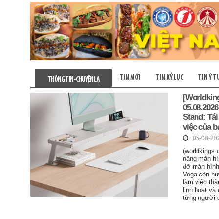
TIN MỚI
TIN KỶ LỤC
TIN Ý 
THÔNG TIN - CHUYỆN LẠ
[Worldking
05.08.2026
Stand: Tái
việc của b
05-08-20
(worldkings.
nâng màn hìn
đỡ màn hình
Vega còn hư
làm việc thà
linh hoạt và
từng người 