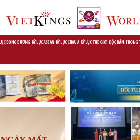
 LỤC ĐÔNG DƯƠNG
KỶ LỤC ASEAN
KỶ LỤC CHÂU Á
KỶ LỤC THẾ GIỚI
ĐỘC BẢN
THÔNG 