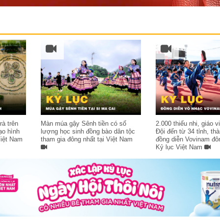
rà trên
Màn múa gậy Sênh tiền có số
2.000 thiếu nhi, giáo v
ạo hình
lượng học sinh đồng bào dân tộc
Đội đến từ 34 tỉnh, th
Việt Nam
tham gia đông nhất tại Việt Nam
đồng diễn Vovinam đôn
Kỷ lục Việt Nam