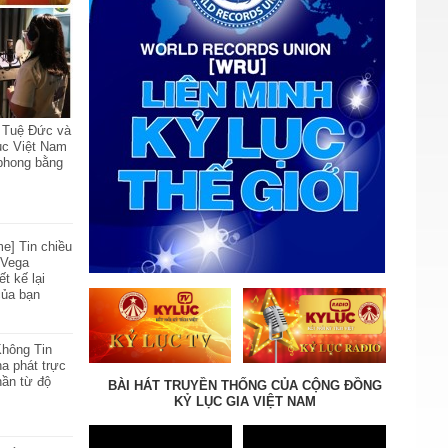
VietKings mở rộng Hành trình tìm
kiếm và quảng bá các giá trị Kỷ lục
Ẩm thực & Đặc sản Việt Nam: Trao
tặng danh hiệu Bếp Vàng
15-04-2025
Ra mắt ấn phẩm Kỷ lục - Top - Best
y Tuệ Đức và
Lâm Đồng đúng dịp Festival Hoa Đà
ục Việt Nam
Lạt lần thứ X năm 2024
 phong bằng
16-12-2024
VietKings triển khai Hành trình đề
cử và tôn vinh TOP 50 quán ăn
hoạt động trên 50 năm tại TP.HCM -
me] Tin chiều
Hướng đến Kỷ niệm 50 năm ngày
 Vega
06-06-2024
Giải phóng miền Nam, thống nhất
ết kế lại
đất nước
của bạn
'Kỷ lục - Top - Best Đắk Nông': Ấn
phẩm phát hành đúng dịp Kỷ niệm
20 năm Ngày tái lập tỉnh Đắk Nông
Không Tin
23-03-2024
a phát trực
hần từ độ
BÀI HÁT TRUYỀN THỐNG CỦA CỘNG ĐỒNG
VietKings, VietBooks phối hợp Viện
KỶ LỤC GIA VIỆT NAM
Kỷ lục Việt Nam chính thức phát
hành ấn phẩm Kỷ lục - Top - Best
Quảng Bình
13-12-2023