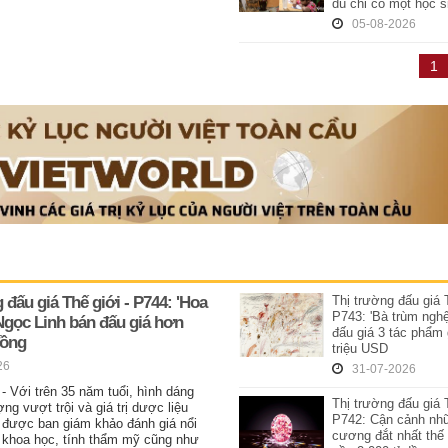
dù chỉ có một học s
05-08-2026
1
 đấu giá Thế giới - P744: 'Hoa
Thị trường đấu giá 
P743: 'Bà trùm nghệ
Ngọc Linh bán đấu giá hơn
đấu giá 3 tác phẩm
đồng
triệu USD
26
31-07-2026
- Với trên 35 năm tuổi, hình dáng
Thị trường đấu giá 
ợng vượt trội và giá trị dược liệu
P742: Cận cảnh nh
 được ban giám khảo đánh giá nổi
cương đắt nhất thế 
rị khoa học, tính thẩm mỹ cũng như