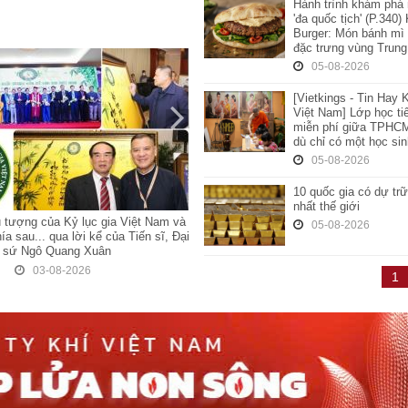
Hành trình khám phá
'đa quốc tịch' (P.340)
Burger: Món bánh mì
đặc trưng vùng Trun
05-08-2026
[Vietkings - Tin Hay 
Việt Nam] Lớp học t
miễn phí giữa TPHC
dù chỉ có một học si
05-08-2026
10 quốc gia có dự tr
nhất thế giới
TOPPLUS] Yến sào (Khánh Hòa) –
[WOWTIMES - VIETKINGS] Bệnh việ
05-08-2026
ìm kiếm và đề cử TOP các đặc sản
103 tại Hà Nội: Trung tâm y học hiện đ
a 34 tỉnh, thành Việt Nam (P.178)
truyền thống của Quân đội nhân dân 
Top các đơn vị sở hữu Kỷ lục Việt N
05-08-2026
1
05-08-2026