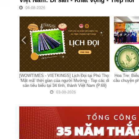
Việt Nam: Di sản - Khát vọng - Tiếp nối
06-08-2026
Phú Thọ:
Hoa Tre: Biểu tượng của Kỷ lục gia Việt Nam và
[VIETKINGS-
op các di
câu chuyện phía sau... qua lời kể của Tiến sĩ, Đại
Hành trình t
m (P.69)
sứ Ngô Quang Xuân
quà tặng củ
03-08-2026