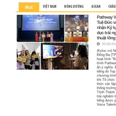
VIỆT NAM
ĐÔNG DƯƠNG
ASEAN
CHÂU
KỶ LỤC
Pathway V
Tuệ Đức v
nhận Kỷ l
dục trải 
thuật lồng
05-08-20
(Kyluc.vn) N
Đống Đa (TP
hoạt hình "B
trình Pathwa
ấn ý nghĩa. 
tiếng do Top
chương trìn
khi Tổ chức 
thức xác lậ
thống trườn
Trịnh Thành 
trải nghiệm 
tiếng được 
Voice Talent