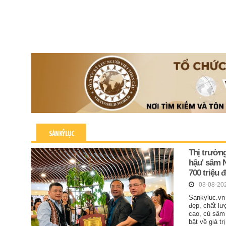
SÀN KỶ LỤC
Thị trường
hậu' sâm 
700 triệu 
03-08-20
Sankyluc.vn 
đẹp, chất lư
cao, củ sâm
bật về giá t