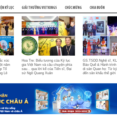
IỆN KỶ LỤC
GIẢI THƯỞNG VIETKINGS
CHÚC MỪNG
CHIA BUỒN
ắc xúc
Hoa Tre: Biểu tượng của Kỷ lục
GS.TSDD.Nghệ sĩ, K
một năm
gia Việt Nam và câu chuyện phía
Bảo Quế & Hành trình
ập Tổ
sau... qua lời kể của Tiến sĩ, Đại
di sản Quan họ: Từ ký
ng Lê
sứ Ngô Quang Xuân
đến sân khấu thế giới