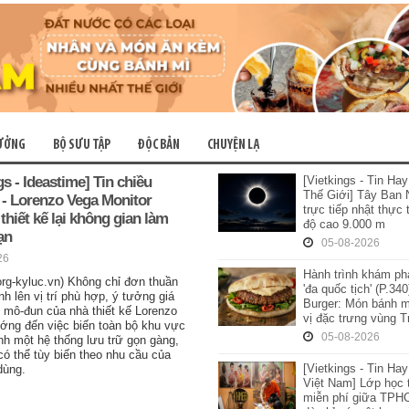
TƯỞNG
BỘ SƯU TẬP
ĐỘC BẢN
CHUYỆN LẠ
s - Ideastime] Tin chiều
[Vietkings - Tin Ha
Thế Giới] Tây Ban 
 - Lorenzo Vega Monitor
trực tiếp nhật thực
 thiết kế lại không gian làm
độ cao 9.000 m
ạn
05-08-2026
26
Hành trình khám p
org-kyluc.vn) Không chỉ đơn thuần
'đa quốc tịch' (P.34
h lên vị trí phù hợp, ý tưởng giá
Burger: Món bánh 
 mô-đun của nhà thiết kế Lorenzo
vị đặc trưng vùng 
ớng đến việc biến toàn bộ khu vực
05-08-2026
nh một hệ thống lưu trữ gọn gàng,
 có thể tùy biến theo nhu cầu của
[Vietkings - Tin Ha
dùng.
Việt Nam] Lớp học 
miễn phí giữa TPH