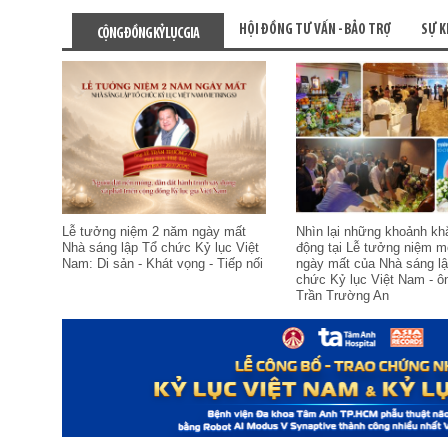
HỘI ĐỒNG TƯ VẤN - BẢO TRỢ
SỰ K
CỘNG ĐỒNG KỶ LỤC GIA
Lễ tưởng niệm 2 năm ngày mất
Nhìn lại những khoảnh kh
Nhà sáng lập Tổ chức Kỷ lục Việt
động tại Lễ tưởng niệm 
Nam: Di sản - Khát vọng - Tiếp nối
ngày mất của Nhà sáng l
chức Kỷ lục Việt Nam - ô
Trần Trường An