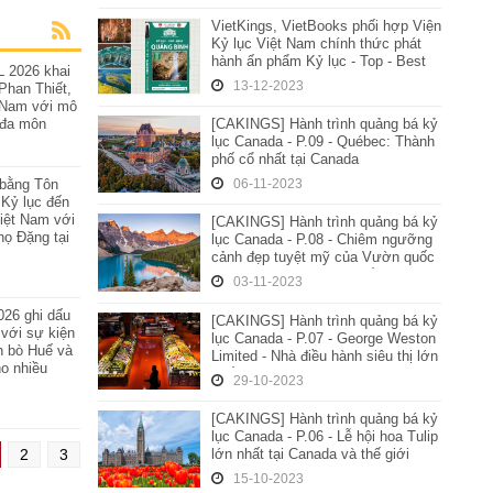
[CAKINGS] Hành trình quảng bá kỷ
Đề cử Kỷ lục Thế giới lần II/2021:
lục Canada - P.09 - Québec: Thành
Việt Nam - Đất nước có nhiều món
phố cổ nhất tại Canada
ăn gia đình đặc trưng và hấp dẫn
2026 khai
nhất thế giới
06-11-2023
10-09-2021
Phan Thiết,
t Nam với mô
o đa môn
[CAKINGS] Hành trình quảng bá kỷ
Đề cử Kỷ lục Thế giới lần II/2021:
lục Canada - P.08 - Chiêm ngưỡng
Việt Nam - Đất nước có nhiều quà
cảnh đẹp tuyệt mỹ của Vườn quốc
tặng lưu niệm và quà tặng đặc sản
gia Banff - Khu vườn quốc gia lâu
hấp dẫn nhất thế giới
 bằng Tôn
03-11-2023
09-09-2021
đời nhất tại Canada
g Kỷ lục đến
iệt Nam với
[CAKINGS] Hành trình quảng bá kỷ
Đề cử Kỷ lục Thế giới (lần II/2021):
họ Đặng tại
lục Canada - P.07 - George Weston
Việt Nam - Đất nước có nhiều món
Limited - Nhà điều hành siêu thị lớn
ăn đường phố hấp dẫn và đa dạng
nhất tại Canada
nhất thế giới
29-10-2023
08-09-2021
26 ghi dấu
[CAKINGS] Hành trình quảng bá kỷ
Tổ chức Kỷ lục Việt Nam
 với sự kiện
lục Canada - P.06 - Lễ hội hoa Tulip
(VietKings) chính thức được ủy
n bò Huế và
lớn nhất tại Canada và thế giới
quyền triển khai giải vinh danh
ho nhiều
GRAND RECORDS – TINH HOA
15-10-2023
02-08-2025
KỶ LỤC tại Việt Nam
[CAKINGS] Hành trình quảng bá kỷ
VietKings đề cử thành công 10 Kỷ
Kiến trúc sư Hoàng Tuấn Long và
lục Canada - P.05 - Lễ hội mùa
lục Châu Á mới cho Ẩm thực và
nghệ thuật BOARC đón nhận Kỷ lục
2
3
đông Québec - Lễ hội mùa đông lâu
Quà tặng Đặc sản của Việt Nam
Thế giới từ Liên minh Kỷ lục Thế
đời nhất Canada
(Lần IV, Năm 2023-2024)
giới - WorldKings
14-10-2023
05-12-2023
18-12-2020