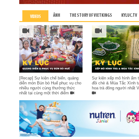
ẢNH
THE STORY OF VIETKINGS
KYLUC.TV
VIDEOS
[Recap] Sự kiện chế biến, quảng
Sự kiện xếp mô hình ấm t
diễn món Bún bò Huế phục vụ cho
đồi chè & Múa Tắc Xình t
nhiều người cùng thưởng thức
hoa trà đông người nhất 
nhất tại cùng một thời điểm