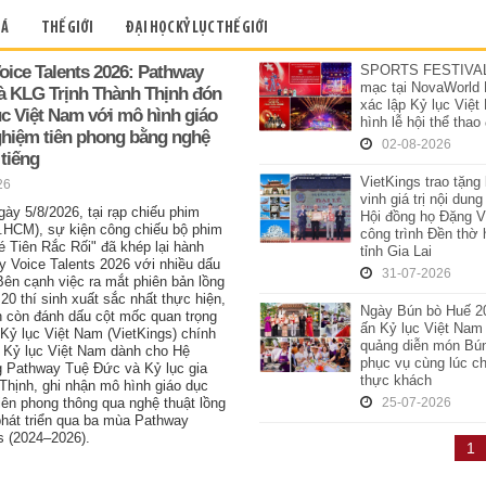
 Á
THẾ GIỚI
ĐẠI HỌC KỶ LỤC THẾ GIỚI
oice Talents 2026: Pathway
SPORTS FESTIVAL 
mạc tại NovaWorld 
à KLG Trịnh Thành Thịnh đón
xác lập Kỷ lục Việ
ục Việt Nam với mô hình giáo
hình lễ hội thể tha
nghiệm tiên phong bằng nghệ
02-08-2026
 tiếng
VietKings trao tặng
26
vinh giá trị nội dun
gày 5/8/2026, tại rạp chiếu phim
Hội đồng họ Đặng V
.HCM), sự kiện công chiếu bộ phim
công trình Đền thờ 
é Tiên Rắc Rối" đã khép lại hành
tỉnh Gia Lai
y Voice Talents 2026 với nhiều dấu
31-07-2026
Bên cạnh việc ra mắt phiên bản lồng
 20 thí sinh xuất sắc nhất thực hiện,
Ngày Bún bò Huế 20
h còn đánh dấu cột mốc quan trọng
ấn Kỷ lục Việt Nam
Kỷ lục Việt Nam (VietKings) chính
quảng diễn món Bú
p Kỷ lục Việt Nam dành cho Hệ
phục vụ cùng lúc c
g Pathway Tuệ Đức và Kỷ lục gia
thực khách
Thịnh, ghi nhận mô hình giáo dục
tiên phong thông qua nghệ thuật lồng
25-07-2026
phát triển qua ba mùa Pathway
s (2024–2026).
1