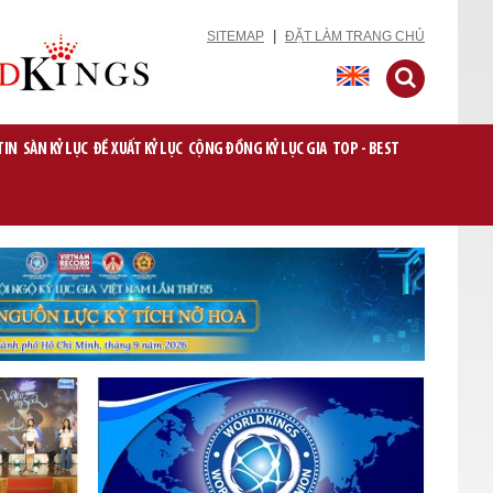
|
SITEMAP
ĐẶT LÀM TRANG CHỦ
TIN
SÀN KỶ LỤC
ĐỀ XUẤT KỶ LỤC
CỘNG ĐỒNG KỶ LỤC GIA
TOP - BEST
Thành phố Cần Thơ đồng hành
cùng VietKings thực hiện hành trình
Kỷ lục Địa phương
30-03-2026
Tổ chức Kỷ lục Việt Nam chính
thức tái khởi động Hành trình tìm
kiếm và xác lập các Kỷ lục địa
phương
05-03-2026
VietKings ký kết hợp tác chiến
lược với 02 đối tác về tích hợp
công nghệ AI và Blockchain vào
lĩnh vực xác lập Kỷ lục
10-08-2025