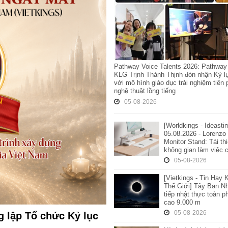
Pathway Voice Talents 2026: Pathwa
KLG Trịnh Thành Thịnh đón nhận Kỷ l
với mô hình giáo dục trải nghiệm tiên
nghệ thuật lồng tiếng
05-08-2026
[Worldkings - Ideasti
05.08.2026 - Lorenzo
Monitor Stand: Tái thi
không gian làm việc 
05-08-2026
[Vietkings - Tin Hay 
Thế Giới] Tây Ban Nh
tiếp nhật thực toàn p
cao 9.000 m
05-08-2026
 lập Tổ chức Kỷ lục