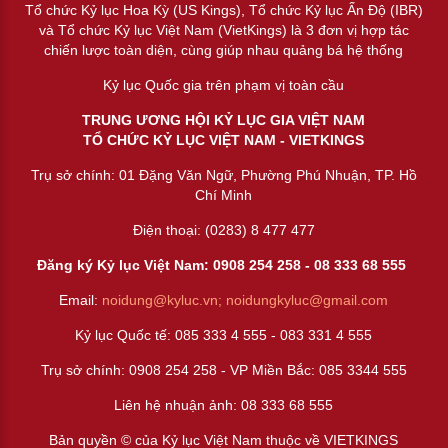
Tổ chức Kỷ lục Hoa Kỳ (US Kings), Tổ chức Kỷ lục Ấn Độ (IBR)
và Tổ chức Kỷ lục Việt Nam (VietKings) là 3 đơn vị hợp tác
chiến lược toàn diện, cùng giúp nhau quảng bá hệ thống
Kỷ lục Quốc gia trên phạm vị toàn cầu
TRUNG ƯƠNG HỘI KỶ LỤC GIA VIỆT NAM
TỔ CHỨC KỶ LỤC VIỆT NAM - VIETKINGS
Trụ sở chính: 01 Đặng Văn Ngữ, Phường Phú Nhuận, TP. Hồ
Chí Minh
Điện thoại: (0283) 8 477 477
Đăng ký Kỷ lục Việt Nam: 0908 254 258 -
08 333 68 55
5
Email:
noidung@kyluc.vn;
noidungkyluc@gmail.com
Kỷ lục Quốc tế: 085 333 4 555 - 083 331 4 555
Trụ sở chính: 0908 254 258 - VP Miền Bắc: 085 3344 555
Liên hệ nhuận ảnh:
08 333 68 555
Bản quyền © của Kỷ lục Việt Nam thuộc về VIETKINGS