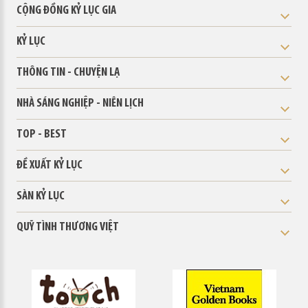
CỘNG ĐỒNG KỶ LỤC GIA
KỶ LỤC
THÔNG TIN - CHUYỆN LẠ
NHÀ SÁNG NGHIỆP - NIÊN LỊCH
TOP - BEST
ĐỀ XUẤT KỶ LỤC
SÀN KỶ LỤC
QUỸ TÌNH THƯƠNG VIỆT