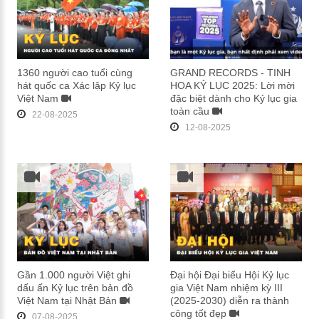
1360 người cao tuổi cùng
GRAND RECORDS - TINH
hát quốc ca Xác lập Kỷ lục
HOA KỶ LỤC 2025: Lời mời
Việt Nam
đặc biệt dành cho Kỷ lục gia
toàn cầu
22-08-2025
12-08-2025
Gần 1.000 người Việt ghi
Đại hội Đại biểu Hội Kỷ lục
dấu ấn Kỷ lục trên bản đồ
gia Việt Nam nhiệm kỳ III
Việt Nam tại Nhật Bản
(2025-2030) diễn ra thành
công tốt đẹp
07-08-2025