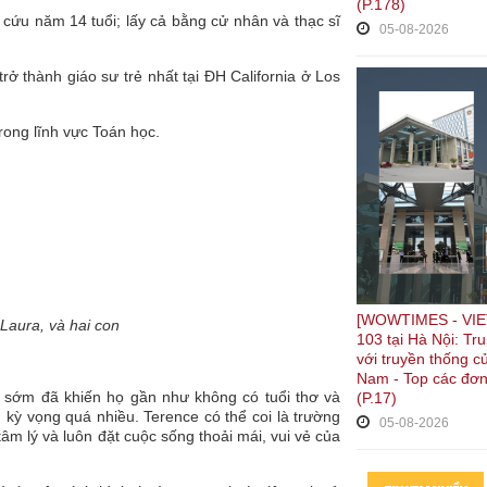
(P.178)
 cứu năm 14 tuổi; lấy cả bằng cử nhân và thạc sĩ
05-08-2026
rở thành giáo sư trẻ nhất tại ĐH California ở Los
rong lĩnh vực Toán học.
[WOWTIMES - VIE
Laura, và hai con
103 tại Hà Nội: Tr
với truyền thống c
Nam - Top các đơn
từ sớm đã khiến họ gần như không có tuổi thơ và
(P.17)
 kỳ vọng quá nhiều. Terence có thể coi là trường
05-08-2026
âm lý và luôn đặt cuộc sống thoải mái, vui vẻ của