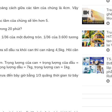
oảng cách giữa các tâm của chúng là 4cm. Vậy
Tra
ghé
Mos
c tâm của chúng sẽ lớn hơn 5.
trong 20 phút?
Tru
HiT
g 1/36 của một đường tròn. 1/36 của 3.600 tương
tạo
lai
 số dầu ra khỏi can thì can nặng 4,5kg. Hỏi cân
TS
m. Trọng lượng của can + trọng lượng của dầu =
BV
rọng lượng dầu = 7kg, trọng lượng can = 1kg.
lập
phẫ
trưa đến bây giờ bằng 1/3 quãng thời gian từ bây
Rob