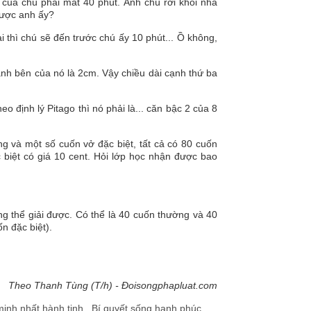
 của chú phải mất 40 phút. Anh chú rời khỏi nhà
được anh ấy?
i thì chú sẽ đến trước chú ấy 10 phút... Ồ không,
nh bên của nó là 2cm. Vậy chiều dài cạnh thứ ba
 định lý Pitago thì nó phải là... căn bậc 2 của 8
 và một số cuốn vở đặc biệt, tất cả có 80 cuốn
 biệt có giá 10 cent. Hỏi lớp học nhận được bao
ng thể giải được. Có thể là 40 cuốn thường và 40
n đặc biệt).
Theo Thanh Tùng (T/h) - Đoisongphapluat.com
minh nhất hành tinh
,
Bí quyết sống hạnh phúc