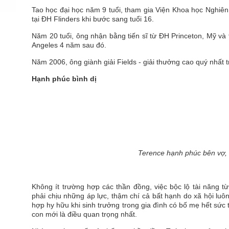
Tao học đại học năm 9 tuổi, tham gia Viện Khoa học Nghiên
tại ĐH Flinders khi bước sang tuổi 16.
Năm 20 tuổi, ông nhận bằng tiến sĩ từ ĐH Princeton, Mỹ và t
Angeles 4 năm sau đó.
Năm 2006, ông giành giải Fields - giải thưởng cao quý nhất t
Hạnh phúc bình dị
Terence hạnh phúc bên vợ, 
Không ít trường hợp các thần đồng, việc bộc lộ tài năng 
phải chịu những áp lực, thậm chí cả bất hạnh do xã hội luôn
hợp hy hữu khi sinh trưởng trong gia đình có bố mẹ hết sức t
con mới là điều quan trọng nhất.