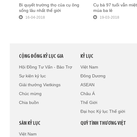
Bí quyết trường thọ của cụ ông
Cụ bà 97 tuổi vẫn miệ
sống lâu nhất thế giới
múa ba lê
16-04-2018
19-03-2018
CỘNG ĐỒNG KỶ LỤC GIA
KỶ LỤC
Hội Đồng Tư Vấn - Bảo Trợ
Việt Nam
Sự kiện kỷ lục
Đông Dương
Giải thưởng Vietkings
ASEAN
Chúc mừng
Châu Á
Chia buồn
Thế Giới
Đại học Kỷ lục Thế giới
SÀN KỶ LỤC
QUỸ TÌNH THƯƠNG VIỆT
Việt Nam