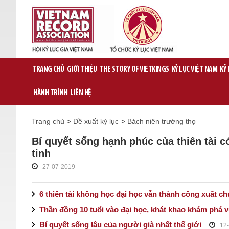
TRANG CHỦ
GIỚI THIỆU
THE STORY OF VIETKINGS
KỶ LỤC VIỆT NAM
KỶ
HÀNH TRÌNH
LIÊN HỆ
Trang chủ
>
Đề xuất kỷ lục
>
Bách niên trường thọ
Bí quyết sống hạnh phúc của thiên tài 
tinh
27-07-2019
6 thiên tài không học đại học vẫn thành công xuất c
Thần đồng 10 tuổi vào đại học, khát khao khám phá v
Bí quyết sống lâu của người già nhất thế giới
12