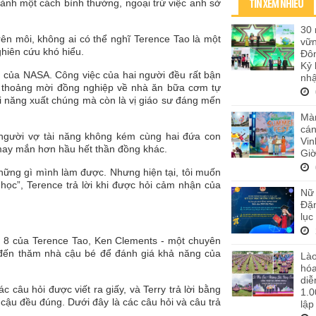
ành một cách bình thường, ngoại trừ việc anh sở
TIN XEM NHIỀU
30 
rên môi, không ai có thể nghĩ Terence Tao là một
vữ
hiên cứu khó hiểu.
Đôn
Kỷ 
c của NASA. Công việc của hai người đều rất bận
nhậ
h thoảng mời đồng nghiệp về nhà ăn bữa cơm tự
i năng xuất chúng mà còn là vị giáo sư đáng mến
Màn
cán
, người vợ tài năng không kém cùng hai đứa con
Vi
 may mắn hơn hầu hết thần đồng khác.
Giờ
 những gì mình làm được. Nhưng hiện tại, tôi muốn
 học”, Terence trả lời khi được hỏi cảm nhận của
Nữ 
Đặn
lục
ỏ
ứ 8 của Terence Tao, Ken Clements - một chuyên
 đến thăm nhà cậu bé để đánh giá khả năng của
Lào
hó
diễ
 câu hỏi được viết ra giấy, và Terry trả lời bằng
1.0
a cậu đều đúng. Dưới đây là các câu hỏi và câu trả
lập