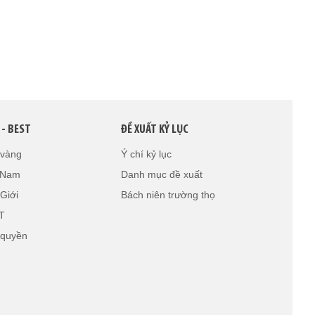
 - BEST
ĐỀ XUẤT KỶ LỤC
 vàng
Ý chí kỷ lục
t Nam
Danh mục đề xuất
Giới
Bách niên trường thọ
T
 quyền