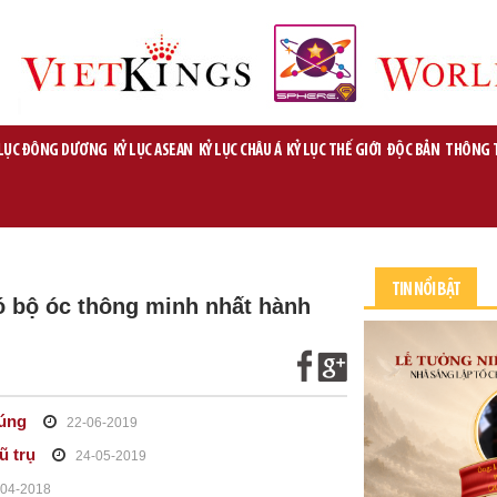
 LỤC ĐÔNG DƯƠNG
KỶ LỤC ASEAN
KỶ LỤC CHÂU Á
KỶ LỤC THẾ GIỚI
ĐỘC BẢN
THÔNG 
TIN NỔI BẬT
có bộ óc thông minh nhất hành
húng
22-06-2019
ũ trụ
24-05-2019
-04-2018