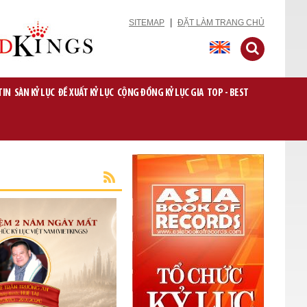
|
SITEMAP
ĐẶT LÀM TRANG CHỦ
TIN
SÀN KỶ LỤC
ĐỀ XUẤT KỶ LỤC
CỘNG ĐỒNG KỶ LỤC GIA
TOP - BEST