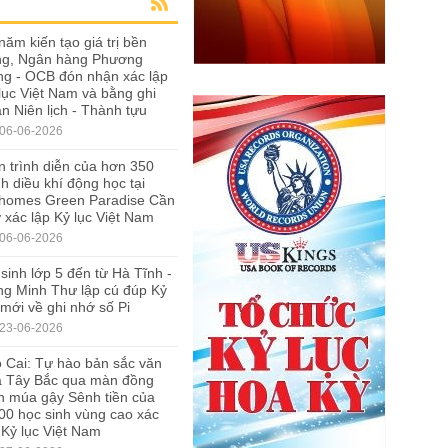
năm kiến tạo giá trị bền
ng, Ngân hàng Phương
g - OCB đón nhận xác lập
lục Việt Nam và bằng ghi
n Niên lịch - Thành tựu
06-06-2026
 trình diễn của hơn 350
h diều khí động học tại
nhomes Green Paradise Cần
 xác lập Kỷ lục Việt Nam
06-06-2026
sinh lớp 5 đến từ Hà Tĩnh -
g Minh Thư lập cú đúp Kỷ
 mới về ghi nhớ số Pi
23-06-2026
 Cai: Tự hào bản sắc văn
a Tây Bắc qua màn đồng
n múa gậy Sênh tiền của
00 học sinh vùng cao xác
 Kỷ lục Việt Nam