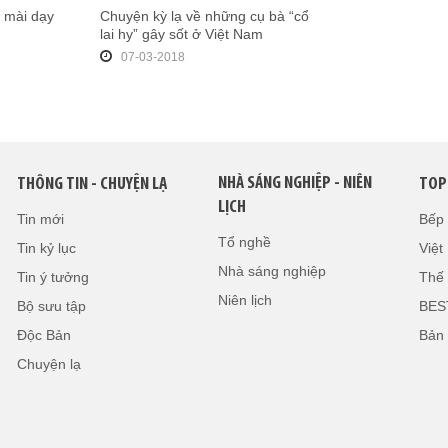
t mài dạy
Chuyện kỳ lạ về những cụ bà “cổ
lai hy” gây sốt ở Việt Nam
07-03-2018
NHÀ SÁNG NGHIỆP - NIÊN
THÔNG TIN - CHUYỆN LẠ
TOP
LỊCH
Tin mới
Bếp
Tổ nghề
Tin kỷ lục
Việ
Nhà sáng nghiệp
Tin ý tưởng
Thế 
Niên lịch
Bộ sưu tập
BES
Độc Bản
Bản
Chuyện lạ