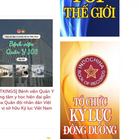
TKINGS] Bệnh viện Quân Y
ung tâm y học hiện đại gắn
ủa Quân đội nhân dân Việt
 vị sở hữu Kỷ lục Việt Nam