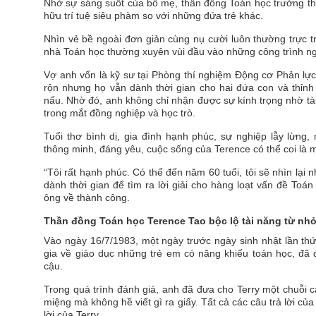
Nhờ sự sáng suốt của bố mẹ, thần đồng Toán học trưởng th
hữu trí tuệ siêu phàm so với những đứa trẻ khác.
Nhìn vẻ bề ngoài đơn giản cùng nụ cười luôn thường trực t
nhà Toán học thường xuyên vùi đầu vào những công trình ng
Vợ anh vốn là kỹ sư tại Phòng thí nghiệm Động cơ Phản lự
rộn nhưng họ vẫn dành thời gian cho hai đứa con và thỉn
nấu. Nhờ đó, anh không chỉ nhận được sự kính trọng nhờ tà
trong mắt đồng nghiệp và học trò.
Tuổi thơ bình dị, gia đình hạnh phúc, sự nghiệp lẫy lừng
thông minh, đáng yêu, cuộc sống của Terence có thể coi là
“Tôi rất hạnh phúc. Có thể đến năm 60 tuổi, tôi sẽ nhìn lại
dành thời gian để tìm ra lời giải cho hàng loạt vấn đề Toán
ông về thành công.
Thần đồng Toán học Terence Tao bộc lộ tài năng từ nh
Vào ngày 16/7/1983, một ngày trước ngày sinh nhật lần th
gia về giáo dục những trẻ em có năng khiếu toán học, đã
cậu.
Trong quá trình đánh giá, anh đã đưa cho Terry một chuỗi các
miệng mà không hề viết gì ra giấy. Tất cả các câu trả lời củ
lời của Terry.