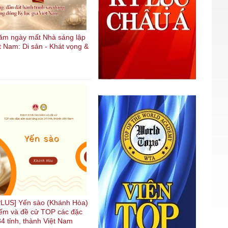
ăm ngày mất Nhà sáng lập
t Nam: Di sản - Khát vọng &
LUS] Yến sào (Khánh Hòa)
kiếm và đề cử TOP các đặc
4 tỉnh, thành Việt Nam