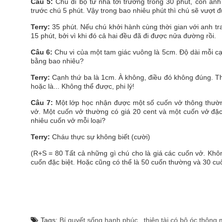
Câu 5:
Chú đi bộ từ nhà tới trường trong 30 phút, còn anh
trước chú 5 phút. Vậy trong bao nhiêu phút thì chú sẽ vượt 
Terry:
35 phút. Nếu chú khởi hành cùng thời gian với anh tra
15 phút, bởi vì khi đó cả hai đều đã đi được nửa đường rồi.
Câu 6:
Chu vi của một tam giác vuông là 5cm. Độ dài mỗi cạ
bằng bao nhiêu?
Terry:
Cạnh thứ ba là 1cm. À không, điều đó không đúng. Theo
hoặc là... Không thể được, phi lý!
Câu 7:
Một lớp học nhận được một số cuốn vở thông thường
vở. Một cuốn vở thường có giá 20 cent và một cuốn vở đặc
nhiêu cuốn vở mỗi loại?
Terry:
Cháu thực sự không biết (cười)
(R+S = 80 Tất cả những gì chú cho là giá các cuốn vở. Khô
cuốn đặc biệt. Hoặc cũng có thể là 50 cuốn thường và 30 cuố
Tags:
Bí quyết sống hạnh phúc
,
thiên tài có bộ óc thông 