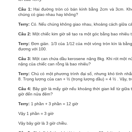
Câu 1:
Hai đường tròn có bán kính bằng 2cm và 3cm. Kh
chúng có giao nhau hay không?
Terry:
Có. Nếu chúng không giao nhau, khoảng cách giữa cá
Câu 2:
Một chiếc kim giờ sẽ tạo ra một góc bằng bao nhiêu 
Terry:
Đơn giản. 1/3 của 1/12 của một vòng tròn kín là bằn
đương với 100.
Câu 3:
Một can chứa dầu kerosene nặng 8kg. Khi rót một nửa
nặng của chiếc can rỗng là bao nhiêu?
Terry:
Chú có một phương trình đại số, nhưng khó tính nhẩ
8. Trọng lượng của can + ½ (trọng lượng dầu) = 4 ½ . Vậy, t
Câu 4:
Bây giờ là mấy giờ nếu khoảng thời gian kể từ giữa 
giờ đến nửa đêm?
Terry:
1 phần + 3 phần = 12 giờ
Vậy 1 phần = 3 giờ
Vậy bây giờ là 3 giờ chiều.