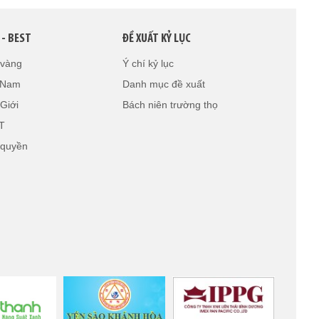
 - BEST
ĐỀ XUẤT KỶ LỤC
 vàng
Ý chí kỷ lục
t Nam
Danh mục đề xuất
Giới
Bách niên trường thọ
T
 quyền