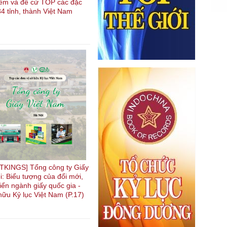
kiếm và đề cử TOP các đặc
4 tỉnh, thành Việt Nam
KINGS] Tổng công ty Giấy
i: Biểu tượng của đổi mới,
riển ngành giấy quốc gia -
hữu Kỷ lục Việt Nam (P.17)