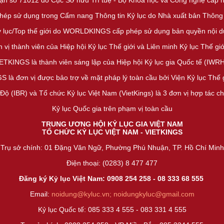
ận số 71012 do Cục Sở hữu Trí tuệ - Bộ Khoa học và Công nghệ cấp 
phép sử dụng trong Cẩm nang Thông tin Kỷ lục do Nhà xuất bản Thông
ỷ lục/Top thế giới do WORLDKINGS cấp phép sử dụng bản quyền nội du
 vị thành viên của Hiệp hội Kỷ lục Thế giới và Liên minh Kỷ lục Thế 
ETKINGS là thành viên sáng lập của Hiệp hội Kỷ lục gia Quốc tế (IWR
 là đơn vị được bảo trợ về mặt pháp lý toàn cầu bởi Viện Kỷ lục Thế 
Độ (IBR) và Tổ chức Kỷ lục Việt Nam (VietKings) là 3 đơn vị hợp tác c
Kỷ lục Quốc gia trên phạm vị toàn cầu
TRUNG ƯƠNG HỘI KỶ LỤC GIA VIỆT NAM
TỔ CHỨC KỶ LỤC VIỆT NAM - VIETKINGS
Trụ sở chính: 01 Đặng Văn Ngữ, Phường Phú Nhuận, TP. Hồ Chí Minh
Điện thoại: (0283) 8 477 477
Đăng ký Kỷ lục Việt Nam: 0908 254 258 -
08 333 68 55
5
Email:
noidung@kyluc.vn;
noidungkyluc@gmail.com
Kỷ lục Quốc tế: 085 333 4 555 - 083 331 4 555