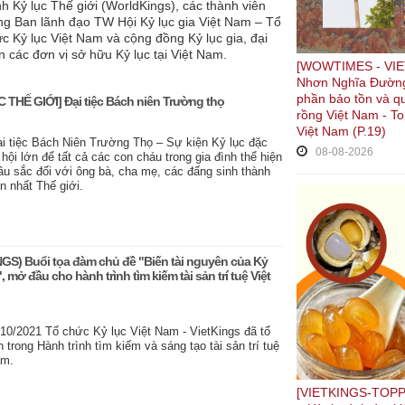
h Kỷ lục Thế giới (WorldKings), các thành viên
ng Ban lãnh đạo TW Hội Kỷ lục gia Việt Nam – Tổ
c Kỷ lục Việt Nam và cộng đồng Kỷ lục gia, đại
n các đơn vị sở hữu Kỷ lục tại Việt Nam.
[WOWTIMES - VIET
Nhơn Nghĩa Đường
phần bảo tồn và q
THẾ GIỚI] Đại tiệc Bách niên Trường thọ
rồng Việt Nam - To
Việt Nam (P.19)
 tiệc Bách Niên Trường Thọ – Sự kiện Kỷ lục đặc
08-08-2026
 hội lớn để tất cả các con cháu trong gia đình thể hiện
sâu sắc đối với ông bà, cha mẹ, các đấng sinh thành
n nhất Thế giới.
S) Buổi tọa đàm chủ đề "Biến tài nguyên của Kỷ
", mở đầu cho hành trình tìm kiếm tài sản trí tuệ Việt
/10/2021 Tổ chức Kỷ lục Việt Nam - VietKings đã tổ
 trong Hành trình tìm kiếm và sáng tạo tài sản trí tuệ
am.
[VIETKINGS-TOPPL