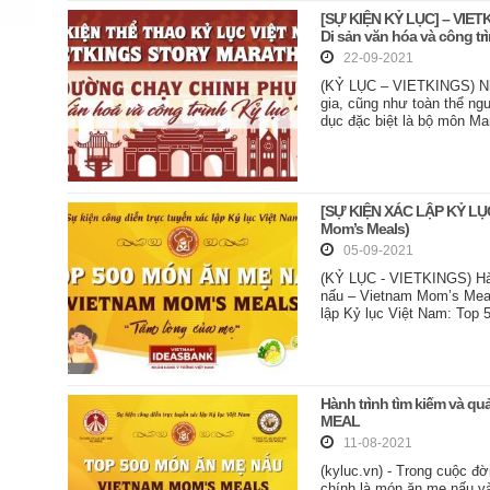
[SỰ KIỆN KỶ LỤC] – VIE
Di sản văn hóa và công tr
22-09-2021
(KỶ LỤC – VIETKINGS) Nhằ
gia, cũng như toàn thể ng
dục đặc biệt là bộ môn Ma
[SỰ KIỆN XÁC LẬP KỶ LỤ
Mom’s Meals)
05-09-2021
(KỶ LỤC - VIETKINGS) Hàn
nấu – Vietnam Mom’s Meal
lập Kỷ lục Việt Nam: Top
Hành trình tìm kiếm và 
MEAL
11-08-2021
(kyluc.vn) - Trong cuộc 
chính là món ăn mẹ nấu 