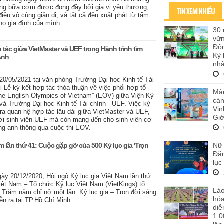
ng bữa cơm được đong đầy bởi gia vị yêu thương,
TIN XEM NHIỀU
u vô cùng giản dị, và tất cả đều xuất phát từ tấm
o gia đình của mình.
30 
vữ
Đôn
 tác giữa VietMaster và UEF trong Hành trình tìm
Kỷ 
Anh
nhậ
20/05/2021 tại văn phòng Trường Đại học Kinh tế Tài
i Lễ ký kết hợp tác thỏa thuận về việc phối hợp tổ
Màn
The English Olympics of Vietnam” (EOV) giữa Viện Kỷ
cán
 và Trường Đại học Kinh tế Tài chính - UEF. Việc ký
Vi
ra quan hệ hợp tác lâu dài giữa VietMaster và UEF,
Giờ
 sinh viên UEF mà còn mang đến cho sinh viên cơ
iếng anh thông qua cuộc thi EOV.
Nữ 
m lần thứ 41: Cuộc gặp gỡ của 500 Kỷ lục gia 'Trọn
Đặn
lục
y 20/12/2020, Hội ngộ Kỷ lục gia Việt Nam lần thứ
iệt Nam – Tổ chức Kỷ lục Việt Nam (VietKings) tổ
Lào
- Trăm năm chỉ nở một lần. Kỷ lục gia – Trọn đời sáng
hó
iễn ra tại TP.Hồ Chí Minh.
diễ
1.0