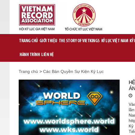
TRANG CHỦ
GIỚI THIỆU
THE STORY OF VIETKINGS
KỶ LỤC VIỆT NAM
KỶ
HÀNH TRÌNH
LIÊN HỆ
Trang chủ
>
Các Bản Quyền Sự Kiện Kỷ Lục
HỆ
ÁN
Vào
lần
Nam
htt
Kỷ 
Tiế