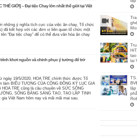
lập
HẾ GIỚI] – Đại tiệc Chay lớn nhất thế giới tại Việt
Tra
ghé
 những ý nghĩa tích cực của việc ăn chay, Tổ chức
Mos
s) đã kết hợp với các đơn vị liên quan tổ chức một
tên “Đại tiệc chay” để có thể đưa văn hóa ăn chay
Tru
HiT
tạo
trình khơi nguồn và chinh phục ý tưởng để trở
lai
TS
 ngày 19/5/2020, HOA TRE chính thức được Tổ
BV
chọn làm BIỂU TƯỢNG CỦA CỘNG ĐỒNG KỶ LỤC GIA
lập
ề HOA TRE cũng là câu chuyện về SỨC SỐNG
phẫ
CƯỜNG, SỐNG BẰNG SÁNG TẠO, TẠO LẬP TINH
 gia Việt Nam hôm nay và mãi mãi mai sau.
Rob