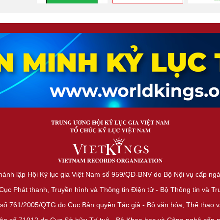
hành lập Hội Kỷ lục gia Việt Nam số 959/QĐ-BNV do Bộ Nội vụ cấp ng
c Phát thanh, Truyền hình và Thông tin Điện tử - Bộ Thông tin và T
số 761/2005/QTG do Cục Bản quyền Tác giả - Bộ văn hóa, Thể thao và