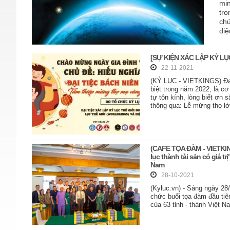
min
tro
chứ
diệ
[SỰ KIỆN XÁC LẬP KỶ LỤC 
22-11-2021
(KỶ LỤC - VIETKINGS) Đại
biệt trong năm 2022, là cơ
tự tôn kính, lòng biết ơn 
thông qua: Lễ mừng thọ lớ
(CAFE TỌA ĐÀM - VIETKING
lục thành tài sản có giá trị
Nam
28-10-2021
(Kyluc.vn) - Sáng ngày 28
chức buổi tọa đàm đầu tiên
của 63 tỉnh - thành Việt N