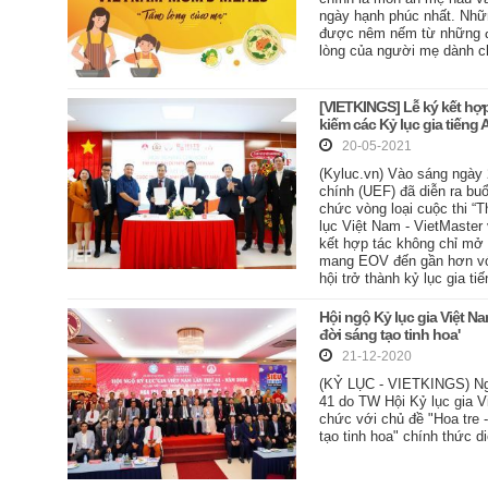
ngày hạnh phúc nhất. Nhữ
được nêm nếm từ những điề
lòng của người mẹ dành ch
[VIETKINGS] Lễ ký kết hợp
kiếm các Kỷ lục gia tiếng 
20-05-2021
(Kyluc.vn) Vào sáng ngày 
chính (UEF) đã diễn ra buổ
chức vòng loại cuộc thi “
lục Việt Nam - VietMaster
kết hợp tác không chỉ mở 
mang EOV đến gần hơn với
hội trở thành kỷ lục gia t
Hội ngộ Kỷ lục gia Việt Na
đời sáng tạo tinh hoa'
21-12-2020
(KỶ LỤC - VIETKINGS) Ngà
41 do TW Hội Kỷ lục gia V
chức với chủ đề "Hoa tre 
tạo tinh hoa" chính thức d