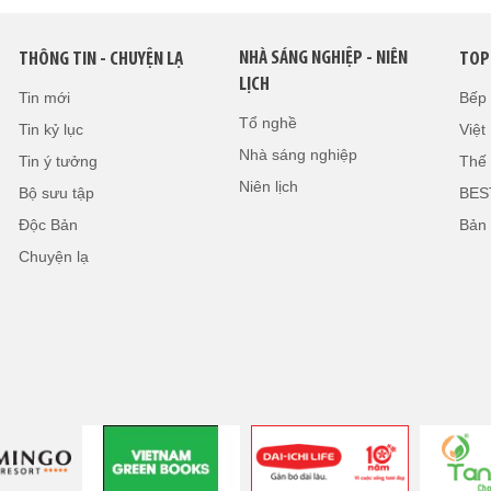
NHÀ SÁNG NGHIỆP - NIÊN
THÔNG TIN - CHUYỆN LẠ
TOP
LỊCH
Tin mới
Bếp
Tổ nghề
Tin kỷ lục
Việ
Nhà sáng nghiệp
Tin ý tưởng
Thế 
Niên lịch
Bộ sưu tập
BES
Độc Bản
Bản
Chuyện lạ