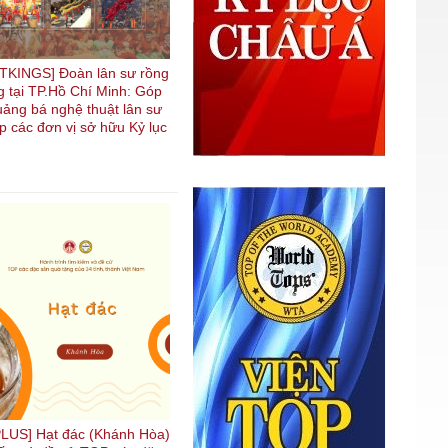
KINGS] Đoàn lân sư rồng
 tại TP.Hồ Chí Minh: Góp
uảng bá nghệ thuật lân sư
p các đơn vị sở hữu Kỷ lục
US] Hạt đác (Khánh Hòa)