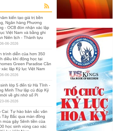
năm kiến tạo giá trị bền
ng, Ngân hàng Phương
g - OCB đón nhận xác lập
lục Việt Nam và bằng ghi
n Niên lịch - Thành tựu
06-06-2026
 trình diễn của hơn 350
h diều khí động học tại
nhomes Green Paradise Cần
 xác lập Kỷ lục Việt Nam
06-06-2026
sinh lớp 5 đến từ Hà Tĩnh -
g Minh Thư lập cú đúp Kỷ
 mới về ghi nhớ số Pi
23-06-2026
 Cai: Tự hào bản sắc văn
a Tây Bắc qua màn đồng
n múa gậy Sênh tiền của
00 học sinh vùng cao xác