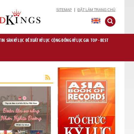
|
SITEMAP
ĐẶT LÀM TRANG CHỦ
TIN
SÀN KỶ LỤC
ĐỀ XUẤT KỶ LỤC
CỘNG ĐỒNG KỶ LỤC GIA
TOP - BEST