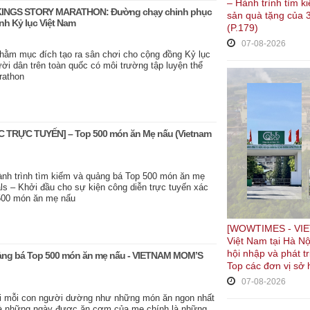
– Hành trình tìm 
TKINGS STORY MARATHON: Đường chạy chinh phục
sản quà tặng của 3
ình Kỷ lục Việt Nam
(P.179)
07-08-2026
m mục đích tạo ra sân chơi cho cộng đồng Kỷ lục
ười dân trên toàn quốc có môi trường tập luyện thể
rathon
C TRỰC TUYẾN] – Top 500 món ăn Mẹ nấu (Vietnam
h trình tìm kiếm và quảng bá Top 500 món ăn mẹ
s – Khởi đầu cho sự kiện công diễn trực tuyến xác
 500 món ăn mẹ nấu
[WOWTIMES - VIET
Việt Nam tại Hà Nộ
hội nhập và phát t
quảng bá Top 500 món ăn mẹ nấu - VIETNAM MOM’S
Top các đơn vị sở 
07-08-2026
đời mỗi con người dường như những món ăn ngon nhất
và những ngày được ăn cơm của mẹ chính là những