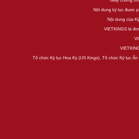
Giấy chứng nh
Nội dung kỷ lục được 
Nội dung của K
VIETKINGS là đơn
VI
VIETKINGS
Tổ chức Kỷ lục Hoa Kỳ (US Kings), Tổ chức Kỷ lục Ấn 