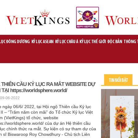
 LỤC ĐÔNG DƯƠNG
KỶ LỤC ASEAN
KỶ LỤC CHÂU Á
KỶ LỤC THẾ GIỚI
ĐỘC BẢN
THÔNG 
TIN NỔI BẬT
 THIÊN CẦU KỶ LỤC RA MẮT WEBSITE DỰ
 TẠI https://worldsphere.world/
09-06-2022
 ngày 06/6/ 2022, tại Hội ngộ Thiên cầu Kỷ lục
 II – “Trăm năm còn mãi” do Tổ chức Kỷ lục Việt
 (VietKings) tổ chức, website
ps://worldsphere.world/ của dự án Hệ thiên cầu
lục chính thức ra mắt. Sự kiện có sự tham dự của
n sĩ Biswaroop Roy Chowdhury - Chủ tịch Liên