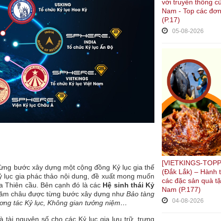
với truyền thống c
Nam - Top các đơn
(P.17)
05-08-2026
[VIETKINGS-TOPP
 từng bước xây dựng một cộng đồng Kỷ lục gia thế
(Đắk Lắk) – Hành 
Kỷ lục gia phác thảo nội dung, đề xuất mong muốn
các đặc sản quà tặ
của Thiên cầu. Bên cạnh đó là các
Hệ sinh thái Kỷ
Nam (P.177)
p năm châu được từng bước xây dựng như
Bảo tàng
04-08-2026
tương tác Kỷ lục, Không gian tưởng niệm…
 tài nguyên số cho các Kỷ lục gia lưu trữ, trưng