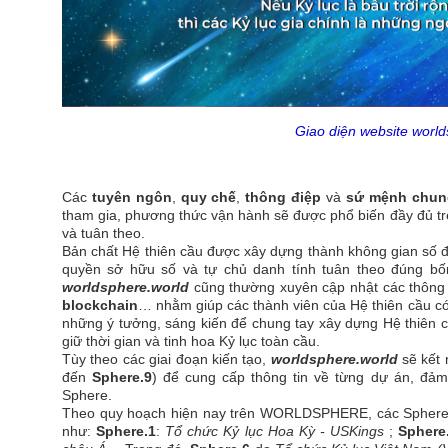
Giao diện website worl
Các
tuyên ngôn
,
quy chế
,
thông điệp
và
sứ mệnh chun
tham gia, phương thức vận hành sẽ được phổ biến đầy đủ trê
và tuân theo.
Bản chất Hệ thiên cầu được xây dựng thành không gian số để hộ
quyền sở hữu số và tự chủ danh tính tuân theo đúng bố
worldsphere.world
cũng thường xuyên cập nhật các thông 
blockchain
… nhằm giúp các thành viên của Hệ thiên cầu c
những ý tưởng, sáng kiến để chung tay xây dựng Hệ thiên c
giữ thời gian và tinh hoa Kỷ lục toàn cầu.
Tùy theo các giai đoạn kiến tạo,
worldsphere.world
sẽ kết 
đến
Sphere.9
) để cung cấp thông tin về từng dự án, đả
Sphere.
Theo quy hoạch hiện nay trên WORLDSPHERE, các Sphere đ
như:
Sphere.1
:
Tổ chức Kỷ lục Hoa Kỳ - USKings
;
Sphere