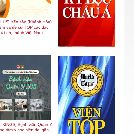
LUS] Yến sào (Khánh Hòa)
kiếm và đề cử TOP các đặc
4 tỉnh, thành Việt Nam
TKINGS] Bệnh viện Quân Y
ung tâm y học hiện đại gắn