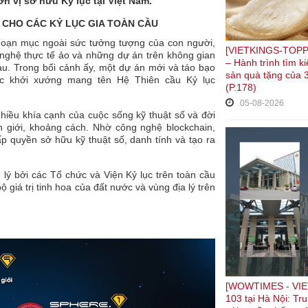
ơn vị sở hữu Kỷ lục tại Việt Nam.
 CHO CÁC KỶ LỤC GIA TOÀN CẦU
 ngoạn mục ngoài sức tưởng tượng của con người,
[VIETKINGS-TOPP
nghệ thực tế ảo và những dự án trên không gian
– Hành trình tìm 
au. Trong bối cảnh ấy, một dự án mới và táo bạo
sản quà tặng của 3
ợc khởi xướng mang tên Hệ Thiên cầu Kỷ lục
(P.178)
05-08-2026
iều khía cạnh của cuộc sống kỹ thuật số và đời
n giới, khoảng cách. Nhờ công nghệ blockchain,
p quyền sở hữu kỹ thuật số, danh tính và tạo ra
ý bởi các Tổ chức và Viện Kỷ lục trên toàn cầu
 giá trị tinh hoa của đất nước và vùng địa lý trên
[WOWTIMES - VIE
103 tại Hà Nội: Tr