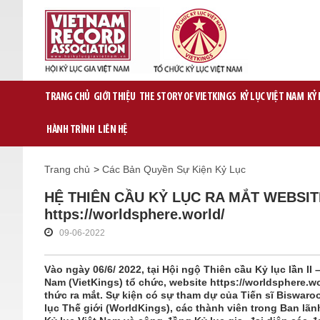
TRANG CHỦ
GIỚI THIỆU
THE STORY OF VIETKINGS
KỶ LỤC VIỆT NAM
KỶ
HÀNH TRÌNH
LIÊN HỆ
Trang chủ
>
Các Bản Quyền Sự Kiện Kỷ Lục
HỆ THIÊN CẦU KỶ LỤC RA MẮT WEBSIT
https://worldsphere.world/
09-06-2022
Vào ngày 06/6/ 2022, tại Hội ngộ Thiên cầu Kỷ lục lần II
Nam (VietKings) tổ chức, website https://worldsphere.wo
thức ra mắt. Sự kiện có sự tham dự của Tiến sĩ Biswar
lục Thế giới (WorldKings), các thành viên trong Ban lã