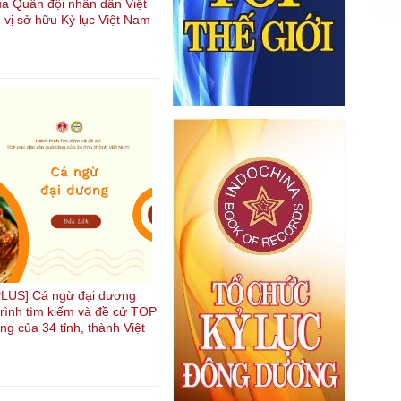
ủa Quân đội nhân dân Việt
 vị sở hữu Kỷ lục Việt Nam
LUS] Cá ngừ đại dương
trình tìm kiếm và đề cử TOP
ng của 34 tỉnh, thành Việt