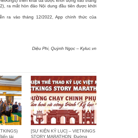
ietKings)
triển khai đã được khởi động vào tháng
2), ra mắt hòn đảo Nội dung đầu tiên được khởi
iễn ra vào tháng 12/2022, App chính thức của
Diệu Phi, Quỳnh Ngọc – Kyluc.vn
ETKINGS)
[SỰ KIỆN KỶ LỤC] – VIETKINGS
iến tài
STORY MARATHON: Đường