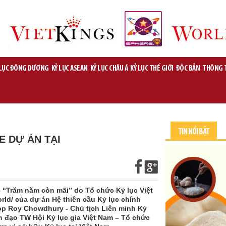
 LỤC ĐÔNG DƯƠNG
KỶ LỤC ASEAN
KỶ LỤC CHÂU Á
KỶ LỤC THẾ GIỚI
ĐỘC BẢN
THÔNG 
TIN NỔI BẬT
E DỰ ÁN TẠI
 – “Trăm năm còn mãi” do Tổ chức Kỷ lục Việt
rld/ của dự án Hệ thiên cầu Kỷ lục chính
oop Roy Chowdhury - Chủ tịch Liên minh Kỷ
nh đạo TW Hội Kỷ lục gia Việt Nam – Tổ chức