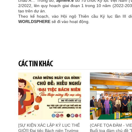
châu Á
… Trong đó,
Sphere.6
do
Tổ chức Kỷ lục Việt Nam (V
2/2022, lên quy hoạch giai đoạn 1 trong 10 năm (2022-203
tạo trên dự án.
Theo kế hoạch, vào Hội ngộ Thiên cầu Kỷ lục lần III d
WORLDSPHERE
sẽ đi vào hoạt động.
CÁC TIN KHÁC
[SỰ KIỆN XÁC LẬP KỶ LỤC THẾ
(CAFE TỌA ĐÀM - VI
GIỚI] Đại tiệc Bách niên Trường
Buổi tọa đàm chủ đề "B