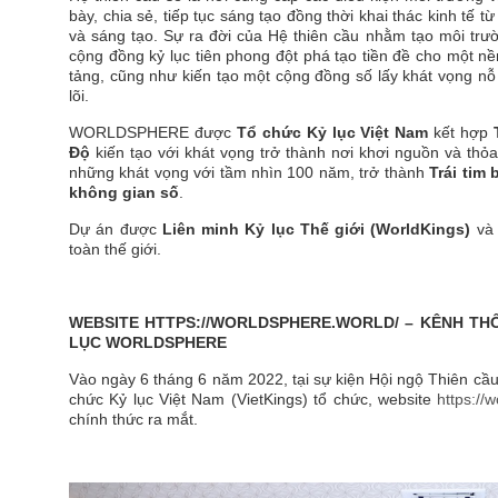
bày, chia sẻ, tiếp tục sáng tạo đồng thời khai thác kinh tế t
và sáng tạo. Sự ra đời của Hệ thiên cầu nhằm tạo môi trư
cộng đồng kỷ lục tiên phong đột phá tạo tiền đề cho một nền
tảng, cũng như kiến tạo một cộng đồng số lấy khát vọng nỗ l
lõi.
WORLDSPHERE được
Tổ chức Kỷ lục Việt Nam
kết hợp
Độ
kiến tạo với khát vọng trở thành nơi khơi nguồn và thỏ
những khát vọng với tầm nhìn 100 năm, trở thành
Trái tim
không gian số
.
Dự án được
Liên minh Kỷ lục Thế giới (WorldKings)
v
toàn thế giới.
WEBSITE HTTPS://WORLDSPHERE.WORLD/ –
KÊNH THÔ
LỤC WORLDSPHERE
Vào ngày 6 tháng 6 năm 2022, tại sự kiện Hội ngộ Thiên cầu
chức Kỷ lục Việt Nam (VietKings) tổ chức, website
https://
chính thức ra mắt.