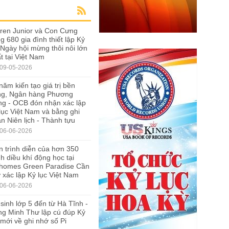
ren Junior và Con Cưng
g 680 gia đình thiết lập Kỷ
 Ngày hội mừng thôi nôi lớn
t tại Việt Nam
09-05-2026
năm kiến tạo giá trị bền
ng, Ngân hàng Phương
g - OCB đón nhận xác lập
lục Việt Nam và bằng ghi
n Niên lịch - Thành tựu
06-06-2026
 trình diễn của hơn 350
h diều khí động học tại
nhomes Green Paradise Cần
 xác lập Kỷ lục Việt Nam
06-06-2026
sinh lớp 5 đến từ Hà Tĩnh -
g Minh Thư lập cú đúp Kỷ
 mới về ghi nhớ số Pi