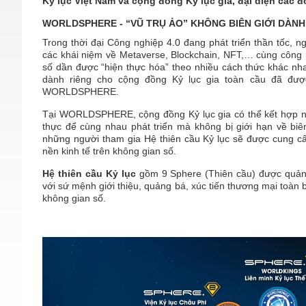
Kỷ lục Việt Nam và cộng đồng Kỷ lục gia, đại diện các đ
WORLDSPHERE - “VŨ TRỤ ẢO” KHÔNG BIÊN GIỚI DÀNH
Trong thời đại Công nghiệp 4.0 đang phát triển thần tốc,
các khái niệm về Metaverse, Blockchain, NFT,… cùng công 
số dần được “hiện thực hóa” theo nhiều cách thức khác nh
dành riêng cho cộng đồng Kỷ lục gia toàn cầu đã đư
WORLDSPHERE.
Tại WORLDSPHERE, cộng đồng Kỷ lục gia có thể kết hợp nh
thực để cùng nhau phát triển mà không bị giới hạn về biê
những người tham gia Hệ thiên cầu Kỷ lục sẽ được cung cấ
nền kinh tế trên không gian số.
Hệ thiên cầu Kỷ lục
gồm 9 Sphere (Thiên cầu) được quản l
với sứ mệnh giới thiệu, quảng bá, xúc tiến thương mại toàn bộ
không gian số.