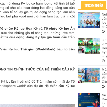
ừ các nội dung Kỷ lục có hàm lượng kết tinh trí tuệ
TIN XEM NHIỀU
ờng số cho các hoạt động lao động sáng tạo của
 kinh tế số lấy giá trị lao động sáng tạo làm nền
Nut
ực bứt phá vượt mọi giới hạn làm trục giá trị cốt
cùn
lục
nhấ
Tổ chức Kỷ lục Hoa Kỳ
và
Tổ chức Kỷ lục Ấn
a sức cho những giá trị sáng tạo, những ước mơ,
 bất tử của cộng đồng Kỷ lục gia toàn cầu trên
30 
vữ
Đôn
à
Viện Kỷ lục Thế giới (WorldMark)
bảo hộ trên
Kỷ 
nhậ
NG TIN CHÍNH THỨC CỦA HỆ THIÊN CẦU KỶ
Màn
cán
Vi
 Kỷ lục lần II với chủ đề Trăm năm còn mãi do Tổ
Giờ
worldsphere.world/
của dự án Hệ thiên cầu Kỷ lục
Nữ 
Đặn
lục