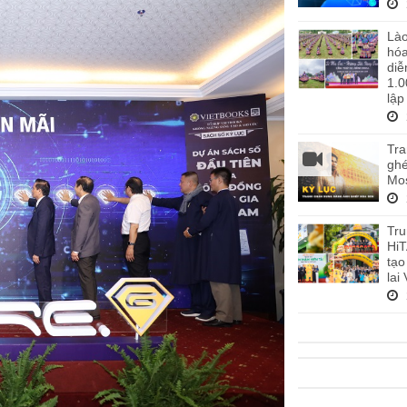
Lào
hó
diễ
1.0
lập
Tra
ghé
Mos
Tru
HiT
tạo
lai