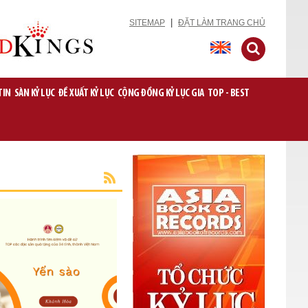
|
SITEMAP
ĐẶT LÀM TRANG CHỦ
TIN
SÀN KỶ LỤC
ĐỀ XUẤT KỶ LỤC
CỘNG ĐỒNG KỶ LỤC GIA
TOP - BEST