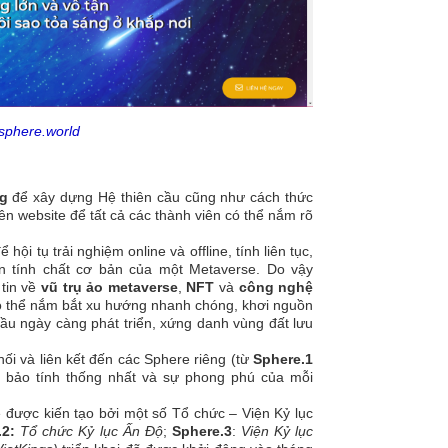
dsphere.world
g
để xây dựng Hệ thiên cầu cũng như cách thức
n website để tất cả các thành viên có thể nắm rõ
i tụ trải nghiệm online và offline, tính liên tục,
n tính chất cơ bản của một Metaverse. Do vậy
tin về
vũ trụ ảo metaverse
,
NFT
và
công nghệ
ó thể nắm bắt xu hướng nhanh chóng, khơi nguồn
ầu ngày càng phát triển, xứng danh vùng đất lưu
nối và liên kết đến các Sphere riêng (từ
Sphere.1
m bảo tính thống nhất và sự phong phú của mỗi
ược kiến tạo bởi một số Tổ chức – Viện Kỷ lục
.2:
Tổ chức Kỷ lục Ấn Độ
;
Sphere.3
:
Viện Kỷ lục