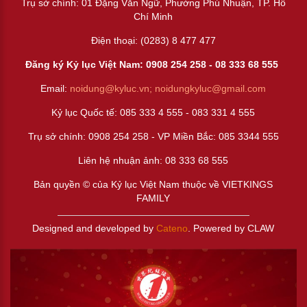
Trụ sở chính: 01 Đặng Văn Ngữ, Phường Phú Nhuận, TP. Hồ
Chí Minh
Điện thoại: (0283) 8 477 477
Đăng ký Kỷ lục Việt Nam: 0908 254 258 -
08 333 68 55
5
Email:
noidung@kyluc.vn;
noidungkyluc@gmail.com
Kỷ lục Quốc tế: 085 333 4 555 - 083 331 4 555
Trụ sở chính: 0908 254 258 - VP Miền Bắc: 085 3344 555
Liên hệ nhuận ảnh:
08 333 68 555
Bản quyền © của Kỷ lục Việt Nam thuộc về VIETKINGS
FAMILY
Designed and developed by
Cateno
. Powered by CLAW