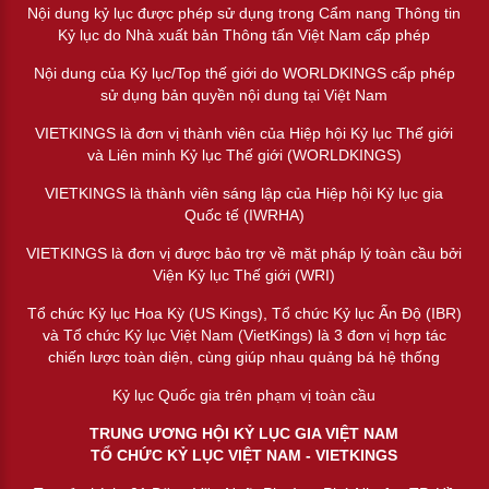
Nội dung kỷ lục được phép sử dụng trong Cẩm nang Thông tin
Kỷ lục do Nhà xuất bản Thông tấn Việt Nam cấp phép
Nội dung của Kỷ lục/Top thế giới do WORLDKINGS cấp phép
sử dụng bản quyền nội dung tại Việt Nam
VIETKINGS là đơn vị thành viên của Hiệp hội Kỷ lục Thế giới
và Liên minh Kỷ lục Thế giới (WORLDKINGS)
VIETKINGS là thành viên sáng lập của Hiệp hội Kỷ lục gia
Quốc tế (IWRHA)
VIETKINGS là đơn vị được bảo trợ về mặt pháp lý toàn cầu bởi
Viện Kỷ lục Thế giới (WRI)
Tổ chức Kỷ lục Hoa Kỳ (US Kings), Tổ chức Kỷ lục Ấn Độ (IBR)
và Tổ chức Kỷ lục Việt Nam (VietKings) là 3 đơn vị hợp tác
chiến lược toàn diện, cùng giúp nhau quảng bá hệ thống
Kỷ lục Quốc gia trên phạm vị toàn cầu
TRUNG ƯƠNG HỘI KỶ LỤC GIA VIỆT NAM
TỔ CHỨC KỶ LỤC VIỆT NAM - VIETKINGS