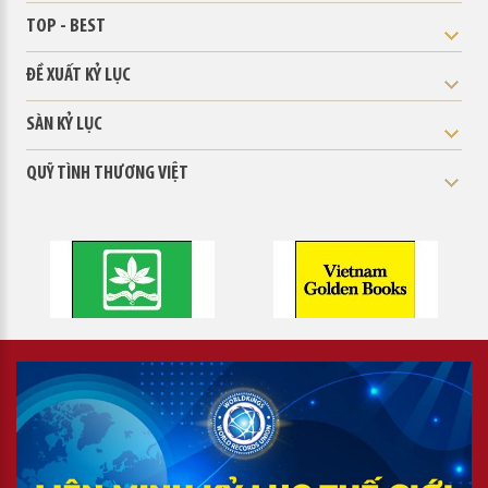
TOP - BEST
ĐỀ XUẤT KỶ LỤC
SÀN KỶ LỤC
QUỸ TÌNH THƯƠNG VIỆT