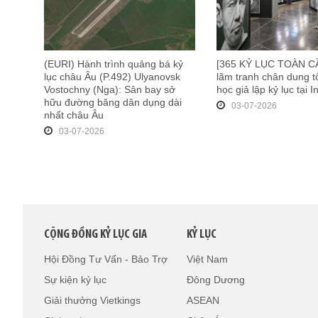
(EURI) Hành trình quảng bá kỷ
[365 KỶ LỤC TOÀN CẦ
lục châu Âu (P.492) Ulyanovsk
lãm tranh chân dung t
Vostochny (Nga): Sân bay sở
học giả lập kỷ lục tại 
hữu đường băng dân dụng dài
03-07-2026
nhất châu Âu
03-07-2026
CỘNG ĐỒNG KỶ LỤC GIA
KỶ LỤC
Hội Đồng Tư Vấn - Bảo Trợ
Việt Nam
Sự kiện kỷ lục
Đông Dương
Giải thưởng Vietkings
ASEAN