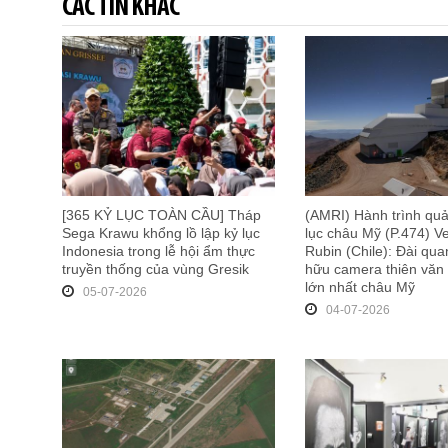
CÁC TIN KHÁC
[365 KỶ LỤC TOÀN CẦU] Tháp
(AMRI) Hành trình qu
Sega Krawu khổng lồ lập kỷ lục
lục châu Mỹ (P.474) V
Indonesia trong lễ hội ẩm thực
Rubin (Chile): Đài qua
truyền thống của vùng Gresik
hữu camera thiên văn 
lớn nhất châu Mỹ
05-07-2026
04-07-2026