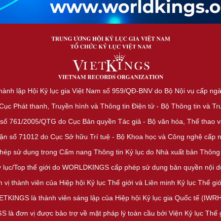
hành lập Hội Kỷ lục gia Việt Nam số 959/QĐ-BNV do Bộ Nội vụ cấp ng
c Phát thanh, Truyền hình và Thông tin Điện tử - Bộ Thông tin và T
số 761/2005/QTG do Cục Bản quyền Tác giả - Bộ văn hóa, Thể thao và
ận số 71012 do Cục Sở hữu Trí tuệ - Bộ Khoa học và Công nghệ cấp 
phép sử dụng trong Cẩm nang Thông tin Kỷ lục do Nhà xuất bản Thông
ỷ lục/Top thế giới do WORLDKINGS cấp phép sử dụng bản quyền nội du
 vị thành viên của Hiệp hội Kỷ lục Thế giới và Liên minh Kỷ lục Thế 
ETKINGS là thành viên sáng lập của Hiệp hội Kỷ lục gia Quốc tế (IWR
 là đơn vị được bảo trợ về mặt pháp lý toàn cầu bởi Viện Kỷ lục Thế 