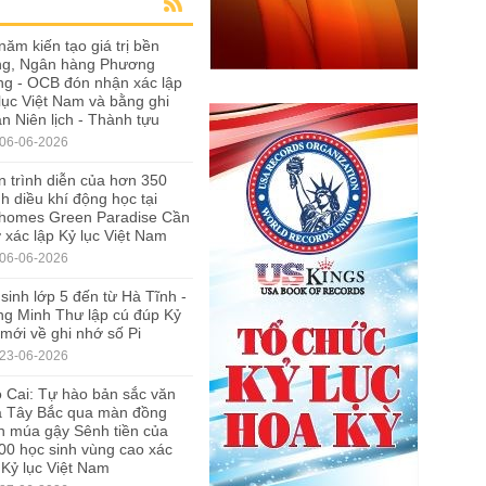
năm kiến tạo giá trị bền
ng, Ngân hàng Phương
g - OCB đón nhận xác lập
lục Việt Nam và bằng ghi
n Niên lịch - Thành tựu
06-06-2026
 trình diễn của hơn 350
h diều khí động học tại
nhomes Green Paradise Cần
 xác lập Kỷ lục Việt Nam
06-06-2026
sinh lớp 5 đến từ Hà Tĩnh -
g Minh Thư lập cú đúp Kỷ
 mới về ghi nhớ số Pi
23-06-2026
 Cai: Tự hào bản sắc văn
a Tây Bắc qua màn đồng
n múa gậy Sênh tiền của
00 học sinh vùng cao xác
 Kỷ lục Việt Nam