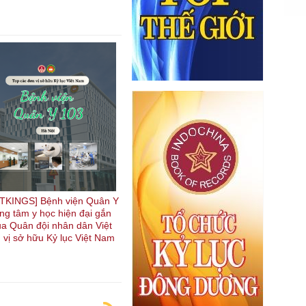
TKINGS] Bệnh viện Quân Y
ung tâm y học hiện đại gắn
ủa Quân đội nhân dân Việt
 vị sở hữu Kỷ lục Việt Nam