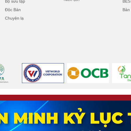
Bộ sưu tập
BES
Độc Bản
Bản
Chuyện lạ