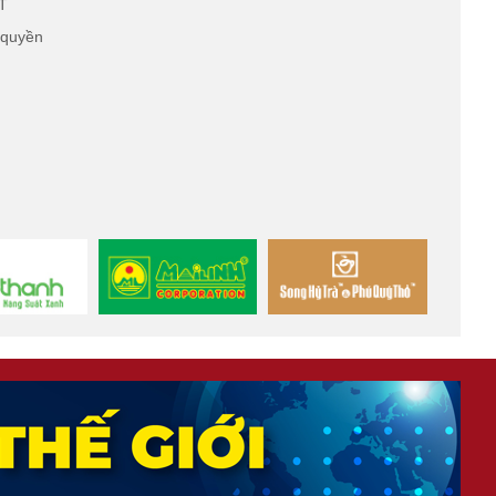
T
 quyền