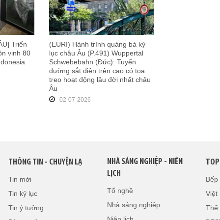
U] Triển
(EURI) Hành trình quảng bá kỷ
ôn vinh 80
lục châu Âu (P.491) Wuppertal
Indonesia
Schwebebahn (Đức): Tuyến
đường sắt điện trên cao có toa
treo hoạt động lâu đời nhất châu
Âu
02-07-2026
NHÀ SÁNG NGHIỆP - NIÊN
THÔNG TIN - CHUYỆN LẠ
TOP
LỊCH
Tin mới
Bếp
Tổ nghề
Tin kỷ lục
Việ
Nhà sáng nghiệp
Tin ý tưởng
Thế 
Niên lịch