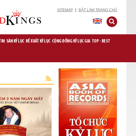
|
SITEMAP
ĐẶT LÀM TRANG CHỦ
TIN
SÀN KỶ LỤC
ĐỀ XUẤT KỶ LỤC
CỘNG ĐỒNG KỶ LỤC GIA
TOP - BEST