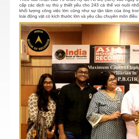
cấp các dịch vụ thú y thiết yếu cho 243 cá thể voi nuôi n
khối lượng công việc lớn cũng như sự tận tâm của ông tr
loài động vật có kích thước lớn và yêu cầu chuyên môn điều tr