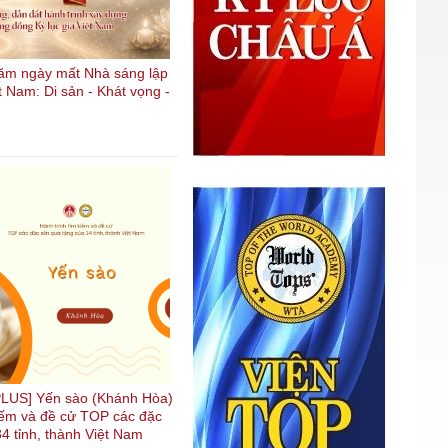
ăm ngày mất Nhà sáng lập
t Nam: Di sản - Khát vọng -
LUS] Yến sào (Khánh Hòa)
kiếm và đề cử TOP các đặc
4 tỉnh, thành Việt Nam