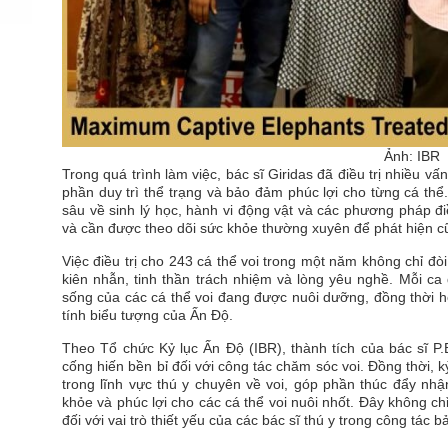
Ảnh: IBR
Trong quá trình làm việc, bác sĩ Giridas đã điều trị nhiều v
phần duy trì thể trạng và bảo đảm phúc lợi cho từng cá thể
sâu về sinh lý học, hành vi động vật và các phương pháp điề
và cần được theo dõi sức khỏe thường xuyên để phát hiện cũn
Việc điều trị cho 243 cá thể voi trong một năm không chỉ đ
kiên nhẫn, tinh thần trách nhiệm và lòng yêu nghề. Mỗi ca
sống của các cá thể voi đang được nuôi dưỡng, đồng thời hỗ
tính biểu tượng của Ấn Độ.
Theo Tổ chức Kỷ lục Ấn Độ (IBR), thành tích của bác sĩ P.
cống hiến bền bỉ đối với công tác chăm sóc voi. Đồng thời,
trong lĩnh vực thú y chuyên về voi, góp phần thúc đẩy nh
khỏe và phúc lợi cho các cá thể voi nuôi nhốt. Đây không ch
đối với vai trò thiết yếu của các bác sĩ thú y trong công tác 