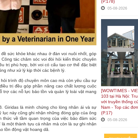
(P.178)
05-08-2026
ấn đề sức khỏe khác nhau ở đàn voi nuôi nhốt, góp
. Công tác chăm sóc voi đòi hỏi kiến thức chuyên
u trị phù hợp, bởi voi có cấu tạo cơ thể đặc biệt
g như xử lý kịp thời các bệnh lý.
òi hỏi trình độ chuyên môn cao mà còn yêu cầu sự
 điều trị đều góp phần nâng cao chất lượng cuộc
[WOWTIMES - VIE
 trợ các nỗ lực bảo tồn và quản lý loài vật mang
103 tại Hà Nội: Tr
với truyền thống c
Nam - Top các đơn
B. Giridas là minh chứng cho lòng nhân ái và sự
(P.17)
 kỷ lục này cũng ghi nhận những đóng góp của ông
ận thức về tầm quan trọng của việc bảo đảm sức
05-08-2026
ỉ là một thành tựu cá nhân mà còn là sự ghi nhận
bảo tồn động vật hoang dã.