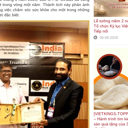
hốt trong vòng một năm. Thành tích này phản ánh
ong việc chăm sóc sức khỏe cho một trong những
ị đặc biệt.
Lễ tưởng niệm 2 n
Tổ chức Kỷ lục Việ
Tiếp nối
06-08-2026
[VIETKINGS-TOPP
– Hành trình tìm 
sản quà tặng của 3