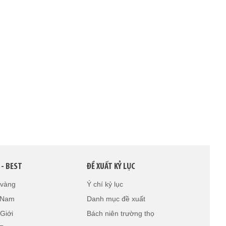
 - BEST
ĐỀ XUẤT KỶ LỤC
 vàng
Ý chí kỷ lục
t Nam
Danh mục đề xuất
Giới
Bách niên trường thọ