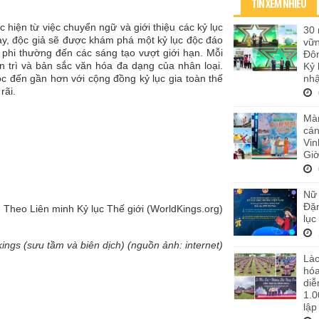
TIN XEM NHIỀU
hiện từ việc chuyển ngữ và giới thiệu các kỷ lục
30 
gày, độc giả sẽ được khám phá một kỷ lục độc đáo
vữ
c phi thường đến các sáng tạo vượt giới hạn. Mỗi
Đôn
n trì và bản sắc văn hóa đa dạng của nhân loại.
Kỷ 
nhậ
đến gần hơn với cộng đồng kỷ lục gia toàn thế
rãi.
M
Màn
cán
Vi
Giờ
Nữ 
Đặn
Theo Liên minh Kỷ lục Thế giới (WorldKings.org)
lục
kings (sưu tầm và biên dịch) (nguồn ảnh: internet)
Lào
hó
diễ
1.0
lập