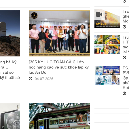
Tra
ghé
Mos
Tru
HiT
tạo
lai
ảng bá Kỷ
[365 KỶ LỤC TOÀN CẦU] Lớp
era C.
học nâng cao về sức khỏe lập kỷ
TS
n sát sở
lục Ấn Độ
BV
kỹ thuật số
lập
04-07-2026
phẫ
Rob