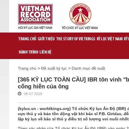
TRANG CHỦ
GIỚI THIỆU
THE STORY OF VIETKINGS
KỶ LỤC VIỆT NAM
KỶ
HÀNH TRÌNH
LIÊN HỆ
Trang chủ
>
Đề xuất kỷ lục
>
Danh mục đề xuất
[365 KỶ LỤC TOÀN CẦU] IBR tôn vinh "bác
cống hiến của ông
06-07-2026
(kyluc.vn - worldkings.org) Tổ chức Kỷ lục Ấn Độ (IBR) đ
vực thú y và bảo tồn động vật khi bác sĩ P.B. Giridas, đế
lập kỷ lục về bác sĩ thú y điều trị số lượng voi nuôi nh
Theo xác nhận của Tổ chức Kỷ lục Ấn Độ (IBR) vào ngày 28