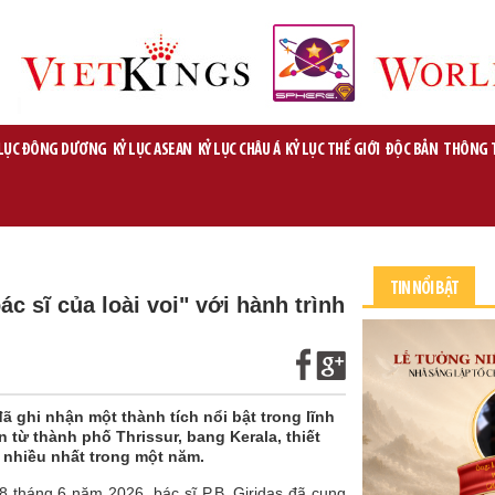
 LỤC ĐÔNG DƯƠNG
KỶ LỤC ASEAN
KỶ LỤC CHÂU Á
KỶ LỤC THẾ GIỚI
ĐỘC BẢN
THÔNG 
TIN NỔI BẬT
 sĩ của loài voi" với hành trình
ã ghi nhận một thành tích nổi bật trong lĩnh
n từ thành phố Thrissur, bang Kerala, thiết
ốt nhiều nhất trong một năm.
 tháng 6 năm 2026, bác sĩ P.B. Giridas đã cung