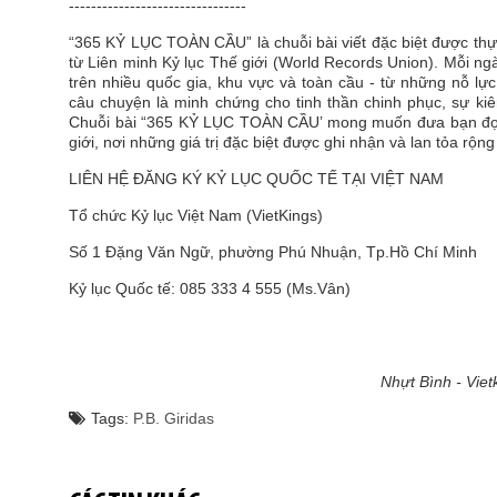
--------------------------------
“365 KỶ LỤC TOÀN CẦU” là chuỗi bài viết đặc biệt được thực 
từ Liên minh Kỷ lục Thế giới (World Records Union). Mỗi n
trên nhiều quốc gia, khu vực và toàn cầu - từ những nỗ lự
câu chuyện là minh chứng cho tinh thần chinh phục, sự kiê
Chuỗi bài “365 KỶ LỤC TOÀN CẦU’ mong muốn đưa bạn đọc 
giới, nơi những giá trị đặc biệt được ghi nhận và lan tỏa rộng 
LIÊN HỆ ĐĂNG KÝ KỶ LỤC QUỐC TẾ TẠI VIỆT NA
Tổ chức Kỷ lục Việt Nam (VietKings)
Số 1 Đặng Văn Ngữ, phường Phú Nhuận, Tp.Hồ Chí Minh
Kỷ lục Quốc tế: 085 333 4 555 (Ms.Vân)
Nhựt Bình - Viet
Tags:
P.B. Giridas