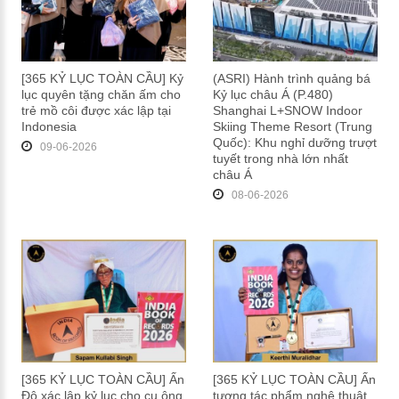
[365 KỶ LỤC TOÀN CẦU] Kỷ
(ASRI) Hành trình quảng bá
lục quyên tặng chăn ấm cho
Kỷ lục châu Á (P.480)
trẻ mồ côi được xác lập tại
Shanghai L+SNOW Indoor
Indonesia
Skiing Theme Resort (Trung
Quốc): Khu nghỉ dưỡng trượt
09-06-2026
tuyết trong nhà lớn nhất
châu Á
08-06-2026
[365 KỶ LỤC TOÀN CẦU] Ấn
[365 KỶ LỤC TOÀN CẦU] Ấn
Độ xác lập kỷ lục cho cụ ông
tượng tác phẩm nghệ thuật