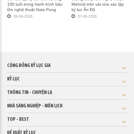
100 tuổi trong hành trình bảo
Mehndi trên vải vừa xác lập
tồn nghệ thuật Nata Pung
kỷ lục Ấn Độ
08-06-2026
07-06-2026
CỘNG ĐỒNG KỶ LỤC GIA
KỶ LỤC
THÔNG TIN - CHUYỆN LẠ
NHÀ SÁNG NGHIỆP - NIÊN LỊCH
TOP - BEST
ĐỀ XUẤT KỶ LỤC