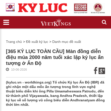
Trang chủ
>
Đề xuất kỷ lục
>
Danh mục đề xuất
[365 KỶ LỤC TOÀN CẦU] Màn đồng diễn
điệu múa 2000 năm tuổi xác lập kỷ lục ấn
tượng ở Ấn Độ
10-06-2026
(kyluc.vn - worldkings.org) Tổ chức Kỷ lục Ấn Độ (IBR) đã
ghi nhận một dấu mốc ấn tượng trong lĩnh vực nghệ
thuật biểu diễn khi ông Pilla Umamaheswara Patrudu, đến
từ thành phố Vijayawada, bang Andhra Pradesh, thiết lập
kỷ lục về số lượng vũ công biểu diễn Andhranatyam đồng
thời lớn nhất.