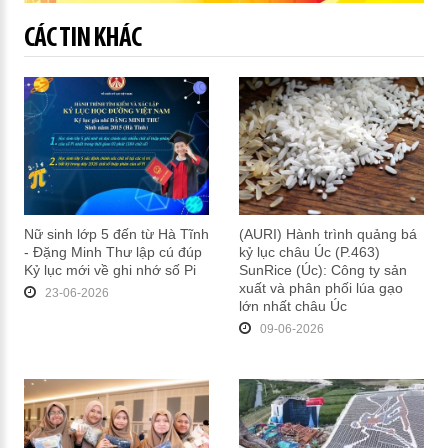
CÁC TIN KHÁC
Nữ sinh lớp 5 đến từ Hà Tĩnh
(AURI) Hành trình quảng bá
- Đặng Minh Thư lập cú đúp
kỷ lục châu Úc (P.463)
Kỷ lục mới về ghi nhớ số Pi
SunRice (Úc): Công ty sản
xuất và phân phối lúa gạo
23-06-2026
lớn nhất châu Úc
09-06-2026