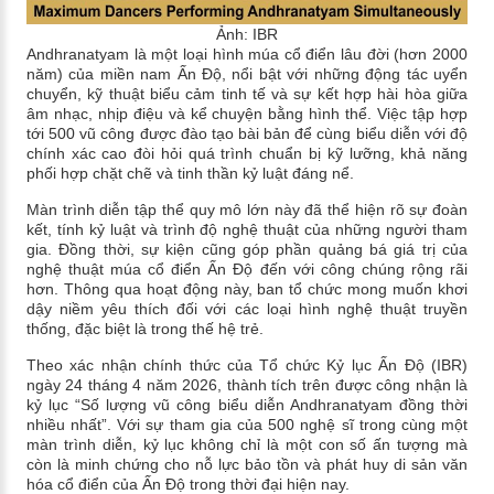
Ảnh: IBR
Andhranatyam là một loại hình múa cổ điển lâu đời (hơn 2000
năm) của miền nam Ấn Độ, nổi bật với những động tác uyển
chuyển, kỹ thuật biểu cảm tinh tế và sự kết hợp hài hòa giữa
âm nhạc, nhịp điệu và kể chuyện bằng hình thể. Việc tập hợp
tới 500 vũ công được đào tạo bài bản để cùng biểu diễn với độ
chính xác cao đòi hỏi quá trình chuẩn bị kỹ lưỡng, khả năng
phối hợp chặt chẽ và tinh thần kỷ luật đáng nể.
Màn trình diễn tập thể quy mô lớn này đã thể hiện rõ sự đoàn
kết, tính kỷ luật và trình độ nghệ thuật của những người tham
gia. Đồng thời, sự kiện cũng góp phần quảng bá giá trị của
nghệ thuật múa cổ điển Ấn Độ đến với công chúng rộng rãi
hơn. Thông qua hoạt động này, ban tổ chức mong muốn khơi
dậy niềm yêu thích đối với các loại hình nghệ thuật truyền
thống, đặc biệt là trong thế hệ trẻ.
Theo xác nhận chính thức của Tổ chức Kỷ lục Ấn Độ (IBR)
ngày 24 tháng 4 năm 2026, thành tích trên được công nhận là
kỷ lục “Số lượng vũ công biểu diễn Andhranatyam đồng thời
nhiều nhất”. Với sự tham gia của 500 nghệ sĩ trong cùng một
màn trình diễn, kỷ lục không chỉ là một con số ấn tượng mà
còn là minh chứng cho nỗ lực bảo tồn và phát huy di sản văn
hóa cổ điển của Ấn Độ trong thời đại hiện nay.