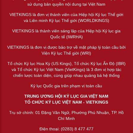
sử dụng bản quyền nội dung tại Việt Nam
VIETKINGS là đơn vị thành viên của Hiệp hội Kỷ lục Thế giới
và Liên minh Kỷ lục Thế giới (WORLDKINGS)
VIETKINGS là thành viên sáng lập của Hiệp hội Kỷ lục gia
Quốc tế (IWRHA)
VIETKINGS là đơn vị được bảo trợ về mặt pháp lý toàn cầu bởi
Viện Kỷ lục Thế giới (WRI)
Tổ chức Kỷ lục Hoa Kỳ (US Kings), Tổ chức Kỷ lục Ấn Độ (IBR)
và Tổ chức Kỷ lục Việt Nam (VietKings) là 3 đơn vị hợp tác
chiến lược toàn diện, cùng giúp nhau quảng bá hệ thống
Kỷ lục Quốc gia trên phạm vị toàn cầu
TRUNG ƯƠNG HỘI KỶ LỤC GIA VIỆT NAM
TỔ CHỨC KỶ LỤC VIỆT NAM - VIETKINGS
Trụ sở chính: 01 Đặng Văn Ngữ, Phường Phú Nhuận, TP. Hồ
Chí Minh
Điện thoại: (0283) 8 477 477