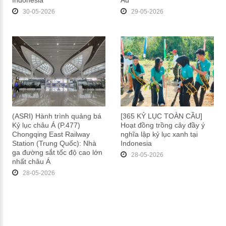
Indonesia
Âu
30-05-2026
29-05-2026
(ASRI) Hành trình quảng bá
[365 KỶ LỤC TOÀN CẦU]
Kỷ lục châu Á (P.477)
Hoạt đồng trồng cây đầy ý
Chongqing East Railway
nghĩa lập kỷ lục xanh tại
Station (Trung Quốc): Nhà
Indonesia
ga đường sắt tốc độ cao lớn
28-05-2026
nhất châu Á
28-05-2026