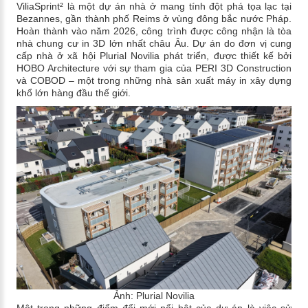
ViliaSprint² là một dự án nhà ở mang tính đột phá tọa lạc tại
Bezannes, gần thành phố Reims ở vùng đông bắc nước Pháp.
Hoàn thành vào năm 2026, công trình được công nhận là tòa
nhà chung cư in 3D lớn nhất châu Âu. Dự án do đơn vị cung
cấp nhà ở xã hội Plurial Novilia phát triển, được thiết kế bởi
HOBO Architecture với sự tham gia của PERI 3D Construction
và COBOD – một trong những nhà sản xuất máy in xây dựng
khổ lớn hàng đầu thế giới.
Ảnh: Plurial Novilia
Một trong những điểm đổi mới nổi bật của dự án là việc sử