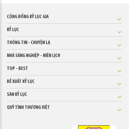
CỘNG ĐỒNG KỶ LỤC GIA
KỶ LỤC
THÔNG TIN - CHUYỆN LẠ
NHÀ SÁNG NGHIỆP - NIÊN LỊCH
TOP - BEST
ĐỀ XUẤT KỶ LỤC
SÀN KỶ LỤC
QUỸ TÌNH THƯƠNG VIỆT