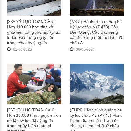
[365 KỶ LỤC TOÀN CẦU]
(ASRI) Hành trình quảng bá
Hơn 110.000 học sinh và
Kỷ lục châu Á (P.478) Cầu
giáo viên cùng xác lập kỷ lục
Đan Giang: Cầu dây văng
Indonesia trong ngày hội
bất đối xứng một trụ dài nhất
trồng cây đầy ý nghĩa
châu Á
01-06-2026
30-05-2026
[365 KỶ LỤC TOÀN CẦU]
(EURI) Hành trình quảng bá
Hơn 13.000 tình nguyện viên
kỷ lục châu Âu (P.478) Mont
nữ lập kỷ lục đầy ý nghĩa
Blanc Station (Ý): Trạm đo
trong ngày hiến máu tại
khí tượng cao nhất ở châu