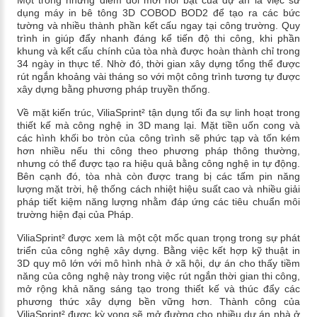
dụng máy in bê tông 3D COBOD BOD2 để tạo ra các bức
tường và nhiều thành phần kết cấu ngay tại công trường. Quy
trình in giúp đẩy nhanh đáng kể tiến độ thi công, khi phần
khung và kết cấu chính của tòa nhà được hoàn thành chỉ trong
34 ngày in thực tế. Nhờ đó, thời gian xây dựng tổng thể được
rút ngắn khoảng vài tháng so với một công trình tương tự được
xây dựng bằng phương pháp truyền thống.
Về mặt kiến trúc, ViliaSprint² tận dụng tối đa sự linh hoạt trong
thiết kế mà công nghệ in 3D mang lại. Mặt tiền uốn cong và
các hình khối bo tròn của công trình sẽ phức tạp và tốn kém
hơn nhiều nếu thi công theo phương pháp thông thường,
nhưng có thể được tạo ra hiệu quả bằng công nghệ in tự động.
Bên cạnh đó, tòa nhà còn được trang bị các tấm pin năng
lượng mặt trời, hệ thống cách nhiệt hiệu suất cao và nhiều giải
pháp tiết kiệm năng lượng nhằm đáp ứng các tiêu chuẩn môi
trường hiện đại của Pháp.
ViliaSprint² được xem là một cột mốc quan trọng trong sự phát
triển của công nghệ xây dựng. Bằng việc kết hợp kỹ thuật in
3D quy mô lớn với mô hình nhà ở xã hội, dự án cho thấy tiềm
năng của công nghệ này trong việc rút ngắn thời gian thi công,
mở rộng khả năng sáng tạo trong thiết kế và thúc đẩy các
phương thức xây dựng bền vững hơn. Thành công của
ViliaSprint² được kỳ vọng sẽ mở đường cho nhiều dự án nhà ở