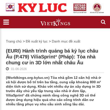
Trang chủ
>
Đề xuất kỷ lục
>
Danh mục đề xuất
(EURI) Hành trình quảng bá kỷ lục châu
Âu (P.479) ViliaSprint² (Pháp): Tòa nhà
chung cư in 3D lớn nhất châu Âu
01-06-2026
(Worldkings.org-kyluc.vn) Tòa nhà gồm 12 căn hộ nhà ở
xã hội được bố trí trên ba tầng, cung cấp khoảng 800 m²
diện tích sử dụng. Khác với nhiều dự án xây dựng in 3D
trước đây chủ yếu tập trung vào nhà ở đơn lập,
ViliaSprint² đã chứng minh rằng công nghệ 3D có thể
được ứng dụng hiệu quả cho các công trình dân cư
nhiều tầng phục vụ nhu cầu sinh sống lâu dài.