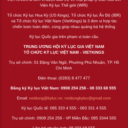
Viện Kỷ lục Thế giới (WRI)
Tổ chức Kỷ lục Hoa Kỳ (US Kings), Tổ chức Kỷ lục Ấn Độ (IBR)
và Tổ chức Kỷ lục Việt Nam (VietKings) là 3 đơn vị hợp tác
chiến lược toàn diện, cùng giúp nhau quảng bá hệ thống
Kỷ lục Quốc gia trên phạm vị toàn cầu
TRUNG ƯƠNG HỘI KỶ LỤC GIA VIỆT NAM
TỔ CHỨC KỶ LỤC VIỆT NAM - VIETKINGS
Trụ sở chính: 01 Đặng Văn Ngữ, Phường Phú Nhuận, TP. Hồ
Chí Minh
Điện thoại: (0283) 8 477 477
Đăng ký Kỷ lục Việt Nam: 0908 254 258 -
08 333 68 55
5
Email:
noidung@kyluc.vn;
noidungkyluc@gmail.com
Kỷ lục Quốc tế: 085 333 4 555 - 083 331 4 555
Trụ sở chính: 0908 254 258 - VP Miền Bắc: 085 3344 555