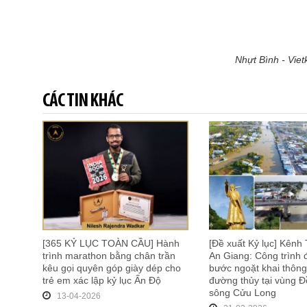
Nhựt Bình - Viet
CÁC TIN KHÁC
[365 KỶ LỤC TOÀN CẦU] Hành
[Đề xuất Kỷ lục] Kênh 
trình marathon bằng chân trần
An Giang: Công trình
kêu gọi quyên góp giày dép cho
bước ngoặt khai thông
trẻ em xác lập kỷ lục Ấn Độ
đường thủy tại vùng 
sông Cửu Long
13-04-2026