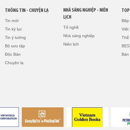
NHÀ SÁNG NGHIỆP - NIÊN
THÔNG TIN - CHUYỆN LẠ
TOP
LỊCH
Tin mới
Bếp
Tổ nghề
Tin kỷ lục
Việ
Nhà sáng nghiệp
Tin ý tưởng
Thế 
Niên lịch
Bộ sưu tập
BES
Độc Bản
Bản
Chuyện lạ