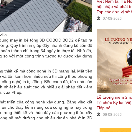
Việt Nam tại Hà Nộ
hội nhập và phát t
Top các đơn vị sở 
07-08-2026
ilia
sử dụng máy in bê tông 3D COBOD BOD2 để tạo ra
ờng. Quy trình in giúp đẩy nhanh đáng kể tiến độ
hoàn thành chỉ trong 34 ngày in thực tế. Nhờ đó,
ng so với một công trình tương tự được xây dựng
rong thiết kế mà công nghệ in 3D mang lại. Mặt tiền
ạp và tốn kém hơn nhiều nếu thi công theo phương
 công nghệ in tự động. Bên cạnh đó, tòa nhà còn
 nhiệt hiệu suất cao và nhiều giải pháp tiết kiệm
ại của Pháp.
Lễ tưởng niệm 2 n
phát triển của công nghệ xây dựng. Bằng việc kết
Tổ chức Kỷ lục Việ
ự án cho thấy tiềm năng của công nghệ này trong
Tiếp nối
o trong thiết kế và thúc đẩy các phương thức xây
06-08-2026
 vọng sẽ mở đường cho nhiều dự án nhà ở in 3D