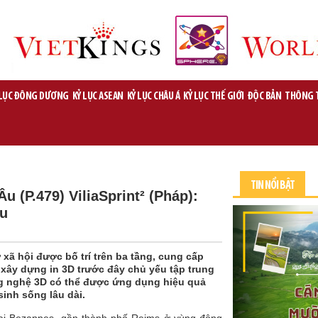
 LỤC ĐÔNG DƯƠNG
KỶ LỤC ASEAN
KỶ LỤC CHÂU Á
KỶ LỤC THẾ GIỚI
ĐỘC BẢN
THÔNG 
TIN NỔI BẬT
u (P.479) ViliaSprint² (Pháp):
Âu
xã hội được bố trí trên ba tầng, cung cấp
 xây dựng in 3D trước đây chủ yếu tập trung
ng nghệ 3D có thể được ứng dụng hiệu quả
inh sống lâu dài.