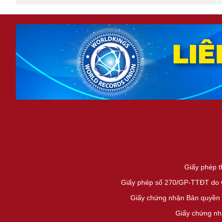
Giấy phép t
Giấy phép số 270/GP-TTĐT do Cụ
Giấy chứng nhận Bản quyền 
Giấy chứng nh