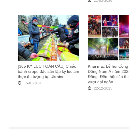
21-03-2026
[365 KỶ LỤC TOÀN CẦU] Chiếc
Khai mạc Lễ hội Cồng
bánh crepe đặc sản lập kỷ lục ẩm
Đông Nam Á năm 2025
thực ấn tượng tại Ukraine
Đồng: Đêm hội của t
vượt đại ngàn
15-01-2026
22-12-2025