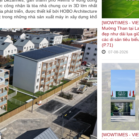
c tại Bezannes, gần thành phố Reims ở vùng đông
 công nhận là tòa nhà chung cư in 3D lớn nhất
ia phát triển, được thiết kế bởi HOBO Architecture
 trong những nhà sản xuất máy in xây dựng khổ
[WOWTIMES - VIE
Mường Than tại La
đẹp như dải lụa gi
các di sản tiêu biể
(P.71)
07-08-2026
[WOWTIMES - VIET