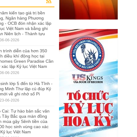
năm kiến tạo giá trị bền
ng, Ngân hàng Phương
g - OCB đón nhận xác lập
lục Việt Nam và bằng ghi
n Niên lịch - Thành tựu
06-06-2026
 trình diễn của hơn 350
h diều khí động học tại
nhomes Green Paradise Cần
 xác lập Kỷ lục Việt Nam
06-06-2026
sinh lớp 5 đến từ Hà Tĩnh -
g Minh Thư lập cú đúp Kỷ
 mới về ghi nhớ số Pi
23-06-2026
 Cai: Tự hào bản sắc văn
a Tây Bắc qua màn đồng
n múa gậy Sênh tiền của
00 học sinh vùng cao xác
 Kỷ lục Việt Nam