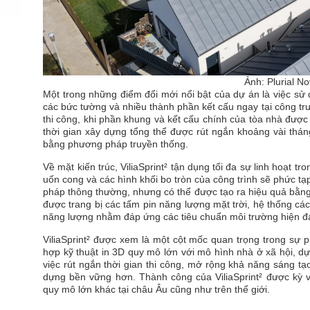
Ảnh: Plurial Nov
Một trong những điểm đổi mới nổi bật của dự án là việc 
các bức tường và nhiều thành phần kết cấu ngay tại công trư
thi công, khi phần khung và kết cấu chính của tòa nhà được 
thời gian xây dựng tổng thể được rút ngắn khoảng vài thá
bằng phương pháp truyền thống.
Về mặt kiến trúc, ViliaSprint² tận dụng tối đa sự linh hoạt t
uốn cong và các hình khối bo tròn của công trình sẽ phức t
pháp thông thường, nhưng có thể được tạo ra hiệu quả bằng
được trang bị các tấm pin năng lượng mặt trời, hệ thống cách
năng lượng nhằm đáp ứng các tiêu chuẩn môi trường hiện đ
ViliaSprint² được xem là một cột mốc quan trọng trong sự 
hợp kỹ thuật in 3D quy mô lớn với mô hình nhà ở xã hội, d
việc rút ngắn thời gian thi công, mở rộng khả năng sáng tạ
dựng bền vững hơn. Thành công của ViliaSprint² được kỳ
quy mô lớn khác tại châu Âu cũng như trên thế giới.