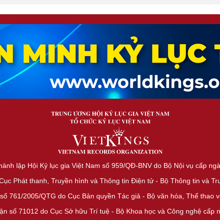
hành lập Hội Kỷ lục gia Việt Nam số 959/QĐ-BNV do Bộ Nội vụ cấp ng
c Phát thanh, Truyền hình và Thông tin Điện tử - Bộ Thông tin và T
số 761/2005/QTG do Cục Bản quyền Tác giả - Bộ văn hóa, Thể thao và
ận số 71012 do Cục Sở hữu Trí tuệ - Bộ Khoa học và Công nghệ cấp 