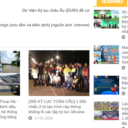
TIN XEM NHIỀU
​Do Viện Kỷ lục châu Âu (EURI) đề cử
30 
vữ
Đôn
kings (sưu tầm và biên dịch) (nguồn ảnh: internet)
Kỷ 
nhậ
Màn
cán
Vi
Giờ
Nữ 
Đặn
lục
Thoại Hà -
[365 KỶ LỤC TOÀN CẦU] 1.065
Lào
 đánh dấu
chiếc ô tô tạo hình cây thông
hó
 hệ thống
khổng lồ xác lập kỷ lục Ukraine
diễ
Đồng bằng
1.0
17-01-2026
lập