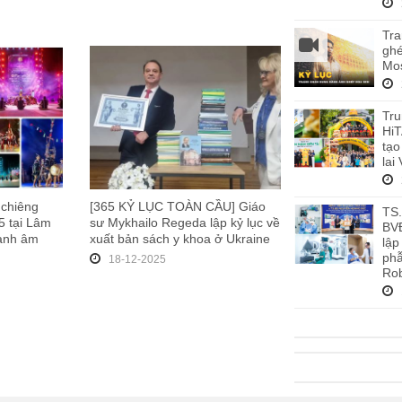
Tra
ghé
Mos
Tru
HiT
tạo
lai
 chiêng
[365 KỶ LỤC TOÀN CẦU] Giáo
TS
 tại Lâm
sư Mykhailo Regeda lập kỷ lục về
BV
hanh âm
xuất bản sách y khoa ở Ukraine
lập
phẫ
18-12-2025
Rob