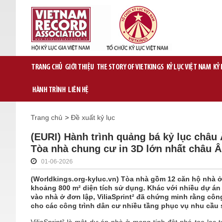
TRANG CHỦ
GIỚI THIỆU
THE STORY OF VIETKINGS
KỶ LỤC VIỆT NAM
KỶ
HÀNH TRÌNH
LIÊN HỆ
Trang chủ
>
Đề xuất kỷ lục
(EURI) Hành trình quảng bá kỷ lục châu Â
Tòa nhà chung cư in 3D lớn nhất châu 
01-06-2026
(Worldkings.org-kyluc.vn) Tòa nhà gồm 12 căn hộ nhà ở 
khoảng 800 m² diện tích sử dụng. Khác với nhiều dự án
vào nhà ở đơn lập, ViliaSprint² đã chứng minh rằng cô
cho các công trình dân cư nhiều tầng phục vụ nhu cầu s