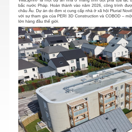
ViliaSprint² là một dự án nhà ở mang tính đột phá tọa lạ
bắc nước Pháp. Hoàn thành vào năm 2026, công trình được
châu Âu. Dự án do đơn vị cung cấp nhà ở xã hội Plurial Novil
với sự tham gia của PERI 3D Construction và COBOD – một
lớn hàng đầu thế giới.