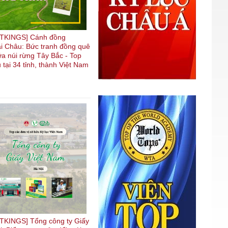
TKINGS] Cánh đồng
i Châu: Bức tranh đồng quê
ữa núi rừng Tây Bắc - Top
u tại 34 tỉnh, thành Việt Nam
KINGS] Tổng công ty Giấy