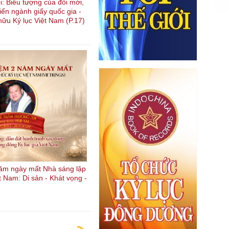
i: Biểu tượng của đổi mới,
riển ngành giấy quốc gia -
hữu Kỷ lục Việt Nam (P.17)
ăm ngày mất Nhà sáng lập
t Nam: Di sản - Khát vọng -