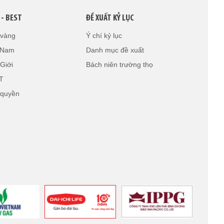
 - BEST
ĐỀ XUẤT KỶ LỤC
 vàng
Ý chí kỷ lục
t Nam
Danh mục đề xuất
Giới
Bách niên trường thọ
T
 quyền