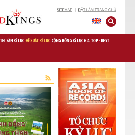
|
SITEMAP
ĐẶT LÀM TRANG CHỦ
TIN
SÀN KỶ LỤC
ĐỀ XUẤT KỶ LỤC
CỘNG ĐỒNG KỶ LỤC GIA
TOP - BEST