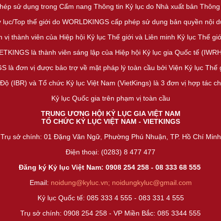
phép sử dụng trong Cẩm nang Thông tin Kỷ lục do Nhà xuất bản Thông
ỷ lục/Top thế giới do WORLDKINGS cấp phép sử dụng bản quyền nội du
 vị thành viên của Hiệp hội Kỷ lục Thế giới và Liên minh Kỷ lục Thế 
ETKINGS là thành viên sáng lập của Hiệp hội Kỷ lục gia Quốc tế (IWR
 là đơn vị được bảo trợ về mặt pháp lý toàn cầu bởi Viện Kỷ lục Thế 
Độ (IBR) và Tổ chức Kỷ lục Việt Nam (VietKings) là 3 đơn vị hợp tác c
Kỷ lục Quốc gia trên phạm vị toàn cầu
TRUNG ƯƠNG HỘI KỶ LỤC GIA VIỆT NAM
TỔ CHỨC KỶ LỤC VIỆT NAM - VIETKINGS
Trụ sở chính: 01 Đặng Văn Ngữ, Phường Phú Nhuận, TP. Hồ Chí Minh
Điện thoại: (0283) 8 477 477
Đăng ký Kỷ lục Việt Nam: 0908 254 258 -
08 333 68 55
5
Email:
noidung@kyluc.vn;
noidungkyluc@gmail.com
Kỷ lục Quốc tế: 085 333 4 555 - 083 331 4 555
Trụ sở chính: 0908 254 258 - VP Miền Bắc: 085 3344 555