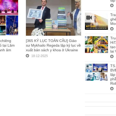
lập
Tra
ghé
Mos
Tru
 chiêng
[365 KỶ LỤC TOÀN CẦU] Giáo
HiT
 tại Lâm
sư Mykhailo Regeda lập kỷ lục về
tạo
hanh âm
xuất bản sách y khoa ở Ukraine
lai
18-12-2025
TS
BV
lập
phẫ
Rob