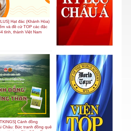
US] Hạt đác (Khánh Hòa)
kiếm và đề cử TOP các đặc
4 tỉnh, thành Việt Nam
TKINGS] Cánh đồng
i Châu: Bức tranh đồng quê