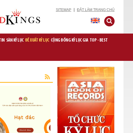
|
SITEMAP
ĐẶT LÀM TRANG CHỦ
TIN
SÀN KỶ LỤC
ĐỀ XUẤT KỶ LỤC
CỘNG ĐỒNG KỶ LỤC GIA
TOP - BEST