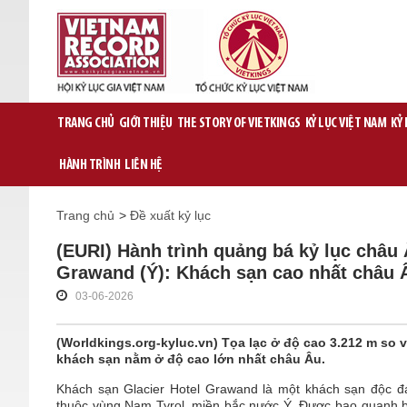
TRANG CHỦ
GIỚI THIỆU
THE STORY OF VIETKINGS
KỶ LỤC VIỆT NAM
KỶ
HÀNH TRÌNH
LIÊN HỆ
Trang chủ
>
Đề xuất kỷ lục
(EURI) Hành trình quảng bá kỷ lục châu 
Grawand (Ý): Khách sạn cao nhất châu 
03-06-2026
(Worldkings.org-kyluc.vn) Tọa lạc ở độ cao 3.212 m so 
khách sạn nằm ở độ cao lớn nhất châu Âu.
Khách sạn Glacier Hotel Grawand là một khách sạn độc đá
thuộc vùng Nam Tyrol, miền bắc nước Ý. Được bao quanh b