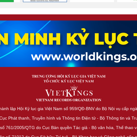
hành lập Hội Kỷ lục gia Việt Nam số 959/QĐ-BNV do Bộ Nội vụ cấp ng
c Phát thanh, Truyền hình và Thông tin Điện tử - Bộ Thông tin và T
số 761/2005/QTG do Cục Bản quyền Tác giả - Bộ văn hóa, Thể thao và