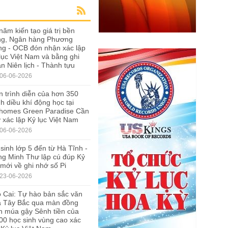
năm kiến tạo giá trị bền
ng, Ngân hàng Phương
g - OCB đón nhận xác lập
lục Việt Nam và bằng ghi
n Niên lịch - Thành tựu
06-06-2026
 trình diễn của hơn 350
h diều khí động học tại
nhomes Green Paradise Cần
 xác lập Kỷ lục Việt Nam
06-06-2026
sinh lớp 5 đến từ Hà Tĩnh -
g Minh Thư lập cú đúp Kỷ
 mới về ghi nhớ số Pi
23-06-2026
 Cai: Tự hào bản sắc văn
a Tây Bắc qua màn đồng
n múa gậy Sênh tiền của
00 học sinh vùng cao xác