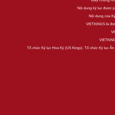
Giấy chứng nh
Nội dung kỷ lục được 
Nội dung của K
VIETKINGS là đơn
VI
VIETKINGS
Tổ chức Kỷ lục Hoa Kỳ (US Kings), Tổ chức Kỷ lục Ấn 