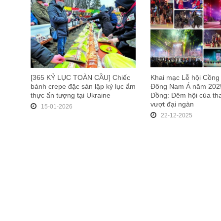
[365 KỶ LỤC TOÀN CẦU] Chiếc
Khai mạc Lễ hội Cồng
bánh crepe đặc sản lập kỷ lục ẩm
Đông Nam Á năm 2025
thực ấn tượng tại Ukraine
Đồng: Đêm hội của t
vượt đại ngàn
15-01-2026
22-12-2025