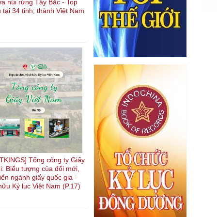
ữa núi rừng Tây Bắc - Top
u tại 34 tỉnh, thành Việt Nam
KINGS] Tổng công ty Giấy
i: Biểu tượng của đổi mới,
riển ngành giấy quốc gia -
hữu Kỷ lục Việt Nam (P.17)