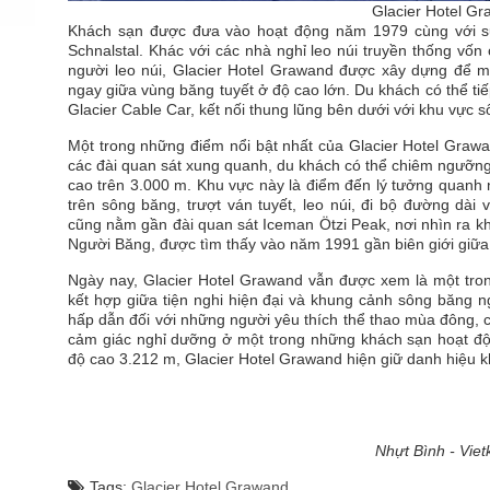
Glacier Hotel G
Khách sạn được đưa vào hoạt động năm 1979 cùng với sự 
Schnalstal. Khác với các nhà nghỉ leo núi truyền thống vốn
người leo núi, Glacier Hotel Grawand được xây dựng để ma
ngay giữa vùng băng tuyết ở độ cao lớn. Du khách có thể ti
Glacier Cable Car, kết nối thung lũng bên dưới với khu vực 
Một trong những điểm nổi bật nhất của Glacier Hotel Grawa
các đài quan sát xung quanh, du khách có thể chiêm ngưỡng
cao trên 3.000 m. Khu vực này là điểm đến lý tưởng quanh 
trên sông băng, trượt ván tuyết, leo núi, đi bộ đường dà
cũng nằm gần đài quan sát Iceman Ötzi Peak, nơi nhìn ra khu
Người Băng, được tìm thấy vào năm 1991 gần biên giới giữa
Ngày nay, Glacier Hotel Grawand vẫn được xem là một tro
kết hợp giữa tiện nghi hiện đại và khung cảnh sông băng 
hấp dẫn đối với những người yêu thích thể thao mùa đông,
cảm giác nghỉ dưỡng ở một trong những khách sạn hoạt độn
độ cao 3.212 m, Glacier Hotel Grawand hiện giữ danh hiệu k
Nhựt Bình - Viet
Tags:
Glacier Hotel Grawand