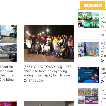
TIN XEM NHIỀU
30 
vữ
Đôn
Kỷ 
nhậ
Màn
cán
Vi
Giờ
Thoại Hà -
[365 KỶ LỤC TOÀN CẦU] 1.065
Nữ 
 đánh dấu
chiếc ô tô tạo hình cây thông
Đặn
 hệ thống
khổng lồ xác lập kỷ lục Ukraine
lục
Đồng bằng
17-01-2026
Lào
hó
diễ
1.0