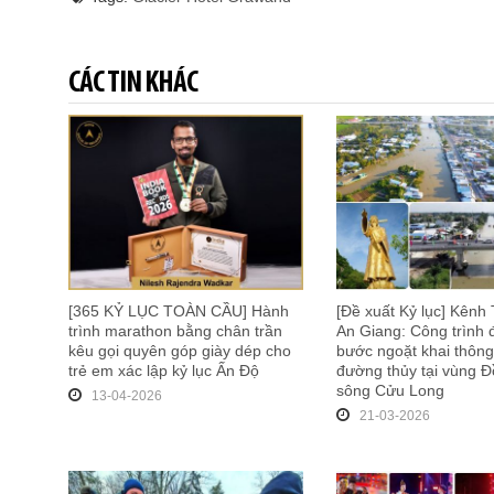
CÁC TIN KHÁC
[365 KỶ LỤC TOÀN CẦU] Hành
[Đề xuất Kỷ lục] Kênh 
trình marathon bằng chân trần
An Giang: Công trình
kêu gọi quyên góp giày dép cho
bước ngoặt khai thông
trẻ em xác lập kỷ lục Ấn Độ
đường thủy tại vùng 
sông Cửu Long
13-04-2026
21-03-2026