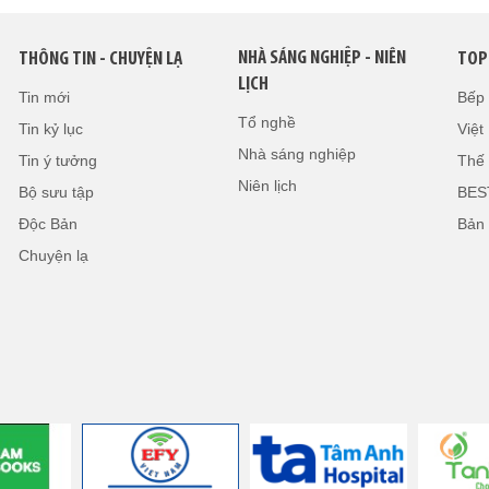
NHÀ SÁNG NGHIỆP - NIÊN
THÔNG TIN - CHUYỆN LẠ
TOP
LỊCH
Tin mới
Bếp
Tổ nghề
Tin kỷ lục
Việ
Nhà sáng nghiệp
Tin ý tưởng
Thế 
Niên lịch
Bộ sưu tập
BES
Độc Bản
Bản
Chuyện lạ