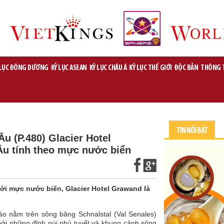
 LỤC ĐÔNG DƯƠNG
KỶ LỤC ASEAN
KỶ LỤC CHÂU Á
KỶ LỤC THẾ GIỚI
ĐỘC BẢN
THÔNG 
TIN NỔI BẬT
Âu (P.480) Glacier Hotel
Âu tính theo mực nước biển
với mực nước biển, Glacier Hotel Grawand là
o nằm trên sông băng Schnalstal (Val Senales)
ởi những đỉnh núi phủ tuyết và khung cảnh sông