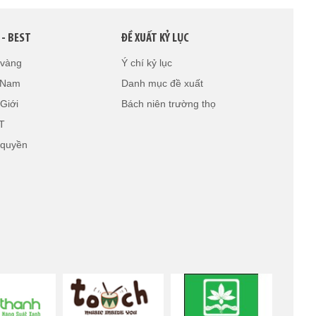
 - BEST
ĐỀ XUẤT KỶ LỤC
 vàng
Ý chí kỷ lục
t Nam
Danh mục đề xuất
Giới
Bách niên trường thọ
T
 quyền