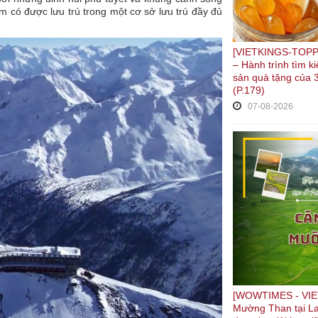
 có được lưu trú trong một cơ sở lưu trú đầy đủ
[VIETKINGS-TOPPL
– Hành trình tìm 
sản quà tặng của 3
(P.179)
07-08-2026
[WOWTIMES - VIE
Mường Than tại La