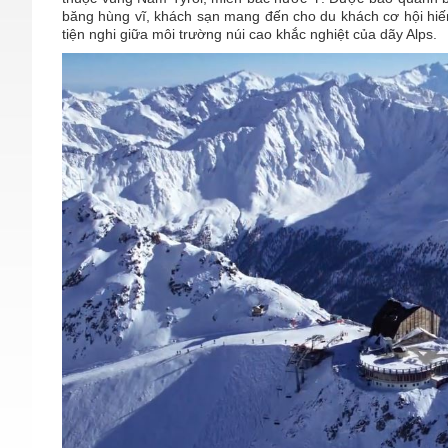
băng hùng vĩ, khách sạn mang đến cho du khách cơ hội hiếm
tiện nghi giữa môi trường núi cao khắc nghiệt của dãy Alps.