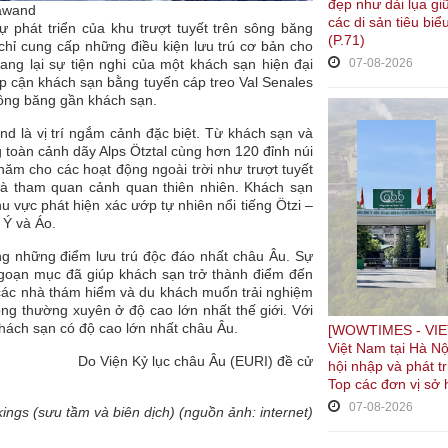
đẹp như dải lụa gi
rawand
các di sản tiêu biể
phát triển của khu trượt tuyết trên sông băng
(P.71)
 chỉ cung cấp những điều kiện lưu trú cơ bản cho
ng lại sự tiện nghi của một khách sạn hiện đại
07-08-2026
ếp cận khách sạn bằng tuyến cáp treo Val Senales
sông băng gần khách sạn.
nd là vị trí ngắm cảnh đặc biệt. Từ khách sạn và
 toàn cảnh dãy Alps Ötztal cùng hơn 120 đỉnh núi
năm cho các hoạt động ngoài trời như trượt tuyết
i và tham quan cảnh quan thiên nhiên. Khách sạn
 vực phát hiện xác ướp tự nhiên nổi tiếng Ötzi –
 Ý và Áo.
ng những điểm lưu trú độc đáo nhất châu Âu. Sự
ngoạn mục đã giúp khách sạn trở thành điểm đến
 các nhà thám hiểm và du khách muốn trải nghiệm
g thường xuyên ở độ cao lớn nhất thế giới. Với
hách sạn có độ cao lớn nhất châu Âu.
[WOWTIMES - VIET
Việt Nam tại Hà Nộ
​Do Viện Kỷ lục châu Âu (EURI) đề cử
hội nhập và phát t
Top các đơn vị sở 
07-08-2026
kings (sưu tầm và biên dịch) (nguồn ảnh: internet)