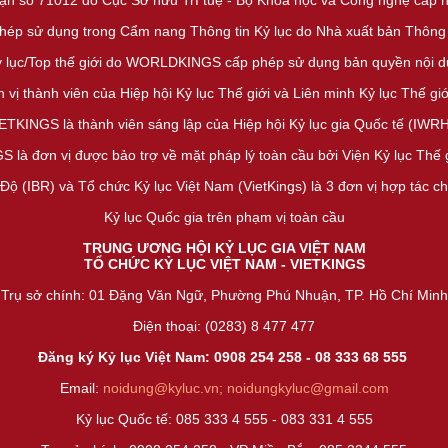
ận số 71012 do Cục Sở hữu Trí tuệ - Bộ Khoa học và Công nghệ cấp 
phép sử dụng trong Cẩm nang Thông tin Kỷ lục do Nhà xuất bản Thông
ỷ lục/Top thế giới do WORLDKINGS cấp phép sử dụng bản quyền nội du
 vị thành viên của Hiệp hội Kỷ lục Thế giới và Liên minh Kỷ lục Thế 
ETKINGS là thành viên sáng lập của Hiệp hội Kỷ lục gia Quốc tế (IWR
 là đơn vị được bảo trợ về mặt pháp lý toàn cầu bởi Viện Kỷ lục Thế 
Độ (IBR) và Tổ chức Kỷ lục Việt Nam (VietKings) là 3 đơn vị hợp tác c
Kỷ lục Quốc gia trên phạm vị toàn cầu
TRUNG ƯƠNG HỘI KỶ LỤC GIA VIỆT NAM
TỔ CHỨC KỶ LỤC VIỆT NAM - VIETKINGS
Trụ sở chính: 01 Đặng Văn Ngữ, Phường Phú Nhuận, TP. Hồ Chí Minh
Điện thoại: (0283) 8 477 477
Đăng ký Kỷ lục Việt Nam: 0908 254 258 -
08 333 68 55
5
Email:
noidung@kyluc.vn;
noidungkyluc@gmail.com
Kỷ lục Quốc tế: 085 333 4 555 - 083 331 4 555