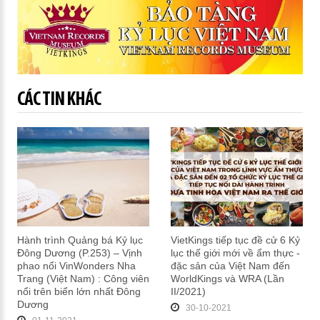
CÁC TIN KHÁC
Hành trình Quảng bá Kỷ lục
VietKings tiếp tục đề cử 6 Kỷ
Đông Dương (P.253) – Vịnh
lục thế giới mới về ẩm thực -
phao nổi VinWonders Nha
đặc sản của Việt Nam đến
Trang (Việt Nam) : Công viên
WorldKings và WRA (Lần
nổi trên biển lớn nhất Đông
II/2021)
Dương
30-10-2021