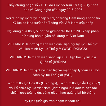
Giấy chứng nhận số 71012 do Cục Sở hữu Trí tuệ - Bộ Khoa
học và Công nghệ cấp ngày 29-3-2006
Nội dung kỷ lục được phép sử dụng trong Cẩm nang Thông tin
Kỷ lục do Nhà xuất bản Thông tấn Việt Nam cấp phép
Nội dung của Kỷ lục/Top thế giới do WORLDKINGS cấp phép
sử dụng bản quyền nội dung tại Việt Nam
VIETKINGS là đơn vị thành viên của Hiệp hội Kỷ lục Thế giới
và Liên minh Kỷ lục Thế giới (WORLDKINGS)
VIETKINGS là thành viên sáng lập của Hiệp hội Kỷ lục gia
Quốc tế (IWRHA)
VIETKINGS là đơn vị được bảo trợ về mặt pháp lý toàn cầu bởi
Viện Kỷ lục Thế giới (WRI)
Tổ chức Kỷ lục Hoa Kỳ (US Kings), Tổ chức Kỷ lục Ấn Độ (IBR)
và Tổ chức Kỷ lục Việt Nam (VietKings) là 3 đơn vị hợp tác
chiến lược toàn diện, cùng giúp nhau quảng bá hệ thống
Kỷ lục Quốc gia trên phạm vị toàn cầu