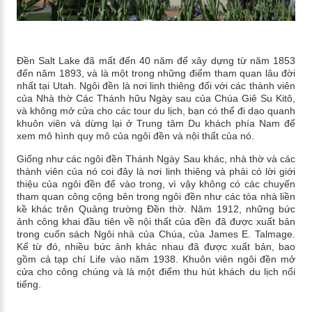
Đền Salt Lake đã mất đến 40 năm để xây dựng từ năm 1853
đến năm 1893, và là một trong những điểm tham quan lâu đời
nhất tại Utah. Ngôi đền là nơi linh thiêng đối với các thành viên
của Nhà thờ Các Thánh hữu Ngày sau của Chúa Giê Su Kitô,
và không mở cửa cho các tour du lịch, bạn có thể đi dạo quanh
khuôn viên và dừng lại ở Trung tâm Du khách phía Nam để
xem mô hình quy mô của ngôi đền và nội thất của nó.
Giống như các ngôi đền Thánh Ngày Sau khác, nhà thờ và các
thành viên của nó coi đây là nơi linh thiêng và phải có lời giới
thiệu của ngôi đền để vào trong, vì vậy không có các chuyến
tham quan công cộng bên trong ngôi đền như các tòa nhà liền
kề khác trên Quảng trường Đền thờ. Năm 1912, những bức
ảnh công khai đầu tiên về nội thất của đền đã được xuất bản
trong cuốn sách Ngôi nhà của Chúa, của James E. Talmage.
Kể từ đó, nhiều bức ảnh khác nhau đã được xuất bản, bao
gồm cả tạp chí Life vào năm 1938. Khuôn viên ngôi đền mở
cửa cho công chúng và là một điểm thu hút khách du lịch nổi
tiếng.