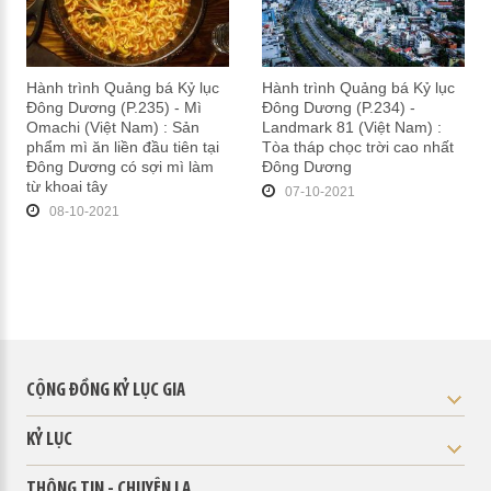
Hành trình Quảng bá Kỷ lục
Hành trình Quảng bá Kỷ lục
Đông Dương (P.235) - Mì
Đông Dương (P.234) -
Omachi (Việt Nam) : Sản
Landmark 81 (Việt Nam) :
phẩm mì ăn liền đầu tiên tại
Tòa tháp chọc trời cao nhất
Đông Dương có sợi mì làm
Đông Dương
từ khoai tây
07-10-2021
08-10-2021
CỘNG ĐỒNG KỶ LỤC GIA
KỶ LỤC
THÔNG TIN - CHUYỆN LẠ