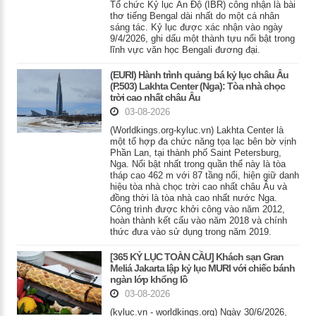
Tổ chức Kỷ lục Ấn Độ (IBR) công nhận là bài
thơ tiếng Bengal dài nhất do một cá nhân
sáng tác. Kỷ lục được xác nhận vào ngày
9/4/2026, ghi dấu một thành tựu nổi bật trong
lĩnh vực văn học Bengali đương đại.
(EURI) Hành trình quảng bá kỷ lục châu Âu
(P.503) Lakhta Center (Nga): Tòa nhà chọc
trời cao nhất châu Âu
03-08-2026
(Worldkings.org-kyluc.vn) Lakhta Center là
một tổ hợp đa chức năng tọa lạc bên bờ vịnh
Phần Lan, tại thành phố Saint Petersburg,
Nga. Nổi bật nhất trong quần thể này là tòa
tháp cao 462 m với 87 tầng nổi, hiện giữ danh
hiệu tòa nhà chọc trời cao nhất châu Âu và
đồng thời là tòa nhà cao nhất nước Nga.
Công trình được khởi công vào năm 2012,
hoàn thành kết cấu vào năm 2018 và chính
thức đưa vào sử dụng trong năm 2019.
[365 KỶ LỤC TOÀN CẦU] Khách sạn Gran
Meliá Jakarta lập kỷ lục MURI với chiếc bánh
ngàn lớp khổng lồ
03-08-2026
(kyluc.vn - worldkings.org) Ngày 30/6/2026,