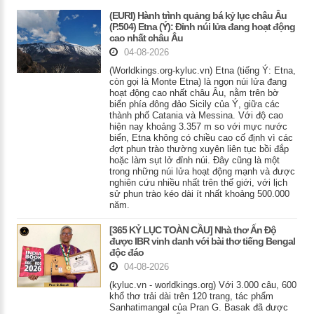
(EURI) Hành trình quảng bá kỷ lục châu Âu
(P.504) Etna (Ý): Đỉnh núi lửa đang hoạt động
cao nhất châu Âu
04-08-2026
(Worldkings.org-kyluc.vn) Etna (tiếng Ý: Etna,
còn gọi là Monte Etna) là ngọn núi lửa đang
hoạt động cao nhất châu Âu, nằm trên bờ
biển phía đông đảo Sicily của Ý, giữa các
thành phố Catania và Messina. Với độ cao
hiện nay khoảng 3.357 m so với mực nước
biển, Etna không có chiều cao cố định vì các
đợt phun trào thường xuyên liên tục bồi đắp
hoặc làm sụt lở đỉnh núi. Đây cũng là một
trong những núi lửa hoạt động mạnh và được
nghiên cứu nhiều nhất trên thế giới, với lịch
sử phun trào kéo dài ít nhất khoảng 500.000
năm.
[365 KỶ LỤC TOÀN CẦU] Nhà thơ Ấn Độ
được IBR vinh danh với bài thơ tiếng Bengal
độc đáo
04-08-2026
(kyluc.vn - worldkings.org) Với 3.000 câu, 600
khổ thơ trải dài trên 120 trang, tác phẩm
Sanhatimangal của Pran G. Basak đã được