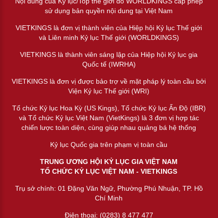
Nội dung của Kỷ lục/Top thế giới do WORLDKINGS cấp phép
sử dụng bản quyền nội dung tại Việt Nam
VIETKINGS là đơn vị thành viên của Hiệp hội Kỷ lục Thế giới
và Liên minh Kỷ lục Thế giới (WORLDKINGS)
VIETKINGS là thành viên sáng lập của Hiệp hội Kỷ lục gia
Quốc tế (IWRHA)
VIETKINGS là đơn vị được bảo trợ về mặt pháp lý toàn cầu bởi
Viện Kỷ lục Thế giới (WRI)
Tổ chức Kỷ lục Hoa Kỳ (US Kings), Tổ chức Kỷ lục Ấn Độ (IBR)
và Tổ chức Kỷ lục Việt Nam (VietKings) là 3 đơn vị hợp tác
chiến lược toàn diện, cùng giúp nhau quảng bá hệ thống
Kỷ lục Quốc gia trên phạm vị toàn cầu
TRUNG ƯƠNG HỘI KỶ LỤC GIA VIỆT NAM
TỔ CHỨC KỶ LỤC VIỆT NAM - VIETKINGS
Trụ sở chính: 01 Đặng Văn Ngữ, Phường Phú Nhuận, TP. Hồ
Chí Minh
Điện thoại: (0283) 8 477 477