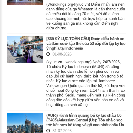
(Worldkings.org-kyluc.vn) Điểm nhấn làm nên
danh tiếng của ga Wheaton là cặp thang cuốn
có chiều dài khoảng 70 mét, với độ chênh
cao khoảng 35 mét, nối trực tiếp từ sảnh bán
vé xuống sân ga mà không cần điểm nghỉ
giữa chừng.
[365 KỶ LỤC TOÀN CẦU] Đoàn diễu hành xe
và đám cưới tập thể của 53 cặp đôi lập kỷ lục
ý nghĩa tại Indonesia
01-08-2026
(kyluc.vn - worldkings.org) Ngày 24/7/2026,
Tổ chức Kỷ lục Indonesia (MURI) đã công
nhận kỷ lục dành cho lễ hôn phối có nhiều
cặp đôi cử hành nghi thức kết hôn trong ô tô
nhất. Kỷ lục được xác lập tại Jamboree
Volkswagen Quốc gia lần thứ 53, kết hợp với
chuỗi hoạt động kỷ niệm 1.147 năm thành lập
thành phố Kediri, mang đến một sự kiện cộng
đồng độc đáo kết hợp giữa văn hóa xe cổ và
hoạt động an sinh xã hội.
(AURI) Hành trình quảng bá kỷ lục châu Úc
(P.465) Atlassian Central (Úc): Tòa nhà chọc
trời kết hợp bê tông và gỗ cao nhất châu Úc
31-07-2026