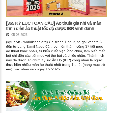
[365 KỶ LỤC TOÀN CẦU] Ảo thuật gia nhí và màn
trình diễn ảo thuật tốc độ được IBR vinh danh
05-08-2026
(kyluc.vn - worldkings.org) Chỉ trong 1 phút, bé gái Veneta A.
đến từ bang Tamil Nadu đã thực hiện thành công 37 tiết mục
ảo thuật khác nhau, từ biến xuất hiện lồng chim, làm biến mất
bút chì đến các tiết mục với thẻ bài và chiếc nhẫn. Thành tích
này đã được Tổ chức Kỷ lục Ấn Độ (IBR) công nhận là người
thực hiện nhiều màn ảo thuật nhất trong 1 phút (hạng mục trẻ
em), xác nhận vào ngày 1/7/2026.