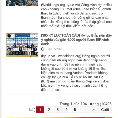
(Worldkings.org-kyluc.vn) Công trình đạt chiều
cao khoảng 180 mét (chiều cao kết cấu chính
thức là 182,6 mét) và có 39 tầng nổi, trở
thành tòa nhà chọc trời bằng gỗ lai cao nhất
châu Úc, đồng thời cũng là tòa tháp gỗ lai cao
nhất thế giới tại thời điểm cất nóc.
[365 KỶ LỤC TOÀN CẦU] Kỷ lục thắp nến đầy
ý nghĩa của gần 4.000 người được IBR vinh
danh
31-07-2026
(kyluc.vn - worldkings.org) Hàng nghìn người
cùng cầm những ngọn nến đang thắp sáng,
đứng vào vị trí để tạo nên hình ngôi sao
khổng lồ cao 30,5 m và khảng 16,8 m. Sự
kiện diễn ra tại bang Andhra Pradesh không
chỉ lập kỷ lục của Tổ chức Kỷ lục Ấn Độ
(IBR) mà còn gửi gắm thông điệp về sự đoàn
kết, niềm hy vọng và sức mạnh của những
điều tích cực.
Trang 1 của 1041 trang (10408
bài)
1
2
3
4
5
...
>
Cuối