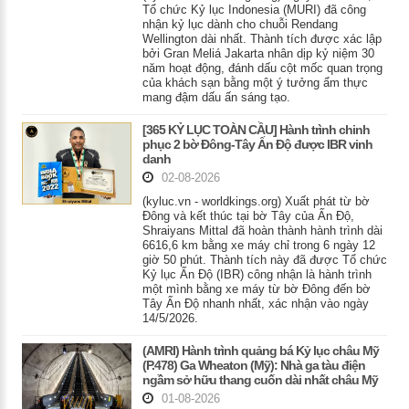
Tổ chức Kỷ lục Indonesia (MURI) đã công
nhận kỷ lục dành cho chuỗi Rendang
Wellington dài nhất. Thành tích được xác lập
bởi Gran Meliá Jakarta nhân dịp kỷ niệm 30
năm hoạt động, đánh dấu cột mốc quan trọng
của khách sạn bằng một ý tưởng ẩm thực
mang đậm dấu ấn sáng tạo.
[365 KỶ LỤC TOÀN CẦU] Hành trình chinh
phục 2 bờ Đông-Tây Ấn Độ được IBR vinh
danh
02-08-2026
(kyluc.vn - worldkings.org) Xuất phát từ bờ
Đông và kết thúc tại bờ Tây của Ấn Độ,
Shraiyans Mittal đã hoàn thành hành trình dài
6616,6 km bằng xe máy chỉ trong 6 ngày 12
giờ 50 phút. Thành tích này đã được Tổ chức
Kỷ lục Ấn Độ (IBR) công nhận là hành trình
một mình bằng xe máy từ bờ Đông đến bờ
Tây Ấn Độ nhanh nhất, xác nhận vào ngày
14/5/2026.
(AMRI) Hành trình quảng bá Kỷ lục châu Mỹ
(P.478) Ga Wheaton (Mỹ): Nhà ga tàu điện
ngầm sở hữu thang cuốn dài nhất châu Mỹ
01-08-2026