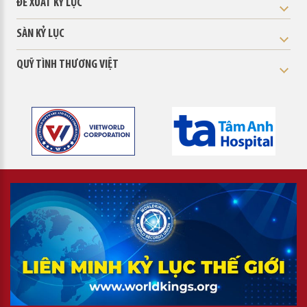
ĐỀ XUẤT KỶ LỤC
SÀN KỶ LỤC
QUỸ TÌNH THƯƠNG VIỆT