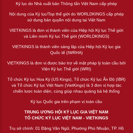
Kỷ lục do Nhà xuất bản Thông tấn Việt Nam cấp phép
Nội dung của Kỷ lục/Top thế giới do WORLDKINGS cấp phép
sử dụng bản quyền nội dung tại Việt Nam
VIETKINGS là đơn vị thành viên của Hiệp hội Kỷ lục Thế giới
và Liên minh Kỷ lục Thế giới (WORLDKINGS)
VIETKINGS là thành viên sáng lập của Hiệp hội Kỷ lục gia
Quốc tế (IWRHA)
VIETKINGS là đơn vị được bảo trợ về mặt pháp lý toàn cầu bởi
Viện Kỷ lục Thế giới (WRI)
Tổ chức Kỷ lục Hoa Kỳ (US Kings), Tổ chức Kỷ lục Ấn Độ (IBR)
và Tổ chức Kỷ lục Việt Nam (VietKings) là 3 đơn vị hợp tác
chiến lược toàn diện, cùng giúp nhau quảng bá hệ thống
Kỷ lục Quốc gia trên phạm vị toàn cầu
TRUNG ƯƠNG HỘI KỶ LỤC GIA VIỆT NAM
TỔ CHỨC KỶ LỤC VIỆT NAM - VIETKINGS
Trụ sở chính: 01 Đặng Văn Ngữ, Phường Phú Nhuận, TP. Hồ