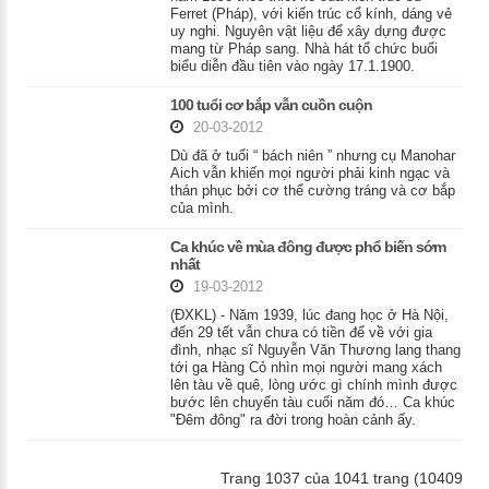
Ferret (Pháp), với kiến trúc cổ kính, dáng vẻ
uy nghi. Nguyên vật liệu để xây dựng được
mang từ Pháp sang. Nhà hát tổ chức buổi
biểu diễn đầu tiên vào ngày 17.1.1900.
100 tuổi cơ bắp vẫn cuồn cuộn
20-03-2012
Dù đã ở tuổi “ bách niên ” nhưng cụ Manohar
Aich vẫn khiến mọi người phải kinh ngạc và
thán phục bởi cơ thể cường tráng và cơ bắp
của mình.
Ca khúc về mùa đông được phổ biến sớm
nhất
19-03-2012
(ĐXKL) - Năm 1939, lúc đang học ở Hà Nội,
đến 29 tết vẫn chưa có tiền để về với gia
đình, nhạc sĩ Nguyễn Văn Thương lang thang
tới ga Hàng Cỏ nhìn mọi người mang xách
lên tàu về quê, lòng ước gì chính mình được
bước lên chuyến tàu cuối năm đó… Ca khúc
"Đêm đông" ra đời trong hoàn cảnh ấy.
Trang 1037 của 1041 trang (10409