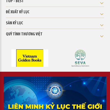
TOP - BEST
ĐỀ XUẤT KỶ LỤC
SÀN KỶ LỤC
QUỸ TÌNH THƯƠNG VIỆT