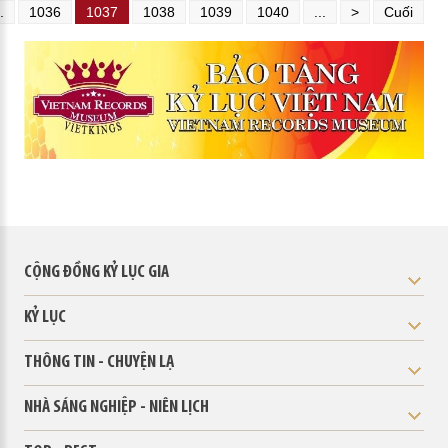
..
1036
1037
1038
1039
1040
...
>
Cuối
CỘNG ĐỒNG KỶ LỤC GIA
KỶ LỤC
THÔNG TIN - CHUYỆN LẠ
NHÀ SÁNG NGHIỆP - NIÊN LỊCH