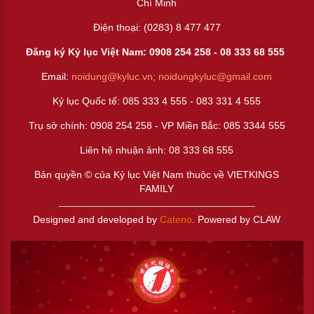
Chí Minh
Điện thoại: (0283) 8 477 477
Đăng ký Kỷ lục Việt Nam: 0908 254 258 -
08 333 68 55
5
Email:
noidung@kyluc.vn;
noidungkyluc@gmail.com
Kỷ lục Quốc tế: 085 333 4 555 - 083 331 4 555
Trụ sở chính: 0908 254 258 - VP Miền Bắc: 085 3344 555
Liên hệ nhuận ảnh:
08 333 68 555
Bản quyền © của Kỷ lục Việt Nam thuộc về VIETKINGS
FAMILY
Designed and developed by
Cateno
. Powered by CLAW