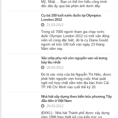
Mỹ, Nhật…. Bạn có thể tìm hiểu công trình
độc đáo ấy qua bài phản ánh dưới đây:
Cụ bà 100 tuổi rước đuốc tại Olympics
London 2012
21-03-2012
Trong số 7000 người tham gia chạy rước
đuốc Olympic London 2012 có một vận động
viên vô cùng đặc biệt, đó là cụ Diana Gould,
người sẽ tròn 100 tuổi vào ngày 23 tháng
Năm năm nay.
Xác ướp phụ nữ còn nguyên vẹn và trưng
bày lâu nhất
20-03-2012
Đó là xác ướp của bà Nguyễn Thị Hiệu, được
phát hiện nguyên vẹn trong cuộc khai quật
ngôi mộ hợp chất nằm trên địa bàn Xóm Cải
TP. Hồ Chí Minh vào cuối thế kỷ 20.
Nhà hát xây dựng theo kiến trúc phương Tây
đầu tiên ở Việt Nam
20-03-2012
(ĐXKL) - Nhà hát Thành phố được xây dựng
năm 1898 theo thiết kế của kiến trúc sư