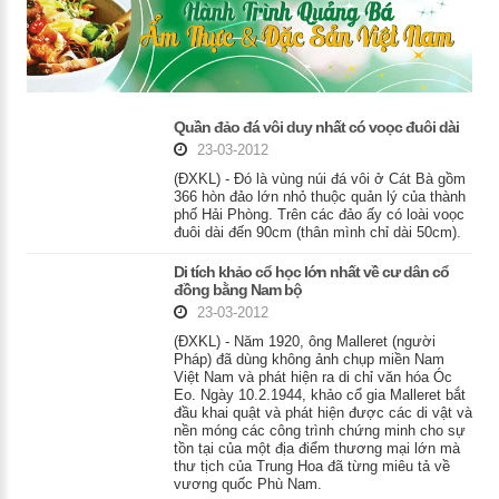
Quần đảo đá vôi duy nhất có voọc đuôi dài
23-03-2012
(ĐXKL) - Đó là vùng núi đá vôi ở Cát Bà gồm
366 hòn đảo lớn nhỏ thuộc quản lý của thành
phố Hải Phòng. Trên các đảo ấy có loài voọc
đuôi dài đến 90cm (thân mình chỉ dài 50cm).
Di tích khảo cổ học lớn nhất về cư dân cổ
đồng bằng Nam bộ
23-03-2012
(ĐXKL) - Năm 1920, ông Malleret (người
Pháp) đã dùng không ảnh chụp miền Nam
Việt Nam và phát hiện ra di chỉ văn hóa Óc
Eo. Ngày 10.2.1944, khảo cổ gia Malleret bắt
đầu khai quật và phát hiện được các di vật và
nền móng các công trình chứng minh cho sự
tồn tại của một địa điểm thương mại lớn mà
thư tịch của Trung Hoa đã từng miêu tả về
vương quốc Phù Nam.