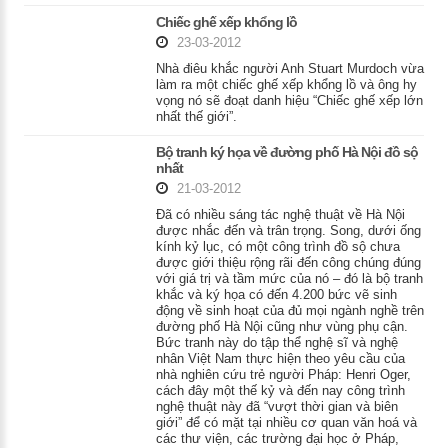
Chiếc ghế xếp khổng lồ
23-03-2012
Nhà điêu khắc người Anh Stuart Murdoch vừa
làm ra một chiếc ghế xếp khổng lồ và ông hy
vọng nó sẽ đoạt danh hiệu “Chiếc ghế xếp lớn
nhất thế giới”.
Bộ tranh ký họa về đường phố Hà Nội đồ sộ
nhất
21-03-2012
Đã có nhiều sáng tác nghệ thuật về Hà Nội
được nhắc đến và trân trọng. Song, dưới ống
kính kỷ lục, có một công trình đồ sộ chưa
được giới thiệu rộng rãi đến công chúng đúng
với giá trị và tầm mức của nó – đó là bộ tranh
khắc và ký họa có đến 4.200 bức vẽ sinh
động về sinh hoạt của đủ mọi ngành nghề trên
đường phố Hà Nội cũng như vùng phụ cận.
Bức tranh này do tập thể nghệ sĩ và nghệ
nhân Việt Nam thực hiện theo yêu cầu của
nhà nghiên cứu trẻ người Pháp: Henri Oger,
cách đây một thế kỷ và đến nay công trình
nghệ thuật này đã “vượt thời gian và biên
giới” để có mặt tại nhiều cơ quan văn hoá và
các thư viện, các trường đại học ở Pháp,