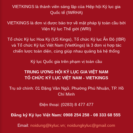
VIETKINGS là thành viên sáng lập của Hiệp hội Kỷ lục gia
Quốc tế (IWRHA)
VIETKINGS là đơn vị được bảo trợ về mặt pháp lý toàn cầu bởi
Viện Kỷ lục Thế giới (WRI)
Tổ chức Kỷ lục Hoa Kỳ (US Kings), Tổ chức Kỷ lục Ấn Độ (IBR)
và Tổ chức Kỷ lục Việt Nam (VietKings) là 3 đơn vị hợp tác
chiến lược toàn diện, cùng giúp nhau quảng bá hệ thống
Kỷ lục Quốc gia trên phạm vị toàn cầu
TRUNG ƯƠNG HỘI KỶ LỤC GIA VIỆT NAM
TỔ CHỨC KỶ LỤC VIỆT NAM - VIETKINGS
Trụ sở chính: 01 Đặng Văn Ngữ, Phường Phú Nhuận, TP. Hồ
Chí Minh
Điện thoại: (0283) 8 477 477
Đăng ký Kỷ lục Việt Nam: 0908 254 258 -
08 333 68 55
5
Email:
noidung@kyluc.vn;
noidungkyluc@gmail.com