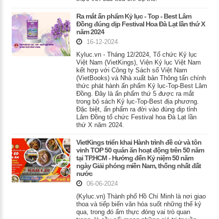
Ra mắt ấn phẩm Kỷ lục - Top - Best Lâm
Đồng đúng dịp Festival Hoa Đà Lạt lần thứ X
năm 2024
16-12-2024
Kyluc.vn - Tháng 12/2024, Tổ chức Kỷ lục
Việt Nam (VietKings), Viện Kỷ lục Việt Nam
kết hợp với Công ty Sách số Việt Nam
(VietBooks) và Nhà xuất bản Thông tấn chính
thức phát hành ấn phẩm Kỷ lục-Top-Best Lâm
Đồng. Đây là ấn phẩm thứ 5 được ra mắt
trong bộ sách Kỷ lục-Top-Best địa phương.
Đặc biệt, ấn phẩm ra đời vào đúng dip tỉnh
Lâm Đồng tổ chức Festival hoa Đà Lạt lần
thứ X năm 2024.
VietKings triển khai Hành trình đề cử và tôn
vinh TOP 50 quán ăn hoạt động trên 50 năm
tại TP.HCM - Hướng đến Kỷ niệm 50 năm
ngày Giải phóng miền Nam, thống nhất đất
nước
06-06-2024
(Kyluc.vn) Thành phố Hồ Chí Minh là nơi giao
thoa và tiếp biến văn hóa suốt những thế kỷ
qua, trong đó ẩm thực đóng vai trò quan