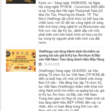
Kyluc.vn - Sáng ngày 10/08/2025, tại Ngày
hội công nghệ TP.HCM - Conviction 2025 diễn
ra tại Trung tâm Hội nghị Thiskyhall Sala (10
Mai Chí Thọ, Phường An Khánh, TP. Thủ
Đức) VietKings đã chính thức ký kết hợp tác
chiến lược với 02 đối tác công nghệ về sáng
kiến tích hợp công nghệ AI và Blockchain vào
lĩnh vực xác lập Kỷ lục, đánh dấu cột mốc
phát triển mới trên hành trình số hóa của Kỷ
lục trong kỷ nguyên phát triển mới của đất
nước.
VietKings mở rộng Hành trình tìm kiếm và
quảng bá các giá trị Kỷ lục Ẩm thực & Đặc
sản Việt Nam: Trao tặng danh hiệu Bếp Vàng
15-04-2025
(VietKings) Sáng ngày 15/4/2025, tại Văn
phòng Tổ chức Kỷ lục Việt Nam (TP.HCM) đã
diễn ra buổi họp với một số thành viên trong
Ban Cố vấn – Hội đồng Xác lập Tổ chức Kỷ
lục Việt Nam (VietKings) nhằm triển khai mở
rộng Hành trình tìm kiếm và quảng bá các giá
trị Kỷ lục Ẩm thực và Đặc sản Việt Nam.
Trong thời gian tới Ban tổ chức Hành trình sẽ
trao tặng danh hiệu BẾP VÀNG đến các cá
nhân, đơn vị hoạt động trong lĩnh vực ẩm
thực với các tiêu chí cụ thể.