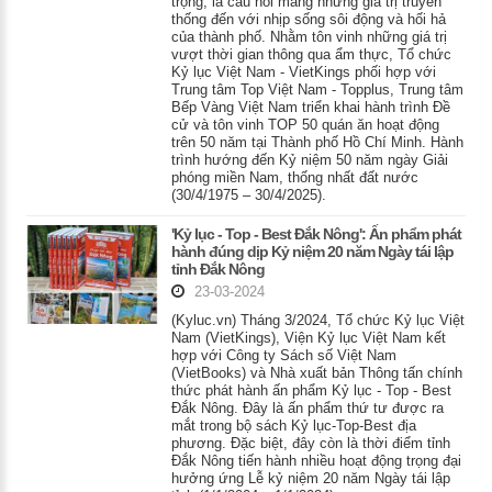
trọng, là cầu nối mang những giá trị truyền
thống đến với nhịp sống sôi động và hối hả
của thành phố. Nhằm tôn vinh những giá trị
vượt thời gian thông qua ẩm thực, Tổ chức
Kỷ lục Việt Nam - VietKings phối hợp với
Trung tâm Top Việt Nam - Topplus, Trung tâm
Bếp Vàng Việt Nam triển khai hành trình Đề
cử và tôn vinh TOP 50 quán ăn hoạt động
trên 50 năm tại Thành phố Hồ Chí Minh. Hành
trình hướng đến Kỷ niệm 50 năm ngày Giải
phóng miền Nam, thống nhất đất nước
(30/4/1975 – 30/4/2025).
'Kỷ lục - Top - Best Đắk Nông': Ấn phẩm phát
hành đúng dịp Kỷ niệm 20 năm Ngày tái lập
tỉnh Đắk Nông
23-03-2024
(Kyluc.vn) Tháng 3/2024, Tổ chức Kỷ lục Việt
Nam (VietKings), Viện Kỷ lục Việt Nam kết
hợp với Công ty Sách số Việt Nam
(VietBooks) và Nhà xuất bản Thông tấn chính
thức phát hành ấn phẩm Kỷ lục - Top - Best
Đắk Nông. Đây là ấn phẩm thứ tư được ra
mắt trong bộ sách Kỷ lục-Top-Best địa
phương. Đặc biệt, đây còn là thời điểm tỉnh
Đắk Nông tiến hành nhiều hoạt động trọng đại
hưởng ứng Lễ kỷ niệm 20 năm Ngày tái lập