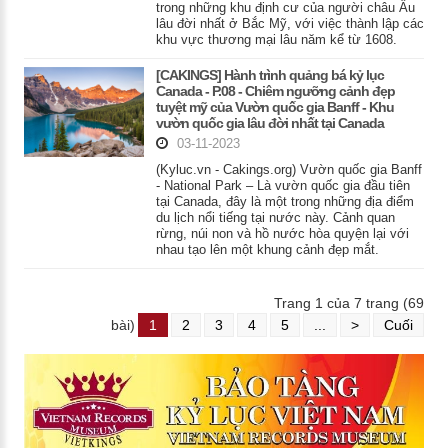
trong những khu định cư của người châu Âu
lâu đời nhất ở Bắc Mỹ, với việc thành lập các
khu vực thương mại lâu năm kể từ 1608.
[CAKINGS] Hành trình quảng bá kỷ lục
Canada - P.08 - Chiêm ngưỡng cảnh đẹp
tuyệt mỹ của Vườn quốc gia Banff - Khu
vườn quốc gia lâu đời nhất tại Canada
03-11-2023
(Kyluc.vn - Cakings.org) Vườn quốc gia Banff
- National Park – Là vườn quốc gia đầu tiên
tại Canada, đây là một trong những địa điểm
du lịch nổi tiếng tại nước này. Cảnh quan
rừng, núi non và hồ nước hòa quyện lại với
nhau tạo lên một khung cảnh đẹp mắt.
Trang 1 của 7 trang (69
bài)
1
2
3
4
5
...
>
Cuối