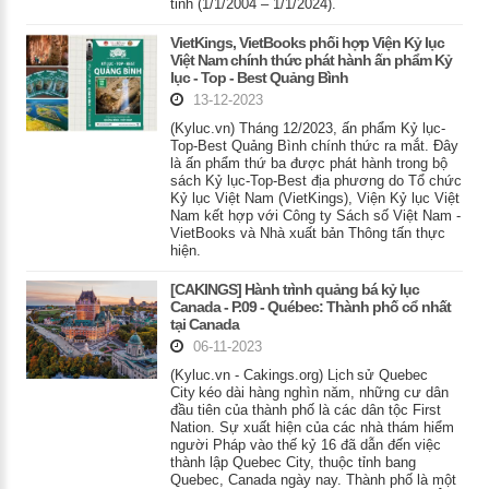
tỉnh (1/1/2004 – 1/1/2024).
VietKings, VietBooks phối hợp Viện Kỷ lục
Việt Nam chính thức phát hành ấn phẩm Kỷ
lục - Top - Best Quảng Bình
13-12-2023
(Kyluc.vn) Tháng 12/2023, ấn phẩm Kỷ lục-
Top-Best Quảng Bình chính thức ra mắt. Đây
là ấn phẩm thứ ba được phát hành trong bộ
sách Kỷ lục-Top-Best địa phương do Tổ chức
Kỷ lục Việt Nam (VietKings), Viện Kỷ lục Việt
Nam kết hợp với Công ty Sách số Việt Nam -
VietBooks và Nhà xuất bản Thông tấn thực
hiện.
[CAKINGS] Hành trình quảng bá kỷ lục
Canada - P.09 - Québec: Thành phố cổ nhất
tại Canada
06-11-2023
(Kyluc.vn - Cakings.org) Lịch sử Quebec
City kéo dài hàng nghìn năm, những cư dân
đầu tiên của thành phố là các dân tộc First
Nation. Sự xuất hiện của các nhà thám hiểm
người Pháp vào thế kỷ 16 đã dẫn đến việc
thành lập Quebec City, thuộc tỉnh bang
Quebec, Canada ngày nay. Thành phố là một