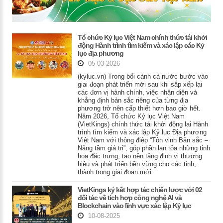
Tổ chức Kỷ lục Việt Nam chính thức tái khởi
động Hành trình tìm kiếm và xác lập các Kỷ
lục địa phương
05-03-2026
(kyluc.vn) Trong bối cảnh cả nước bước vào
giai đoạn phát triển mới sau khi sắp xếp lại
các đơn vị hành chính, việc nhận diện và
khẳng định bản sắc riêng của từng địa
phương trở nên cấp thiết hơn bao giờ hết.
Năm 2026, Tổ chức Kỷ lục Việt Nam
(VietKings) chính thức tái khởi động lại Hành
trình tìm kiếm và xác lập Kỷ lục Địa phương
Việt Nam với thông điệp “Tôn vinh Bản sắc –
Nâng tầm giá trị”, góp phần lan tỏa những tinh
hoa đặc trưng, tạo nền tảng định vị thương
hiệu và phát triển bền vững cho các tỉnh,
thành trong giai đoạn mới.
VietKings ký kết hợp tác chiến lược với 02
đối tác về tích hợp công nghệ AI và
Blockchain vào lĩnh vực xác lập Kỷ lục
10-08-2025