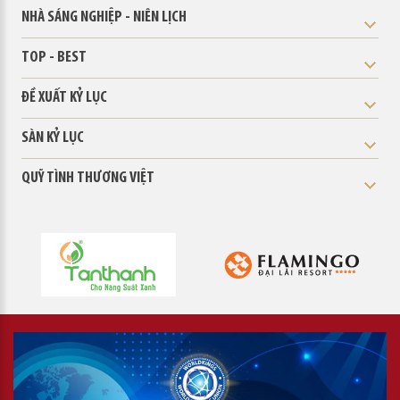
NHÀ SÁNG NGHIỆP - NIÊN LỊCH
TOP - BEST
ĐỀ XUẤT KỶ LỤC
SÀN KỶ LỤC
QUỸ TÌNH THƯƠNG VIỆT