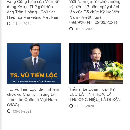
vàng Cống hiến của Viện Nội
Việt Nam gửi lời chúc mừng
dung Kỷ lục Thế giới đến
kỷ niệm 17 năm ngày thành
ông Trần Hoàng - Chủ tịch
lập của Tổ chức Kỷ lục Việt
Hiệp hội Marketing Việt Nam
Nam - VietKings (
09/09/2004 – 09/09/2021)
14-11-2021
10-09-2021
TS. Vũ Tiến Lộc, đảm nhiệm
Tiến sĩ Lê Doãn Hợp: KỶ
chức vụ Chủ tịch Trung tâm
LỤC LÀ TINH HOA, LÀ
Trọng tài Quốc tế Việt Nam
THƯƠNG HIỆU, LÀ DI SẢN
(VIAC)
25-01-2020
09-09-2021