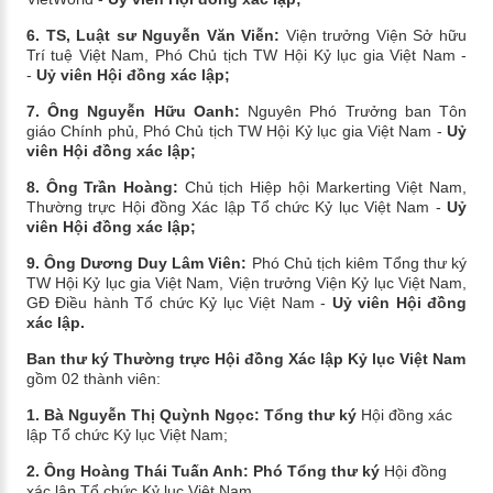
6. TS, Luật sư Nguyễn Văn Viễn:
Viện trưởng Viện Sở hữu
Trí tuệ Việt Nam, Phó Chủ tịch TW Hội Kỷ lục gia Việt Nam -
-
Uỷ viên
Hội đồng xác lập;
7. Ông Nguyễn Hữu Oanh:
Nguyên Phó Trưởng ban Tôn
giáo Chính phủ, Phó Chủ tịch TW Hội Kỷ lục gia Việt Nam -
Uỷ
viên
Hội đồng xác lập;
8. Ông Trần Hoàng:
Chủ tịch Hiệp hội Markerting Việt Nam,
Thường trực Hội đồng Xác lập Tổ chức Kỷ lục Việt Nam -
Uỷ
viên
Hội đồng xác lập;
9.
Ông Dương Duy Lâm Viên:
Phó Chủ tịch kiêm Tổng thư ký
TW Hội Kỷ lục gia Việt Nam, Viện trưởng Viện Kỷ lục Việt Nam,
GĐ Điều hành Tổ chức Kỷ lục Việt Nam
-
Uỷ viên
Hội đồng
xác lập.
​Ban thư ký Thường trực
Hội đồng Xác lập Kỷ lục Việt Nam
gồm 02 thành viên:
1. Bà Nguyễn Thị Quỳnh Ngọc: Tổng thư ký
Hội đồng xác
lập Tổ chức Kỷ lục Việt Nam;
2. Ông Hoàng Thái Tuấn Anh: Phó Tổng thư ký
Hội đồng
xác lập Tổ chức Kỷ lục Việt Nam.