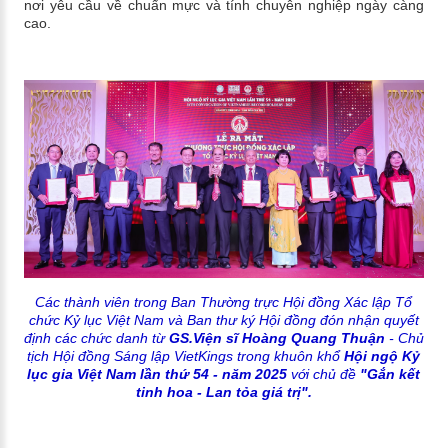
nơi yêu cầu về chuẩn mực và tính chuyên nghiệp ngày càng
cao.
Các thành viên trong Ban Thường trực Hội đồng Xác lập Tổ
chức Kỷ lục Việt Nam và Ban thư ký Hội đồng đón nhận quyết
định các chức danh từ
GS.Viện sĩ Hoàng Quang Thuận
- Chủ
tịch Hội đồng Sáng lập VietKings trong khuôn khổ
Hội ngộ Kỷ
lục gia Việt Nam lần thứ 54 - năm 2025
với chủ đề
"Gắn kết
tinh hoa - Lan tỏa giá trị".