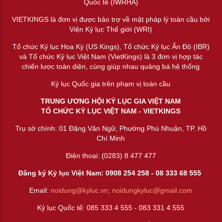
Quốc tế (IWRHA)
VIETKINGS là đơn vị được bảo trợ về mặt pháp lý toàn cầu bởi
Viện Kỷ lục Thế giới (WRI)
Tổ chức Kỷ lục Hoa Kỳ (US Kings), Tổ chức Kỷ lục Ấn Độ (IBR)
và Tổ chức Kỷ lục Việt Nam (VietKings) là 3 đơn vị hợp tác
chiến lược toàn diện, cùng giúp nhau quảng bá hệ thống
Kỷ lục Quốc gia trên phạm vị toàn cầu
TRUNG ƯƠNG HỘI KỶ LỤC GIA VIỆT NAM
TỔ CHỨC KỶ LỤC VIỆT NAM - VIETKINGS
Trụ sở chính: 01 Đặng Văn Ngữ, Phường Phú Nhuận, TP. Hồ
Chí Minh
Điện thoại: (0283) 8 477 477
Đăng ký Kỷ lục Việt Nam: 0908 254 258 -
08 333 68 55
5
Email:
noidung@kyluc.vn;
noidungkyluc@gmail.com
Kỷ lục Quốc tế: 085 333 4 555 - 083 331 4 555