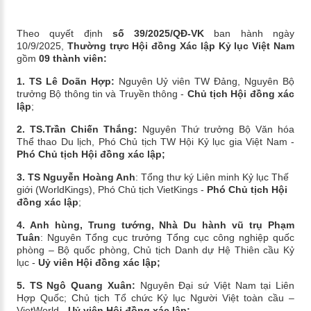
Theo quyết định
số 39/2025/QĐ-VK
ban hành ngày
10/9/2025,
Thường trực
Hội đồng Xác lập Kỷ lục Việt Nam
gồm
09 thành viên:
1. TS Lê Doãn Hợp:
Nguyên Uỷ viên TW Đảng, Nguyên Bộ
trưởng Bộ thông tin và Truyền thông -
Chủ tịch Hội đồng xác
lập
;
2. TS.Trần Chiến Thắng:
Nguyên Thứ trưởng Bộ Văn hóa
Thể thao Du lịch, Phó Chủ tịch TW Hội Kỷ lục gia Việt Nam -
Phó
Chủ tịch Hội đồng xác lập;
3. TS Nguyễn Hoàng Anh
: Tổng thư ký Liên minh Kỷ lục Thế
giới (WorldKings), Phó Chủ tịch VietKings
-
Phó
Chủ tịch Hội
đồng xác lập
;
4. Anh hùng, Trung tướng, Nhà Du hành vũ trụ Phạm
Tuân
: Nguyên Tổng cục trưởng Tổng cục công nghiệp quốc
phòng – Bộ quốc phòng, Chủ tịch Danh dự Hệ Thiên cầu Kỷ
lục -
Uỷ viên
Hội đồng xác lập;
5. TS Ngô Quang Xuân:
Nguyên Đại sứ Việt Nam tại Liên
Hợp Quốc; Chủ tịch Tổ chức Kỷ lục Người Việt toàn cầu –
VietWorld -
Uỷ viên
Hội đồng xác lập;