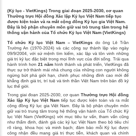
(Kỷ lục - VietKings) Trong giai đoạn 2025-2030, cơ quan
Thường trực Hội đồng Xác lập Kỷ lục Việt Nam tiếp tục
được kiện toàn và ra mắt cộng đồng Kỷ lục gia Việt Nam.
Đây là bộ phận chuyên môn giữ vai trò trung tâm trong hệ
thống vận hành của Tổ chức Kỷ lục Việt Nam (VietKings)
Tổ chức Kỷ lục Việt Nam – VietKings
do ông Lê Trần
Trường An (1970-2024) và các cộng sự thành lập vào ngày
09/9/2004, với sứ mệnh tìm kiếm, xác lập và tôn vinh những
giá trị kỷ lục đặc biệt trong mọi lĩnh vực của đời sống. Trải qua
hành trình hơn
21 năm
hình thành và phát triển, VietKings đã
thực sự trở thành mái nhà chung của những con người không
ngừng bứt phá giới hạn, chinh phục những đỉnh cao mới để
khẳng định giá trị, trí tuệ và tinh thần Việt Nam trên bản đồ kỷ
lục thế giới.
Trong giai đoạn 2025-2030, cơ quan
Thường trực
Hội đồng
Xác lập Kỷ lục Việt Nam
tiếp tục được kiện toàn và ra mắt
cộng đồng Kỷ lục gia Việt Nam. Đây là
bộ phận chuyên môn
giữ vai trò trung tâm trong hệ thống vận hành của Tổ chức Kỷ
lục Việt Nam (VietKings) với mục tiêu tư vấn, tham vấn cũng
như thẩm định, đánh giá các kỷ lục Việt Nam theo bộ tiêu chí
rõ ràng, khoa học và minh bạch; đảm bảo mỗi Kỷ lục được
công nhận đều mang giá trị thực tiễn, khách quan và chính