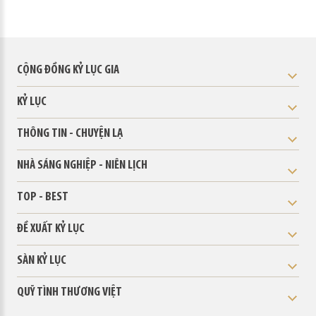
CỘNG ĐỒNG KỶ LỤC GIA
KỶ LỤC
THÔNG TIN - CHUYỆN LẠ
NHÀ SÁNG NGHIỆP - NIÊN LỊCH
TOP - BEST
ĐỀ XUẤT KỶ LỤC
SÀN KỶ LỤC
QUỸ TÌNH THƯƠNG VIỆT