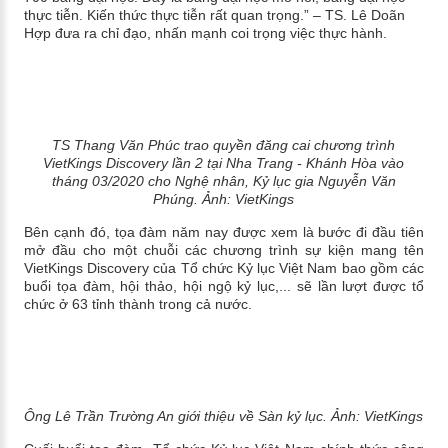
thực tiễn. Kiến thức thực tiễn rất quan trọng.” – TS. Lê Doãn
Hợp đưa ra chỉ đạo, nhấn mạnh coi trọng việc thực hành.
TS Thang Văn Phúc trao quyền đăng cai chương trình
VietKings Discovery lần 2 tại Nha Trang - Khánh Hòa vào
tháng 03/2020 cho Nghệ nhân, Kỷ lục gia Nguyễn Văn
Phúng.
Ảnh: VietKings
Bên cạnh đó, tọa đàm năm nay được xem là bước đi đầu tiên
mở đầu cho một chuỗi các chương trình sự kiện mang tên
VietKings Discovery của Tổ chức Kỷ lục Việt Nam bao gồm các
buổi tọa đàm, hội thảo, hội ngộ kỷ lục,... sẽ lần lượt được tổ
chức ở 63 tỉnh thành trong cả nước.
Ông Lê Trần Trường An giới thiệu về Sàn kỷ lục.
Ảnh: VietKings