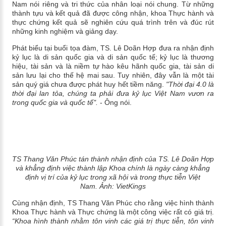
Nam nói riêng và tri thức của nhân loại nói chung. Từ những
thành tựu và kết quả đã được công nhận, khoa Thực hành và
thực chứng kết quả sẽ nghiên cứu quá trình trên và đúc rút
những kinh nghiệm và giảng dạy.
Phát biểu tại buổi tọa đàm, TS. Lê Doãn Hợp đưa ra nhận định
kỷ lục là di sản quốc gia và di sản quốc tế; kỷ lục là thương
hiệu, tài sản và là niềm tự hào kêu hãnh quốc gia, tài sản di
sản lưu lại cho thế hệ mai sau. Tuy nhiên, đây vẫn là một tài
sản quý giá chưa được phát huy hết tiềm năng.
"Thời đại 4.0 là
thời đại lan tỏa, chúng ta phải đưa kỷ lục Việt Nam vươn ra
trong quốc gia và quốc tế".
- Ông nói.
TS Thang Văn Phúc tán thành nhận định của TS. Lê Doãn Hợp
và khẳng định việc thành lập Khoa chính là ngày càng khẳng
định vị trí của kỷ lục trong xã hội và trong thực tiễn Việt
Nam.
Ảnh: VietKings
Cùng nhận định, TS Thang Văn Phúc cho rằng việc hình thành
Khoa Thực hành và Thực chứng là một công việc rất có giá trị.
“Khoa hình thành nhằm tôn vinh các giá trị thực tiễn, tôn vinh