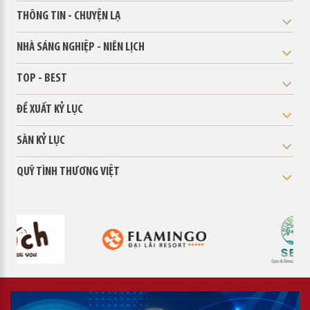
THÔNG TIN - CHUYỆN LẠ
NHÀ SÁNG NGHIỆP - NIÊN LỊCH
TOP - BEST
ĐỀ XUẤT KỶ LỤC
SÀN KỶ LỤC
QUỸ TÌNH THƯƠNG VIỆT