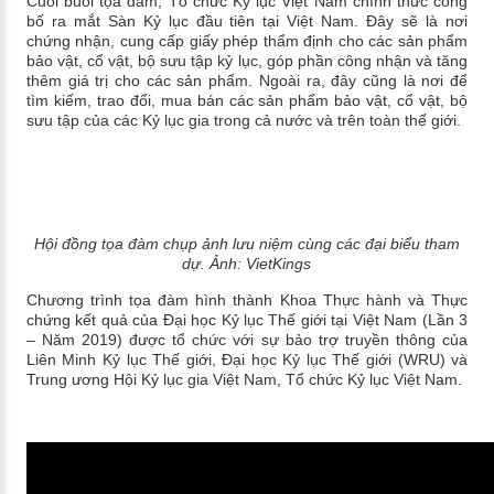
Cuối buổi tọa đàm, Tổ chức Kỷ lục Việt Nam chính thức công
bố ra mắt Sàn Kỷ lục đầu tiên tại Việt Nam. Đây sẽ là nơi
chứng nhận, cung cấp giấy phép thẩm định cho các sản phẩm
bảo vật, cổ vật, bộ sưu tập kỷ lục, góp phần công nhận và tăng
thêm giá trị cho các sản phẩm. Ngoài ra, đây cũng là nơi để
tìm kiếm, trao đổi, mua bán các sản phẩm bảo vật, cổ vật, bộ
sưu tập của các Kỷ lục gia trong cả nước và trên toàn thế giới.
Hội đồng tọa đàm chụp ảnh lưu niệm cùng các đại biểu tham
dự.
Ảnh: VietKings
Chương trình tọa đàm hình thành Khoa Thực hành và Thực
chứng kết quả của Đại học Kỷ lục Thế giới tại Việt Nam (Lần 3
– Năm 2019) được tổ chức với sự bảo trợ truyền thông của
Liên Minh Kỷ lục Thế giới,
Đại học Kỷ lục Thế giới (WRU) và
Trung ương Hội Kỷ lục gia Việt Nam, Tổ chức Kỷ lục Việt Nam.