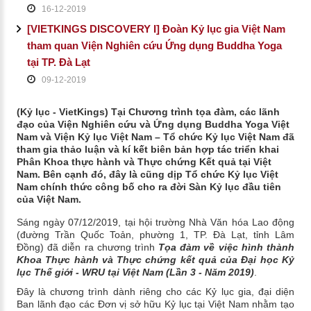
16-12-2019
[VIETKINGS DISCOVERY I] Đoàn Kỷ lục gia Việt Nam
tham quan Viện Nghiên cứu Ứng dụng Buddha Yoga
tại TP. Đà Lạt
09-12-2019
(Kỷ lục - VietKings) Tại Chương trình tọa đàm, các lãnh
đạo của Viện Nghiên cứu và Ứng dụng Buddha Yoga Việt
Nam và Viện Kỷ lục Việt Nam – Tổ chức Kỷ lục Việt Nam đã
tham gia thảo luận và kí kết biên bản hợp tác triển khai
Phân Khoa thực hành và Thực chứng Kết quả tại Việt
Nam. Bên cạnh đó, đây là cũng dịp Tổ chức Kỷ lục Việt
Nam chính thức công bố cho ra đời Sàn Kỷ lục đầu tiên
của Việt Nam.
Sáng ngày 07/12/2019, tại hội trường Nhà Văn hóa Lao động
(đường Trần Quốc Toản, phường 1, TP. Đà Lạt, tỉnh Lâm
Đồng) đã diễn ra chương trình
Tọa đàm về việc hình thành
Khoa Thực hành và Thực chứng kết quả của Đại học Kỷ
lục Thế giới - WRU tại Việt Nam (Lần 3 - Năm 2019)
.
Đây là chương trình
dành riêng cho các
Kỷ lục gia, đại diện
Ban lãnh đạo các Đơn vị sở hữu Kỷ lục tại Việt Nam nhằm tạo