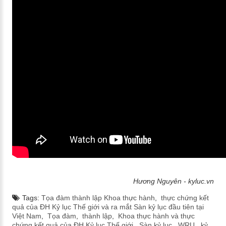
Hương Nguyên - kyluc.vn
Tags:
Tọa đàm thành lập Khoa thực hành
,
thực chứng kết
quả của ĐH Kỷ lục Thế giới và ra mắt Sàn kỷ lục đầu tiên tại
Việt Nam
,
Tọa đàm
,
thành lập
,
Khoa thực hành và thực
chứng kết quả của ĐH Kỷ lục Thế giới
,
Sàn kỷ lục
,
WRU
,
kỷ