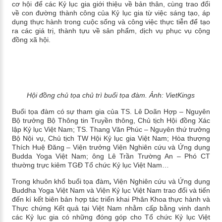
cơ hội để các Kỷ lục gia giới thiệu về bản thân, cùng trao đổi
về con đường thành công của Kỷ lục gia từ việc sáng tạo, áp
dụng thực hành trong cuộc sống và công việc thực tiễn để tạo
ra các giá trị, thành tựu về sản phẩm, dịch vụ phục vụ cộng
đồng xã hội.
Hội đồng chủ tọa chủ trì buổi tọa đàm. Ảnh: VietKings
Buổi tọa đàm có sự tham gia của TS. Lê Doãn Hợp – Nguyên
Bộ trưởng Bộ Thông tin Truyền thông, Chủ tịch Hội đồng Xác
lập Kỷ lục Việt Nam; TS. Thang Văn Phúc – Nguyên thứ trưởng
Bộ Nội vụ, Chủ tịch TW Hội Kỷ lục gia Việt Nam; Hòa thượng
Thích Huệ Đăng – Viện trưởng Viện Nghiên cứu và Ứng dụng
Budda Yoga Việt Nam; ông Lê Trần Trường An – Phó CT
thường trực kiêm TGĐ Tổ chức Kỷ lục Việt Nam…
Trong khuôn khổ buổi tọa đàm
,
Viện Nghiên cứu và Ứng dụng
Buddha Yoga Việt Nam và Viện Kỷ lục Việt Nam trao đổi và tiến
đến kí kết biên bản hợp tác triển khai Phân Khoa thực hành và
Thực chứng Kết quả tại Việt Nam nhằm cấp bằng vinh danh
các
Kỷ lục gia
có những đóng góp cho Tổ chức Kỷ lục Việt