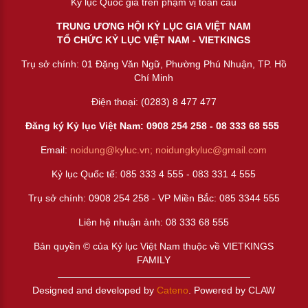
Kỷ lục Quốc gia trên phạm vị toàn cầu
TRUNG ƯƠNG HỘI KỶ LỤC GIA VIỆT NAM
TỔ CHỨC KỶ LỤC VIỆT NAM - VIETKINGS
Trụ sở chính: 01 Đặng Văn Ngữ, Phường Phú Nhuận, TP. Hồ
Chí Minh
Điện thoại: (0283) 8 477 477
Đăng ký Kỷ lục Việt Nam: 0908 254 258 -
08 333 68 55
5
Email:
noidung@kyluc.vn;
noidungkyluc@gmail.com
Kỷ lục Quốc tế: 085 333 4 555 - 083 331 4 555
Trụ sở chính: 0908 254 258 - VP Miền Bắc: 085 3344 555
Liên hệ nhuận ảnh:
08 333 68 555
Bản quyền © của Kỷ lục Việt Nam thuộc về VIETKINGS
FAMILY
Designed and developed by
Cateno
. Powered by CLAW