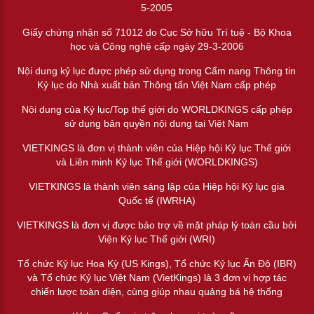
5-2005
Giấy chứng nhận số 71012 do Cục Sở hữu Trí tuệ - Bộ Khoa
học và Công nghệ cấp ngày 29-3-2006
Nội dung kỷ lục được phép sử dụng trong Cẩm nang Thông tin
Kỷ lục do Nhà xuất bản Thông tấn Việt Nam cấp phép
Nội dung của Kỷ lục/Top thế giới do WORLDKINGS cấp phép
sử dụng bản quyền nội dung tại Việt Nam
VIETKINGS là đơn vị thành viên của Hiệp hội Kỷ lục Thế giới
và Liên minh Kỷ lục Thế giới (WORLDKINGS)
VIETKINGS là thành viên sáng lập của Hiệp hội Kỷ lục gia
Quốc tế (IWRHA)
VIETKINGS là đơn vị được bảo trợ về mặt pháp lý toàn cầu bởi
Viện Kỷ lục Thế giới (WRI)
Tổ chức Kỷ lục Hoa Kỳ (US Kings), Tổ chức Kỷ lục Ấn Độ (IBR)
và Tổ chức Kỷ lục Việt Nam (VietKings) là 3 đơn vị hợp tác
chiến lược toàn diện, cùng giúp nhau quảng bá hệ thống