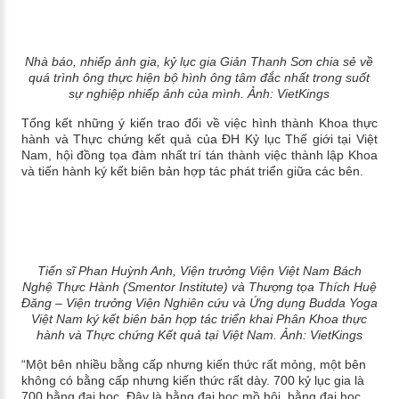
Nhà báo, nhiếp ảnh gia, kỷ lục gia Giản Thanh Sơn chia sẻ về
quá trình ông thực hiện bộ hình ông tâm đắc nhất trong suốt
sự nghiệp nhiếp ảnh của mình.
Ảnh: VietKings
Tổng kết những ý kiến trao đổi về việc hình thành Khoa thực
hành và Thực chứng kết quả của ĐH Kỷ lục Thế giới tại Việt
Nam, hội đồng tọa đàm nhất trí tán thành việc thành lập Khoa
và tiến hành ký kết biên bản hợp tác phát triển giữa các bên.
Tiến sĩ Phan Huỳnh Anh, Viện trưởng Viện Việt Nam Bách
Nghệ Thực Hành (Smentor Institute) và Thượng tọa
Thích Huệ
Đăng – Viện trưởng Viện Nghiên cứ
u và Ứng dụng Budda Yoga
Việt Nam
ký kết biên bản
hợp tác triển khai Phân Khoa thực
hành và Thực chứng Kết quả tại Việt Nam.
Ảnh: VietKings
“Một bên nhiều bằng cấp nhưng kiến thức rất mỏng, một bên
không có bằng cấp nhưng kiến thức rất dày. 700 k
ỷ lục gia
là
700 bằng đại học. Đây là bằng đại học mồ hôi, bằng đại học