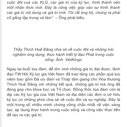
cuộc đời cuả các KLG, các giá trị của kỷ lục, hình thành nên
một nhận thức mới. Đây là công việc góp vào sự hình thành
các giá trị nội dung và giá trị mới. Tôi rất ủng hộ, chúng ta phải
cố gắng tập trung và làm”.
– Ông phát biểu.
Thầy Thích Huệ Đăng chia sẻ về cuộc đời và những trải
nghiệm ứng dụng, thực hành triết lý đạo Phật trong cuộc
sống.
Ảnh: VietKings
Ngay tại buổi tọa đàm, đ
ể tôn vinh những giá trị đạt được, lãnh
đạo TW Hội Kỷ lục gia Việt Nam đã trao tặng các phần quà lưu
niệm bao gồm Đá ưu đàm và Tháp tăm giang cho Hòa thượng
Thích Huệ Đăng với những kết quả, những giá trị mà ông đã
đóng góp cho khoa học và Tổ chức. Đồng thời, tọa đàm còn là
dịp các
Kỷ lục gia
của Việt Nam và đại diện các đơn vị sở hữu
kỷ lục có những phút chia sẻ về cuộc đời và sự nghiệp. Đây là
một trong số nhiều minh chứng vững chắc nhất về việc sáng
tạo, áp dụng thực hành trong cuộc sống và công việc thực tiễn
để tạo ra các giá trị.