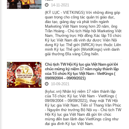
14-11-2021
(KỶ LỤC - VIETKINGS) Với những đóng góp
quan trọng cho công tác quản trị giáo dục,
đào tạo, giảng dạy và phát triển ngành
Marketing Việt Nam trong hơn 20 năm, ông
Trần Hoàng - Chủ tịch Hiệp hội Marketing Việt
Nam, Thường trực Hội đồng Xác lập Tổ chức
Kỷ lục Việt Nam đã vinh dự được Viện Nội
dung Kỷ lục Thế giới (WRCA) trực thuộc Liên
minh Kỷ lục Thế giới (WorldKings) vinh danh
giải thưởng Đĩa vàng Cống hiến.
Chủ tịch TW Hội Kỷ lục gia Việt Nam gửi lời
chúc mừng kỷ niệm 17 năm ngày thành lập
của Tổ chức Kỷ lục Việt Nam - VietKings (
09/09/2004 – 09/09/2021)
10-09-2021
(kyluc.vn) Nhân kỷ niệm 17 năm thành lập
của Tổ chức Kỷ lục Việt Nam - VietKings (
09/09/2004 – 09/09/2021), thay mặt TW Hội
Kỷ lục gia Việt Nam, Tiến sĩ Thang Văn Phúc
- Nguyên thứ trưởng Bộ Nội vụ - Chủ tịch TW
Hội Kỷ lục gia Việt Nam đã gửi lời chúc
mừng đến ban lãnh đạo VietKings cũng như
đại gia đình Kỷ lục Việt Nam.