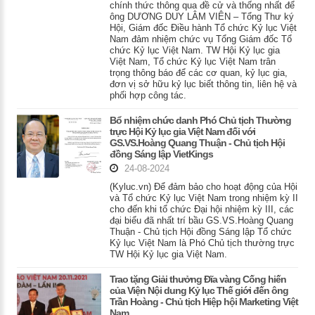
chính thức thông qua đề cử và thống nhất để
ông DƯƠNG DUY LÂM VIÊN – Tổng Thư ký
Hội, Giám đốc Điều hành Tổ chức Kỷ lục Việt
Nam đảm nhiệm chức vụ Tổng Giám đốc Tổ
chức Kỷ lục Việt Nam. TW Hội Kỷ lục gia
Việt Nam, Tổ chức Kỷ lục Việt Nam trân
trọng thông báo để các cơ quan, kỷ lục gia,
đơn vị sở hữu kỷ lục biết thông tin, liên hệ và
phối hợp công tác.
Bổ nhiệm chức danh Phó Chủ tịch Thường
trực Hội Kỷ lục gia Việt Nam đối với
GS.VS.Hoàng Quang Thuận - Chủ tịch Hội
đồng Sáng lập VietKings
24-08-2024
(Kyluc.vn) Để đảm bảo cho hoạt động của Hội
và Tổ chức Kỷ lục Việt Nam trong nhiệm kỳ II
cho đến khi tổ chức Đại hội nhiệm kỳ III, các
đại biểu đã nhất trí bầu GS.VS.Hoàng Quang
Thuận - Chủ tịch Hội đồng Sáng lập Tổ chức
Kỷ lục Việt Nam là Phó Chủ tịch thường trực
TW Hội Kỷ lục gia Việt Nam.
Trao tặng Giải thưởng Đĩa vàng Cống hiến
của Viện Nội dung Kỷ lục Thế giới đến ông
Trần Hoàng - Chủ tịch Hiệp hội Marketing Việt
Nam