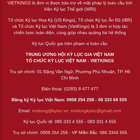
VIETKINGS là đơn vị được bảo trợ về mặt pháp lý toàn cầu bởi
Viện Kỷ lục Thế giới (WRI)
Tổ chức Kỷ lục Hoa Kỳ (US Kings), Tổ chức Kỷ lục Ấn Độ (IBR)
và Tổ chức Kỷ lục Việt Nam (VietKings) là 3 đơn vị hợp tác
chiến lược toàn diện, cùng giúp nhau quảng bá hệ thống
Kỷ lục Quốc gia trên phạm vị toàn cầu
TRUNG ƯƠNG HỘI KỶ LỤC GIA VIỆT NAM
TỔ CHỨC KỶ LỤC VIỆT NAM - VIETKINGS
Trụ sở chính: 01 Đặng Văn Ngữ, Phường Phú Nhuận, TP. Hồ
Chí Minh
Điện thoại: (0283) 8 477 477
Đăng ký Kỷ lục Việt Nam: 0908 254 258 -
08 333 68 55
5
Email:
noidung@kyluc.vn;
noidungkyluc@gmail.com
Kỷ lục Quốc tế: 085 333 4 555 - 083 331 4 555
Trụ sở chính: 0908 254 258 - VP Miền Bắc: 085 3344 555