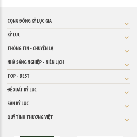
CỘNG ĐỒNG KỶ LỤC GIA
KỶ LỤC
THÔNG TIN - CHUYỆN LẠ
NHÀ SÁNG NGHIỆP - NIÊN LỊCH
TOP - BEST
ĐỀ XUẤT KỶ LỤC
SÀN KỶ LỤC
QUỸ TÌNH THƯƠNG VIỆT