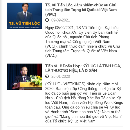
TS. Vũ Tiến Lộc, đảm nhiệm chức vụ Chủ
tịch Trung tâm Trọng tài Quốc tế Việt Nam
(VIAC)
09-09-2021
Ngày 08/09/2021, TS Vũ Tiến Lộc, Đại biểu
Quốc hội Khoá XV, Ủy viên Ủy ban Kinh tế
của Quốc hội, nguyên Chủ tịch Phòng
Thương mại và Công nghiệp Việt Nam
(VCCI), chính thức đảm nhiệm chức vụ Chủ
tịch Trung tâm Trọng tài Quốc tế Việt Nam
(VIAC).
Tiến sĩ Lê Doãn Hợp: KỶ LỤC LÀ TINH HOA,
LÀ THƯƠNG HIỆU, LÀ DI SẢN
25-01-2020
(KỶ LỤC - VIETKINGS) Nhân dịp Năm mới
2020, Ban biên tập Cổng thông tin điện tử Kỷ
lục đã có buổi gặp gỡ với Tiến sĩ Lê Doãn
Hợp - Chủ tịch Hội đồng Xác lập Tổ chức Kỷ
lục Việt Nam, thành viên Hội đồng WorldKings
toàn cầu. Ông đã có nhiều chia sẻ về Kỷ lục
và Hành trình "Đem tinh hoa Việt Nam ra thế
giới" và "Mang tinh hoa thế giới về Việt Nam"
của Tổ chức Kỷ lục Việt Nam.