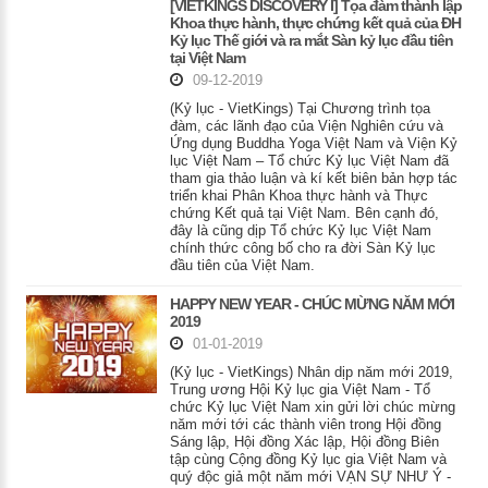
[VIETKINGS DISCOVERY I] Tọa đàm thành lập
Khoa thực hành, thực chứng kết quả của ĐH
Kỷ lục Thế giới và ra mắt Sàn kỷ lục đầu tiên
tại Việt Nam
09-12-2019
(Kỷ lục - VietKings) Tại Chương trình tọa
đàm, các lãnh đạo của Viện Nghiên cứu và
Ứng dụng Buddha Yoga Việt Nam và Viện Kỷ
lục Việt Nam – Tổ chức Kỷ lục Việt Nam đã
tham gia thảo luận và kí kết biên bản hợp tác
triển khai Phân Khoa thực hành và Thực
chứng Kết quả tại Việt Nam. Bên cạnh đó,
đây là cũng dịp Tổ chức Kỷ lục Việt Nam
chính thức công bố cho ra đời Sàn Kỷ lục
đầu tiên của Việt Nam.
HAPPY NEW YEAR - CHÚC MỪNG NĂM MỚI
2019
01-01-2019
(Kỷ lục - VietKings) Nhân dịp năm mới 2019,
Trung ương Hội Kỷ lục gia Việt Nam - Tổ
chức Kỷ lục Việt Nam xin gửi lời chúc mừng
năm mới tới các thành viên trong Hội đồng
Sáng lập, Hội đồng Xác lập, Hội đồng Biên
tập cùng Cộng đồng Kỷ lục gia Việt Nam và
quý độc giả một năm mới VẠN SỰ NHƯ Ý -