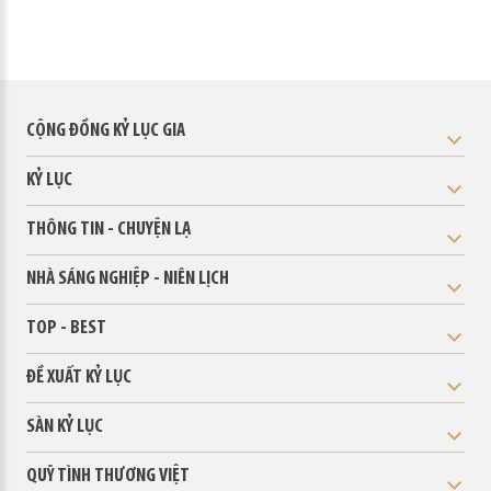
CỘNG ĐỒNG KỶ LỤC GIA
KỶ LỤC
THÔNG TIN - CHUYỆN LẠ
NHÀ SÁNG NGHIỆP - NIÊN LỊCH
TOP - BEST
ĐỀ XUẤT KỶ LỤC
SÀN KỶ LỤC
QUỸ TÌNH THƯƠNG VIỆT