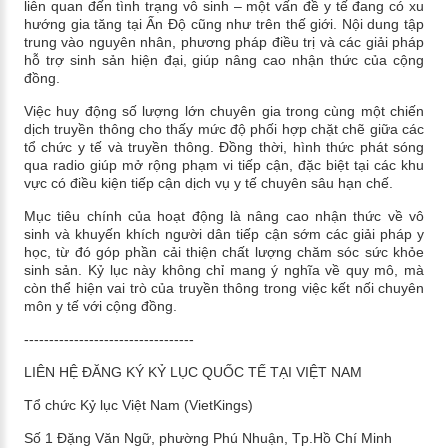
liên quan đến tình trạng vô sinh – một vấn đề y tế đang có xu
hướng gia tăng tại Ấn Độ cũng như trên thế giới. Nội dung tập
trung vào nguyên nhân, phương pháp điều trị và các giải pháp
hỗ trợ sinh sản hiện đại, giúp nâng cao nhận thức của cộng
đồng.
Việc huy động số lượng lớn chuyên gia trong cùng một chiến
dịch truyền thông cho thấy mức độ phối hợp chặt chẽ giữa các
tổ chức y tế và truyền thông. Đồng thời, hình thức phát sóng
qua radio giúp mở rộng phạm vi tiếp cận, đặc biệt tại các khu
vực có điều kiện tiếp cận dịch vụ y tế chuyên sâu hạn chế.
Mục tiêu chính của hoạt động là nâng cao nhận thức về vô
sinh và khuyến khích người dân tiếp cận sớm các giải pháp y
học, từ đó góp phần cải thiện chất lượng chăm sóc sức khỏe
sinh sản. Kỷ lục này không chỉ mang ý nghĩa về quy mô, mà
còn thể hiện vai trò của truyền thông trong việc kết nối chuyên
môn y tế với cộng đồng.
----------------------------------
LIÊN HỆ ĐĂNG KÝ KỶ LỤC QUỐC TẾ TẠI VIỆT NAM
Tổ chức Kỷ lục Việt Nam (VietKings)
Số 1 Đặng Văn Ngữ, phường Phú Nhuận, Tp.Hồ Chí Minh