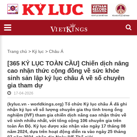
Trang chủ
>
Kỷ lục
>
Châu Á
[365 KỶ LỤC TOÀN CẦU] Chiến dịch nâng
cao nhận thức cộng đồng về sức khỏe
sinh sản lập kỷ lục châu Á về số chuyên
gia tham dự
17-04-2026
(kyluc.vn - worldkings.org) Tổ chức Kỷ lục châu Á đã ghi
nhận kỷ lục về số lượng chuyên gia thụ tinh trong ống
nghiệm (IVF) tham gia chiến dịch nâng cao nhận thức về
vô sinh nhiều nhất, với tổng cộng 106 chuyên gia trên
toàn Ấn Độ. Kỷ lục được xác nhận vào ngày 17 tháng 08
năm 2024, dựa trên hoạt động diễn ra vào ngày 25 tháng