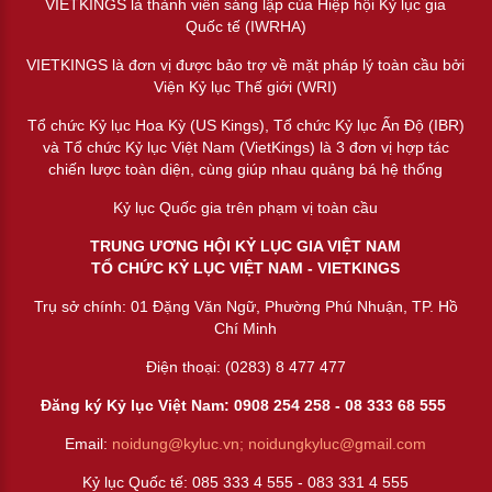
VIETKINGS là thành viên sáng lập của Hiệp hội Kỷ lục gia
Quốc tế (IWRHA)
VIETKINGS là đơn vị được bảo trợ về mặt pháp lý toàn cầu bởi
Viện Kỷ lục Thế giới (WRI)
Tổ chức Kỷ lục Hoa Kỳ (US Kings), Tổ chức Kỷ lục Ấn Độ (IBR)
và Tổ chức Kỷ lục Việt Nam (VietKings) là 3 đơn vị hợp tác
chiến lược toàn diện, cùng giúp nhau quảng bá hệ thống
Kỷ lục Quốc gia trên phạm vị toàn cầu
TRUNG ƯƠNG HỘI KỶ LỤC GIA VIỆT NAM
TỔ CHỨC KỶ LỤC VIỆT NAM - VIETKINGS
Trụ sở chính: 01 Đặng Văn Ngữ, Phường Phú Nhuận, TP. Hồ
Chí Minh
Điện thoại: (0283) 8 477 477
Đăng ký Kỷ lục Việt Nam: 0908 254 258 -
08 333 68 55
5
Email:
noidung@kyluc.vn;
noidungkyluc@gmail.com
Kỷ lục Quốc tế: 085 333 4 555 - 083 331 4 555