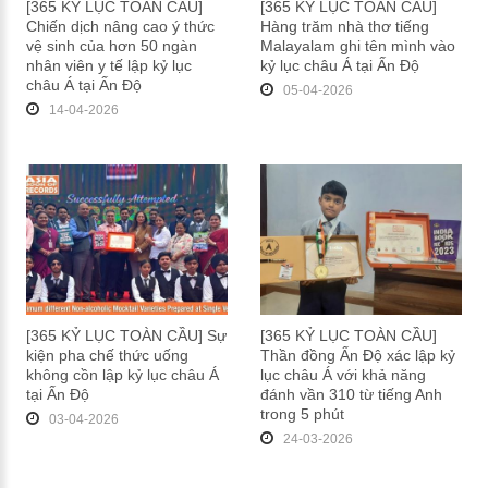
[365 KỶ LỤC TOÀN CẦU]
[365 KỶ LỤC TOÀN CẦU]
Chiến dịch nâng cao ý thức
Hàng trăm nhà thơ tiếng
vệ sinh của hơn 50 ngàn
Malayalam ghi tên mình vào
nhân viên y tế lập kỷ lục
kỷ lục châu Á tại Ấn Độ
châu Á tại Ấn Độ
05-04-2026
14-04-2026
[365 KỶ LỤC TOÀN CẦU] Sự
[365 KỶ LỤC TOÀN CẦU]
kiện pha chế thức uống
Thần đồng Ấn Độ xác lập kỷ
không cồn lập kỷ lục châu Á
lục châu Á với khả năng
tại Ấn Độ
đánh vần 310 từ tiếng Anh
trong 5 phút
03-04-2026
24-03-2026