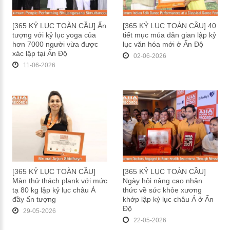
[365 KỶ LỤC TOÀN CẦU] Ấn
[365 KỶ LỤC TOÀN CẦU] 40
tượng với kỷ lục yoga của
tiết mục múa dân gian lập kỷ
hơn 7000 người vừa được
lục văn hóa mới ở Ấn Độ
xác lập tại Ấn Độ
02-06-2026
11-06-2026
[365 KỶ LỤC TOÀN CẦU]
[365 KỶ LỤC TOÀN CẦU]
Màn thử thách plank với mức
Ngày hội nâng cao nhận
tạ 80 kg lập kỷ lục châu Á
thức về sức khỏe xương
đầy ấn tượng
khớp lập kỷ lục châu Á ở Ấn
Độ
29-05-2026
22-05-2026