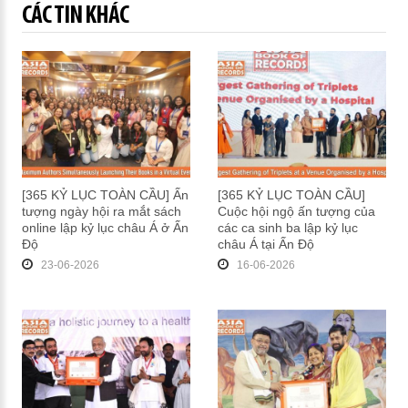
CÁC TIN KHÁC
[365 KỶ LỤC TOÀN CẦU] Ấn
[365 KỶ LỤC TOÀN CẦU]
tượng ngày hội ra mắt sách
Cuộc hội ngộ ấn tượng của
online lập kỷ lục châu Á ở Ấn
các ca sinh ba lập kỷ lục
Độ
châu Á tại Ấn Độ
23-06-2026
16-06-2026