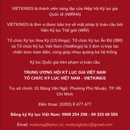
VIETKINGS là thành viên sáng lập của Hiệp hội Kỷ lục gia
Quốc tế (IWRHA)
VIETKINGS là đơn vị được bảo trợ về mặt pháp lý toàn cầu bởi
Viện Kỷ lục Thế giới (WRI)
Tổ chức Kỷ lục Hoa Kỳ (US Kings), Tổ chức Kỷ lục Ấn Độ (IBR)
và Tổ chức Kỷ lục Việt Nam (VietKings) là 3 đơn vị hợp tác
chiến lược toàn diện, cùng giúp nhau quảng bá hệ thống
Kỷ lục Quốc gia trên phạm vị toàn cầu
TRUNG ƯƠNG HỘI KỶ LỤC GIA VIỆT NAM
TỔ CHỨC KỶ LỤC VIỆT NAM - VIETKINGS
Trụ sở chính: 01 Đặng Văn Ngữ, Phường Phú Nhuận, TP. Hồ
Chí Minh
Điện thoại: (0283) 8 477 477
Đăng ký Kỷ lục Việt Nam: 0908 254 258 -
08 333 68 55
5
Email:
noidung@kyluc.vn;
noidungkyluc@gmail.com