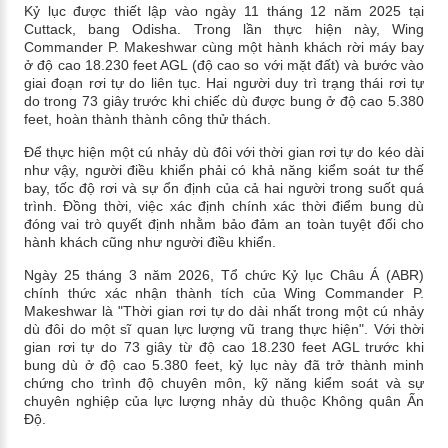
Kỷ lục được thiết lập vào ngày 11 tháng 12 năm 2025 tại
Cuttack, bang Odisha. Trong lần thực hiện này, Wing
Commander P. Makeshwar cùng một hành khách rời máy bay
ở độ cao 18.230 feet AGL (độ cao so với mặt đất) và bước vào
giai đoạn rơi tự do liên tục. Hai người duy trì trạng thái rơi tự
do trong 73 giây trước khi chiếc dù được bung ở độ cao 5.380
feet, hoàn thành thành công thử thách.
Để thực hiện một cú nhảy dù đôi với thời gian rơi tự do kéo dài
như vậy, người điều khiển phải có khả năng kiểm soát tư thế
bay, tốc độ rơi và sự ổn định của cả hai người trong suốt quá
trình. Đồng thời, việc xác định chính xác thời điểm bung dù
đóng vai trò quyết định nhằm bảo đảm an toàn tuyệt đối cho
hành khách cũng như người điều khiển.
Ngày 25 tháng 3 năm 2026, Tổ chức Kỷ lục Châu Á (ABR)
chính thức xác nhận thành tích của Wing Commander P.
Makeshwar là "Thời gian rơi tự do dài nhất trong một cú nhảy
dù đôi do một sĩ quan lực lượng vũ trang thực hiện". Với thời
gian rơi tự do 73 giây từ độ cao 18.230 feet AGL trước khi
bung dù ở độ cao 5.380 feet, kỷ lục này đã trở thành minh
chứng cho trình độ chuyên môn, kỹ năng kiểm soát và sự
chuyên nghiệp của lực lượng nhảy dù thuộc Không quân Ấn
Độ.