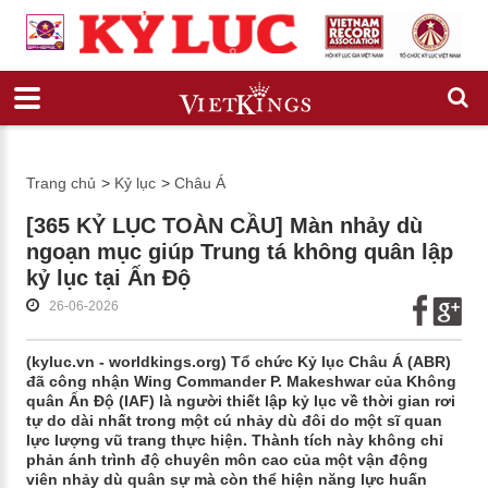
Trang chủ
>
Kỷ lục
>
Châu Á
[365 KỶ LỤC TOÀN CẦU] Màn nhảy dù
ngoạn mục giúp Trung tá không quân lập
kỷ lục tại Ấn Độ
26-06-2026
(kyluc.vn - worldkings.org) Tổ chức Kỷ lục Châu Á (ABR)
đã công nhận Wing Commander P. Makeshwar của Không
quân Ấn Độ (IAF) là người thiết lập kỷ lục về thời gian rơi
tự do dài nhất trong một cú nhảy dù đôi do một sĩ quan
lực lượng vũ trang thực hiện. Thành tích này không chỉ
phản ánh trình độ chuyên môn cao của một vận động
viên nhảy dù quân sự mà còn thể hiện năng lực huấn