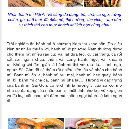
Nhân bánh mì Hội An vô cùng đa dạng: bò, chả, cá ngừ, trứng
chiên, gà, phô mai, đà điểu né, thịt nướng, xúc xích,... tạo nên
sự thích thú cho thực khách khi kết hợp cùng nhau
Trải nghiệm ăn bánh mì ở phương Nam thì khác hẳn. Do điều
kiện tự nhiên thuận lợi, bánh mì ở phương Nam thường được
cho thêm rất nhiều rau củ: Vài lát dưa leo, củ cải trắng, cà rốt
cắt sợi ngâm chua, thêm vài cọng hành, ngò, vài khoanh
ớt. Không chỉ đơn giản là bánh mì thịt với rau dưa hành ngò,
người Sài Gòn đã có thêm rất nhiều biến tấu về nhân cho bánh
mì: Bánh mì ốp la, bánh mì xíu mại, bánh mì heo quay, bánh
mì bì, bánh mì chả cá, bánh mì phá lấu… Hương vị đặc trưng
của bánh mì Sài Gòn, có lẽ chính là hương vị của sự cởi mở
như sự đa dạng của nhân bánh, nhiệt tình như lớp vỏ xốp giòn
và đủ loại xốt chan ướt đẫm mà không ngại bánh sẽ kém ngon
đi.