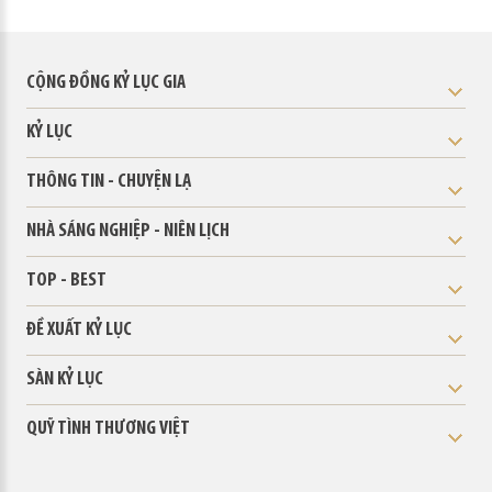
CỘNG ĐỒNG KỶ LỤC GIA
KỶ LỤC
THÔNG TIN - CHUYỆN LẠ
NHÀ SÁNG NGHIỆP - NIÊN LỊCH
TOP - BEST
ĐỀ XUẤT KỶ LỤC
SÀN KỶ LỤC
QUỸ TÌNH THƯƠNG VIỆT