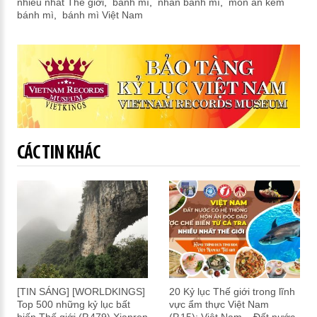
nhiều nhất Thế giới
,
bánh mì
,
nhân bánh mì
,
món ăn kèm
bánh mì
,
bánh mì Việt Nam
CÁC TIN KHÁC
[TIN SÁNG] [WORLDKINGS]
20 Kỷ lục Thế giới trong lĩnh
Top 500 những kỷ lục bất
vực ẩm thực Việt Nam