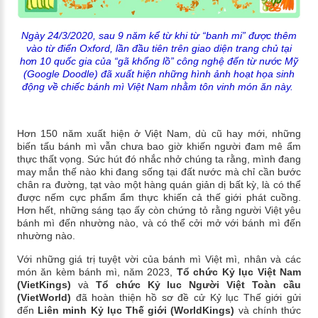
Ngày 24/3/2020, sau 9 năm kể từ khi từ “banh mi” được thêm
vào từ điển Oxford, lần đầu tiên trên giao diện trang chủ tại
hơn 10 quốc gia của “gã khổng lồ” công nghệ đến từ nước Mỹ
(Google Doodle) đã xuất hiện những hình ảnh hoạt họa sinh
động về chiếc bánh mì Việt Nam nhằm tôn vinh món ăn này.
Hơn 150 năm xuất hiện ở Việt Nam, dù cũ hay mới, những
biến tấu bánh mì vẫn chưa bao giờ khiến người đam mê ẩm
thực thất vọng. Sức hút đó nhắc nhở chúng ta rằng, mình đang
may mắn thế nào khi đang sống tại đất nước mà chỉ cần bước
chân ra đường, tạt vào một hàng quán giản dị bất kỳ, là có thể
được nếm cực phẩm ẩm thực khiến cả thế giới phát cuồng.
Hơn hết, những sáng tạo ấy còn chứng tỏ rằng người Việt yêu
bánh mì đến nhường nào, và có thể cởi mở với bánh mì đến
nhường nào.
Với những giá trị tuyệt vời của bánh mì Việt mì, nhân và các
món ăn kèm bánh mì, năm 2023,
Tổ chức Kỷ lục Việt Nam
(VietKings)
và
Tổ chức Kỷ luc Người Việt Toàn cầu
(VietWorld)
đã hoàn thiện hồ sơ đề cử Kỷ lục Thế giới gửi
đến
Liên minh Kỷ lục Thế giới (WorldKings)
và chính thức