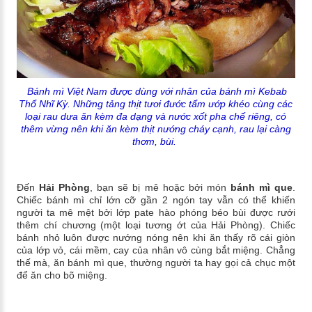
Bánh mì Việt Nam được dùng với nhân của bánh mì Kebab
Thổ Nhĩ Kỳ. Những tảng thịt tươi đước tẩm ướp khéo cùng các
loại rau dưa ăn kèm đa dạng và nước xốt pha chế riêng, có
thêm vừng nên khi ăn kèm thịt nướng cháy cạnh, rau lại càng
thơm, bùi.
Đến
Hải Phòng
, bạn sẽ bị mê hoặc bởi món
bánh mì que
.
Chiếc bánh mì chỉ lớn cỡ gần 2 ngón tay vẫn có thể khiến
người ta mê mệt bởi lớp pate hào phóng béo bùi được rưới
thêm chí chương (một loại tương ớt của Hải Phòng). Chiếc
bánh nhỏ luôn được nướng nóng nên khi ăn thấy rõ cái giòn
của lớp vỏ, cái mềm, cay của nhân vô cùng bắt miệng. Chẳng
thế mà, ăn bánh mì que, thường người ta hay gọi cả chục một
để ăn cho bõ miệng.