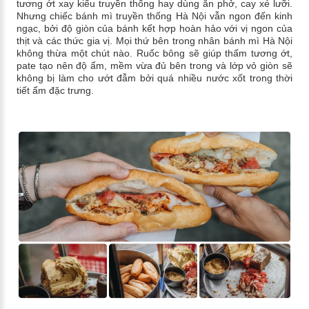
tương ớt xay kiểu truyền thống hay dùng ăn phở, cay xé lưỡi.
Nhưng chiếc bánh mì truyền thống Hà Nội vẫn ngon đến kinh
ngạc, bởi độ giòn của bánh kết hợp hoàn hảo với vị ngon của
thịt và các thức gia vị. Mọi thứ bên trong nhân bánh mì Hà Nội
không thừa một chút nào. Ruốc bông sẽ giúp thấm tương ớt,
pate tạo nên độ ẩm, mềm vừa đủ bên trong và lớp vỏ giòn sẽ
không bị làm cho ướt đẫm bởi quá nhiều nước xốt trong thời
tiết ẩm đặc trưng.