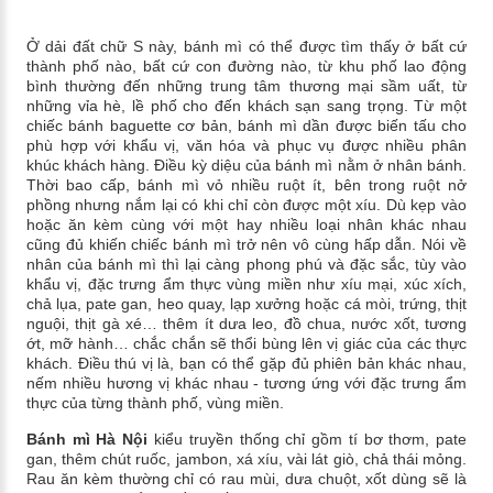
Ở dải đất chữ S này, bánh mì có thể được tìm thấy ở bất cứ
thành phố nào, bất cứ con đường nào, từ khu phố lao động
bình thường đến những trung tâm thương mại sầm uất, từ
những vỉa hè, lề phố cho đến khách sạn sang trọng.
Từ một
chiếc bánh baguette cơ bản, bánh mì dần được biến tấu cho
phù hợp với khẩu vị, văn hóa và phục vụ được nhiều phân
khúc khách hàng. Điều kỳ diệu của bánh mì nằm ở nhân bánh.
Thời bao cấp, bánh mì vỏ nhiều ruột ít, bên trong ruột nở
phồng nhưng nắm lại có khi chỉ còn được một xíu. Dù kẹp vào
hoặc ăn kèm cùng với một hay nhiều loại nhân khác nhau
cũng đủ khiến chiếc bánh mì trở nên vô cùng hấp dẫn. Nói về
nhân của bánh mì thì lại càng phong phú và đặc sắc, tùy vào
khẩu vị, đặc trưng ẩm thực vùng miền như xíu mại, xúc xích,
chả lụa, pate gan, heo quay, lạp xưởng hoặc cá mòi, trứng, thịt
nguội, thịt gà xé… thêm ít dưa leo, đồ chua, nước xốt, tương
ớt, mỡ hành… chắc chắn sẽ thổi bùng lên vị giác của các thực
khách. Điều thú vị là, bạn có thể gặp đủ phiên bản khác nhau,
nếm nhiều hương vị khác nhau - tương ứng với đặc trưng ẩm
thực của từng thành phố, vùng miền.
Bánh mì Hà Nội
kiểu truyền thống chỉ gồm tí bơ thơm, pate
gan, thêm chút ruốc, jambon, xá xíu, vài lát giò, chả thái mỏng.
Rau ăn kèm thường chỉ có rau mùi, dưa chuột, xốt dùng sẽ là