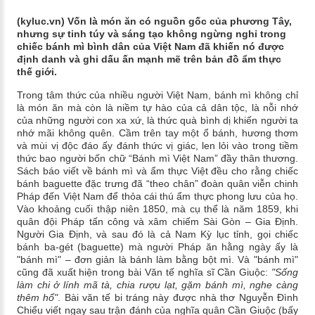
(kyluc.vn) Vốn là món ăn có nguồn gốc của phương Tây,
nhưng sự tinh túy và sáng tạo không ngừng nghỉ trong
chiếc bánh mì bình dân của Việt Nam đã khiến nó được
định danh và ghi dấu ấn mạnh mẽ trên bản đồ ẩm thực
thế giới.
Trong tâm thức của nhiều người Việt Nam, bánh mì không chỉ
là món ăn mà còn là niềm tự hào của cả dân tộc, là nỗi nhớ
của những người con xa xứ, là thức quà bình dị khiến người ta
nhớ mãi không quên. Cầm trên tay một ổ bánh, hương thơm
và mùi vị độc đáo ấy đánh thức vị giác, len lỏi vào trong tiềm
thức bao người bốn chữ “Bánh mì Việt Nam” đầy thân thương.
Sách báo viết về bánh mì và ẩm thực Việt đều cho rằng chiếc
bánh baguette đặc trưng đã “theo chân” đoàn quân viễn chinh
Pháp đến Việt Nam để thỏa cái thú ẩm thực phong lưu của họ.
Vào khoảng cuối thập niên 1850, mà cụ thể là năm 1859, khi
quân đội Pháp tấn công và xâm chiếm Sài Gòn – Gia Định.
Người Gia Định, và sau đó là cả Nam Kỳ lục tỉnh, gọi chiếc
bánh ba-gét (baguette) mà người Pháp ăn hằng ngày ấy là
"bánh mì" – đơn giản là bánh làm bằng bột mì. Và "bánh mì"
cũng đã xuất hiện trong bài Văn tế nghĩa sĩ Cần Giuộc:
"Sống
làm chi ở lính mã tà, chia rượu lạt, gặm bánh mì, nghe càng
thêm hổ"
. Bài văn tế bi tráng này được nhà thơ Nguyễn Đình
Chiểu viết ngay sau trận đánh của nghĩa quân Cần Giuộc (bấy