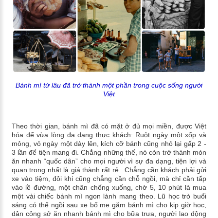
Bánh mì từ lâu đã trở thành một phần trong cuộc sống người
Việt
Theo thời gian, bánh mì đã có mặt ở đủ mọi miền, được Việt
hóa để vừa lòng đa dạng thực khách: Ruột ngày một xốp và
mỏng, vỏ ngày một dày lên, kích cỡ bánh cũng nhỏ lại gấp 2 -
3 lần để tiện mang đi. Chẳng những thế, nó còn trở thành món
ăn nhanh “quốc dân” cho mọi người vì sự đa dạng, tiện lợi và
quan trọng nhất là giá thành rất rẻ.
Chẳng cần khách phải gửi
xe vào tiệm, đôi khi cũng chẳng cần chỗ ngồi, mà chỉ cần tấp
vào lề đường, một chân chống xuống, chờ 5, 10 phút là mua
một vài chiếc bánh mì ngon lành mang theo. Lũ học trò buổi
sáng có thể ngồi sau xe bố mẹ gặm bánh mì cho kịp giờ học,
dân công sở ăn nhanh bánh mì cho bữa trưa, người lao động