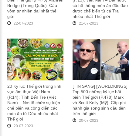
biến Thế giới (P.479) Xianren
(P.15): Việt Nam – Đất nước
Bridge (Trung Quốc): Cầu
có hệ thống món ăn độc đáo
vòm tự nhiên dài nhất thế
được chế biến từ cá Tra
giới
nhiều nhất Thế giới
22-07-2023
21-07-2023
20 Kỷ lục Thế giới trong lĩnh
[TIN SÁNG] [WORLDKINGS]
vực ẩm thực Việt Nam
Top 500 những kỷ lục bất
(P.14): Tỉnh Bến Tre (Việt
biến Thế giới (P.478) Mark
Nam) – Nơi tổ chức sự kiện
và Scott Kelly (Mỹ): Cặp phi
chế biến và công diễn các
hành gia song sinh đầu tiên
món ăn từ Dừa nhiều nhất
trên thế giới
Thế giới
20-07-2023
20-07-2023