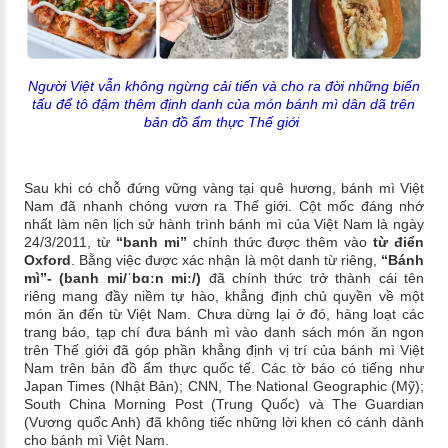
Người Việt vẫn không ngừng cải tiến và cho ra đời những biến
tấu để tô đậm thêm định danh của món bánh mì dân dã trên
bản đồ ẩm thực Thế giới
Sau khi có chỗ đứng vững vàng tại quê hương, bánh mì Việt
Nam đã nhanh chóng vươn ra Thế giới. Cột mốc đáng nhớ
nhất làm nên lịch sử hành trình bánh mì của Việt Nam là ngày
24/3/2011, từ
“banh mi”
chính thức được thêm vào
từ điển
Oxford
. Bằng việc được xác nhận là một danh từ riêng,
“Bánh
mì”- (banh mi/ˈbɑːn miː/)
đã chính thức trở thành cái tên
riêng mang đầy niềm tự hào, khẳng định chủ quyền về một
món ăn đến từ Việt Nam. Chưa dừng lại ở đó, hàng loạt các
trang báo, tạp chí đưa bánh mì vào danh sách món ăn ngon
trên Thế giới đã góp phần khẳng định vị trí của bánh mì Việt
Nam trên bản đồ ẩm thực quốc tế. Các tờ báo có tiếng như
Japan Times (Nhật Bản); CNN, The National Geographic (Mỹ);
South China Morning Post (Trung Quốc) và The Guardian
(Vương quốc Anh) đã không tiếc những lời khen có cánh dành
cho bánh mì Việt Nam.