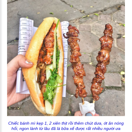
Chiếc bánh mì kẹp 1, 2 xiên thịt rồi thêm chút dưa, ớt ăn nóng
hổi, ngon lành từ lâu đã là bữa xế được rất nhiều người ưa