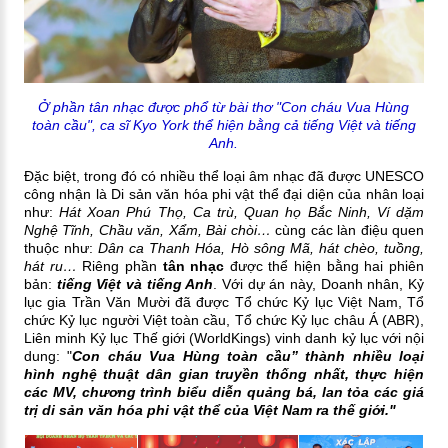
Ở phần tân nhạc được phổ từ bài thơ "Con cháu Vua Hùng
toàn cầu", ca sĩ Kyo York thể hiện bằng cả tiếng Việt và tiếng
Anh.
Đặc biệt, trong đó có nhiều thể loại âm nhạc đã được UNESCO
công nhận là Di sản văn hóa phi vật thể đại diện của nhân loại
như:
Hát Xoan Phú Thọ, Ca trù, Quan họ Bắc Ninh, Ví dặm
Nghệ Tĩnh, Chầu văn, Xẩm, Bài chòi…
cùng các làn điệu quen
thuộc như:
Dân ca Thanh Hóa, Hò sông Mã, hát chèo, tuồng,
hát ru…
Riêng phần
tân nhạc
được thể hiện bằng hai phiên
bản:
tiếng Việt và tiếng Anh
. Với dự án này, Doanh nhân, Kỷ
lục gia Trần Văn Mười đã được Tổ chức Kỷ lục Việt Nam, Tổ
chức Kỷ lục người Việt toàn cầu, Tổ chức Kỷ lục châu Á (ABR),
Liên minh Kỷ lục Thế giới (WorldKings) vinh danh kỷ lục với nội
dung:
"
Con cháu Vua Hùng toàn cầu” thành nhiều loại
hình nghệ thuật dân gian truyền thống nhất, thực hiện
các MV, chương trình biểu diễn quảng bá, lan tỏa các giá
trị di sản văn hóa phi vật thể của Việt Nam ra thế giới."