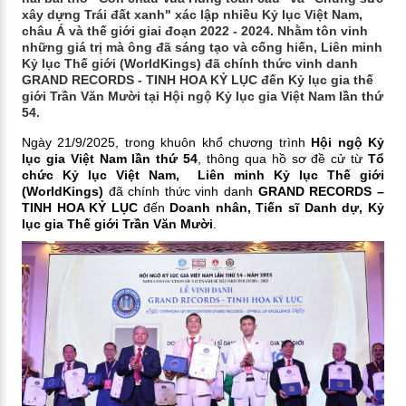
xây dựng Trái đất xanh" xác lập nhiều Kỷ lục Việt Nam,
châu Á và thế giới giai đoạn 2022 - 2024. Nhằm tôn vinh
những giá trị mà ông đã sáng tạo và cống hiến, Liên minh
Kỷ lục Thế giới (WorldKings) đã chính thức vinh danh
GRAND RECORDS - TINH HOA KỶ LỤC đến Kỷ lục gia thế
giới Trần Văn Mười tại Hội ngộ Kỷ lục gia Việt Nam lần thứ
54.
Ngày 21/9/2025, trong khuôn khổ chương trình
Hội ngộ Kỷ
lục gia Việt Nam lần thứ 54
, thông qua hồ sơ đề cử từ
Tổ
chức Kỷ lục Việt Nam,
Liên minh Kỷ lục Thế giới
(WorldKings)
đã chính thức vinh danh
GRAND RECORDS –
TINH HOA KỶ LỤC
đến
Doanh nhân, Tiến sĩ Danh dự,
Kỷ
lục gia Thế giới Trần Văn Mười
.