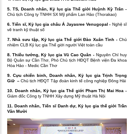
5. TS, Doanh nhân, Kỷ lục gia Thế giới Huỳnh Kỳ Trân -
Chủ tịch Công ty TNHH SX Mỹ phẩm Lan Hảo (Thorakao)
6. Tiến sĩ, Kỷ lục gia châu Á Jayasree Venugopal -
Nghệ sĩ
vẽ tranh kỹ thuật số
7. Nhà sưu tập, Kỷ lục gia Thế giới Đào Xuân Tình -
Chủ
nhiệm CLB Kỷ lục gia Thế giới người Việt toàn cầu
8. Thiếu tướng, Kỷ lục gia Vũ Cao Quân -
Nguyên Chỉ huy
Bộ Quân sự Cần Thơ, Phó Chủ tịch HĐQT Bệnh viện Đa khoa
Hòa Hảo - Medic Cần Thơ
9. Cựu chiến binh, Doanh nhân, Kỷ lục gia Trịnh Trọng
Giữ –
Chủ tịch HĐQT Tập đoàn kinh tế công nghiệp Đông Hải
10. Doanh nhân, Kỷ lục gia Thế giới Phạm Thị Mai Hoa -
Giám đốc Công ty TNHH Xây dựng Mỹ thuật Hà Nội
11. Doanh nhân, Tiến sĩ Danh dự, Kỷ lục gia thế giới Trần
Văn Mười