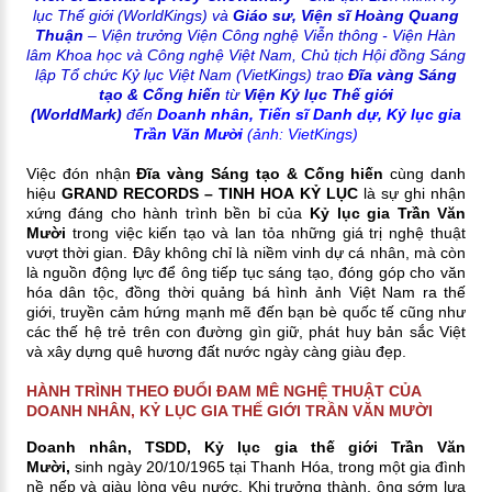
lục Thế giới (WorldKings) và
Giáo sư, Viện sĩ Hoàng Quang
Thuận
– Viện trưởng Viện Công nghệ Viễn thông - Viện Hàn
lâm Khoa học và Công nghệ Việt Nam, Chủ tịch Hội đồng Sáng
lập Tổ chức Kỷ lục Việt Nam (VietKings) trao
Đĩa vàng Sáng
tạo & Cống hiến
từ
Viện Kỷ lục Thế giới
(WorldMark)
đến
Doanh nhân, Tiến sĩ Danh dự,
Kỷ lục gia
Trần Văn Mười
(ảnh: VietKings)
Việc đón nhận
Đĩa vàng Sáng tạo & Cống hiến
cùng danh
hiệu
GRAND RECORDS – TINH HOA KỶ LỤC
là sự ghi nhận
xứng đáng cho hành trình bền bỉ của
Kỷ lục gia Trần Văn
Mười
trong việc kiến tạo và lan tỏa những giá trị nghệ thuật
vượt thời gian. Đây không chỉ là niềm vinh dự cá nhân, mà còn
là nguồn động lực để ông tiếp tục sáng tạo, đóng góp cho văn
hóa dân tộc, đồng thời quảng bá hình ảnh Việt Nam ra thế
giới, truyền cảm hứng mạnh mẽ đến bạn bè quốc tế cũng như
các thế hệ trẻ trên con đường gìn giữ, phát huy bản sắc Việt
và xây dựng quê hương đất nước ngày càng giàu đẹp.
HÀNH TRÌNH THEO ĐUỔI ĐAM MÊ NGHỆ THUẬT CỦA
DOANH NHÂN, KỶ LỤC GIA THẾ GIỚI TRẦN VĂN MƯỜI
Doanh nhân, TSDD, Kỷ lục gia thế giới Trần Văn
Mười,
sinh ngày 20/10/1965 tại Thanh Hóa, trong một gia đình
nề nếp và giàu lòng yêu nước. Khi trưởng thành, ông sớm lựa