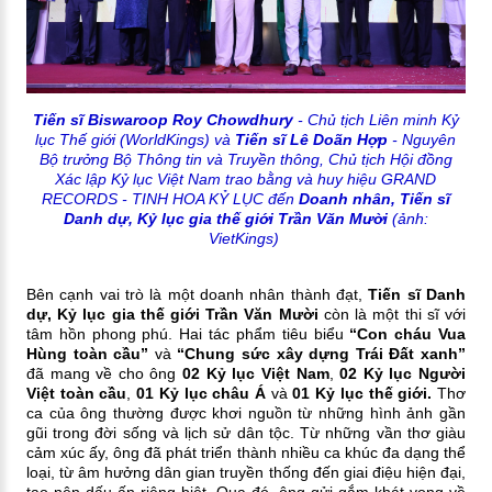
Tiến sĩ Biswaroop Roy Chowdhury
- Chủ tịch Liên minh Kỷ
lục Thế giới (WorldKings) và
Tiến sĩ Lê Doãn Hợp
- Nguyên
Bộ trưởng Bộ Thông tin và Truyền thông, Chủ tịch Hội đồng
Xác lập Kỷ lục Việt Nam trao bằng và huy hiệu GRAND
RECORDS - TINH HOA KỶ LỤC đến
Doanh nhân, Tiến sĩ
Danh dự, Kỷ lục gia thế giới Trần Văn Mười
(ảnh:
VietKings)
Bên cạnh vai trò là một doanh nhân thành đạt,
Tiến sĩ Danh
dự, Kỷ lục gia thế giới Trần Văn Mười
còn là một thi sĩ với
tâm hồn phong phú. Hai tác phẩm tiêu biểu
“Con cháu Vua
Hùng toàn cầu”
và
“Chung sức xây dựng Trái Đất xanh”
đã mang về cho ông
02 Kỷ lục Việt Nam
,
02 Kỷ lục Người
Việt toàn cầu
,
01 Kỷ lục châu Á
và
01 Kỷ lục thế giới.
Thơ
ca của ông thường được khơi nguồn từ những hình ảnh gần
gũi trong đời sống và lịch sử dân tộc. Từ những vần thơ giàu
cảm xúc ấy, ông đã phát triển thành nhiều ca khúc đa dạng thể
loại, từ âm hưởng dân gian truyền thống đến giai điệu hiện đại,
tạo nên dấu ấn riêng biệt. Qua đó, ông gửi gắm khát vọng về