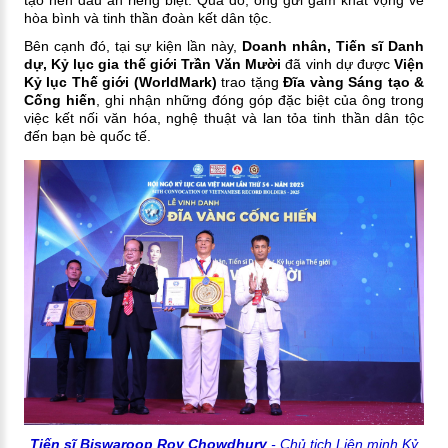
hòa bình và tinh thần đoàn kết dân tộc.
Bên cạnh đó, tại sự kiện lần này,
Doanh nhân, Tiến sĩ Danh
dự, Kỷ lục gia thế giới Trần Văn Mười
đã vinh dự được
Viện
Kỷ lục Thế giới (WorldMark)
trao tặng
Đĩa vàng Sáng tạo &
Cống hiến
, ghi nhận những đóng góp đặc biệt của ông trong
việc kết nối văn hóa, nghệ thuật và lan tỏa tinh thần dân tộc
đến bạn bè quốc tế.
Tiến sĩ Biswaroop Roy Chowdhury
- Chủ tịch Liên minh Kỷ