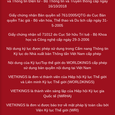
và Thông tin Điện tử - Bộ Thông tin và Truyền thông cấp ngày
16/10/2018
Giấy chứng nhận Bản quyền số 761/2005/QTG do Cục Bản
quyền Tác giả - Bộ văn hóa, Thể thao và Du lịch cấp ngày 31-
5-2005
Giấy chứng nhận số 71012 do Cục Sở hữu Trí tuệ - Bộ Khoa
học và Công nghệ cấp ngày 29-3-2006
Nội dung kỷ lục được phép sử dụng trong Cẩm nang Thông tin
Kỷ lục do Nhà xuất bản Thông tấn Việt Nam cấp phép
Nội dung của Kỷ lục/Top thế giới do WORLDKINGS cấp phép
sử dụng bản quyền nội dung tại Việt Nam
VIETKINGS là đơn vị thành viên của Hiệp hội Kỷ lục Thế giới
và Liên minh Kỷ lục Thế giới (WORLDKINGS)
VIETKINGS là thành viên sáng lập của Hiệp hội Kỷ lục gia
Quốc tế (IWRHA)
VIETKINGS là đơn vị được bảo trợ về mặt pháp lý toàn cầu bởi
Viện Kỷ lục Thế giới (WRI)