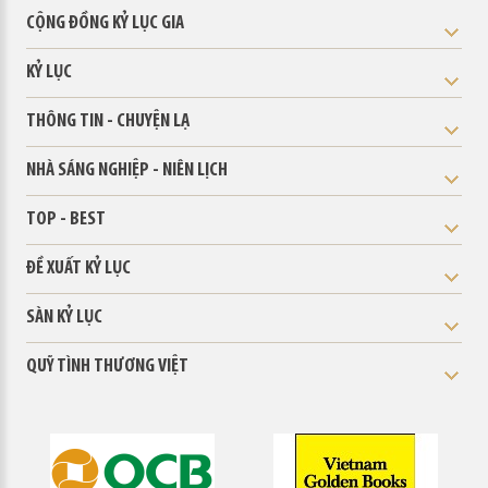
CỘNG ĐỒNG KỶ LỤC GIA
KỶ LỤC
THÔNG TIN - CHUYỆN LẠ
NHÀ SÁNG NGHIỆP - NIÊN LỊCH
TOP - BEST
ĐỀ XUẤT KỶ LỤC
SÀN KỶ LỤC
QUỸ TÌNH THƯƠNG VIỆT