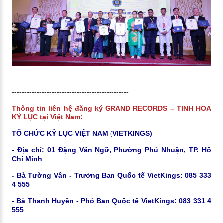
-----------------------------------------------
Thông tin liên hệ đăng ký GRAND RECORDS – TINH HOA
KỶ LỤC tại Việt Nam:
TỔ CHỨC KỶ LỤC VIỆT NAM (VIETKINGS)
- Địa chỉ: 01 Đặng Văn Ngữ, Phường Phú Nhuận, TP. Hồ
Chí Minh
- Bà Tường Vân - Trưởng Ban Quốc tế VietKings: 085 333
4 555
- Bà Thanh Huyền - Phó Ban Quốc tế VietKings: 083 331 4
555