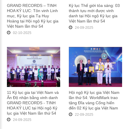
GRAND RECORDS – TINH
Kỷ lục Thế giới tỏa sáng: 03
HOA KỶ LỤC: Tôn vinh Linh
thành tựu mới được vinh
mục, Kỷ lục gia Tạ Huy
danh tại Hội ngộ Kỷ lục gia
Hoàng tại Hội ngộ Kỷ lục gia
Việt Nam lần thứ 54
Việt Nam lần thứ 54
24-09-2025
02-10-2025
11 Kỷ lục gia tại Việt Nam và
Hội ngộ Kỷ lục gia Việt Nam
Ấn Độ nhận bằng vinh danh
lần thứ 54: WorldMark trao
GRAND RECORDS - TINH
tặng Đĩa vàng Cống hiến
HOA KỶ LỤC tại Hội ngộ Kỷ
đến 02 Kỷ lục gia Việt Nam
lục gia Việt Nam lần thứ 54
22-09-2025
24-09-2025