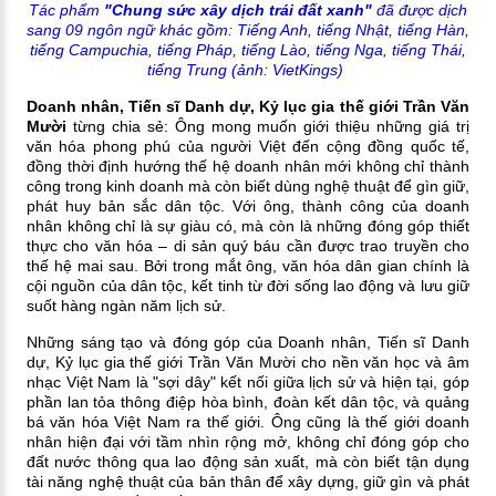
Tác phẩm
"Chung sức xây dịch trái đất xanh"
đã được dịch
sang 09 ngôn ngữ khác gồm:
Tiếng Anh, tiếng Nhật, tiếng Hàn,
tiếng Campuchia, tiếng Pháp, tiếng Lào, tiếng Nga, tiếng Thái,
tiếng Trung (ảnh: VietKings)
Doanh nhân, Tiến sĩ Danh dự, Kỷ lục gia thế giới Trần Văn
Mười
từng chia sẻ: Ông mong muốn giới thiệu những giá trị
văn hóa phong phú của người Việt đến cộng đồng quốc tế,
đồng thời định hướng thế hệ doanh nhân mới không chỉ thành
công trong kinh doanh mà còn biết dùng nghệ thuật để gìn giữ,
phát huy bản sắc dân tộc. Với ông, thành công của doanh
nhân không chỉ là sự giàu có, mà còn là những đóng góp thiết
thực cho văn hóa – di sản quý báu cần được trao truyền cho
thế hệ mai sau. Bởi trong mắt ông, văn hóa dân gian chính là
cội nguồn của dân tộc, kết tinh từ đời sống lao động và lưu giữ
suốt hàng ngàn năm lịch sử.
Những sáng tạo và đóng góp của Doanh nhân, Tiến sĩ Danh
dự, Kỷ lục gia thế giới Trần Văn Mười cho nền văn học và âm
nhạc Việt Nam là "sợi dây" kết nối giữa lịch sử và hiện tại,
góp
phần lan tỏa thông điệp hòa bình, đoàn kết dân tộc, và quảng
bá văn hóa Việt Nam ra thế giới. Ông cũng là thế giới doanh
nhân hiện đại với tầm nhìn rộng mở, không chỉ đóng góp cho
đất nước thông qua lao động sản xuất, mà còn biết tận dụng
tài năng nghệ thuật của bản thân để xây dựng, giữ gìn và phát