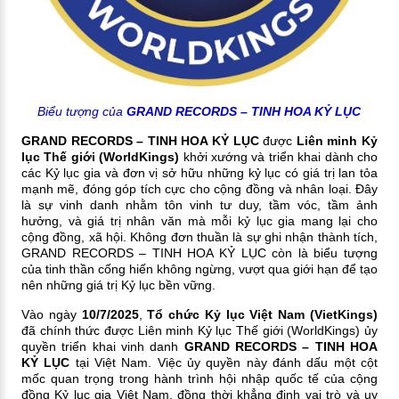
Biểu tượng của
GRAND RECORDS – TINH HOA KỶ LỤC
GRAND RECORDS – TINH HOA KỶ LỤC
được
Liên minh Kỷ
lục Thế giới (WorldKings)
khởi xướng và triển khai dành cho
các Kỷ lục gia và đơn vị sở hữu những kỷ lục có giá trị lan tỏa
mạnh mẽ, đóng góp tích cực cho cộng đồng và nhân loại. Đây
là sự vinh danh nhằm tôn vinh tư duy, tầm vóc, tầm ảnh
hưởng, và giá trị nhân văn mà mỗi kỷ lục gia mang lại cho
cộng đồng, xã hội. Không đơn thuần là sự ghi nhận thành tích,
GRAND RECORDS – TINH HOA KỶ LỤC còn là biểu tượng
của tinh thần cống hiến không ngừng, vượt qua giới hạn để tạo
nên những giá trị Kỷ lục bền vững.
Vào ngày
10/7/2025
,
Tổ chức Kỷ lục Việt Nam (VietKings)
đã chính thức được Liên minh Kỷ lục Thế giới (WorldKings) ủy
quyền triển khai vinh danh
GRAND RECORDS – TINH HOA
KỶ LỤC
tại Việt Nam. Việc ủy quyền này đánh dấu một cột
mốc quan trọng trong hành trình hội nhập quốc tế của cộng
đồng Kỷ lục gia Việt Nam, đồng thời khẳng định vai trò và uy