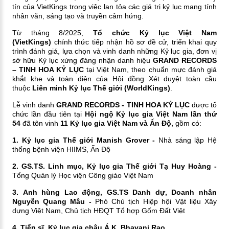
tín của VietKings trong việc lan tỏa các giá trị kỷ lục mang tính
nhân văn, sáng tạo và truyền cảm hứng.
Từ tháng 8/2025,
Tổ chức Kỷ lục Việt Nam
(VietKings)
chính thức tiếp nhận hồ sơ đề cử, triển khai quy
trình đánh giá, lựa chọn và vinh danh những Kỷ lục gia, đơn vị
sở hữu Kỷ lục xứng đáng nhận danh hiệu
GRAND RECORDS
– TINH HOA KỶ LỤC
tại Việt Nam, theo chuẩn mực đánh giá
khắt khe và toàn diện của Hội đồng Xét duyệt toàn cầu
thuộc
Liên minh Kỷ lục Thế giới (WorldKings)
.
Lễ vinh danh
GRAND RECORDS - TINH HOA KỶ LỤC
được tổ
chức lần đầu tiên tại
Hội ngộ Kỷ lục gia Việt Nam lần thứ
54
đã tôn vinh
11 Kỷ lục gia Việt Nam và Ấn Độ,
gồm có:
1. Kỷ lục gia Thế giới Manish Grover -
Nhà sáng lập Hệ
thống bệnh viện HIIMS, Ấn Độ
2. GS.TS. Linh mục, Kỷ lục gia Thế giới Tạ Huy Hoàng -
Tổng Quản lý Học viện Công giáo Việt Nam
3. Anh hùng Lao động, GS.TS Danh dự, Doanh nhân
Nguyễn Quang Mâu -
Phó Chủ tịch Hiệp hội Vật liệu Xây
dựng Việt Nam, Chủ tịch HĐQT Tổ hợp Gốm Đất Việt
4. Tiến sĩ, Kỷ lục gia châu Á K. Bhavani Rao