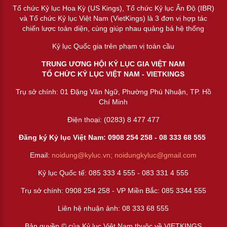
Tổ chức Kỷ lục Hoa Kỳ (US Kings), Tổ chức Kỷ lục Ấn Độ (IBR)
và Tổ chức Kỷ lục Việt Nam (VietKings) là 3 đơn vị hợp tác
chiến lược toàn diện, cùng giúp nhau quảng bá hệ thống
Kỷ lục Quốc gia trên phạm vị toàn cầu
TRUNG ƯƠNG HỘI KỶ LỤC GIA VIỆT NAM
TỔ CHỨC KỶ LỤC VIỆT NAM - VIETKINGS
Trụ sở chính: 01 Đặng Văn Ngữ, Phường Phú Nhuận, TP. Hồ
Chí Minh
Điện thoại: (0283) 8 477 477
Đăng ký Kỷ lục Việt Nam: 0908 254 258 -
08 333 68 55
5
Email:
noidung@kyluc.vn;
noidungkyluc@gmail.com
Kỷ lục Quốc tế: 085 333 4 555 - 083 331 4 555
Trụ sở chính: 0908 254 258 - VP Miền Bắc: 085 3344 555
Liên hệ nhuận ảnh:
08 333 68 555
Bản quyền © của Kỷ lục Việt Nam thuộc về VIETKINGS