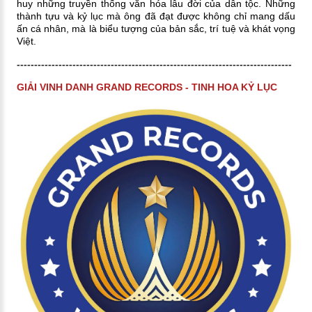
huy những truyền thống văn hóa lâu đời của dân tộc. Những
thành tựu và kỷ lục mà ông đã đạt được không chỉ mang dấu
ấn cá nhân, mà là biểu tượng của bản sắc, trí tuệ và khát vọng
Việt.
-------------------------------------------------------------------------------
GIẢI VINH DANH GRAND RECORDS - TINH HOA KỶ LỤC