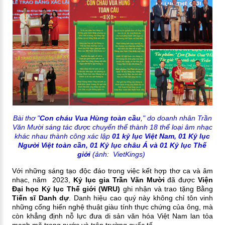
Bài thơ "
Con cháu Vua Hùng toàn cầu
," do doanh nhân Trần
Văn Mười sáng tác được chuyển thể thành 18 thể loại âm nhạc
khác nhau thành công xác lập
01 kỷ lục Việt Nam, 01 Kỷ lục
Người Việt toàn cần, 01 Kỷ lục châu Á và 01 Kỷ lục Thế
giới
(ảnh: VietKings)
Với những sáng tạo độc đáo trong việc kết hợp thơ ca và âm
nhạc, năm 2023,
Kỷ lục gia Trần Văn Mười
đã được
Viện
Đại học Kỷ lục Thế giới (WRU)
ghi nhận và trao tặng Bằng
Tiến sĩ Danh dự
. Danh hiệu cao quý này không chỉ tôn vinh
những cống hiến nghệ thuật giàu tính thực chứng của ông, mà
còn khẳng định nỗ lực đưa di sản văn hóa Việt Nam lan tỏa
mạnh mẽ trong nước và trên trường quốc tế.