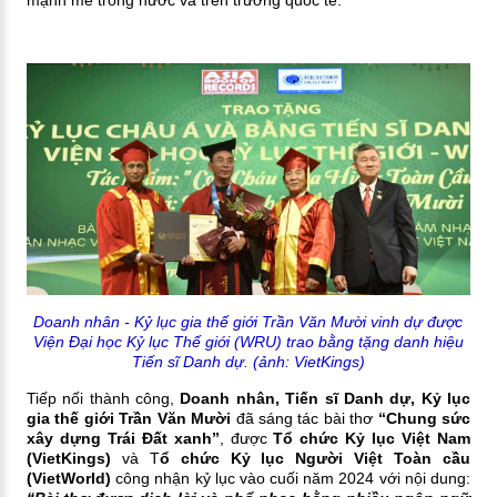
Doanh nhân - Kỷ lục gia thế giới Trần Văn Mười vinh dự được
Viện Đại học Kỷ lục Thế giới (WRU) trao bằng tặng danh hiệu
Tiến sĩ Danh dự. (ảnh: VietKings)
Tiếp nối thành công,
Doanh nhân, Tiến sĩ Danh dự, Kỷ lục
gia thế giới Trần Văn Mười
đã sáng tác bài thơ
“Chung sức
xây dựng Trái Đất xanh”
, được
Tổ chức Kỷ lục Việt Nam
(VietKings)
và T
ổ chức Kỷ lục Người Việt Toàn cầu
(VietWorld)
công nhận kỷ lục vào cuối năm 2024 với nội dung: