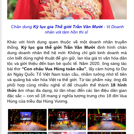
Chân dung
Kỷ lục gia Thế giới Trần Văn Mười
- Vị Doanh
nhân với tâm hồn thi sĩ
Khác với hình dung quen thuộc về một doanh nhân truyền
thống,
Kỷ lục gia thế giới Trần Văn Mười
định hình chân
dung doanh nhân thế hệ mới: Không chỉ giỏi kinh doanh mà
còn biết dùng nghệ thuật để gìn giữ, lan tỏa giá trị văn hóa dân
tộc và giới thiệu đến bạn bè quốc tế. Năm 2020, ông sáng tác
bài thơ
“Con cháu Vua Hùng toàn cầu”
, lấy cảm hứng từ Dự
án Ngày Quốc Tổ Việt Nam toàn cầu, nhằm tưởng nhớ tổ tiên
và quảng bá văn hóa Việt ra thế giới. Từ tác phẩm này, ông đã
phối hợp cùng nhiều nghệ sĩ để chuyển thể thành
18 hình
thức
âm nhạc đa dạng, từ tân nhạc đến các làn điệu dân gian
đặc sắc – con số 18 mang ý nghĩa tượng trưng cho 18 đời Vua
Hùng của triều đại Hùng Vương.