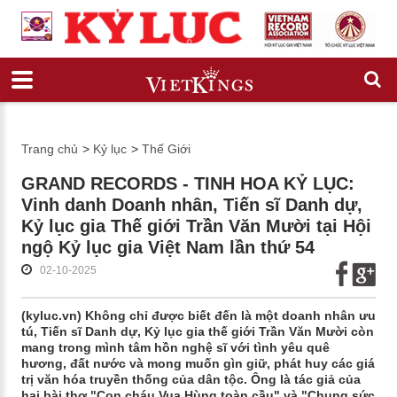
Trang chủ
>
Kỷ lục
>
Thế Giới
GRAND RECORDS - TINH HOA KỶ LỤC:
Vinh danh Doanh nhân, Tiến sĩ Danh dự,
Kỷ lục gia Thế giới Trần Văn Mười tại Hội
ngộ Kỷ lục gia Việt Nam lần thứ 54
02-10-2025
(kyluc.vn) Không chỉ được biết đến là một doanh nhân ưu
tú, Tiến sĩ Danh dự, Kỷ lục gia thế giới Trần Văn Mười còn
mang trong mình tâm hồn nghệ sĩ với tình yêu quê
hương, đất nước và mong muốn gìn giữ, phát huy các giá
trị văn hóa truyền thống của dân tộc. Ông là tác giả của
hai bài thơ "Con cháu Vua Hùng toàn cầu" và "Chung sức