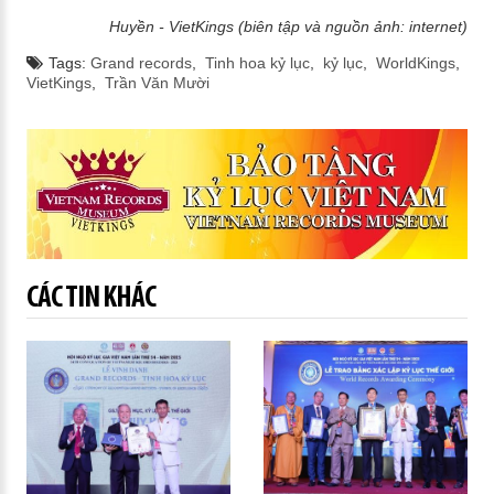
Huyền - VietKings (biên tập và nguồn ảnh: internet)
Tags:
Grand records
,
Tinh hoa kỷ lục
,
kỷ lục
,
WorldKings
,
VietKings
,
Trần Văn Mười
CÁC TIN KHÁC