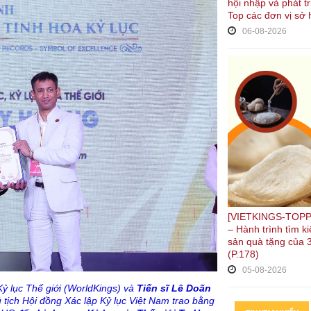
hội nhập và phát t
Top các đơn vị sở 
06-08-2026
[VIETKINGS-TOPP
– Hành trình tìm 
sản quà tặng của 3
(P.178)
05-08-2026
Kỷ lục Thế giới (WorldKings) và
Tiến sĩ Lê Doãn
tịch Hội đồng Xác lập Kỷ lục Việt Nam trao bằng