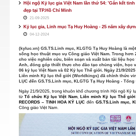
Hội ngộ Kỷ lục gia Việt Nam lần thứ 54: 'Gắn kết tinh 
đẹp tại TP.Hồ Chí Minh
21-09-2025
Kỷ lục gia, Linh mục Tạ Huy Hoàng - 25 năm xây dự
04-12-2024
(kyluc.vn) GS.TS.Linh mục, KLGTG Tạ Huy Hoàng là một
sống học thuật mục vụ Công giáo Việt Nam. Trong hơn 2
cho việc nghiên cứu, biên soạn và xuất bản tài liệu học 
Anh, đóng góp thiết thực cho đào tạo chủng viện, học 
06 kỷ lục Việt Nam và 02 Kỷ lục Thế giới. Ngày 21/9/2025 
Liên minh Kỷ lục thế giới (Worldkings) đã chính thứ
LỤC đến GS.TS.Linh mục, KLGTG Tạ Huy Hoàng - Tổng Q
Ngày 21/9/2025, trong khuôn khổ chương trình Hội ngộ Kỷ lụ
từ
Tổ chức Kỷ lục Việt Nam
,
Liên minh Kỷ lục Thế giới
RECORDS – TINH HOA KỶ LỤC
đến
GS.TS.Linh mục, 
Công giáo Việt Nam.