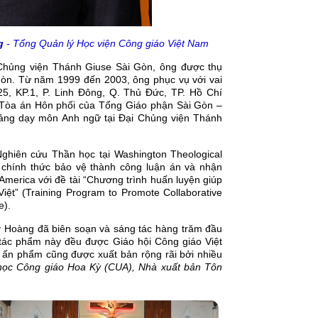
g
- Tổng Quản lý Học viện Công giáo Việt Nam
 Chủng viện Thánh Giuse Sài Gòn, ông được thụ
òn. Từ năm 1999 đến 2003, ông phục vụ với vai
5, KP.1, P. Linh Đông, Q. Thủ Đức, TP. Hồ Chí
i Tòa án Hôn phối của Tổng Giáo phận Sài Gòn –
iảng dạy môn Anh ngữ tại Đại Chủng viện Thánh
Nghiên cứu Thần học tại Washington Theological
g chính thức bảo vệ thành công luận án và nhận
 America với đề tài “Chương trình huấn luyện giúp
iệt” (Training Program to Promote Collaborative
e).
y Hoàng đã biên soạn và sáng tác hàng trăm đầu
 tác phẩm này đều được Giáo hội Công giáo Việt
 ấn phẩm cũng được xuất bản rộng rãi bởi nhiều
học Công giáo Hoa Kỳ (CUA), Nhà xuất bản Tôn
…