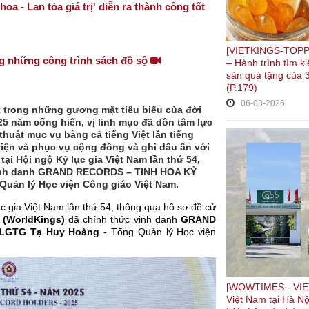
hoa - Lan tỏa giá trị' diễn ra thành công tốt
[VIETKINGS-TOPPL
ng những công trình sách đồ sộ
– Hành trình tìm 
sản quà tặng của 3
(P.179)
06-08-2026
 trong những gương mặt tiêu biểu của đời
5 năm cống hiến, vị linh mục đã dồn tâm lực
thuật mục vụ bằng cả tiếng Việt lẫn tiếng
viện và phục vụ cộng đồng và ghi dấu ấn với
tại Hội ngộ Kỷ lục gia Việt Nam lần thứ 54,
c vinh danh GRAND RECORDS – TINH HOA KỶ
uản lý Học viện Công giáo Việt Nam.
c gia Việt Nam lần thứ 54, thông qua hồ sơ đề cử
 (WorldKings)
đã chính thức vinh danh
GRAND
KLGTG Tạ Huy Hoàng
- Tổng Quản lý Học viện
[WOWTIMES - VIET
Việt Nam tại Hà Nộ