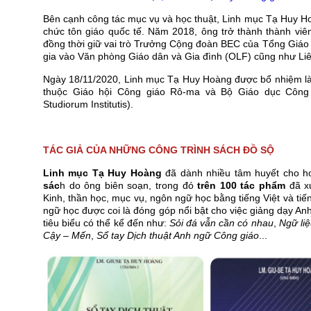
Bên cạnh công tác mục vụ và học thuật, Linh mục Tạ Huy Ho
chức tôn giáo quốc tế. Năm 2018, ông trở thành thành vi
đồng thời giữ vai trò Trưởng Cộng đoàn BEC của Tổng Giáo
gia vào Văn phòng Giáo dân và Gia đình (OLF) cũng như Li
Ngày 18/11/2020, Linh mục Tạ Huy Hoàng được bổ nhiệm làm
thuộc Giáo hội Công giáo Rô-ma và Bộ Giáo dục Công gi
Studiorum Institutis).
TÁC GIẢ CỦA NHỮNG CÔNG TRÌNH SÁCH ĐỒ SỘ
Linh mục Tạ Huy Hoàng
đã dành nhiều tâm huyết cho h
sác
h do ông biên soạn, trong đó
trên 100 tác phẩm
đã xu
Kinh, thần học, mục vụ, ngôn ngữ học bằng tiếng Việt và tiế
ngữ học được coi là đóng góp nổi bật cho việc giảng dạy An
tiêu biểu có thể kể đến như:
Sỏi đá vẫn cần có nhau
,
Ngữ li
Cậy – Mến
,
Sổ tay Dịch thuật Anh ngữ Công giáo
...