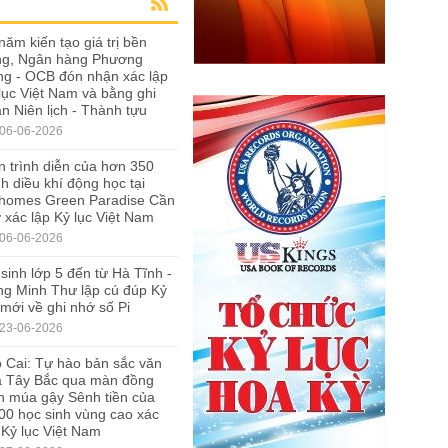
năm kiến tạo giá trị bền
ng, Ngân hàng Phương
g - OCB đón nhận xác lập
lục Việt Nam và bằng ghi
n Niên lịch - Thành tựu
06-06-2026
 trình diễn của hơn 350
h diều khí động học tại
nhomes Green Paradise Cần
 xác lập Kỷ lục Việt Nam
06-06-2026
sinh lớp 5 đến từ Hà Tĩnh -
g Minh Thư lập cú đúp Kỷ
 mới về ghi nhớ số Pi
23-06-2026
 Cai: Tự hào bản sắc văn
a Tây Bắc qua màn đồng
n múa gậy Sênh tiền của
00 học sinh vùng cao xác
 Kỷ lục Việt Nam