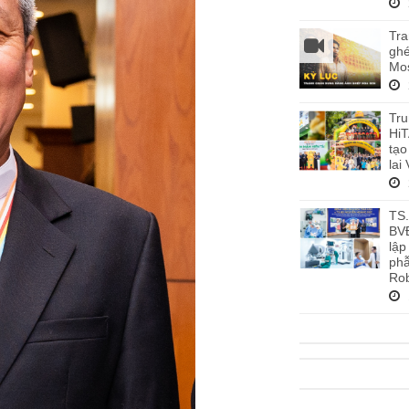
Tra
ghé
Mos
Tru
HiT
tạo
lai
TS
BV
lập
phẫ
Rob