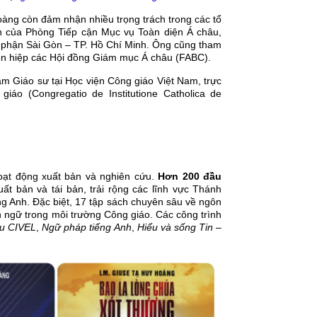
àng còn đảm nhận nhiều trọng trách trong các tổ
ên của Phòng Tiếp cận Mục vụ Toàn diện Á châu,
 phận Sài Gòn – TP. Hồ Chí Minh. Ông cũng tham
ên hiệp các Hội đồng Giám mục Á châu (FABC).
 Giáo sư tại Học viện Công giáo Việt Nam, trực
áo (Congregatio de Institutione Catholica de
oạt động xuất bản và nghiên cứu.
Hơn 200 đầu
ất bản và tái bản, trải rộng các lĩnh vực Thánh
ng Anh. Đặc biệt, 17 tập sách chuyên sâu về ngôn
h ngữ trong môi trường Công giáo. Các công trình
ệu CIVEL
,
Ngữ pháp tiếng Anh
,
Hiểu và sống Tin –