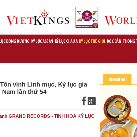
 LỤC ĐÔNG DƯƠNG
KỶ LỤC ASEAN
KỶ LỤC CHÂU Á
KỶ LỤC THẾ GIỚI
ĐỘC BẢN
THÔNG 
TIN NỔI BẬT
n vinh Linh mục, Kỷ lục gia
t Nam lần thứ 54
inh danh GRAND RECORDS - TINH HOA KỶ LỤC