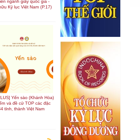
riển ngành giấy quốc gia -
hữu Kỷ lục Việt Nam (P.17)
LUS] Yến sào (Khánh Hòa)
kiếm và đề cử TOP các đặc
4 tỉnh, thành Việt Nam