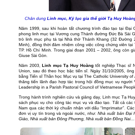
Chân dung
Linh mục, Kỷ lục gia thế giới Tạ Huy Hoàn
Năm 1999, sau khi hoàn tất chương trình đào tạo tại Đại
phong linh mục tại Vương cung Thánh đường Đức Bà Sài G
trò linh mục phụ tá tại Nhà thờ Thánh Khang (32 Đường 2
Minh), đồng thời đảm nhiệm công việc công chứng viên tạ
TP. Hồ Chí Minh. Trong giai đoạn 2001 – 2002, ông còn g
Giuse Sài Gòn.
Năm 2003,
Linh mục Tạ Huy Hoàng
tốt nghiệp Thạc sĩ 
Union, sau đó theo học bậc tiến sĩ. Ngày 31/10/2005, ôn
bằng Tiến sĩ Thần học Mục vụ tại The Catholic University of
thăng tiến lãnh đạo hợp tác trong hội đồng mục vụ người V
Leadership in a Parish Pastoral Council of Vietnamese Peopl
Trong hành trình nghiên cứu và giảng dạy, Linh mục Tạ Hu
sách phục vụ cho công tác mục vụ và đào tạo. Tất cả các
Nam qua các thời kỳ chuẩn nhận với dấu “Imprimatur”. Các
đơn vị uy tín trong và ngoài nước, như:
Nhà xuất bản Đại 
Giáo, Nhà xuất bản Đông Phương, Nhà xuất bản Đồng Nai