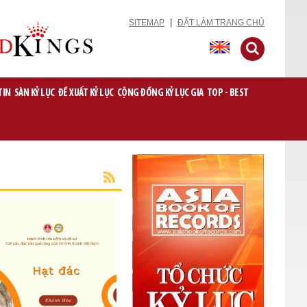
|
SITEMAP
ĐẶT LÀM TRANG CHỦ
TIN
SÀN KỶ LỤC
ĐỀ XUẤT KỶ LỤC
CỘNG ĐỒNG KỶ LỤC GIA
TOP - BEST