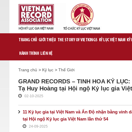
TRANG CHỦ
GIỚI THIỆU
THE STORY OF VIETKINGS
KỶ LỤC VIỆT NAM
KỶ
HÀNH TRÌNH
LIÊN HỆ
Trang chủ
>
Kỷ lục
>
Thế Giới
GRAND RECORDS – TINH HOA KỶ LỤC: Tô
Tạ Huy Hoàng tại Hội ngộ Kỷ lục gia Việ
02-10-2025
11 Kỷ lục gia tại Việt Nam và Ấn Độ nhận bằng v
tại Hội ngộ Kỷ lục gia Việt Nam lần thứ 54
24-09-2025