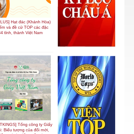
US] Hạt đác (Khánh Hòa)
kiếm và đề cử TOP các đặc
4 tỉnh, thành Việt Nam
KINGS] Tổng công ty Giấy
i: Biểu tượng của đổi mới,