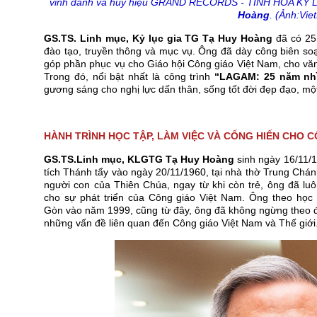
vinh danh và huy hiệu GRAND RECORDS - TINH HOA KỶ
Hoàng
. (Ảnh:Vie
GS.TS. Linh mục, Kỷ lục gia TG Tạ Huy Hoàng
đã có 25
đào tạo, truyền thông và mục vụ. Ông đã dày công biên s
góp phần phục vụ cho Giáo hội Công giáo Việt Nam, cho văn
Trong đó, nổi bật nhất là công trình
“LAGAM: 25 năm nhì
gương sáng cho nghị lực dấn thân, sống tốt đời đẹp đạo, một
HÀNH TRÌNH HỌC TẬP, LÀM VIỆC VÀ CỐNG HIẾN CHO 
GS.TS.Linh mục, KLGTG Tạ Huy Hoàng
sinh ngày 16/11/19
tích Thánh tẩy vào ngày 20/11/1960, tại nhà thờ Trung Chán
người con của Thiên Chúa, ngay từ khi còn trẻ, ông đã 
cho sự phát triển của Công giáo Việt Nam. Ông theo họ
Gòn vào năm 1999, cũng từ đây, ông đã không ngừng theo đu
những vấn đề liên quan đến Công giáo Việt Nam và Thế giới