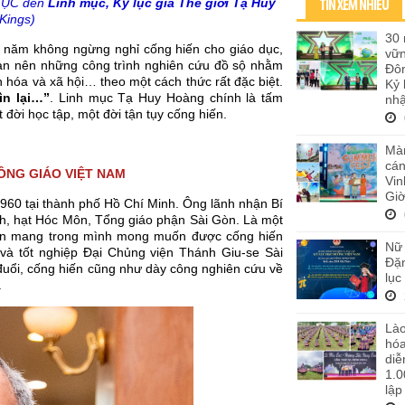
 LỤC đến
Linh mục, Kỷ lục gia Thế giới Tạ Huy
TIN XEM NHIỀU
tKings)
30 
 năm không ngừng nghỉ cống hiến cho giáo dục,
vữ
oạn nên những công trình nghiên cứu đồ sộ nhằm
Đôn
 hóa và xã hội… theo một cách thức rất đặc biệt.
Kỷ 
n lại…”
. Linh mục Tạ Huy Hoàng chính là tấm
nhậ
 đời học tập, một đời tận tụy cống hiến.
Màn
cán
CÔNG GIÁO VIỆT NAM
Vi
Giờ
60 tại thành phố Hồ Chí Minh. Ông lãnh nhận Bí
h, hạt Hóc Môn, Tổng giáo phận Sài Gòn. Là một
luôn mang trong mình mong muốn được cống hiến
Nữ 
c và tốt nghiệp Đại Chủng viện Thánh Giu-se Sài
Đặn
ổi, cống hiến cũng như dày công nghiên cứu về
lục
.
Lào
hó
diễ
1.0
lập