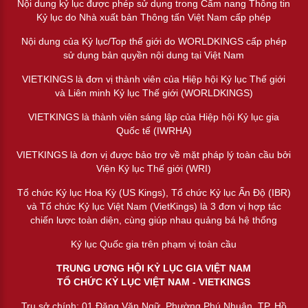
Nội dung kỷ lục được phép sử dụng trong Cẩm nang Thông tin
Kỷ lục do Nhà xuất bản Thông tấn Việt Nam cấp phép
Nội dung của Kỷ lục/Top thế giới do WORLDKINGS cấp phép
sử dụng bản quyền nội dung tại Việt Nam
VIETKINGS là đơn vị thành viên của Hiệp hội Kỷ lục Thế giới
và Liên minh Kỷ lục Thế giới (WORLDKINGS)
VIETKINGS là thành viên sáng lập của Hiệp hội Kỷ lục gia
Quốc tế (IWRHA)
VIETKINGS là đơn vị được bảo trợ về mặt pháp lý toàn cầu bởi
Viện Kỷ lục Thế giới (WRI)
Tổ chức Kỷ lục Hoa Kỳ (US Kings), Tổ chức Kỷ lục Ấn Độ (IBR)
và Tổ chức Kỷ lục Việt Nam (VietKings) là 3 đơn vị hợp tác
chiến lược toàn diện, cùng giúp nhau quảng bá hệ thống
Kỷ lục Quốc gia trên phạm vị toàn cầu
TRUNG ƯƠNG HỘI KỶ LỤC GIA VIỆT NAM
TỔ CHỨC KỶ LỤC VIỆT NAM - VIETKINGS
Trụ sở chính: 01 Đặng Văn Ngữ, Phường Phú Nhuận, TP. Hồ