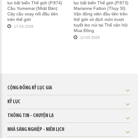
lục bất biến Thế giới (P.874)
lục bất biến Thế giới (P.873)
Cầu Yumemai (Nhật Bản):
Marianne Fatton (Thụy Sĩ):
Cây cầu xoay nổi đầu tiên
Vận động viên đầu tiên trên
trên thế giới
thế giới vô địch môn trượt
tuyết leo núi tại Thế vận hội
17-03-2026
Mùa Đông
12-03-2026
CỘNG ĐỒNG KỶ LỤC GIA
KỶ LỤC
THÔNG TIN - CHUYỆN LẠ
NHÀ SÁNG NGHIỆP - NIÊN LỊCH