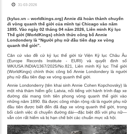
31-03-2026
(kyluc.vn – worldkings.org) Annie đã hoàn thành chuyến
đi vòng quanh thế giới của mình tại Chicago vào năm
1895. Vào ngày 02 tháng 04 năm 2026, Liên minh Kỷ lục
Thế giới (WorldKings) chính thức công bố Annie
Londondery là “Người phụ nữ đầu tiên đạp xe vòng
quanh thế giới”.
Căn cứ vào đề cử kỷ lục thế giới từ Viện Kỷ lục Châu Âu
(Europe Records Institute - EURI) và quyết định số
WK/USA.INDIA/1367/2025/No.821, Liên minh Kỷ lục Thế giới
(WorldKings) chính thức công bố Annie Londondery là người
phụ nữ đầu tiên đạp xe vòng quanh thế giới.
Annie Londonderry (tên khai sinh Annie Cohen Kopchovsky) là
một nhà thám hiểm gốc Latvia, nổi tiếng với hành trình đạp xe
đường dài mang tính tiên phong vòng quanh thế giới vào
những năm 1890. Bà được công nhận rộng rãi là người phụ nữ
đầu tiên được biết đến đã đạp xe vòng quanh thế giới, trong
bối cảnh việc di chuyển đường dài—đặc biệt đối với phụ nữ—
vẫn còn rất hiếm và bị hạn chế bởi các chuẩn mực xã hội.