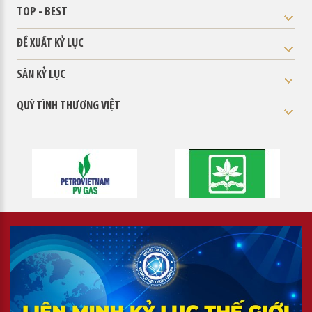
TOP - BEST
ĐỀ XUẤT KỶ LỤC
SÀN KỶ LỤC
QUỸ TÌNH THƯƠNG VIỆT