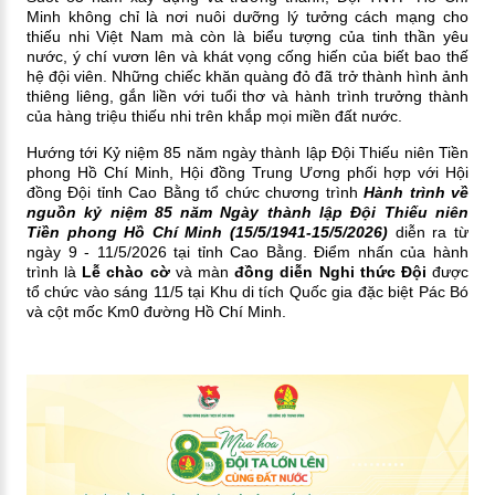
Minh không chỉ là nơi nuôi dưỡng lý tưởng cách mạng cho
thiếu nhi Việt Nam mà còn là biểu tượng của tinh thần yêu
nước, ý chí vươn lên và khát vọng cống hiến của biết bao thế
hệ đội viên. Những chiếc khăn quàng đỏ đã trở thành hình ảnh
thiêng liêng, gắn liền với tuổi thơ và hành trình trưởng thành
của hàng triệu thiếu nhi trên khắp mọi miền đất nước.
Hướng tới Kỷ niệm 85 năm ngày thành lập Đội Thiếu niên Tiền
phong Hồ Chí Minh, Hội đồng Trung Ương phối hợp với Hội
đồng Đội tỉnh Cao Bằng tổ chức chương trình
Hành trình về
nguồn kỷ niệm 85 năm Ngày thành lập Đội Thiếu niên
Tiền phong Hồ Chí Minh (15/5/1941-15/5/2026)
diễn ra từ
ngày 9 - 11/5/2026 tại tỉnh Cao Bằng.
Điểm nhấn của hành
trình là
Lễ chào cờ
và màn
đồng diễn Nghi thức Đội
được
tổ chức vào sáng 11/5 tại Khu di tích Quốc gia đặc biệt Pác Bó
và cột mốc Km0 đường Hồ Chí Minh.