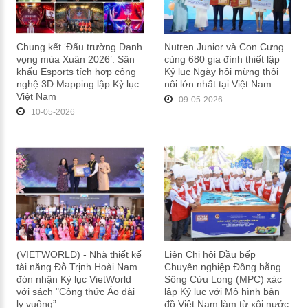
Chung kết ‘Đấu trường Danh
Nutren Junior và Con Cưng
vọng mùa Xuân 2026’: Sân
cùng 680 gia đình thiết lập
khấu Esports tích hợp công
Kỷ lục Ngày hội mừng thôi
nghệ 3D Mapping lập Kỷ lục
nôi lớn nhất tại Việt Nam
Việt Nam
09-05-2026
10-05-2026
(VIETWORLD) - Nhà thiết kế
Liên Chi hội Đầu bếp
tài năng Đỗ Trịnh Hoài Nam
Chuyên nghiệp Đồng bằng
đón nhận Kỷ lục VietWorld
Sông Cửu Long (MPC) xác
với sách "Công thức Áo dài
lập Kỷ lục với Mô hình bản
ly vuông”
đồ Việt Nam làm từ xôi nước