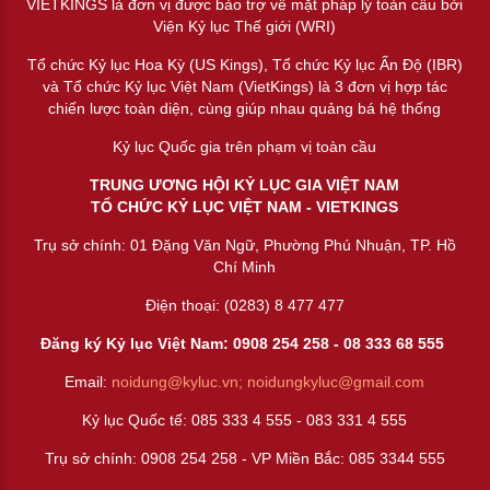
VIETKINGS là đơn vị được bảo trợ về mặt pháp lý toàn cầu bởi
Viện Kỷ lục Thế giới (WRI)
Tổ chức Kỷ lục Hoa Kỳ (US Kings), Tổ chức Kỷ lục Ấn Độ (IBR)
và Tổ chức Kỷ lục Việt Nam (VietKings) là 3 đơn vị hợp tác
chiến lược toàn diện, cùng giúp nhau quảng bá hệ thống
Kỷ lục Quốc gia trên phạm vị toàn cầu
TRUNG ƯƠNG HỘI KỶ LỤC GIA VIỆT NAM
TỔ CHỨC KỶ LỤC VIỆT NAM - VIETKINGS
Trụ sở chính: 01 Đặng Văn Ngữ, Phường Phú Nhuận, TP. Hồ
Chí Minh
Điện thoại: (0283) 8 477 477
Đăng ký Kỷ lục Việt Nam: 0908 254 258 -
08 333 68 55
5
Email:
noidung@kyluc.vn;
noidungkyluc@gmail.com
Kỷ lục Quốc tế: 085 333 4 555 - 083 331 4 555
Trụ sở chính: 0908 254 258 - VP Miền Bắc: 085 3344 555