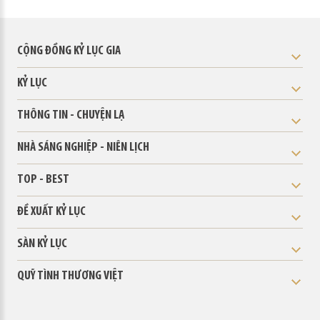
CỘNG ĐỒNG KỶ LỤC GIA
KỶ LỤC
THÔNG TIN - CHUYỆN LẠ
NHÀ SÁNG NGHIỆP - NIÊN LỊCH
TOP - BEST
ĐỀ XUẤT KỶ LỤC
SÀN KỶ LỤC
QUỸ TÌNH THƯƠNG VIỆT