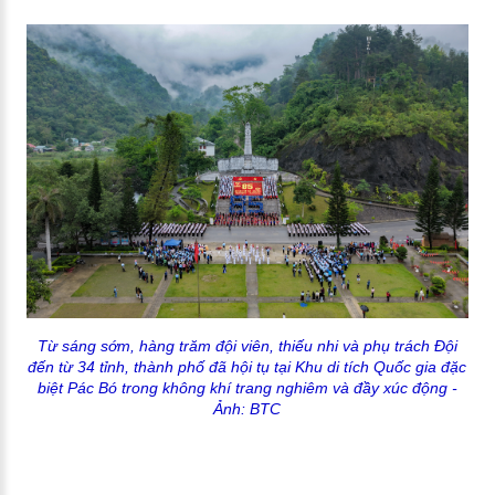
Từ sáng sớm, hàng trăm đội viên, thiếu nhi và phụ trách Đội
đến từ 34 tỉnh, thành phố đã hội tụ tại Khu di tích Quốc gia đặc
biệt Pác Bó trong không khí trang nghiêm và đầy xúc động
-
Ảnh: BTC