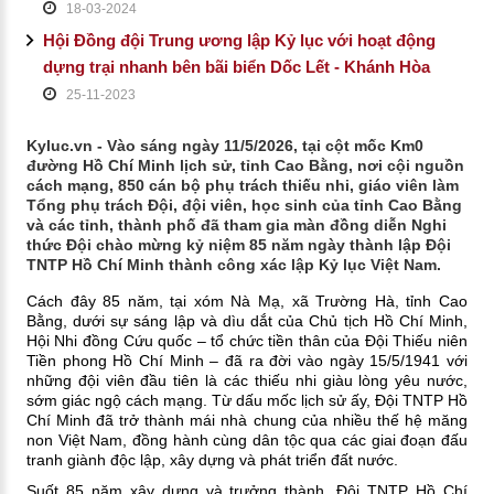
18-03-2024
Hội Đồng đội Trung ương lập Kỷ lục với hoạt động
dựng trại nhanh bên bãi biển Dốc Lết - Khánh Hòa
25-11-2023
Kyluc.vn - Vào sáng ngày 11/5/2026, tại cột mốc Km0
đường Hồ Chí Minh lịch sử, tỉnh Cao Bằng, nơi cội nguồn
cách mạng, 850 cán bộ phụ trách thiếu nhi, giáo viên làm
Tổng phụ trách Đội, đội viên, học sinh của tỉnh Cao Bằng
và các tỉnh, thành phố đã tham gia màn đồng diễn Nghi
thức Đội chào mừng kỷ niệm 85 năm ngày thành lập Đội
TNTP Hồ Chí Minh thành công xác lập Kỷ lục Việt Nam.
Cách đây 85 năm, tại xóm Nà Mạ, xã Trường Hà, tỉnh Cao
Bằng, dưới sự sáng lập và dìu dắt của Chủ tịch Hồ Chí Minh,
Hội Nhi đồng Cứu quốc – tổ chức tiền thân của Đội Thiếu niên
Tiền phong Hồ Chí Minh – đã ra đời vào ngày 15/5/1941 với
những đội viên đầu tiên là các thiếu nhi giàu lòng yêu nước,
sớm giác ngộ cách mạng. Từ dấu mốc lịch sử ấy, Đội TNTP Hồ
Chí Minh đã trở thành mái nhà chung của nhiều thế hệ măng
non Việt Nam, đồng hành cùng dân tộc qua các giai đoạn đấu
tranh giành độc lập, xây dựng và phát triển đất nước.
Suốt 85 năm xây dựng và trưởng thành, Đội TNTP Hồ Chí