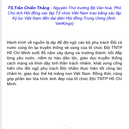
TS.Trần Chiến Thắng
- Nguyên Thứ trưởng Bộ Văn hoá, Phó
Chủ tịch Hội đồng xác lập Tổ chức V
iệt Nam trao bằng xác lập
Kỷ lục Việt Nam đến đại diện Hội đồng Trung Ương (Ảnh:
VietKings)
Hành trình về nguồn là dịp để đội ngũ cán bộ phụ trách Đội cả
nước cùng ôn lại truyền thống vẻ vang của tổ chức Đội TNTP
Hồ Chí Minh suốt 85 năm xây dựng và trưởng thành; bồi đắp
lòng yêu nước, niềm tự hào dân tộc, giáo dục truyền thống
cách mạng và khơi dậy tinh thần trách nhiệm, khát vọng cống
hiến cho đội ngũ phụ trách Đội nhằm thực hiện tốt công tác
chăm lo, giáo dục thế hệ măng non Việt Nam. Đồng thời, cũng
góp phần lan tỏa hình ảnh đẹp của tổ chức Đội TNTP Hồ Chí
Minh.