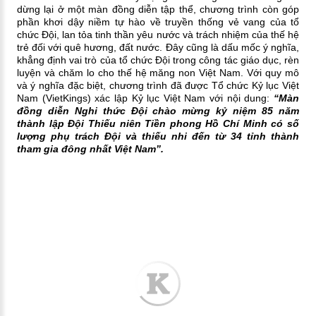
dừng lại ở một màn đồng diễn tập thể, chương trình còn góp
phần khơi dậy niềm tự hào về truyền thống vẻ vang của tổ
chức Đội, lan tỏa tinh thần yêu nước và trách nhiệm của thế hệ
trẻ đối với quê hương, đất nước. Đây cũng là dấu mốc ý nghĩa,
khẳng định vai trò của tổ chức Đội trong công tác giáo dục, rèn
luyện và chăm lo cho thế hệ măng non Việt Nam.
Với quy mô
và ý nghĩa đặc biệt, chương trình đã được Tổ chức Kỷ lục Việt
Nam (VietKings) xác lập Kỷ lục Việt Nam với nội dung:
“Màn
đồng diễn Nghi thức Đội chào mừng kỷ niệm 85 năm
thành lập Đội Thiếu niên Tiền phong Hồ Chí Minh có số
lượng phụ trách Đội và thiếu nhi đến từ 34 tỉnh thành
tham gia đông nhất Việt Nam”.