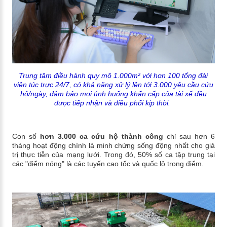
Trung tâm điều hành quy mô 1.000m² với hơn 100 tổng đài
viên túc trực 24/7, có khả năng xử lý lên tới 3.000 yêu cầu cứu
hộ/ngày, đảm bảo mọi tình huống khẩn cấp của tài xế đều
được tiếp nhận và điều phối kịp thời.
Con số
hơn 3.000 ca cứu hộ thành công
chỉ sau hơn 6
tháng hoạt động chính là minh chứng sống động nhất cho giá
trị thực tiễn của mạng lưới. Trong đó, 50% số ca tập trung tại
các "điểm nóng" là các tuyến cao tốc và quốc lộ trọng điểm.