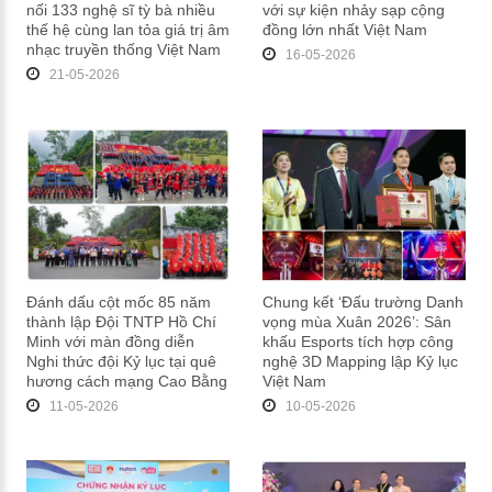
nối 133 nghệ sĩ tỳ bà nhiều
với sự kiện nhảy sạp cộng
thế hệ cùng lan tỏa giá trị âm
đồng lớn nhất Việt Nam
nhạc truyền thống Việt Nam
16-05-2026
21-05-2026
Đánh dấu cột mốc 85 năm
Chung kết ‘Đấu trường Danh
thành lập Đội TNTP Hồ Chí
vọng mùa Xuân 2026’: Sân
Minh với màn đồng diễn
khấu Esports tích hợp công
Nghi thức đội Kỷ lục tại quê
nghệ 3D Mapping lập Kỷ lục
hương cách mạng Cao Bằng
Việt Nam
11-05-2026
10-05-2026