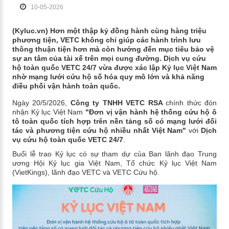
10-05-2026
(Kyluc.vn) Hơn một thập kỷ đồng hành cùng hàng triệu
phương tiện, VETC không chỉ giúp các hành trình lưu
thông thuận tiện hơn mà còn hướng đến mục tiêu bảo vệ
sự an tâm của tài xế trên mọi cung đường. Dịch vụ cứu
hộ toàn quốc VETC 24/7 vừa được xác lập Kỷ lục Việt Nam
nhờ mạng lưới cứu hộ số hóa quy mô lớn và khả năng
điều phối vận hành toàn quốc.
Ngày 20/5/2026,
Công ty TNHH VETC RSA
chính thức đón
nhận Kỷ lục Việt Nam
"Đơn vị vận hành hệ thống cứu hộ ô
tô toàn quốc tích hợp trên nền tảng số có mạng lưới đối
tác và phương tiện cứu hộ nhiều nhất Việt Nam"
với
Dịch
vụ cứu hộ toàn quốc VETC 24/7
.
Buổi lễ trao Kỷ lục có sự tham dự của Ban lãnh đạo Trung
ương Hội Kỷ lục gia Việt Nam, Tổ chức Kỷ lục Việt Nam
(VietKings), lãnh đạo VETC và VETC Cứu hộ.