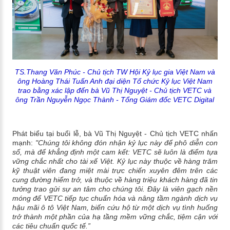
TS.Thang Văn Phúc - Chủ tịch TW Hội Kỷ lục gia Việt Nam và
ông Hoàng Thái Tuấn Anh đại diện Tổ chức Kỷ lục Việt Nam
trao bằng xác lập đến b
à Vũ Thị Nguyệt - Chủ tịch VETC và
ông Trần Nguyễn Ngọc Thành - Tổng Giám đốc VETC Digital
Phát biểu tại buổi lễ, bà Vũ Thị Nguyệt - Chủ tịch VETC nhấn
mạnh:
"Chúng tôi không đón nhận kỷ lục này để phô diễn con
số, mà để khẳng định một cam kết: VETC sẽ luôn là điểm tựa
vững chắc nhất cho tài xế Việt. Kỷ lục này thuộc về hàng trăm
kỹ thuật viên đang miệt mài trực chiến xuyên đêm trên các
cung đường hiểm trở, và thuộc về hàng triệu khách hàng đã tin
tưởng trao gửi sự an tâm cho chúng tôi. Đây là viên gạch nền
móng để VETC tiếp tục chuẩn hóa và nâng tầm ngành dịch vụ
hậu mãi ô tô Việt Nam, biến cứu hộ từ một dịch vụ tình huống
trở thành một phần của hạ tầng mềm vững chắc, tiệm cận với
các tiêu chuẩn quốc tế.”