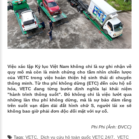
Việc xác lập Kỷ lục Việt Nam không chỉ là sự ghi nhận về
quy mô mà còn là minh chứng cho tầm nhìn chiến lược
của VETC trong việc hoàn thiện hệ sinh thái di chuyển
thông minh.
Từ thu phí không dừng (ETC) đến cứu hộ số
hóa, VETC đang từng bước định nghĩa lại khái niệm
"hành trình thông suốt". Đó không chỉ là việc lướt qua
những làn thu phí không dừng, mà là sự bảo đảm rằng
trên suốt vạn dặm dải đất hình chữ S, người lái xe sẽ
không bao giờ phải đơn độc đối mặt với sự cố.
Phi Phi (Ảnh: ĐVCC)
Tags:
VETC
,
Dịch vụ cứu hộ toàn quốc VETC 24/7
,
VETC