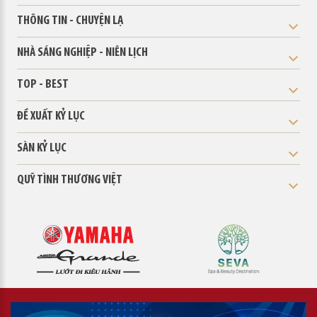
THÔNG TIN - CHUYỆN LẠ
NHÀ SÁNG NGHIỆP - NIÊN LỊCH
TOP - BEST
ĐỀ XUẤT KỶ LỤC
SÀN KỶ LỤC
QUỸ TÌNH THƯƠNG VIỆT