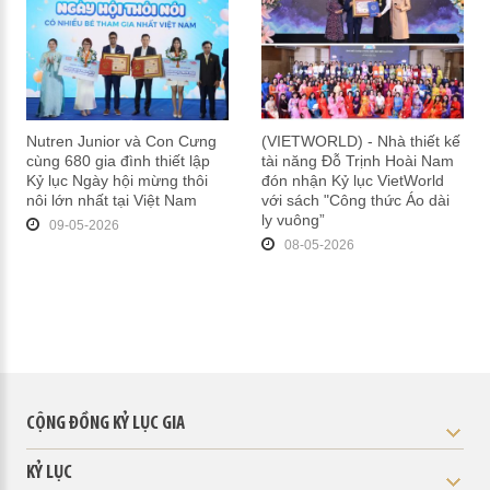
Nutren Junior và Con Cưng
(VIETWORLD) - Nhà thiết kế
cùng 680 gia đình thiết lập
tài năng Đỗ Trịnh Hoài Nam
Kỷ lục Ngày hội mừng thôi
đón nhận Kỷ lục VietWorld
nôi lớn nhất tại Việt Nam
với sách "Công thức Áo dài
ly vuông”
09-05-2026
08-05-2026
CỘNG ĐỒNG KỶ LỤC GIA
KỶ LỤC