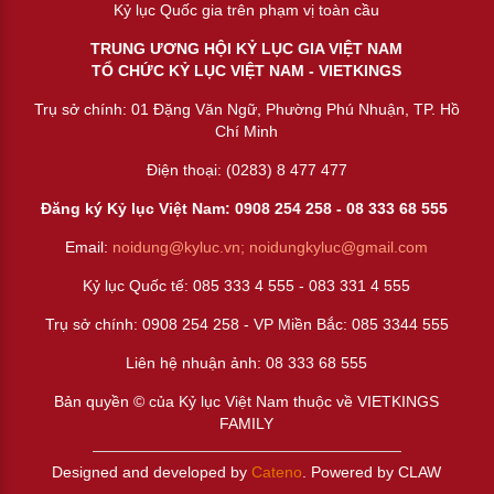
Kỷ lục Quốc gia trên phạm vị toàn cầu
TRUNG ƯƠNG HỘI KỶ LỤC GIA VIỆT NAM
TỔ CHỨC KỶ LỤC VIỆT NAM - VIETKINGS
Trụ sở chính: 01 Đặng Văn Ngữ, Phường Phú Nhuận, TP. Hồ
Chí Minh
Điện thoại: (0283) 8 477 477
Đăng ký Kỷ lục Việt Nam: 0908 254 258 -
08 333 68 55
5
Email:
noidung@kyluc.vn;
noidungkyluc@gmail.com
Kỷ lục Quốc tế: 085 333 4 555 - 083 331 4 555
Trụ sở chính: 0908 254 258 - VP Miền Bắc: 085 3344 555
Liên hệ nhuận ảnh:
08 333 68 555
Bản quyền © của Kỷ lục Việt Nam thuộc về VIETKINGS
FAMILY
Designed and developed by
Cateno
. Powered by CLAW