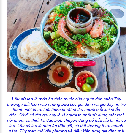
Lẩu cù lao
là món ăn thân thuộc của người dân miền Tây
thường xuất hiện vào những bữa tiệc gia đình và giờ đây nó trở
thành một kí ức tuổi thơ của rất nhiều người mỗi khi nhắc
đến. Sở dĩ có tên gọi này là vì người ta phải sử dụng một loại
nồi nhôm có thiết kế đặc biệt, chuyên dùng để nấu lẩu là nồi cù
lao. Lẩu cù lao là món ăn dân giã, có thể thưởng thức quanh
năm. Tùy theo mỗi địa phương và điều kiện từng gia đình mà