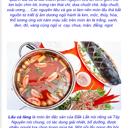
lợn luộc chín tới, trứng rán thái chỉ, dưa chuột chẻ, bắp chuối,
xoài ương,... Các nguyên liệu và gia vị làm nên món lẩu thả bắt
nguồn từ triết lý âm dương ngũ hành là kim, mộc, thủy, hỏa,
thổ tương ứng với năm màu sắc trên món ăn là trắng, xanh,
đen, đỏ, vàng cùng ngũ vị cay, chua, mặn, đắng, ngọt.
Lẩu cá lăng
là món ăn đặc sản của Đắk Lắk nói riêng và Tây
Nguyên nói chung, có tác dụng giải nhiệt, bổ dưỡng, được
nhiều người lựa chọn trong mùa hè. Một nồi lẩu ngon đòi hỏi