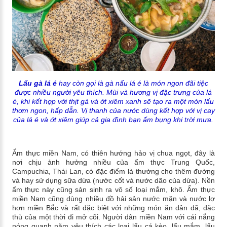
Lẩu gà lá é
hay còn gọi là gà nấu lá é là món ngon đãi tiệc
được nhiều người yêu thích. Mùi và hương vị đặc trưng của lá
é, khi kết hợp với thịt gà và ớt xiêm xanh sẽ tạo ra một món lẩu
thơm ngon, hấp dẫn. Vị thanh của nước dùng kết hợp với vị cay
của lá é và ớt xiêm giúp cả gia đình bạn ấm bụng khi trời mưa.
Ẩm thực miền Nam, có thiên hướng hảo vị chua ngọt, đây là
nơi chịu ảnh hưởng nhiều của ẩm thực Trung Quốc,
Campuchia, Thái Lan, có đặc điểm là thường cho thêm đường
và hay sử dụng sữa dừa (nước cốt và nước dão của dừa). Nền
ẩm thực này cũng sản sinh ra vô số loại mắm, khô. Ẩm thực
miền Nam cũng dùng nhiều đồ hải sản nước mặn và nước lợ
hơn miền Bắc và rất đặc biệt với những món ăn dân dã, đặc
thù của một thời đi mở cõi. Người dân miền Nam với cái nắng
nóng quanh năm yêu thích các loại lẩu cá kèo, lẩu mắm, lẩu