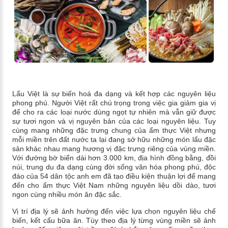
Lẩu Việt là sự biến hoá đa dạng và kết hợp các nguyên liệu
phong phú. Người Việt rất chú trọng trong việc gia giảm gia vị
để cho ra các loại nước dùng ngọt tự nhiên mà vẫn giữ được
sự tươi ngon và vị nguyên bản của các loại nguyên liệu. Tuy
cùng mang những đặc trưng chung của ẩm thực Việt nhưng
mỗi miền trên đất nước ta lại đang sở hữu những món lẩu đặc
sản khác nhau mang hương vị đặc trưng riêng của vùng miền.
Với đường bờ biển dài hơn 3.000 km, địa hình đồng bằng, đồi
núi, trung du đa dạng cùng đời sống văn hóa phong phú, độc
đáo của 54 dân tộc anh em đã tạo điều kiện thuận lợi để mang
đến cho ẩm thực Việt Nam những nguyên liệu dồi dào, tươi
ngon cùng nhiều món ăn đặc sắc.
Vị trí địa lý sẽ ảnh hưởng đến việc lựa chọn nguyên liệu chế
biến, kết cấu bữa ăn. Tùy theo địa lý từng vùng miền sẽ ảnh