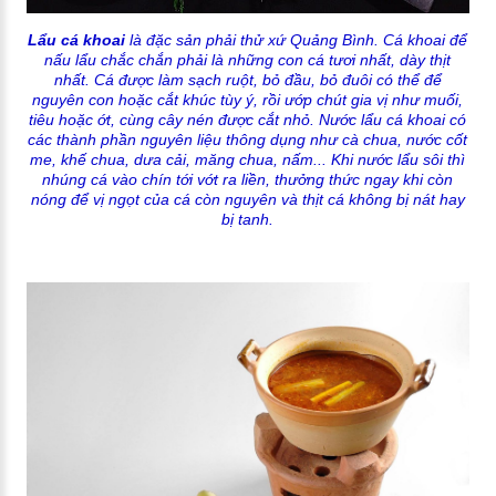
Lẩu cá khoai
là đặc sản phải thử xứ Quảng Bình. Cá khoai để
nấu lẩu chắc chắn phải là những con cá tươi nhất, dày thịt
nhất. Cá được làm sạch ruột, bỏ đầu, bỏ đuôi có thể để
nguyên con hoặc cắt khúc tùy ý, rồi ướp chút gia vị như muối,
tiêu hoặc ớt, cùng cây nén được cắt nhỏ. Nước lẩu cá khoai có
các thành phần nguyên liệu thông dụng như cà chua, nước cốt
me, khế chua, dưa cải, măng chua, nấm... Khi nước lẩu sôi thì
nhúng cá vào chín tới vớt ra liền, thưởng thức ngay khi còn
nóng để vị ngọt của cá còn nguyên và thịt cá không bị nát hay
bị tanh.