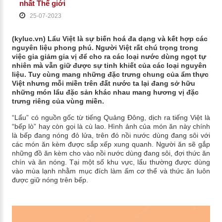
nhất Thế giới
25-07-2023
(kyluc.vn) Lẩu Việt là sự biến hoá đa dạng và kết hợp các
nguyên liệu phong phú. Người Việt rất chú trọng trong
việc gia giảm gia vị để cho ra các loại nước dùng ngọt tự
nhiên mà vẫn giữ được sự tinh khiết của các loại nguyên
liệu. Tuy cùng mang những đặc trưng chung của ẩm thực
Việt nhưng mỗi miền trên đất nước ta lại đang sở hữu
những món lẩu đặc sản khác nhau mang hương vị đặc
trưng riêng của vùng miền.
“Lẩu” có nguồn gốc từ tiếng Quảng Đông, dịch ra tiếng Việt là
“bếp lò” hay còn gọi là cù lao. Hình ảnh của món ăn này chính
là bếp đang nóng đỏ lửa, trên đó nồi nước dùng đang sôi với
các món ăn kèm được sắp xếp xung quanh. Người ăn sẽ gắp
những đồ ăn kèm cho vào nồi nước dùng đang sôi, đợi thức ăn
chín và ăn nóng. Tại một số khu vực, lẩu thường được dùng
vào mùa lạnh nhằm mục đích làm ấm cơ thể và thức ăn luôn
được giữ nóng trên bếp.