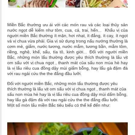
Miền Bắc thường ưu ái với các món rau và các loại thủy sản
nước ngọt dễ kiếm như tôm, cua, cá, trai, hến... Khẩu vị của
người miền Bắc thường ít mặn, hơi nhạt, ít đắng, ít cay, ít ngọt
và vị chua vừa phải. Gia vị sử dụng trong nấu nướng thường là
cơm mẻ, giấm, nước tương, nước mắm, tương bần, mắm tôm,
riềng, nghệ, khế, sấu, tía tô, kinh giới… Đối với người miền
Bắc, những món lẩu thường được yêu thích thường là lẩu vịt
om sấu với vị chua ngọt , thanh mát của sấu non mùa hè hay
là vị lẩu riêu cua đồng dậy mùi giấm bỗng, hay lẩu gà đậm đà
với rau ngải cứu the the đắng đầu lưỡi.
Đối với người miền Bắc, những món lẩu thường được yêu
thích thường là lẩu vịt om sấu với vị chua ngọt , thanh mát của
sấu non mùa hè hay là vị lẩu riêu cua đồng dậy mùi dấm bỗng,
hay lẩu gà đậm đà với rau ngải cứu the the đắng đầu lưỡi.
Một số món lẩu miền Bắc tiêu biểu có thể kể đến như: