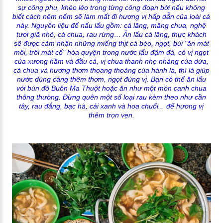
sự công phu, khéo léo trong từng công đoạn bởi nếu không
biết cách nêm nếm sẽ làm mất đi hương vị hấp dẫn của loài cá
này. Nguyên liệu để nấu lẩu gồm: cá lăng, măng chua, nghệ
tươi giã nhỏ, cà chua, rau rừng… Ăn lẩu cá lăng, thực khách
sẽ được cảm nhận những miếng thịt cá béo, ngọt, bùi "ăn mát
môi, trôi mát cổ" hòa quyện trong nước lẩu đậm đà, có vị ngọt
của xương hầm và đầu cá, vị chua thanh nhẹ nhàng của dứa,
cà chua và hương thơm thoang thoảng của hành lá, thì là giúp
nước dùng càng thêm thơm, ngọt đúng vị. Bạn có thể ăn lẩu
với bún đỏ Buôn Ma Thuột hoặc ăn như một món canh chua
thông thường. Đừng quên một số loại rau kèm theo như cần
tây, rau đắng, bạc hà, cải xanh và hoa chuối... để hương vị
thêm trọn vẹn.