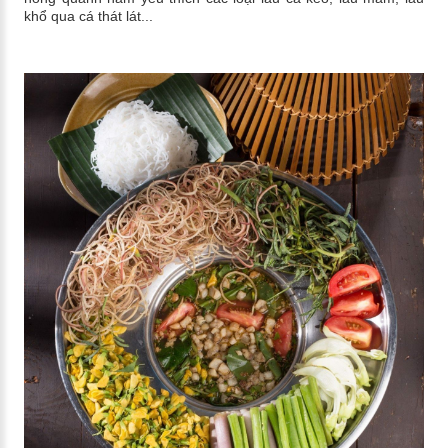
khổ qua cá thát lát...