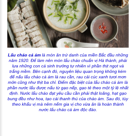
Lẩu cháo cá ám
là món ăn trứ danh của miền Bắc đầu những
năm 1920. Để làm nên món lẩu cháo chuẩn vị Hà thành, phải
lựa những con cá sinh trưởng tự nhiên vì phần thịt ngọt và
trắng mềm. Bên cạnh đó, nguyên liệu quan trọng không kém
để nấu lẩu cháo cá ám là rau cần, rau cải cúc xanh tươi mơn
mởn cũng như thịt ba chỉ. Điểm đặc biệt của lẩu cháo cá ám là
phần nước lẩu được nấu từ gạo nếp, gạo tẻ theo một tỷ lệ nhất
định. Nước lẩu cháo đạt yêu cầu cần phải thật loãng, hạt gạo
bung đều như hoa, tạo cái thanh thú của cháo ám. Sau đó, tùy
theo khẩu vị mà nêm nếm gia vị cho vừa ăn là hoàn thành
nước lẩu cháo cá ám độc đáo.