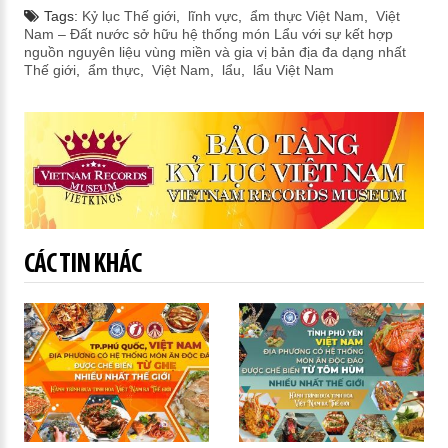
Tags:
Kỷ lục Thế giới
,
lĩnh vực
,
ẩm thực Việt Nam
,
Việt
Nam – Đất nước sở hữu hệ thống món Lẩu với sự kết hợp
nguồn nguyên liệu vùng miền và gia vị bản địa đa dạng nhất
Thế giới
,
ẩm thực
,
Việt Nam
,
lẩu
,
lẩu Việt Nam
CÁC TIN KHÁC