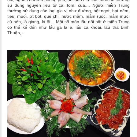
sử dụng nguyên liệu từ cá, tôm, cua,... Người miền Trung
thường sử dụng các loại gia vị như đường, bột ngọt, hạt nêm,
tiêu, muối, ớt bột, quế chi, nước mắm, mắm ruốc, mắm mực,
củ nén, lá giang, lá ổi… Một số món lẩu nổi bật ở miền Trung
có thể kể đến như lẩu gà lá é, lẩu cá khoai, lẩu thả Bình
Thuận,...