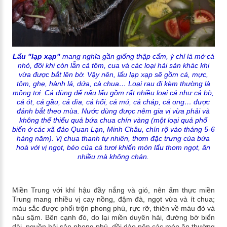
Lẩu "lạp xạp"
mang nghĩa gần giống thập cẩm, ý chỉ là mớ cá
nhỏ, đôi khi còn lẫn cả tôm, cua và các loại hải sản khác khi
vừa được bắt lên bờ. Vậy nên, lẩu lạp xạp sẽ gồm cá, mực,
tôm, ghẹ, hành lá, dứa, cà chua… Loại rau đi kèm thường là
mồng tơi. Cá dùng để nấu lẩu gồm rất nhiều loại cá như cá bò,
cá ót, cá gầu, cá dìa, cá hối, cá mú, cá cháp, cá ong… được
đánh bắt theo mùa. Nước dùng được nêm gia vị vừa phải và
không thể thiếu quả bứa chua chín vàng (một loại quả phổ
biến ở các xã đảo Quan Lạn, Minh Châu, chín rộ vào tháng 5-6
hàng năm). Vị chua thanh tự nhiên, thơm đặc trưng của bứa
hoà với vị ngọt, béo của cá tươi khiến món lẩu thơm ngọt, ăn
nhiều mà không chán.
Miền Trung với khí hậu đầy nắng và gió, nên ẩm thực miền
Trung mang nhiều vị cay nồng, đậm đà, ngọt vừa và ít chua;
màu sắc được phối trộn phong phú, rực rỡ, thiên về màu đỏ và
nâu sậm. Bên cạnh đó, do lại miền duyên hải, đường bờ biển
dài, nguồn hải sản phong phú, dồi dào nên các món ăn thường