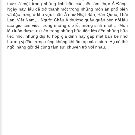
thực là một trong những linh hồn của nền ẩm thực Á Đông.
Ngày nay, lẩu đã trở thành một trong những món ăn phổ biến
và đặc trưng ở khu vực châu Á như Nhật Bản, Hàn Quốc, Thái
Lan, Việt Nam,... Người Châu Á thường quây quần bên nồi lẩu
sau giờ làm việc, trong những dịp lễ, mừng sinh nhật,… Món
lẩu luôn được ưu tiên trong những bữa tiệc lớn đến những bữa
tiệc nhỏ, những dịp tụ họp gia đình hay gặp mặt bạn bè nhờ
hương vị đặc trưng cùng không khí ấm áp của mình. Họ có thể
ngồi hàng giờ để cùng tâm sự, chuyện trò với nhau.