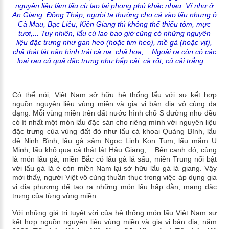
nguyên liệu làm lẩu cù lao lại phong phú khác nhau. Ví như ở
An Giang, Đồng Tháp, người ta thường cho cá vào lẩu nhưng ở
Cà Mau, Bạc Liêu, Kiên Giang thì không thể thiếu tôm, mực
tươi,... Tuy nhiên, lẩu cù lao bao giờ cũng có những nguyên
liệu đặc trưng như gan heo (hoặc tim heo), mề gà (hoặc vịt),
chả thát lát nặn hình trái cà na, chả hoa,... Ngoài ra còn có các
loại rau củ quả đặc trưng như bắp cải, cà rốt, củ cải trắng,...
Có thể nói, Việt Nam sở hữu hệ thống lẩu với sự kết hợp
nguồn nguyên liệu vùng miền và gia vị bản địa vô cùng đa
dạng. Mỗi vùng miền trên đất nước hình chữ S dường như đều
có ít nhất một món lẩu đặc sản cho riêng mình với nguyên liệu
đặc trưng của vùng đất đó như lẩu cá khoai Quảng Bình, lẩu
dê Ninh Bình, lẩu gà sâm Ngọc Linh Kon Tum, lẩu mắm U
Minh, lẩu khổ qua cá thát lát Hậu Giang,... Bên cạnh đó, cùng
là món lẩu gà, miền Bắc có lẩu gà lá sấu, miền Trung nổi bật
với lẩu gà lá é còn miền Nam lại sở hữu lẩu gà lá giang. Vậy
mới thấy, người Việt vô cùng thuần thục trong việc áp dụng gia
vị địa phương để tạo ra những món lẩu hấp dẫn, mang đặc
trưng của từng vùng miền.
Với những giá trị tuyệt vời của hệ thống món lẩu Việt Nam sự
kết hợp nguồn nguyên liệu vùng miền và gia vị bản địa, năm