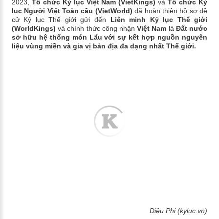
2023,
Tổ chức Kỷ lục Việt Nam (VietKings)
và
Tổ chức Kỷ
luc Người Việt Toàn cầu (VietWorld)
đã hoàn thiện hồ sơ đề
cử Kỷ lục Thế giới gửi đến
Liên minh Kỷ lục Thế giới
(WorldKings)
và chính thức công nhận
Việt Nam
là
Đất nước
sở hữu hệ thống món Lẩu với sự kết hợp nguồn nguyên
liệu vùng miền và gia vị bản địa đa dạng nhất Thế giới.
Diệu Phi (kyluc.vn)