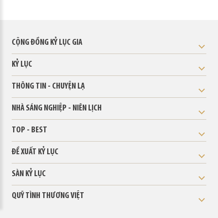
CỘNG ĐỒNG KỶ LỤC GIA
KỶ LỤC
THÔNG TIN - CHUYỆN LẠ
NHÀ SÁNG NGHIỆP - NIÊN LỊCH
TOP - BEST
ĐỀ XUẤT KỶ LỤC
SÀN KỶ LỤC
QUỸ TÌNH THƯƠNG VIỆT