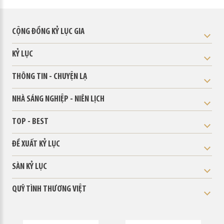
CỘNG ĐỒNG KỶ LỤC GIA
KỶ LỤC
THÔNG TIN - CHUYỆN LẠ
NHÀ SÁNG NGHIỆP - NIÊN LỊCH
TOP - BEST
ĐỀ XUẤT KỶ LỤC
SÀN KỶ LỤC
QUỸ TÌNH THƯƠNG VIỆT