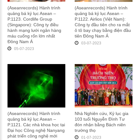
(Aseanrecords) Hành trình
(Aseanrecords) Hành trình
quảng bá kỷ lục Asean –
quảng bá kỷ lục Asean –
P.1123. Cordlife Group
P.1122. Airlios (Việt Nam):
(Singapore): Công ty điều
Công ty đầu tiên cho ra mắt
hành mạng lưới ngân hàng
ô tô bay chạy bằng điện đầu
máu cuống rốn lớn nhất
tiên Đông Nam Á
Đông Nam Á
03-07-2023
05-07-2023
(Aseanrecords) Hành trình
Nhà Nghiên cứu, Kỷ lục gia
quảng bá kỷ lục Asean –
103 tuổi Nguyễn Đình Tư
P.1121. Các nhà khoa học tại
đón nhận bằng Bách niên
Đại học Công nghệ Nanyang
trường thọ
phát triển công nghệ mới
01-07-2023