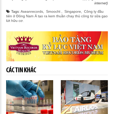
internet)
Tags:
Aseanrecords
,
Smoocht
,
Singapore
,
Công ty đầu
tiên ở Đông Nam Á tạo ra kem thuần chay thủ công từ sữa gạo
lứt hữu cơ.
CÁC TIN KHÁC