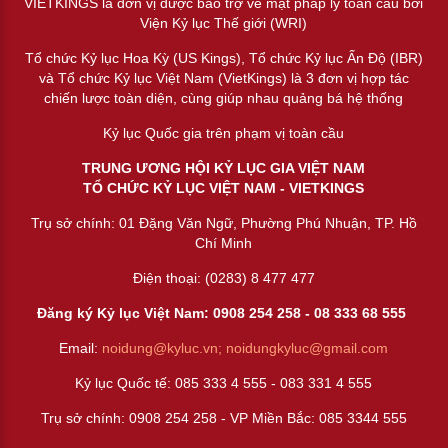
VIETKINGS là đơn vị được bảo trợ về mặt pháp lý toàn cầu bởi
Viện Kỷ lục Thế giới (WRI)
Tổ chức Kỷ lục Hoa Kỳ (US Kings), Tổ chức Kỷ lục Ấn Độ (IBR)
và Tổ chức Kỷ lục Việt Nam (VietKings) là 3 đơn vị hợp tác
chiến lược toàn diện, cùng giúp nhau quảng bá hệ thống
Kỷ lục Quốc gia trên phạm vị toàn cầu
TRUNG ƯƠNG HỘI KỶ LỤC GIA VIỆT NAM
TỔ CHỨC KỶ LỤC VIỆT NAM - VIETKINGS
Trụ sở chính: 01 Đặng Văn Ngữ, Phường Phú Nhuận, TP. Hồ
Chí Minh
Điện thoại: (0283) 8 477 477
Đăng ký Kỷ lục Việt Nam: 0908 254 258 -
08 333 68 55
5
Email:
noidung@kyluc.vn;
noidungkyluc@gmail.com
Kỷ lục Quốc tế: 085 333 4 555 - 083 331 4 555
Trụ sở chính: 0908 254 258 - VP Miền Bắc: 085 3344 555