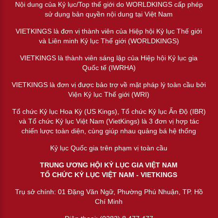
Nội dung của Kỷ lục/Top thế giới do WORLDKINGS cấp phép
sử dụng bản quyền nội dung tại Việt Nam
VIETKINGS là đơn vị thành viên của Hiệp hội Kỷ lục Thế giới
và Liên minh Kỷ lục Thế giới (WORLDKINGS)
VIETKINGS là thành viên sáng lập của Hiệp hội Kỷ lục gia
Quốc tế (IWRHA)
VIETKINGS là đơn vị được bảo trợ về mặt pháp lý toàn cầu bởi
Viện Kỷ lục Thế giới (WRI)
Tổ chức Kỷ lục Hoa Kỳ (US Kings), Tổ chức Kỷ lục Ấn Độ (IBR)
và Tổ chức Kỷ lục Việt Nam (VietKings) là 3 đơn vị hợp tác
chiến lược toàn diện, cùng giúp nhau quảng bá hệ thống
Kỷ lục Quốc gia trên phạm vị toàn cầu
TRUNG ƯƠNG HỘI KỶ LỤC GIA VIỆT NAM
TỔ CHỨC KỶ LỤC VIỆT NAM - VIETKINGS
Trụ sở chính: 01 Đặng Văn Ngữ, Phường Phú Nhuận, TP. Hồ
Chí Minh