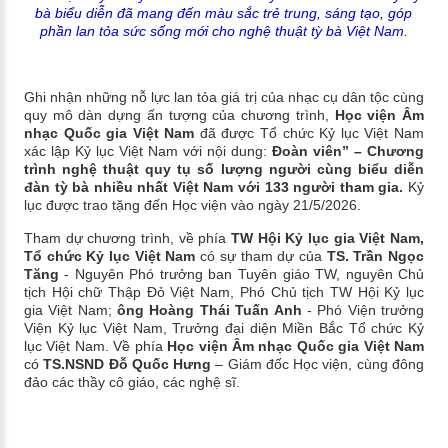
bà biểu diễn đã mang đến màu sắc trẻ trung, sáng tạo, góp
phần lan tỏa sức sống mới cho nghệ thuật tỳ bà Việt Nam.
Ghi nhận những nỗ lực lan tỏa giá trị của nhạc cụ dân tộc cùng
quy mô dàn dựng ấn tượng của chương trình,
Học viện Âm
nhạc Quốc gia Việt Nam
đã được Tổ chức Kỷ lục Việt Nam
xác lập Kỷ lục Việt Nam với nội dung:
Đoàn viên” – Chương
trình nghệ thuật quy tụ số lượng người cùng biểu diễn
đàn tỳ bà nhiều nhất Việt Nam với 133 người tham gia.
Kỷ
lục được trao tặng đến Học viện vào ngày 21/5/2026.
Tham dự chương trình, về phía
TW Hội Kỷ lục gia Việt Nam,
Tổ chức Kỷ lục Việt Nam
có sự tham dự của
TS. Trần Ngọc
Tăng
- Nguyên Phó trưởng ban Tuyên giáo TW, nguyên Chủ
tịch Hội chữ Thập Đỏ Việt Nam, Phó Chủ tịch TW Hội Kỷ lục
gia Việt Nam;
ông Hoàng Thái Tuấn Anh
- Phó Viện trưởng
Viện Kỷ lục Việt Nam, Trưởng đại diện Miền Bắc Tổ chức Kỷ
lục Việt Nam. Về phía
Học viện Âm nhạc Quốc gia Việt Nam
có
TS.NSND Đỗ Quốc Hưng
– Giám đốc Học viện, cùng đông
đảo các thầy cô giáo, các nghệ sĩ.