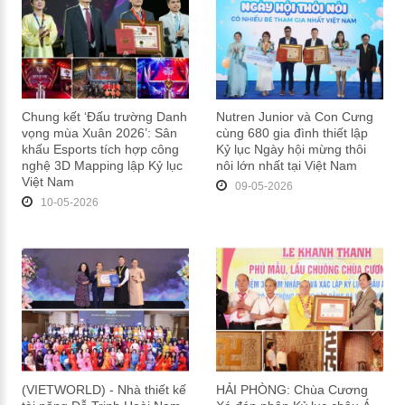
Chung kết ‘Đấu trường Danh
Nutren Junior và Con Cưng
vọng mùa Xuân 2026’: Sân
cùng 680 gia đình thiết lập
khấu Esports tích hợp công
Kỷ lục Ngày hội mừng thôi
nghệ 3D Mapping lập Kỷ lục
nôi lớn nhất tại Việt Nam
Việt Nam
09-05-2026
10-05-2026
(VIETWORLD) - Nhà thiết kế
HẢI PHÒNG: Chùa Cương