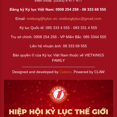
Điện thoại: (0283) 8 477 477
Đăng ký Kỷ lục Việt Nam: 0908 254 258 -
08 333 68 55
5
Email:
noidung@kyluc.vn;
noidungkyluc@gmail.com
Kỷ lục Quốc tế: 085 333 4 555 - 083 331 4 555
Trụ sở chính: 0908 254 258 - VP Miền Bắc: 085 3344 555
Liên hệ nhuận ảnh:
08 333 68 555
Bản quyền © của Kỷ lục Việt Nam thuộc về VIETKINGS
FAMILY
Designed and developed by
Cateno
. Powered by CLAW