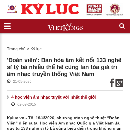
Trang chủ
>
Kỷ lục
'Đoàn viên': Bản hòa âm kết nối 133 nghệ
sĩ tỳ bà nhiều thế hệ cùng lan tỏa giá trị
âm nhạc truyền thống Việt Nam
21-05-2026
4 học viện âm nhạc tuyệt vời nhất thế giới
02-09-2015
Kyluc.vn - Tối 19/4/2026, chương trình nghệ thuật “Đoàn
Viên” diễn ra tại Học viện Âm nhạc Quốc gia Việt Nam đã
quy tụ 133 nghệ sĩ tỳ bà cùng biểu diễn trong không gian