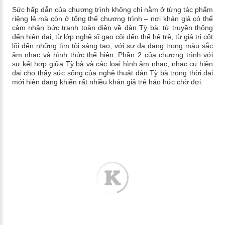
Sức hấp dẫn của chương trình không chỉ nằm ở từng tác phẩm
riêng lẻ mà còn ở tổng thể chương trình – nơi khán giả có thể
cảm nhận bức tranh toàn diện về đàn Tỳ bà: từ truyền thống
đến hiện đại, từ lớp nghệ sĩ gạo cội đến thế hệ trẻ, từ giá trị cốt
lõi đến những tìm tòi sáng tạo, với sự đa dạng trong màu sắc
âm nhạc và hình thức thể hiện. Phần 2 của chương trình với
sự kết hợp giữa Tỳ bà và các loại hình âm nhạc, nhạc cụ hiện
đại cho thấy sức sống của nghệ thuật đàn Tỳ bà trong thời đại
mới hiện đang khiến rất nhiều khán giả trẻ háo hức chờ đợi.