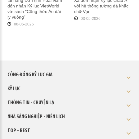
tài năng Đỗ Trịnh Hoài Nam
Xá đón nhận Kỷ lục châu Á
đón nhận Kỷ lục VietWorld
với hệ thống tường đá khắc
với sách "Công thức Áo dài
chữ Vạn
ly vuông”
03-05-2026
08-05-2026
CỘNG ĐỒNG KỶ LỤC GIA
KỶ LỤC
THÔNG TIN - CHUYỆN LẠ
NHÀ SÁNG NGHIỆP - NIÊN LỊCH
TOP - BEST