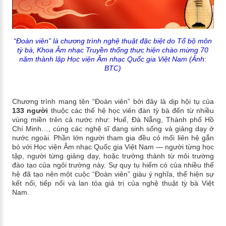
“Đoàn viên” là chương trình nghệ thuật đặc biệt do Tổ bộ môn
tỳ bà, Khoa Âm nhạc Truyền thống thực hiện chào mừng 70
năm thành lập Học viện Âm nhạc Quốc gia Việt Nam (Ảnh:
BTC)
Chương trình mang tên “Đoàn viên” bởi đây là dịp hội tụ của
133 người
thuộc các thế hệ học viên đàn tỳ bà đến từ nhiều
vùng miền trên cả nước như: Huế, Đà Nẵng, Thành phố Hồ
Chí Minh…, cùng các nghệ sĩ đang sinh sống và giảng dạy ở
nước ngoài. Phần lớn người tham gia đều có mối liên hệ gắn
bó với Học viện Âm nhạc Quốc gia Việt Nam — người từng học
tập, người từng giảng dạy, hoặc trưởng thành từ môi trường
đào tạo của ngôi trường này. Sự quy tụ hiếm có của nhiều thế
hệ đã tạo nên một cuộc “Đoàn viên” giàu ý nghĩa, thể hiện sự
kết nối, tiếp nối và lan tỏa giá trị của nghệ thuật tỳ bà Việt
Nam.