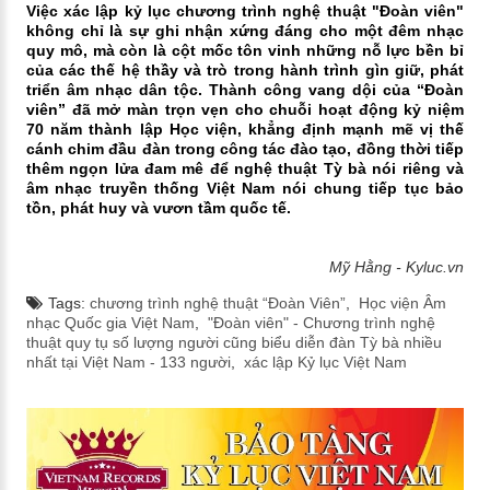
Việc xác lập kỷ lục chương trình nghệ thuật "Đoàn viên"
không chỉ là sự ghi nhận xứng đáng cho một đêm nhạc
quy mô, mà còn là cột mốc tôn vinh những nỗ lực bền bỉ
của các thế hệ thầy và trò trong hành trình gìn giữ, phát
triển âm nhạc dân tộc. Thành công vang dội của “Đoàn
viên” đã mở màn trọn vẹn cho chuỗi hoạt động kỷ niệm
70 năm thành lập Học viện, khẳng định mạnh mẽ vị thế
cánh chim đầu đàn trong công tác đào tạo, đồng thời tiếp
thêm ngọn lửa đam mê để nghệ thuật Tỳ bà nói riêng và
âm nhạc truyền thống Việt Nam nói chung tiếp tục bảo
tồn, phát huy và vươn tầm quốc tế.
Mỹ Hằng - Kyluc.vn
Tags:
chương trình nghệ thuật “Đoàn Viên”
,
Học viện Âm
nhạc Quốc gia Việt Nam
,
"Đoàn viên" - Chương trình nghệ
thuật quy tụ số lượng người cũng biểu diễn đàn Tỳ bà nhiều
nhất tại Việt Nam - 133 người
,
xác lập Kỷ lục Việt Nam