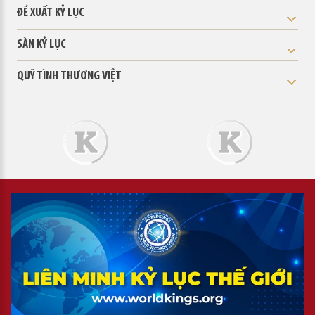
ĐỀ XUẤT KỶ LỤC
SÀN KỶ LỤC
QUỸ TÌNH THƯƠNG VIỆT