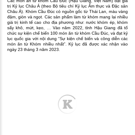
Các món ăn từ khóm Cầu Đúc (Hậu Giang, Việt Nam) đạt giá
trị Kỷ lục Châu Á (theo Bộ tiêu chí Kỷ lục Ẩm thực và Đặc sản
Châu Á). Khóm Cầu Đúc có nguồn gốc từ Thái Lan, màu vàng
đậm, giòn và ngọt. Các sản phẩm làm từ khóm mang lại nhiều
giá trị kinh tế cao cho địa phương như: nước khóm ép, khóm
sấy khô, mứt, kẹo, … Vào năm 2022, tỉnh Hậu Giang đã tổ
chức sự kiện chế biến 100 món ăn từ khóm Cầu Đúc, và đạt kỷ
lục quốc gia với nội dung “Sự kiện chế biến và công diễn các
món ăn từ Khóm nhiều nhất”. Kỷ lục đã được xác nhận vào
ngày 23 tháng 3 năm 2023.