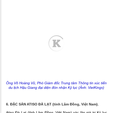
Ông Võ Hoàng Vũ, Phó Giám đốc Trung tâm Thông tin xúc tiến
du lịch Hậu Giang đại diện đón nhận Kỷ lục
(Ảnh: VietKings)
6. ĐẶC SẢN ATISO ĐÀ LẠT (tỉnh Lâm Đồng, Việt Nam).
Atiso Đà Lạt (tỉnh Lâm Đồng, Việt Nam) xác lập giá trị Kỷ lục