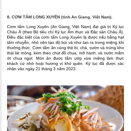
8. CƠM TẤM LONG XUYÊN (tỉnh An Giang, Việt Nam).
Cơm tấm Long Xuyên (An Giang, Việt Nam) đạt giá trị Kỷ lục
Châu Á (theo Bộ tiêu chí Kỷ lục Ẩm thực và Đặc sản Châu Á).
Điều đặc biệt của cơm tấm Long Xuyên là được nấu bằng hạt
tấm nhuyễn, nhỏ nên tạo độ bùi và như tan ra trong miệng khi
thưởng thức. Cơm tấm ăn cùng thịt bì, chả, sườn và trứng kho
thái lát mỏng, kèm theo chút đồ chua, mỡ hành, và nước mắm
ớt chua ngọt. Món ăn được tẩm ướp vừa miệng làm thực
khách cứ nhớ hoài hương vị khó quên. Kỷ lục đã được xác
nhận vào ngày 21 tháng 3 năm 2023.