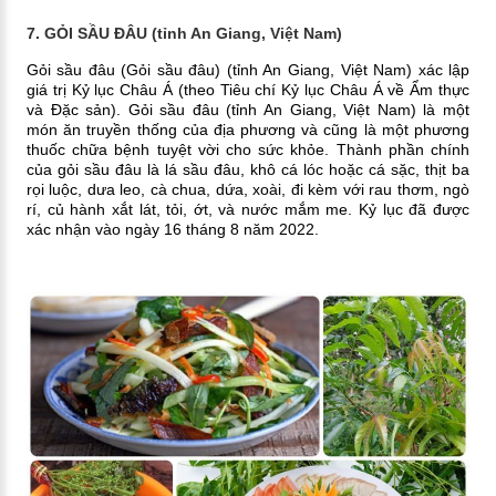
7. GỎI SẦU ĐÂU (tỉnh An Giang, Việt Nam)
Gỏi sầu đâu (Gỏi sầu đâu) (tỉnh An Giang, Việt Nam) xác lập
giá trị Kỷ lục Châu Á (theo Tiêu chí Kỷ lục Châu Á về Ẩm thực
và Đặc sản). Gỏi sầu đâu (tỉnh An Giang, Việt Nam) là một
món ăn truyền thống của địa phương và cũng là một phương
thuốc chữa bệnh tuyệt vời cho sức khỏe. Thành phần chính
của gỏi sầu đâu là lá sầu đâu, khô cá lóc hoặc cá sặc, thịt ba
rọi luộc, dưa leo, cà chua, dứa, xoài, đi kèm với rau thơm, ngò
rí, củ hành xắt lát, tỏi, ớt, và nước mắm me. Kỷ lục đã được
xác nhận vào ngày 16 tháng 8 năm 2022.