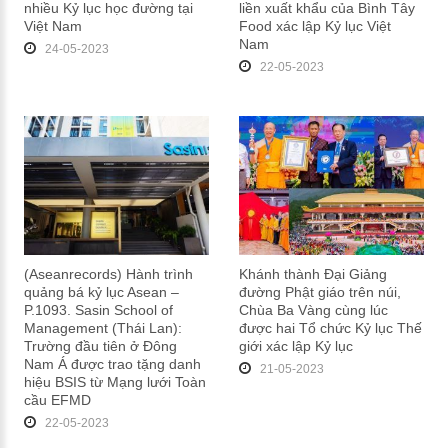
nhiều Kỷ lục học đường tại
liền xuất khẩu của Bình Tây
Việt Nam
Food xác lập Kỷ lục Việt
Nam
24-05-2023
22-05-2023
(Aseanrecords) Hành trình
Khánh thành Đại Giảng
quảng bá kỷ lục Asean –
đường Phật giáo trên núi,
P.1093. Sasin School of
Chùa Ba Vàng cùng lúc
Management (Thái Lan):
được hai Tổ chức Kỷ lục Thế
Trường đầu tiên ở Đông
giới xác lập Kỷ lục
Nam Á được trao tặng danh
21-05-2023
hiệu BSIS từ Mạng lưới Toàn
cầu EFMD
22-05-2023