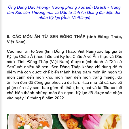
Ông Đặng Đức Phong- Trưởng phòng Xúc tiến Du lịch - Trung
tâm Xúc tiến Thương mại và Đầu tư tỉnh An Giang đại diện đón
nhận Kỷ lục
(Ảnh: VietKings)
9. CÁC MÓN ĂN TỪ SEN ĐỒNG THÁP (tỉnh Đồng Tháp,
Việt Nam).
Các món ăn từ Sen (tỉnh Đồng Tháp, Việt Nam) xác lập giá trị
Kỷ lục Châu Á (theo Tiêu chí Kỷ lục Châu Á về Ẩm thực và Đặc
sản). Tỉnh Đồng Tháp (Việt Nam) được mệnh danh là "Xứ sở
Sen" với nhiều hồ sen. Sen Đồng Tháp không chỉ dùng để tô
điểm mà còn được chế biến thành hàng trăm món ăn ngon từ
món canh đến món khô, món mặn đến món tráng miệng, đồ
ăn liền đến đồ đóng gói phục vụ du lịch. Hầu như tất cả các bộ
phận của cây sen, bao gồm rễ, thân, hoa, hạt và lá đều có thể
chế biến thành những món ăn ngon. Kỷ lục đã được xác nhận
vào ngày 16 tháng 8 năm 2022.