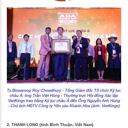
Ts.Biswaroop Roy Chowdhury - Tổng Giám đốc Tổ chức Kỷ lục
châu Á; ông Trần Việt Hùng - Thường trực Hội đồng Xác lập
VietKings trao bằng Kỷ lục châu Á đến Ông Nguyễn Anh Hùng
- Chủ tịch HĐTV Công ty Yến sào Khánh Hòa (ảnh: VietKings)
2. THANH LONG (tỉnh Bình Thuận, Việt Nam)