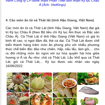
hành Công ty CP Nước mắm Phan Thiết đón nhận Kỷ lục Châu
Á
(Ảnh: VietKings)
4. Các món ăn từ cá Thát lát (tỉnh Hậu Giang, Việt Nam)
Các món ăn từ cá Thát Lát (tỉnh Hậu Giang, Việt Nam) đạt giá
trị Kỷ lục Châu Á (theo Bộ tiêu chí Kỷ lục Ẩm thực và Đặc sản
Châu Á). Cá Thát Lát ở tỉnh Hậu Giang (Việt Nam) có giá trị
kinh tế cao, vị ngọt đậm đà, thịt cá dai. Cá Thát Lát được chế
biến thành hàng trăm món ăn phong phú với nhiều phương
thức chế biến độc đáo như chiên, hấp, nấu lẩu, làm gỏi,... cho
ra đời những món ăn ngon với sự hòa quyện hài hòa giữa
hương vị Á và Âu như: chả cá Thát Lát, Lẩu khổ qua cá Thát
Lát, gỏi cá Thát Lát,... Kỷ lục được xác nhận vào ngày
16/08/2022.