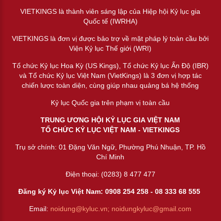
VIETKINGS là thành viên sáng lập của Hiệp hội Kỷ lục gia
Quốc tế (IWRHA)
VIETKINGS là đơn vị được bảo trợ về mặt pháp lý toàn cầu bởi
Viện Kỷ lục Thế giới (WRI)
Tổ chức Kỷ lục Hoa Kỳ (US Kings), Tổ chức Kỷ lục Ấn Độ (IBR)
và Tổ chức Kỷ lục Việt Nam (VietKings) là 3 đơn vị hợp tác
chiến lược toàn diện, cùng giúp nhau quảng bá hệ thống
Kỷ lục Quốc gia trên phạm vị toàn cầu
TRUNG ƯƠNG HỘI KỶ LỤC GIA VIỆT NAM
TỔ CHỨC KỶ LỤC VIỆT NAM - VIETKINGS
Trụ sở chính: 01 Đặng Văn Ngữ, Phường Phú Nhuận, TP. Hồ
Chí Minh
Điện thoại: (0283) 8 477 477
Đăng ký Kỷ lục Việt Nam: 0908 254 258 -
08 333 68 55
5
Email:
noidung@kyluc.vn;
noidungkyluc@gmail.com