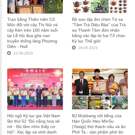
Trao bằng Thiên niên Cổ
Bộ sưu tập ấm chén Tử sa
Mộc đối với cây Thị Núi và
“Tâm Trà Diệu Bảo” của Trà
cây Kén trên 100 năm tuổi
sư Thanh Tâm đón nhận
tại Lễ hội đua ghe nan
bằng xác lập từ hai Tổ chức
truyền thống làng Phương
Kỷ lục Thế giới
Diên - Huế
28-05-2023
22-06-2023
Hội ngộ Kỷ lục gia Việt Nam
BJ Mukbang nổi tiếng của
lần thứ 52 “Đủ nắng hoa sẽ
Hàn Quốc Heo MinSu
nở - Đủ tầm nhìn thấy cơ
(Yasigi) thử thách nấu và ăn
hội”: Xác lập và vinh danh
Phở Ta - sản phẩm phở ăn