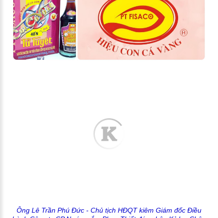
Ông Lê Trần Phú Đức - Chủ tịch HĐQT kiêm Giám đốc Điều