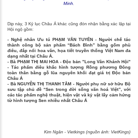
Minh.
Dịp này, 3 Kỷ lục Châu Á khác cũng đón nhận bằng xác lập tại
Hội ngộ gồm:
- Nghệ nhân Ưu tú PHẠM VĂN TUYÊN - Người chế tác
thành công bộ sản phẩm “Bách Bình” bằng gốm phù
điêu, đắp nổi hoa văn, họa tiết truyền thống Việt Nam đa
dạng nhất tại Châu Á.
- Bà PHẠM THỊ MAI HOA - Độc bản "Long Vân Khánh Hội"
- Tác phẩm điêu khắc hình tượng Rồng phương Đông
toàn thân bằng gỗ lũa nguyên khối đạt giá trị Độc bản
Châu Á
- Bà NGUYỄN THỊ THANH TÂM - Người phụ nữ sở hữu Bộ
sưu tập chủ đề “Sen trong đời sống văn hoá Việt”, với
các tác phẩm nghệ thuật, hiện vật và kỷ vật lấy cảm hứng
từ hình tượng Sen nhiều nhất Châu Á
Kim Ngân - Vietkings (nguồn ảnh: VietKings)