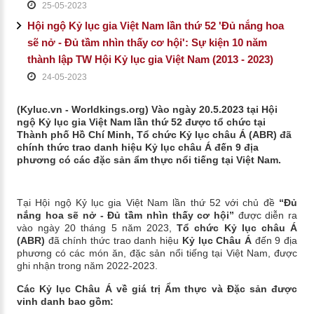
25-05-2023
Hội ngộ Kỷ lục gia Việt Nam lần thứ 52 'Đủ nắng hoa
sẽ nở - Đủ tầm nhìn thấy cơ hội': Sự kiện 10 năm
thành lập TW Hội Kỷ lục gia Việt Nam (2013 - 2023)
24-05-2023
(Kyluc.vn - Worldkings.org) Vào ngày 20.5.2023 tại Hội
ngộ Kỷ lục gia Việt Nam lần thứ 52 được tổ chức tại
Thành phố Hồ Chí Minh, Tổ chức Kỷ lục châu Á (ABR) đã
chính thức trao danh hiệu Kỷ lục châu Á đến 9 địa
phương có các đặc sản ẩm thực nổi tiếng tại Việt Nam.
Tại Hội ngộ Kỷ lục gia Việt Nam lần thứ 52 với chủ đề
“Đủ
nắng hoa sẽ nở - Đủ tầm nhìn thấy cơ hội”
được diễn ra
vào ngày 20 tháng 5 năm 2023,
Tổ chức Kỷ lục châu Á
(ABR)
đã chính thức trao danh hiệu
Kỷ lục Châu Á
đến 9 địa
phương có các món ăn, đặc sản nổi tiếng tại Việt Nam, được
ghi nhận trong năm 2022-2023.
Các Kỷ lục Châu Á về giá trị Ẩm thực và Đặc sản được
vinh danh bao gồm: