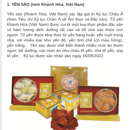
1. YẾN SÀO (tỉnh Khánh Hòa, Việt Nam)
Yến sào (Khánh Hòa, Việt Nam) xác lập giá trị Kỷ lục Châu Á
(theo Tiêu chí Kỷ lục Châu Á về Ẩm thực và Đặc sản). Tổ yến
Khánh Hòa (Việt Nam) được coi là một loại thực phẩm đặc sản
có hàm lượng dinh dưỡng rất cao và tốt cho sức khỏe con
người. Tổ yến được khai thác từ yến hang hoặc yến nuôi trong
nhà, với nhiều loại như yến đỏ, yến tinh chế (có màu hồng),
yến trắng… Yến sào được chế biến thành nhiều món ăn thơm
ngon, bổ dưỡng. các món ăn như cháo tổ yến, chè tổ yến, súp
tổ yến… Kỷ lục được xác nhận vào ngày 16/08/2022.