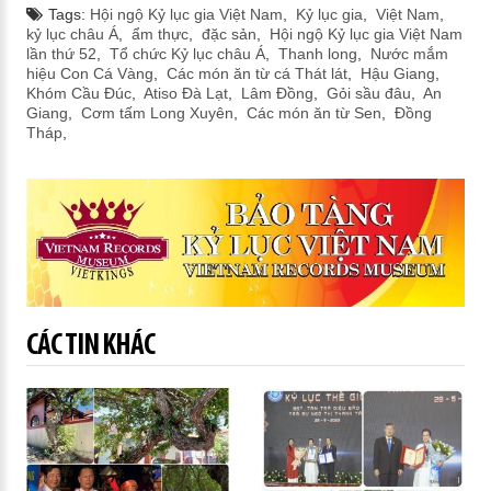
Tags:
Hội ngộ Kỷ lục gia Việt Nam
,
Kỷ lục gia
,
Việt Nam
,
kỷ lục châu Á
,
ẩm thực
,
đặc sản
,
Hội ngộ Kỷ lục gia Việt Nam
lần thứ 52
,
Tổ chức Kỷ lục châu Á
,
Thanh long
,
Nước mắm
hiệu Con Cá Vàng
,
Các món ăn từ cá Thát lát
,
Hậu Giang
,
Khóm Cầu Đúc
,
Atiso Đà Lạt
,
Lâm Đồng
,
Gỏi sầu đâu
,
An
Giang
,
Cơm tấm Long Xuyên
,
Các món ăn từ Sen
,
Đồng
Tháp
,
CÁC TIN KHÁC