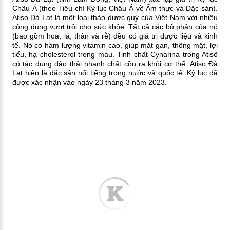
Châu Á (theo Tiêu chí Kỷ lục Châu Á về Ẩm thực và Đặc sản).
Atiso Đà Lạt là một loại thảo dược quý của Việt Nam với nhiều
công dụng vượt trội cho sức khỏe. Tất cả các bộ phận của nó
(bao gồm hoa, lá, thân và rễ) đều có giá trị dược liệu và kinh
tế. Nó có hàm lượng vitamin cao, giúp mát gan, thông mật, lợi
tiểu, hạ cholesterol trong máu. Tinh chất Cynarina trong Atisô
có tác dụng đào thải nhanh chất cồn ra khỏi cơ thể. Atiso Đà
Lạt hiện là đặc sản nổi tiếng trong nước và quốc tế. Kỷ lục đã
được xác nhận vào ngày 23 tháng 3 năm 2023.