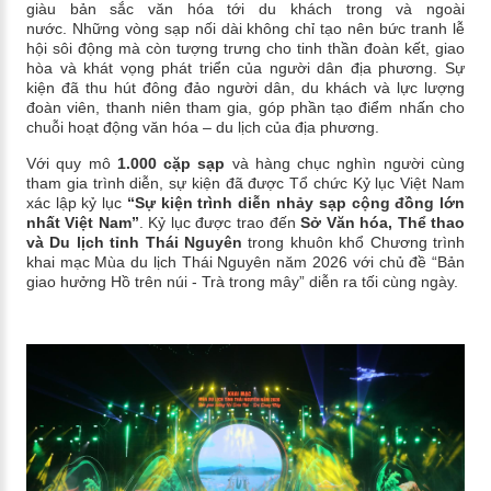
giàu bản sắc văn hóa tới du khách trong và ngoài
nước. Những vòng sạp nối dài không chỉ tạo nên bức tranh lễ
hội sôi động mà còn tượng trưng cho tinh thần đoàn kết, giao
hòa và khát vọng phát triển của người dân địa phương. Sự
kiện đã thu hút đông đảo người dân, du khách và lực lượng
đoàn viên, thanh niên tham gia, góp phần tạo điểm nhấn cho
chuỗi hoạt động văn hóa – du lịch của địa phương.
Với quy mô
1.000 cặp sạp
và hàng chục nghìn người cùng
tham gia trình diễn, sự kiện đã được Tổ chức Kỷ lục Việt Nam
xác lập kỷ lục
“Sự kiện trình diễn nhảy sạp cộng đồng lớn
nhất Việt Nam”
. Kỷ lục được trao đến
Sở Văn hóa, Thể thao
và Du lịch tỉnh Thái Nguyên
trong khuôn khổ Chương trình
khai mạc Mùa du lịch Thái Nguyên năm 2026 với chủ đề “Bản
giao hưởng Hồ trên núi - Trà trong mây” diễn ra tối cùng ngày.