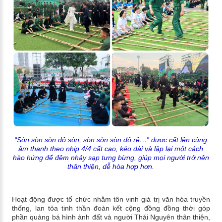
“Sòn sòn sòn đô sòn, sòn sòn sòn đô rê…” được cất lên cùng
âm thanh theo nhịp 4/4 cất cao, kéo dài và lặp lại một cách
hào hứng để đêm nhảy sạp tưng bừng, giúp mọi người trở nên
thân thiện, dễ hòa hợp hơn.
Hoạt động được tổ chức nhằm tôn vinh giá trị văn hóa truyền
thống, lan tỏa tinh thần đoàn kết cộng đồng đồng thời góp
phần quảng bá hình ảnh đất và người Thái Nguyên thân thiện,