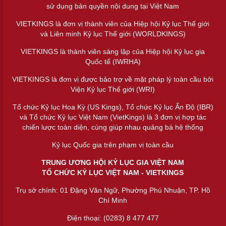
sử dụng bản quyền nội dung tại Việt Nam
VIETKINGS là đơn vị thành viên của Hiệp hội Kỷ lục Thế giới
và Liên minh Kỷ lục Thế giới (WORLDKINGS)
VIETKINGS là thành viên sáng lập của Hiệp hội Kỷ lục gia
Quốc tế (IWRHA)
VIETKINGS là đơn vị được bảo trợ về mặt pháp lý toàn cầu bởi
Viện Kỷ lục Thế giới (WRI)
Tổ chức Kỷ lục Hoa Kỳ (US Kings), Tổ chức Kỷ lục Ấn Độ (IBR)
và Tổ chức Kỷ lục Việt Nam (VietKings) là 3 đơn vị hợp tác
chiến lược toàn diện, cùng giúp nhau quảng bá hệ thống
Kỷ lục Quốc gia trên phạm vị toàn cầu
TRUNG ƯƠNG HỘI KỶ LỤC GIA VIỆT NAM
TỔ CHỨC KỶ LỤC VIỆT NAM - VIETKINGS
Trụ sở chính: 01 Đặng Văn Ngữ, Phường Phú Nhuận, TP. Hồ
Chí Minh
Điện thoại: (0283) 8 477 477