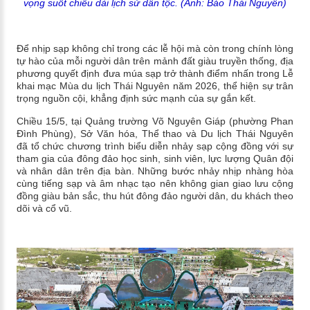
vọng suốt chiều dài lịch sử dân tộc. (Ảnh: Báo Thái Nguyên)
Để nhịp sạp không chỉ trong các lễ hội mà còn trong chính lòng
tự hào của mỗi người dân trên mảnh đất giàu truyền thống, địa
phương quyết định đưa múa sạp trở thành điểm nhấn trong Lễ
khai mạc Mùa du lịch Thái Nguyên năm 2026, thể hiện sự trân
trọng nguồn cội, khẳng định sức mạnh của sự gắn kết.
Chiều 15/5, tại Quảng trường Võ Nguyên Giáp (phường Phan
Đình Phùng), Sở Văn hóa, Thể thao và Du lịch Thái Nguyên
đã tổ chức chương trình biểu diễn nhảy sạp cộng đồng với sự
tham gia của đông đảo học sinh, sinh viên, lực lượng Quân đội
và nhân dân trên địa bàn. Những bước nhảy nhịp nhàng hòa
cùng tiếng sạp và âm nhạc tạo nên không gian giao lưu cộng
đồng giàu bản sắc, thu hút đông đảo người dân, du khách theo
dõi và cổ vũ.