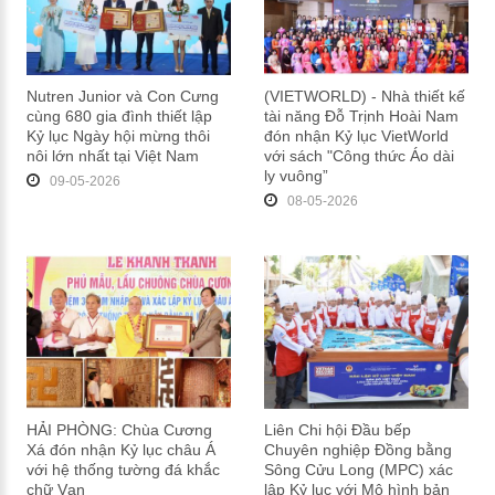
Nutren Junior và Con Cưng
(VIETWORLD) - Nhà thiết kế
cùng 680 gia đình thiết lập
tài năng Đỗ Trịnh Hoài Nam
Kỷ lục Ngày hội mừng thôi
đón nhận Kỷ lục VietWorld
nôi lớn nhất tại Việt Nam
với sách "Công thức Áo dài
ly vuông”
09-05-2026
08-05-2026
HẢI PHÒNG: Chùa Cương
Liên Chi hội Đầu bếp
Xá đón nhận Kỷ lục châu Á
Chuyên nghiệp Đồng bằng
với hệ thống tường đá khắc
Sông Cửu Long (MPC) xác
chữ Vạn
lập Kỷ lục với Mô hình bản