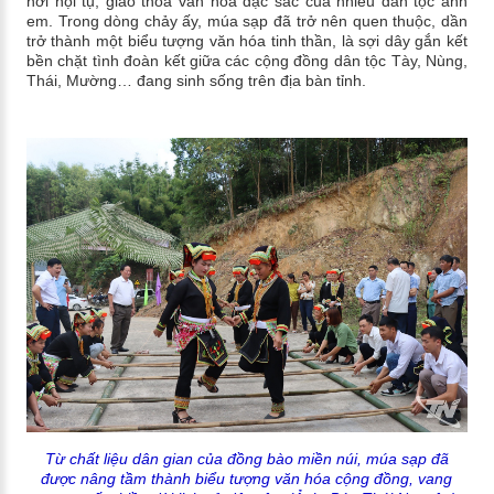
nơi hội tụ, giao thoa văn hóa đặc sắc của nhiều dân tộc anh
em. Trong dòng chảy ấy, múa sạp đã trở nên quen thuộc, dần
trở thành một biểu tượng văn hóa tinh thần, là sợi dây gắn kết
bền chặt tình đoàn kết giữa các cộng đồng dân tộc Tày, Nùng,
Thái, Mường… đang sinh sống trên địa bàn tỉnh.
Từ chất liệu dân gian của đồng bào miền núi, múa sạp đã
được nâng tầm thành biểu tượng văn hóa cộng đồng, vang