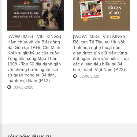
[WOWTIMES - VIETKINGS]
[WOWTIMES - VIETKINGS]
Hầm chứa vũ khí Biệt động
Rối cạn Tế Tiêu tại Hà Nội:
Sài Gòn tại TP.Hồ Chí Minh:
Tinh hoa nghệ thuật dân
Nơi lưu giữ ký ức của cuộc
gian được gìn giữ trên vùng
Tổng tiến công Mậu Thân
đất ngàn năm văn hiến - Top
1968 - Top 50 địa danh gắn
các di sản tiêu biểu tại 34
với những bước ngoặt lịch
tỉnh, thành Việt Nam (P.22)
sử quan trọng tại 34 tỉnh,
02-06-2026
thành Việt Nam (P.12)
03-06-2026