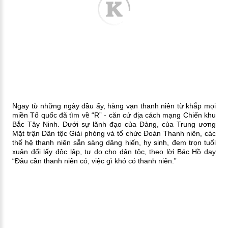
Ngay từ những ngày đầu ấy, hàng vạn thanh niên từ khắp mọi
miền Tổ quốc đã tìm về “R” - căn cứ địa cách mạng Chiến khu
Bắc Tây Ninh. Dưới sự lãnh đạo của Đảng, của Trung ương
Mặt trận Dân tộc Giải phóng và tổ chức Đoàn Thanh niên, các
thế hệ thanh niên sẵn sàng dâng hiến, hy sinh, đem trọn tuổi
xuân đổi lấy độc lập, tự do cho dân tộc, theo lời Bác Hồ dạy
“Đâu cần thanh niên có, việc gì khó có thanh niên.”