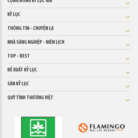
CỘNG ĐỒNG KỶ LỤC GIA
KỶ LỤC
THÔNG TIN - CHUYỆN LẠ
NHÀ SÁNG NGHIỆP - NIÊN LỊCH
TOP - BEST
ĐỀ XUẤT KỶ LỤC
SÀN KỶ LỤC
QUỸ TÌNH THƯƠNG VIỆT