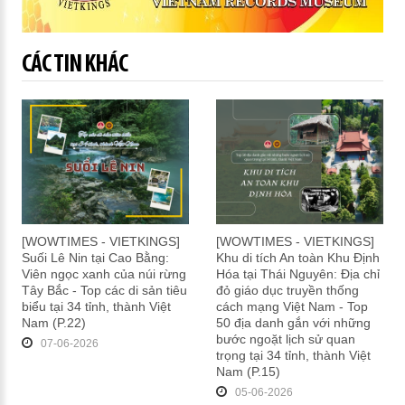
CÁC TIN KHÁC
[WOWTIMES - VIETKINGS]
[WOWTIMES - VIETKINGS]
Suối Lê Nin tại Cao Bằng:
Khu di tích An toàn Khu Định
Viên ngọc xanh của núi rừng
Hóa tại Thái Nguyên: Địa chỉ
Tây Bắc - Top các di sản tiêu
đỏ giáo dục truyền thống
biểu tại 34 tỉnh, thành Việt
cách mạng Việt Nam - Top
Nam (P.22)
50 địa danh gắn với những
bước ngoặt lịch sử quan
07-06-2026
trọng tại 34 tỉnh, thành Việt
Nam (P.15)
05-06-2026