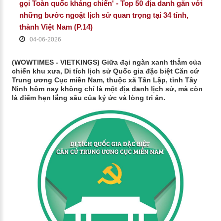
gọi Toàn quốc kháng chiến' - Top 50 địa danh gắn với
những bước ngoặt lịch sử quan trọng tại 34 tỉnh,
thành Việt Nam (P.14)
04-06-2026
(WOWTIMES - VIETKINGS) Giữa đại ngàn xanh thẳm của
chiến khu xưa, Di tích lịch sử Quốc gia đặc biệt Căn cứ
Trung ương Cục miền Nam, thuộc xã Tân Lập, tỉnh Tây
Ninh hôm nay không chỉ là một địa danh lịch sử, mà còn
là điểm hẹn lắng sâu của ký ức và lòng tri ân.