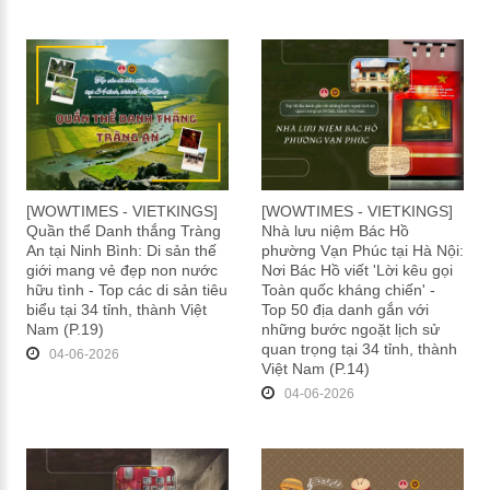
[WOWTIMES - VIETKINGS]
[WOWTIMES - VIETKINGS]
Quần thể Danh thắng Tràng
Nhà lưu niệm Bác Hồ
An tại Ninh Bình: Di sản thế
phường Vạn Phúc tại Hà Nội:
giới mang vẻ đẹp non nước
Nơi Bác Hồ viết 'Lời kêu gọi
hữu tình - Top các di sản tiêu
Toàn quốc kháng chiến' -
biểu tại 34 tỉnh, thành Việt
Top 50 địa danh gắn với
Nam (P.19)
những bước ngoặt lịch sử
quan trọng tại 34 tỉnh, thành
04-06-2026
Việt Nam (P.14)
04-06-2026