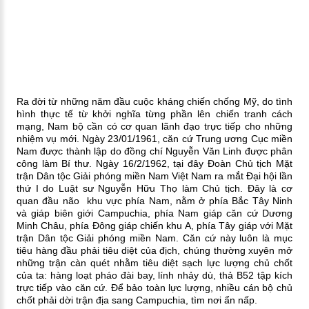
Ra đời từ những năm đầu cuộc kháng chiến chống Mỹ, do tình
hình thực tế từ khởi nghĩa từng phần lên chiến tranh cách
mạng, Nam bộ cần có cơ quan lãnh đạo trực tiếp cho những
nhiệm vụ mới. Ngày 23/01/1961, căn cứ Trung ương Cục miền
Nam được thành lập do đồng chí Nguyễn Văn Linh được phân
công làm Bí thư.
Ngày 16/2/1962, tại đây Đoàn Chủ tịch Mặt
trận Dân tộc Giải phóng miền Nam Việt Nam ra mắt Đại hội lần
thứ I do Luật sư Nguyễn Hữu Thọ làm Chủ tịch. Đây là cơ
quan đầu não khu vực phía Nam, nằm ở phía Bắc Tây Ninh
và giáp biên giới Campuchia, phía Nam giáp căn cứ Dương
Minh Châu, phía Đông giáp chiến khu A, phía Tây giáp với Mặt
trận Dân tộc Giải phóng miền Nam. Căn cứ này luôn là mục
tiêu hàng đầu phải tiêu diệt của địch, chúng thường xuyên mở
những trận càn quét nhằm tiêu diệt sạch lực lượng chủ chốt
của ta: hàng loạt pháo đài bay, lính nhảy dù, thả B52 tập kích
trực tiếp vào căn cứ. Để bảo toàn lực lượng, nhiều cán bộ chủ
chốt phải dời trận địa sang Campuchia, tìm nơi ẩn nấp.