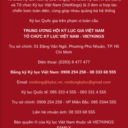
và Tổ chức Kỷ lục Việt Nam (VietKings) là 3 đơn vị hợp tác
chiến lược toàn diện, cùng giúp nhau quảng bá hệ thống
Kỷ lục Quốc gia trên phạm vị toàn cầu
TRUNG ƯƠNG HỘI KỶ LỤC GIA VIỆT NAM
TỔ CHỨC KỶ LỤC VIỆT NAM - VIETKINGS
Trụ sở chính: 01 Đặng Văn Ngữ, Phường Phú Nhuận, TP. Hồ
Chí Minh
Điện thoại: (0283) 8 477 477
Đăng ký Kỷ lục Việt Nam: 0908 254 258 -
08 333 68 55
5
Email:
noidung@kyluc.vn;
noidungkyluc@gmail.com
Kỷ lục Quốc tế: 085 333 4 555 - 083 331 4 555
Trụ sở chính: 0908 254 258 - VP Miền Bắc: 085 3344 555
Liên hệ nhuận ảnh:
08 333 68 555
Bản quyền © của Kỷ lục Việt Nam thuộc về VIETKINGS
FAMILY