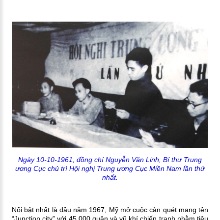
Ngày 10-10-1961, đồng chí Nguyễn Văn Linh, Bí thư Trung
ương Cục chủ trì Hội nghị Trung ương Cục Miền Nam lần thứ
nhất.
Nổi bật nhất là đầu năm 1967, Mỹ mở cuộc càn quét mang tên
“Junction city” với 45.000 quân và vũ khí chiến tranh nhằm tiêu