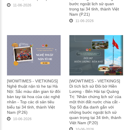
bước ngoặt lịch sử quan
11-06-2026
trọng tại 34 tỉnh, thành Việt
Nam (P.21)
11-06-2026
[WOWTIMES - VIETKINGS]
[WOWTIMES - VIETKINGS]
Nghệ thuật nặn tò he tại Hà
Di tích lịch sử Đôi bờ Hiền
Nội: Sắc màu dân gian từ đôi
Lương - Bến Hải tại Quảng
bàn tay tài hoa của các nghệ
Trị: ‘Nhân chứng lịch sử’ của
nhân - Top các di sản tiêu
một thời đất nước chia cắt -
biểu tại 34 tỉnh, thành Việt
Top 50 địa danh gắn với
Nam (P.26)
những bước ngoặt lịch sử
quan trọng tại 34 tỉnh, thành
10-06-2026
Việt Nam (P.20)
10-06-2026