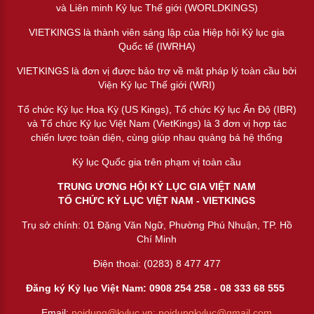
và Liên minh Kỷ lục Thế giới (WORLDKINGS)
VIETKINGS là thành viên sáng lập của Hiệp hội Kỷ lục gia
Quốc tế (IWRHA)
VIETKINGS là đơn vị được bảo trợ về mặt pháp lý toàn cầu bởi
Viện Kỷ lục Thế giới (WRI)
Tổ chức Kỷ lục Hoa Kỳ (US Kings), Tổ chức Kỷ lục Ấn Độ (IBR)
và Tổ chức Kỷ lục Việt Nam (VietKings) là 3 đơn vị hợp tác
chiến lược toàn diện, cùng giúp nhau quảng bá hệ thống
Kỷ lục Quốc gia trên phạm vị toàn cầu
TRUNG ƯƠNG HỘI KỶ LỤC GIA VIỆT NAM
TỔ CHỨC KỶ LỤC VIỆT NAM - VIETKINGS
Trụ sở chính: 01 Đặng Văn Ngữ, Phường Phú Nhuận, TP. Hồ
Chí Minh
Điện thoại: (0283) 8 477 477
Đăng ký Kỷ lục Việt Nam: 0908 254 258 -
08 333 68 55
5
Email:
noidung@kyluc.vn;
noidungkyluc@gmail.com