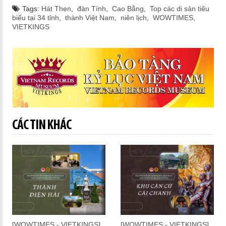
Tags:
Hát Then
,
đàn Tính
,
Cao Bằng
,
Top các di sản tiêu
biểu tại 34 tỉnh
,
thành Việt Nam
,
niên lịch
,
WOWTIMES
,
VIETKINGS
CÁC TIN KHÁC
[WOWTIMES - VIETKINGS]
[WOWTIMES - VIETKINGS]