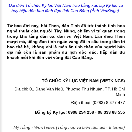
Đại diện Tổ chức Kỷ lục Việt Nam trao bằng xác lập Kỷ lục và
huy hiệu đến ban lãnh đạo tỉnh Cao Bằng (Ảnh VietKings)
Từ bao đời nay, hát Then, đàn Tính đã trở thành tinh hoa
nghệ thuật của người Tày, Nùng, chiếm vị trí quan trọng
trong kho tàng dân ca, dân vũ Việt Nam. Làn điệu Then
mượt mà, tiếng đàn tính ngân vang đã in sâu trong tâm trí
bao thế hệ, không chỉ là món ăn tinh thần của người bản
địa mà còn là sản phẩm du lịch độc đáo, hấp dẫn du
khách mỗi khi đến với vùng đất Cao Bằng.
---------------------------------------------------------------------------
TỔ CHỨC KỶ LỤC VIỆT NAM (VIETKINGS)
Địa chỉ: 01 Đặng Văn Ngữ, Phường Phú Nhuận, TP. Hồ Chí
Minh
Điện thoại: (0283) 8 477 477
Đăng ký Kỷ lục: 0908 254 258 - 08 333 68 555
Mỹ Hằng - WowTimes (Tổng hợp và biên tập, ảnh: Internet)