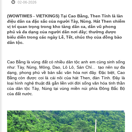
02-06-2026
(WOWTIMES - VIETKINGS) Tại Cao Bằng, Then Tính là làn
điệu dân ca đặc sắc của người Tày, Nùng. Hát Then chiếm
vị trí quan trọng trong kho tàng dân ca, dân vũ phong
phú và đa dạng của người dân nơi đây; thường được
biểu diễn trong các ngày Lễ, Tết, chúc thọ của đồng bào
dân tộc.
Cao Bằng là vùng đất có nhiều dân tộc anh em cùng sinh sống
như: Tày, Nùng, Mông, Dao, Lô Lô, Sán Chỉ... tạo nên sự đa
dạng, phong phú về bản sắc văn hóa nơi đây. Đặc biệt, Cao
Bằng còn được coi là cái nôi của hát Then, đàn Tính. Đây là
loại hình nghệ thuật đã gắn liền với đời sống văn hóa tinh thần
của dân tộc Tày, Nùng tại vùng miền núi phía Đông Bắc Bộ
của đất nước.