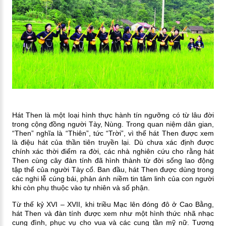
Hát Then là một loại hình thực hành tín ngưỡng có từ lâu đời
trong cộng đồng người Tày, Nùng. Trong quan niệm dân gian,
“Then” nghĩa là “Thiên”, tức “Trời”, vì thế hát Then được xem
là điệu hát của thần tiên truyền lại. Dù chưa xác định được
chính xác thời điểm ra đời, các nhà nghiên cứu cho rằng hát
Then cùng cây đàn tính đã hình thành từ đời sống lao động
tập thể của người Tày cổ. Ban đầu, hát Then được dùng trong
các nghi lễ cúng bái, phản ánh niềm tin tâm linh của con người
khi còn phụ thuộc vào tự nhiên và số phận.
Từ thế kỷ XVI – XVII, khi triều Mạc lên đóng đô ở Cao Bằng,
hát Then và đàn tính được xem như một hình thức nhã nhạc
cung đình, phục vụ cho vua và các cung tần mỹ nữ. Tương