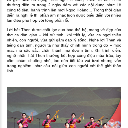
thường diễn ra trong 2 ngày đêm với các nội dung như: Lễ
cúng tổ tiên, hành trình lên mời Ngọc Hoàng... Trong thời gian
diễn ra nghi lễ thì phần âm nhạc luôn được biểu diễn với nhiều
làn điệu phù hợp với từng phần lễ.
Lời hát Then được chắt lọc qua bao thế hệ, mang vẻ đẹp của
thơ ca dân gian – khi trữ tình, khi triết lý, vừa ca ngợi thiên
nhiên, con người, vừa gửi gắm đạo lý sống. Nghe lời Then và
tiếng đàn tính, người ta như thấy chính mình trong đó – mộc
mạc mà sâu sắc, chân thành mà đượm tình. Khi trình diễn,
nghệ nhân hát Then thường kết hợp cùng điệu múa trầu, tay
cầm chùm chuông nhỏ, tạo nên tiết tấu vui tươi nhưng vẫn
trang nghiêm, như cầu nối giữa con người với thế giới thần
linh.