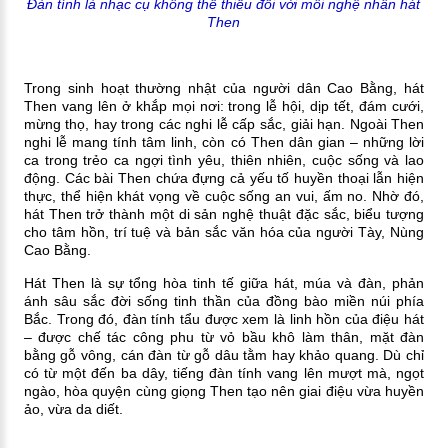
Đàn tính là nhạc cụ không thể thiếu đối với mỗi nghệ nhân hát
Then
Trong sinh hoạt thường nhật của người dân Cao Bằng, hát
Then vang lên ở khắp mọi nơi: trong lễ hội, dịp tết, đám cưới,
mừng thọ, hay trong các nghi lễ cấp sắc, giải hạn. Ngoài Then
nghi lễ mang tính tâm linh, còn có Then dân gian – những lời
ca trong trẻo ca ngợi tình yêu, thiên nhiên, cuộc sống và lao
động. Các bài Then chứa đựng cả yếu tố huyền thoại lẫn hiện
thực, thể hiện khát vọng về cuộc sống an vui, ấm no. Nhờ đó,
hát Then trở thành một di sản nghệ thuật đặc sắc, biểu tượng
cho tâm hồn, trí tuệ và bản sắc văn hóa của người Tày, Nùng
Cao Bằng.
Hát Then là sự tổng hòa tinh tế giữa hát, múa và đàn, phản
ánh sâu sắc đời sống tinh thần của đồng bào miền núi phía
Bắc. Trong đó, đàn tính tẩu được xem là linh hồn của điệu hát
– được chế tác công phu từ vỏ bầu khô làm thân, mặt đàn
bằng gỗ vông, cán đàn từ gỗ dâu tằm hay khảo quang. Dù chỉ
có từ một đến ba dây, tiếng đàn tính vang lên mượt mà, ngọt
ngào, hòa quyện cùng giọng Then tạo nên giai điệu vừa huyền
ảo, vừa da diết.