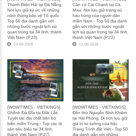
Thành Điện Hải tại Đà Nẵng:
Căn cứ Cái Chanh tại Cà
Nơi lưu giữ ký ức về những
Mau: Nơi lưu giữ trang sử
năm tháng bảo vệ Tổ quốc -
hào hùng của người dân
Top 50 địa danh gắn với
miền Nam - Top 50 địa danh
những bước ngoặt lịch sử
gắn với những bước ngoặt
quan trọng tại 34 tỉnh, thành
lịch sử quan trọng tại 34 tỉnh,
Việt Nam (P.23)
thành Việt Nam (P.22)
13-06-2026
12-06-2026
[WOWTIMES - VIETKINGS]
[WOWTIMES - VIETKINGS]
Ghềnh Đá Đĩa tại Đắk Lắk:
Đền thờ Nguyễn Bỉnh Khiêm
Tuyệt tác địa chất bên bờ
tại Hải Phòng: Di tích lưu giữ
biển miền Trung - Top các di
giá trị tư tưởng của bậc
sản tiêu biểu tại 34 tỉnh,
Trạng Trình đất Việt - Top 50
thành Việt Nam (P.27)
địa danh gắn với những