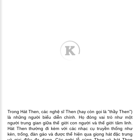
Trong Hát Then, các nghệ sĩ Then (hay còn gọi là "thầy Then")
là những người biểu diễn chính. Họ đóng vai trò như một
người trung gian giữa thế giới con người và thế giới tâm linh.
Hát Then thường đi kèm với các nhạc cụ truyền thống như
kèn, trống, đàn gáo và được thể hiện qua giọng hát đặc trưng
và giai điệu đa dạng. Các nghi lễ cúng Then và hát Then