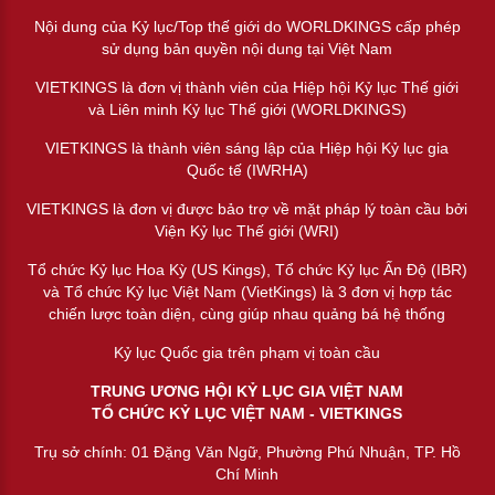
Nội dung của Kỷ lục/Top thế giới do WORLDKINGS cấp phép
sử dụng bản quyền nội dung tại Việt Nam
VIETKINGS là đơn vị thành viên của Hiệp hội Kỷ lục Thế giới
và Liên minh Kỷ lục Thế giới (WORLDKINGS)
VIETKINGS là thành viên sáng lập của Hiệp hội Kỷ lục gia
Quốc tế (IWRHA)
VIETKINGS là đơn vị được bảo trợ về mặt pháp lý toàn cầu bởi
Viện Kỷ lục Thế giới (WRI)
Tổ chức Kỷ lục Hoa Kỳ (US Kings), Tổ chức Kỷ lục Ấn Độ (IBR)
và Tổ chức Kỷ lục Việt Nam (VietKings) là 3 đơn vị hợp tác
chiến lược toàn diện, cùng giúp nhau quảng bá hệ thống
Kỷ lục Quốc gia trên phạm vị toàn cầu
TRUNG ƯƠNG HỘI KỶ LỤC GIA VIỆT NAM
TỔ CHỨC KỶ LỤC VIỆT NAM - VIETKINGS
Trụ sở chính: 01 Đặng Văn Ngữ, Phường Phú Nhuận, TP. Hồ
Chí Minh