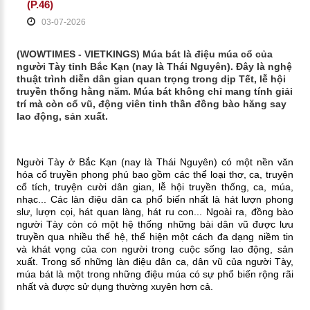
(P.46)
03-07-2026
(WOWTIMES - VIETKINGS) Múa bát là điệu múa cổ của
người Tày tỉnh Bắc Kạn (nay là Thái Nguyên). Đây là nghệ
thuật trình diễn dân gian quan trọng trong dịp Tết, lễ hội
truyền thống hằng năm. Múa bát không chỉ mang tính giải
trí mà còn cổ vũ, động viên tinh thần đồng bào hăng say
lao động, sản xuất.
Người Tày ở Bắc Kạn (nay là Thái Nguyên) có một nền văn
hóa cổ truyền phong phú bao gồm các thể loại thơ, ca, truyện
cổ tích, truyện cười dân gian, lễ hội truyền thống, ca, múa,
nhạc... Các làn điệu dân ca phổ biến nhất là hát lượn phong
slư, lượn cọi, hát quan làng, hát ru con... Ngoài ra, đồng bào
người Tày còn có một hệ thống những bài dân vũ được lưu
truyền qua nhiều thế hệ, thể hiện một cách đa dạng niềm tin
và khát vọng của con người trong cuộc sống lao động, sản
xuất. Trong số những làn điệu dân ca, dân vũ của người Tày,
múa bát là một trong những điệu múa có sự phổ biến rộng rãi
nhất và được sử dụng thường xuyên hơn cả.