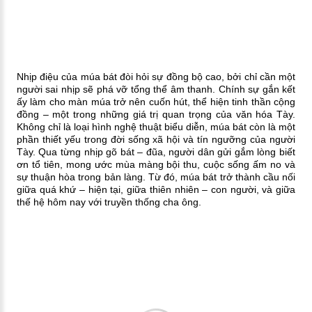
Nhịp điệu của múa bát đòi hỏi sự
đồng bộ cao, bởi chỉ cần một
người sai nhịp sẽ phá vỡ tổng thể âm thanh. Chính sự gắn kết
ấy làm cho màn múa trở nên cuốn hút, thể hiện tinh thần cộng
đồng – một trong những giá trị quan trọng của văn hóa Tày.
Không chỉ là loại hình nghệ thuật biểu diễn, múa bát còn là
một
phần thiết yếu trong đời sống xã hội và tín ngưỡng của người
Tày. Qua từng nhịp gõ bát – đũa, người dân gửi gắm lòng biết
ơn tổ tiên, mong ước mùa màng bội thu, cuộc sống ấm no và
sự thuận hòa trong bản làng. Từ đó, múa bát trở thành cầu nối
giữa quá khứ – hiện tại, giữa thiên nhiên – con người, và giữa
thế hệ hôm nay với truyền thống cha ông.