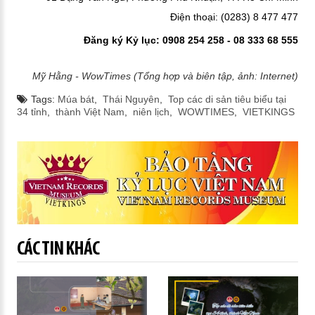
Điện thoại: (0283) 8 477 477
Đăng ký Kỷ lục: 0908 254 258 - 08 333 68 555
Mỹ Hằng - WowTimes (Tổng hợp và biên tập, ảnh: Internet)
Tags:
Múa bát
,
Thái Nguyên
,
Top các di sản tiêu biểu tại
34 tỉnh
,
thành Việt Nam
,
niên lịch
,
WOWTIMES
,
VIETKINGS
CÁC TIN KHÁC