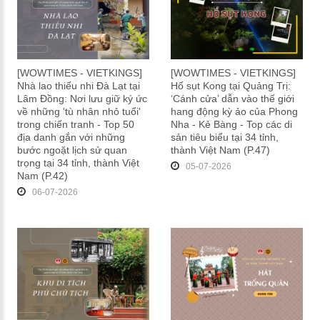
[WOWTIMES - VIETKINGS]
[WOWTIMES - VIETKINGS]
Nhà lao thiếu nhi Đà Lạt tại
Hố sụt Kong tại Quảng Trị:
Lâm Đồng: Nơi lưu giữ ký ức
‘Cánh cửa’ dẫn vào thế giới
về những 'tù nhân nhỏ tuổi'
hang động kỳ ảo của Phong
trong chiến tranh - Top 50
Nha - Kẻ Bàng - Top các di
địa danh gắn với những
sản tiêu biểu tại 34 tỉnh,
bước ngoặt lịch sử quan
thành Việt Nam (P.47)
trọng tại 34 tỉnh, thành Việt
05-07-2026
Nam (P.42)
06-07-2026