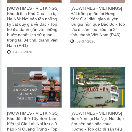
[WOWTIMES - VIETKINGS]
[WOWTIMES - VIETKINGS]
Khu di tích Phủ Chủ tịch tại
Hát trống quân tại Hưng
Hà Nội: Nơi bảo tồn những
Yên: Giai điệu giao duyên
kỷ vật quý giá về Bác - Top
lưu giữ hồn quê Bắc Bộ - Top
50 địa danh gắn với những
các di sản tiêu biểu tại 34
bước ngoặt lịch sử quan
tỉnh, thành Việt Nam (P.46)
trọng tại 34 tỉnh, thành Việt
03-07-2026
Nam (P.41)
04-07-2026
[WOWTIMES - VIETKINGS]
[WOWTIMES - VIETKINGS]
Khu đền thờ Tây Sơn Tam
Suối Yến tại Hà Nội: Nét đẹp
Kiệt tại Gia Lai: Nơi lưu giữ
làm nên bản sắc chùa
hào khí Quang Trung - Top
Hương - Top các di sản tiêu