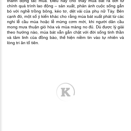
thành động tác múa. Điều này cho thấy múa bát ra đời từ
chính quá trình lao động – sản xuất, phản ánh cuộc sống gắn
bó với nghề trồng bông, kéo tơ, dệt vải của phụ nữ Tày.
Bên
cạnh đó, một số ý kiến khác cho rằng múa bát xuất phát từ các
nghi lễ cầu mùa hoặc lễ mừng cơm mới, khi người dân cầu
mong mưa thuận gió hòa và mùa màng no đủ. Dù được lý giải
theo hướng nào, múa bát vẫn gắn chặt với đời sống tinh thần
và tâm linh của đồng bào, thể hiện niềm tin vào tự nhiên và
lòng tri ân tổ tiên.