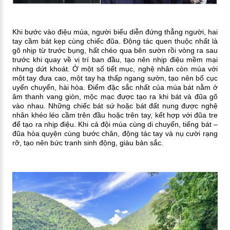
Khi bước vào điệu múa, người biểu diễn đứng thẳng người, hai
tay cầm
bát kẹp cùng chiếc đũa. Động tác quen thuộc nhất là
gõ nhịp từ trước bụng, hất chéo qua bên sườn rồi vòng ra sau
trước khi quay về vị trí ban đầu, tạo nên nhịp điệu mềm mại
nhưng dứt khoát. Ở một số tiết mục, nghệ nhân còn múa với
một tay đưa cao, một tay hạ thấp ngang sườn, tạo nên bố cục
uyển chuyển, hài hòa.
Điểm đặc sắc nhất của múa bát nằm ở
âm thanh vang giòn, mộc mạc được tạo ra khi bát và đũa gõ
vào nhau. Những chiếc bát sứ hoặc bát đất nung được nghệ
nhân khéo léo cầm trên đầu hoặc trên tay, kết hợp với đũa tre
để tạo ra nhịp điệu. Khi cả đội múa cùng di chuyển, tiếng bát –
đũa hòa quyện cùng bước chân, động tác tay và nụ cười rạng
rỡ, tạo nên bức tranh sinh động, giàu bản sắc.