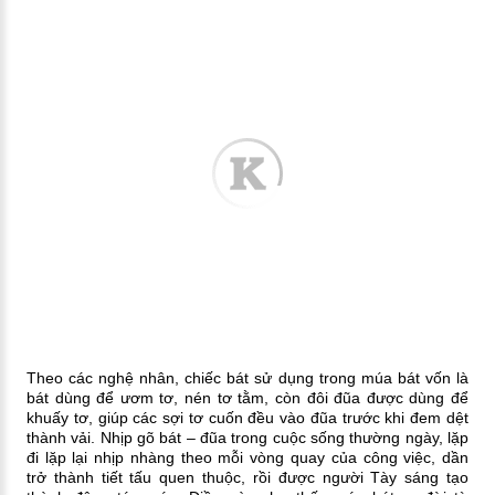
Theo các nghệ nhân, chiếc bát sử dụng trong múa bát vốn là
bát dùng để ươm tơ, nén tơ tằm, còn đôi đũa được dùng để
khuấy tơ, giúp các sợi tơ cuốn đều vào đũa trước khi đem dệt
thành vải. Nhịp gõ bát – đũa trong cuộc sống thường ngày, lặp
đi lặp lại nhịp nhàng theo mỗi vòng quay của công việc, dần
trở thành tiết tấu quen thuộc, rồi được người Tày sáng tạo