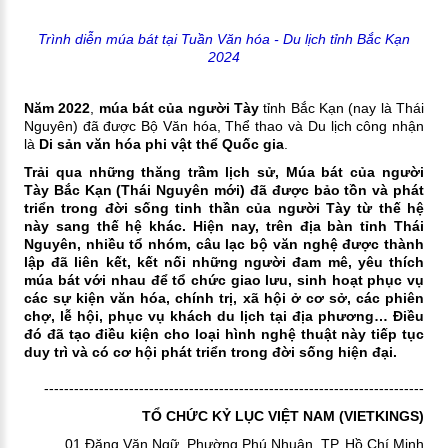
Trình diễn múa bát tại Tuần Văn hóa - Du lịch tỉnh Bắc Kạn
2024
Năm 2022
,
múa bát của người Tày
tỉnh Bắc Kạn (nay là Thái
Nguyên) đã được Bộ Văn hóa, Thể thao và Du lịch công nhận
là
Di sản văn hóa phi vật thể Quốc gia
.
Trải qua những thăng trầm lịch sử, Múa bát của người
Tày Bắc Kạn (Thái Nguyên mới) đã được bảo tồn và phát
triển trong đời sống tinh thần của người Tày từ thế hệ
này sang thế hệ khác. Hiện nay, trên địa bàn tỉnh Thái
Nguyên, nhiều tổ nhóm, câu lạc bộ văn nghệ được thành
lập đã liên kết, kết nối những người đam mê, yêu thích
múa bát với nhau để tổ chức giao lưu, sinh hoạt phục vụ
các sự kiện văn hóa, chính trị, xã hội ở cơ sở, các phiên
chợ, lễ hội, phục vụ khách du lịch tại địa phương… Điều
đó đã tạo điều kiện cho loại hình nghệ thuật này tiếp tục
duy trì và có cơ hội phát triển trong đời sống hiện đại.
----------------------------------------------------------------------------
TỔ CHỨC KỶ LỤC VIỆT NAM (VIETKINGS)
01 Đặng Văn Ngữ, Phường Phú Nhuận, TP. Hồ Chí Minh