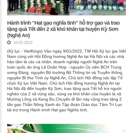
Hành trình "Hạt gạo nghĩa tình" hỗ trợ gạo và trao
tặng quà Tết đến 2 xã khó khăn tại huyện Kỳ Sơn
(Nghệ An)
10-01-2023
(Kỷ lục - VietKings) Vào ngày 9/01/2022, TW Hội Kỷ lục gia Việt
Nam cùng với Hội Đồng hương Nghệ An tại Hà Nội và các nhà
hảo tâm là các cá nhân, doanh nghiệp người Nghệ An trên
toàn quốc do ông Lê Doãn Hợp - nguyên Ủy viên BCH Trung
ương Đảng, nguyên Bộ trưởng Bộ Thông tin và Truyền thông,
nguyên Bí thư Tỉnh ủy Nghệ An, Chủ tịch Hội đồng xác lập Tổ
chức Kỷ lục Việt Nam, Chủ tịch Hội đồng hương Nghệ An tại
Hà Nội đã đến huyện Kỳ Sơn, trao tặng quà Tết hỗ trợ người
nghèo của 2 xã vùng sâu, vùng xa khó khăn của huyện là xã
Mường Lống và Keng Đu.Chuyến đi lần này cũng trao tặng 2
tấn gạo Thần Nông Xanh do Tập đoàn Giáo dục Tâm Trí Lực
tài trợ trong Hành trình Hạt gạo Nghĩa tình.