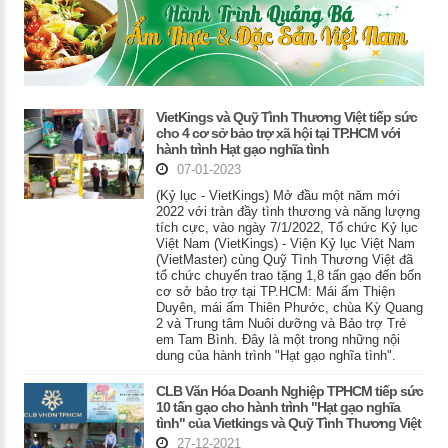
VietKings và Quỹ Tình Thương Việt tiếp sức
cho 4 cơ sở bảo trợ xã hội tại TP.HCM với
hành trình Hạt gạo nghĩa tình
07-01-2023
(Kỷ lục - VietKings) Mở đầu một năm mới
2022 với tràn đầy tình thương và năng lượng
tích cực, vào ngày 7/1/2022, Tổ chức Kỷ lục
Việt Nam (VietKings) - Viện Kỷ lục Việt Nam
(VietMaster) cùng Quỹ Tình Thương Việt đã
tổ chức chuyến trao tặng 1,8 tấn gạo đến bốn
cơ sở bảo trợ tại TP.HCM: Mái ấm Thiện
Duyên, mái ấm Thiên Phước, chùa Kỳ Quang
2 và Trung tâm Nuôi dưỡng và Bảo trợ Trẻ
em Tam Bình. Đây là một trong những nội
dung của hành trình "Hạt gạo nghĩa tình".
CLB Văn Hóa Doanh Nghiệp TPHCM tiếp sức
10 tấn gạo cho hành trình "Hạt gạo nghĩa
tình" của Vietkings và Quỹ Tình Thương Việt
27-12-2021