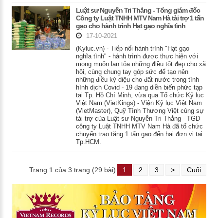
Luật sư Nguyễn Tri Thắng - Tổng giám đốc
Công ty Luật TNHH MTV Nam Hà tài trợ 1 tấn
gạo cho hành trình Hạt gạo nghĩa tình
17-10-2021
(Kyluc.vn) - Tiếp nối hành trình "Hạt gạo
nghĩa tình" - hành trình được thực hiện với
mong muốn lan tỏa những điều tốt đẹp cho xã
hội, cùng chung tay góp sức để tạo nên
những điều kỳ diệu cho đất nước trong tình
hình dịch Covid - 19 đang diễn biến phức tạp
tại Tp. Hồ Chí Minh, vừa qua Tổ chức Kỷ lục
Việt Nam (VietKings) - Viện Kỷ lục Việt Nam
(VietMaster), Quỹ Tình Thương Việt cùng sự
tài trợ của Luật sư Nguyễn Tri Thắng - TGĐ
công ty Luật TNHH MTV Nam Hà đã tổ chức
chuyến trao tặng 1 tấn gạo đến hai đơn vị tại
Tp.HCM.
Trang 1 của 3 trang (29 bài)
1
2
3
>
Cuối