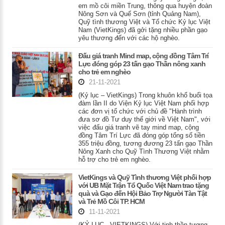
em mồ côi miền Trung, thông qua huyện đoàn
Nông Sơn và Quế Sơn (tỉnh Quảng Nam),
Quỹ tình thương Việt và Tổ chức Kỷ lục Việt
Nam (VietKings) đã gởi tặng nhiều phần gạo
yêu thương đến với các hộ nghèo.
Đấu giá tranh Mind map, cộng đồng Tâm Trí
Lực đóng góp 23 tấn gạo Thần nông xanh
cho trẻ em nghèo
21-11-2021
(Kỷ lục – VietKings) Trong khuôn khổ buổi tọa
đàm lần II do Viện Kỷ lục Việt Nam phối hợp
các đơn vị tổ chức với chủ đề "Hành trình
đưa sơ đồ Tư duy thế giới về Việt Nam", với
việc đấu giá tranh vẽ tay mind map, cộng
đồng Tâm Trí Lực đã đóng góp tổng số tiền
355 triệu đồng, tương đương 23 tấn gạo Thần
Nông Xanh cho Quỹ Tình Thương Việt nhằm
hỗ trợ cho trẻ em nghèo.
VietKings và Quỹ Tình thương Việt phối hợp
với UB Mặt Trận Tổ Quốc Việt Nam trao tặng
quà và Gạo đến Hội Bảo Trợ Người Tàn Tật
và Trẻ Mồ Côi TP. HCM
11-11-2021
(KỶ LỤC - VIETKINGS) Với tinh thần tương