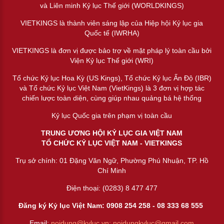
và Liên minh Kỷ lục Thế giới (WORLDKINGS)
VIETKINGS là thành viên sáng lập của Hiệp hội Kỷ lục gia
Quốc tế (IWRHA)
VIETKINGS là đơn vị được bảo trợ về mặt pháp lý toàn cầu bởi
Viện Kỷ lục Thế giới (WRI)
Tổ chức Kỷ lục Hoa Kỳ (US Kings), Tổ chức Kỷ lục Ấn Độ (IBR)
và Tổ chức Kỷ lục Việt Nam (VietKings) là 3 đơn vị hợp tác
chiến lược toàn diện, cùng giúp nhau quảng bá hệ thống
Kỷ lục Quốc gia trên phạm vị toàn cầu
TRUNG ƯƠNG HỘI KỶ LỤC GIA VIỆT NAM
TỔ CHỨC KỶ LỤC VIỆT NAM - VIETKINGS
Trụ sở chính: 01 Đặng Văn Ngữ, Phường Phú Nhuận, TP. Hồ
Chí Minh
Điện thoại: (0283) 8 477 477
Đăng ký Kỷ lục Việt Nam: 0908 254 258 -
08 333 68 55
5
Email:
noidung@kyluc.vn;
noidungkyluc@gmail.com