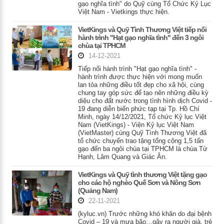
gạo nghĩa tình" do Quỹ cùng Tổ Chức Kỷ Lục
Việt Nam - Vietkings thực hiện.
VietKings và Quỹ Tình Thương Việt tiếp nối
hành trình "Hạt gạo nghĩa tình" đến 3 ngôi
chùa tại TPHCM
14-12-2021
Tiếp nối hành trình "Hạt gạo nghĩa tình" -
hành trình được thực hiện với mong muốn
lan tỏa những điều tốt đẹp cho xã hội, cùng
chung tay góp sức để tạo nên những điều kỳ
diệu cho đất nước trong tình hình dịch Covid -
19 đang diễn biến phức tạp tại Tp. Hồ Chí
Minh, ngày 14/12/2021, Tổ chức Kỷ lục Việt
Nam (VietKings) - Viện Kỷ lục Việt Nam
(VietMaster) cùng Quỹ Tình Thương Việt đã
tổ chức chuyến trao tặng tổng cộng 1,5 tấn
gạo đến ba ngôi chùa tại TPHCM là chùa Từ
Hạnh, Lâm Quang và Giác Ân.
VietKings và Quỹ tình thương Việt tặng gạo
cho các hộ nghèo Quế Sơn và Nông Sơn
(Quảng Nam)
22-11-2021
(kyluc.vn) Trước những khó khăn do đại bệnh
Covid – 19 và mưa bão…gây ra người già, trẻ