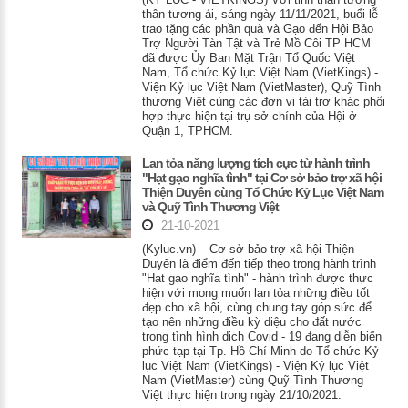
thân tương ái, sáng ngày 11/11/2021, buổi lễ
trao tặng các phần quà và Gạo đến Hội Bảo
Trợ Người Tàn Tật và Trẻ Mồ Côi TP HCM
đã được Ủy Ban Mặt Trận Tổ Quốc Việt
Nam, Tổ chức Kỷ lục Việt Nam (VietKings) -
Viện Kỷ lục Việt Nam (VietMaster), Quỹ Tình
thương Việt cùng các đơn vị tài trợ khác phối
hợp thực hiện tại trụ sở chính của Hội ở
Quận 1, TPHCM.
Lan tỏa năng lượng tích cực từ hành trình
"Hạt gạo nghĩa tình" tại Cơ sở bảo trợ xã hội
Thiện Duyên cùng Tổ Chức Kỷ Lục Việt Nam
và Quỹ Tình Thương Việt
21-10-2021
(Kyluc.vn) – Cơ sở bảo trợ xã hội Thiện
Duyên là điểm đến tiếp theo trong hành trình
"Hạt gạo nghĩa tình" - hành trình được thực
hiện với mong muốn lan tỏa những điều tốt
đẹp cho xã hội, cùng chung tay góp sức để
tạo nên những điều kỳ diệu cho đất nước
trong tình hình dịch Covid - 19 đang diễn biến
phức tạp tại Tp. Hồ Chí Minh do Tổ chức Kỷ
lục Việt Nam (VietKings) - Viện Kỷ lục Việt
Nam (VietMaster) cùng Quỹ Tình Thương
Việt thực hiện trong ngày 21/10/2021.