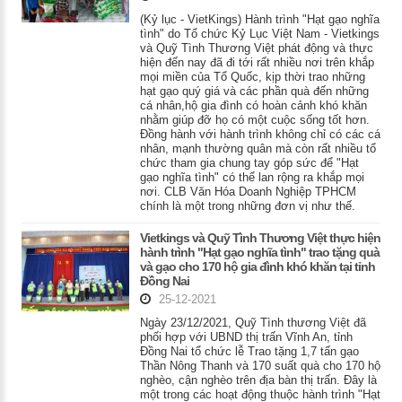
(Kỷ lục - VietKings) Hành trình "Hạt gạo nghĩa
tình" do Tổ chức Kỷ Lục Việt Nam - Vietkings
và Quỹ Tình Thương Việt phát động và thực
hiện đến nay đã đi tới rất nhiều nơi trên khắp
mọi miền của Tổ Quốc, kịp thời trao những
hạt gạo quý giá và các phần quà đến những
cá nhân,hộ gia đình có hoàn cảnh khó khăn
nhằm giúp đỡ họ có một cuộc sống tốt hơn.
Đồng hành với hành trình không chỉ có các cá
nhân, mạnh thường quân mà còn rất nhiều tổ
chức tham gia chung tay góp sức để "Hạt
gạo nghĩa tình" có thể lan rộng ra khắp mọi
nơi. CLB Văn Hóa Doanh Nghiệp TPHCM
chính là một trong những đơn vị như thế.
Vietkings và Quỹ Tình Thương Việt thực hiện
hành trình "Hạt gạo nghĩa tình" trao tặng quà
và gạo cho 170 hộ gia đình khó khăn tại tỉnh
Đồng Nai
25-12-2021
Ngày 23/12/2021, Quỹ Tình thương Việt đã
phối hợp với UBND thị trấn Vĩnh An, tỉnh
Đồng Nai tổ chức lễ Trao tặng 1,7 tấn gạo
Thần Nông Thanh và 170 suất quà cho 170 hộ
nghèo, cận nghèo trên địa bàn thị trấn. Đây là
một trong các hoạt động thuộc hành trình "Hạt