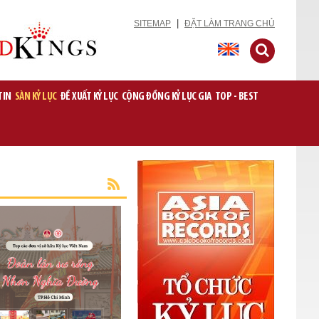
|
SITEMAP
ĐẶT LÀM TRANG CHỦ
TIN
SÀN KỶ LỤC
ĐỀ XUẤT KỶ LỤC
CỘNG ĐỒNG KỶ LỤC GIA
TOP - BEST