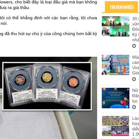
Bowers, cho biết đây là loại đấu giá mà bạn không
TIN XEM NHIỀU
đưa ra giá thầu.
tôi có thể khẳng định với các bạn rằng, tôi chưa
30 
 nói.
vữ
Đôn
úng đã thu hút sự chú ý của công chúng hơn bất kỳ
Kỷ 
nhậ
Màn
cán
Vi
Giờ
Nữ 
Đặn
lục
Lào
hó
diễ
1.0