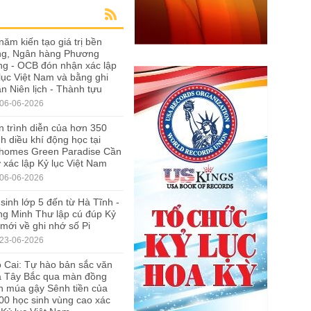
năm kiến tạo giá trị bền
ng, Ngân hàng Phương
g - OCB đón nhận xác lập
lục Việt Nam và bằng ghi
n Niên lịch - Thành tựu
06-06-2026
 trình diễn của hơn 350
h diều khí động học tại
nhomes Green Paradise Cần
 xác lập Kỷ lục Việt Nam
06-06-2026
sinh lớp 5 đến từ Hà Tĩnh -
g Minh Thư lập cú đúp Kỷ
 mới về ghi nhớ số Pi
23-06-2026
 Cai: Tự hào bản sắc văn
a Tây Bắc qua màn đồng
n múa gậy Sênh tiền của
00 học sinh vùng cao xác