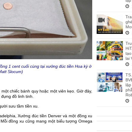
lập
Tra
ghé
Mos
Tru
HiT
tạo
lai
ng 1 cent cuối cùng tại xưởng đúc tiền Hoa kỳ ở
Matt Slocum)
TS
BV
lập
phẫ
 một chiếc bánh quy hoặc một viên kẹo. Giờ đây,
Rob
đựng đồ linh tinh.
gười sưu tầm tiền xu.
adelphia, Xưởng đúc tiền Denver và một đồng xu
n. Mỗi đồng xu cũng mang một biểu tượng Omega