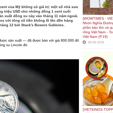
cent của Mỹ không có giá trị: một số nhà sưu
 hàng triệu USD cho những đồng 1 cent cuối
n xuất đồng xu này vào tháng 11 năm ngoái.
[WOWTIMES - VIET
es với tổng số tiền khổng lồ lên đến hàng
Nhơn Nghĩa Đường
tháng 12 bởi Stack’s Bowers Galleries.
phần bảo tồn và q
rồng Việt Nam - To
Việt Nam (P.19)
được sản xuất — đã được bán với giá 800.000 đô
08-08-2026
ng xu Lincoln đó.
[VIETKINGS-TOPPL