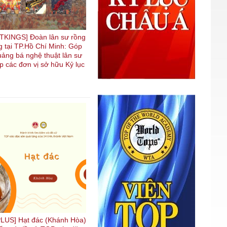
KINGS] Đoàn lân sư rồng
 tại TP.Hồ Chí Minh: Góp
uảng bá nghệ thuật lân sư
p các đơn vị sở hữu Kỷ lục
US] Hạt đác (Khánh Hòa)