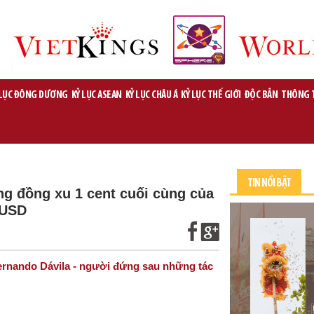
 LỤC ĐÔNG DƯƠNG
KỶ LỤC ASEAN
KỶ LỤC CHÂU Á
KỶ LỤC THẾ GIỚI
ĐỘC BẢN
THÔNG 
TIN NỔI BẬT
ng đồng xu 1 cent cuối cùng của
 USD
Fernando Dávila - người đứng sau những tác