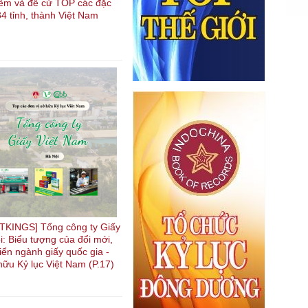
kiếm và đề cử TOP các đặc
4 tỉnh, thành Việt Nam
KINGS] Tổng công ty Giấy
i: Biểu tượng của đổi mới,
riển ngành giấy quốc gia -
hữu Kỷ lục Việt Nam (P.17)