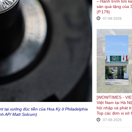
– Hành trình tìm 
sản quà tặng của 3
(P.179)
07-08-2026
[WOWTIMES - VIET
Việt Nam tại Hà Nộ
hội nhập và phát t
t tại xưởng đúc tiền của Hoa Kỳ ở Philadelphia
Top các đơn vị sở 
nh AP/ Matt Solcum)
07-08-2026