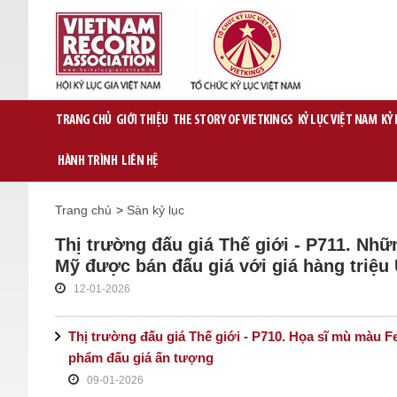
TRANG CHỦ
GIỚI THIỆU
THE STORY OF VIETKINGS
KỶ LỤC VIỆT NAM
KỶ
HÀNH TRÌNH
LIÊN HỆ
Trang chủ
>
Sàn kỷ lục
Thị trường đấu giá Thế giới - P711. Nhữ
Mỹ được bán đấu giá với giá hàng triệu
12-01-2026
Thị trường đấu giá Thế giới - P710. Họa sĩ mù màu 
phẩm đấu giá ấn tượng
09-01-2026