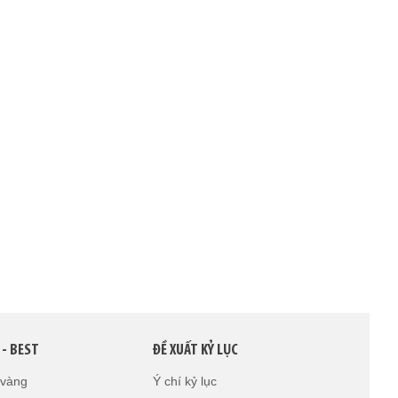
 - BEST
ĐỀ XUẤT KỶ LỤC
 vàng
Ý chí kỷ lục