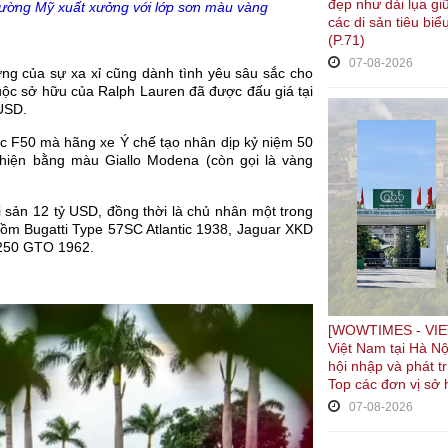
đẹp như dải lụa gi
trường Mỹ xuất xưởng với lớp sơn màu vàng
các di sản tiêu biể
(P.71)
07-08-2026
ng của sự xa xỉ cũng dành tình yêu sâu sắc cho
huộc sở hữu của Ralph Lauren đã được đấu giá tại
 USD.
c F50 mà hãng xe Ý chế tạo nhân dịp kỷ niệm 50
thiện bằng màu Giallo Modena (còn gọi là vàng
ài sản 12 tỷ USD, đồng thời là chủ nhân một trong
gồm Bugatti Type 57SC Atlantic 1938, Jaguar XKD
i 250 GTO 1962.
[WOWTIMES - VIET
Việt Nam tại Hà Nộ
hội nhập và phát t
Top các đơn vị sở 
07-08-2026