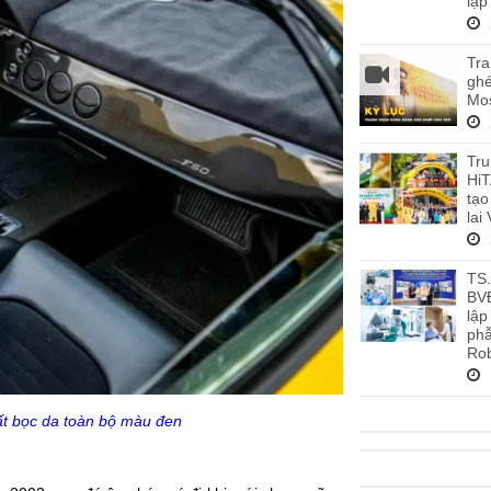
lập
Tra
ghé
Mos
Tru
HiT
tạo
lai
TS
BV
lập
phẫ
Rob
hất bọc da toàn bộ màu đen