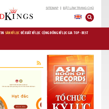
|
SITEMAP
ĐẶT LÀM TRANG CHỦ
TIN
SÀN KỶ LỤC
ĐỀ XUẤT KỶ LỤC
CỘNG ĐỒNG KỶ LỤC GIA
TOP - BEST