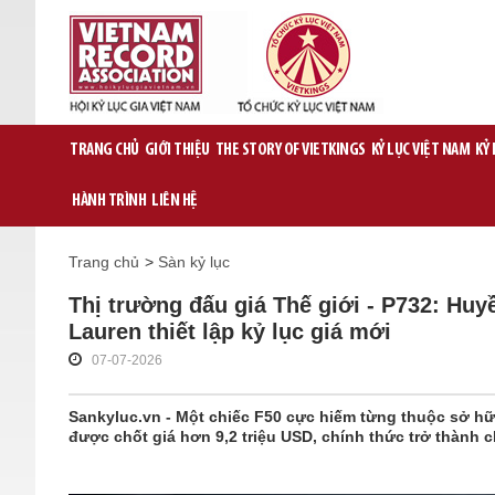
TRANG CHỦ
GIỚI THIỆU
THE STORY OF VIETKINGS
KỶ LỤC VIỆT NAM
KỶ
HÀNH TRÌNH
LIÊN HỆ
Trang chủ
>
Sàn kỷ lục
Thị trường đấu giá Thế giới - P732: Huy
Lauren thiết lập kỷ lục giá mới
07-07-2026
Sankyluc.vn - Một chiếc F50 cực hiếm từng thuộc sở hữu
được chốt giá hơn 9,2 triệu USD, chính thức trở thành ch