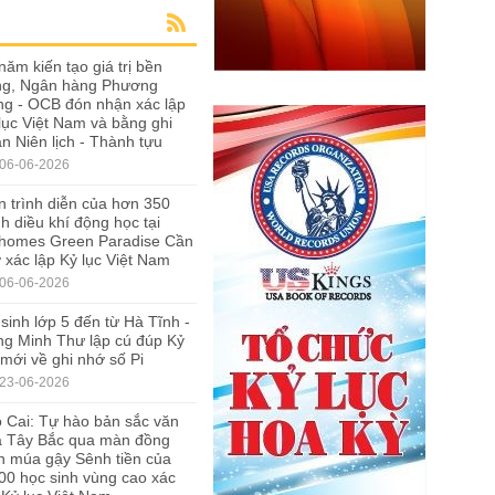
năm kiến tạo giá trị bền
ng, Ngân hàng Phương
g - OCB đón nhận xác lập
lục Việt Nam và bằng ghi
n Niên lịch - Thành tựu
06-06-2026
 trình diễn của hơn 350
h diều khí động học tại
nhomes Green Paradise Cần
 xác lập Kỷ lục Việt Nam
06-06-2026
sinh lớp 5 đến từ Hà Tĩnh -
g Minh Thư lập cú đúp Kỷ
 mới về ghi nhớ số Pi
23-06-2026
 Cai: Tự hào bản sắc văn
a Tây Bắc qua màn đồng
n múa gậy Sênh tiền của
00 học sinh vùng cao xác