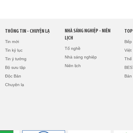
NHÀ SÁNG NGHIỆP - NIÊN
THÔNG TIN - CHUYỆN LẠ
TOP
LỊCH
Tin mới
Bếp
Tổ nghề
Tin kỷ lục
Việ
Nhà sáng nghiệp
Tin ý tưởng
Thế 
Niên lịch
Bộ sưu tập
BES
Độc Bản
Bản
Chuyện lạ