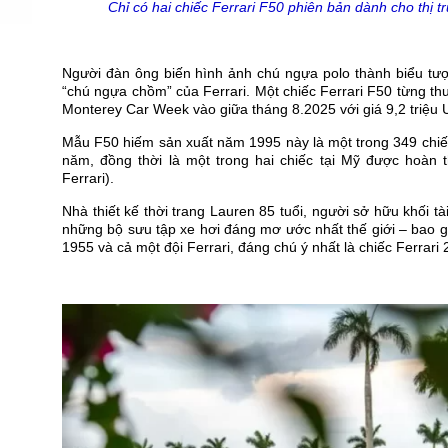
Chỉ có hai chiếc Ferrari F50 phiên bản dành cho thị 
Người đàn ông biến hình ảnh chú ngựa polo thành biểu tượ
“chú ngựa chồm” của Ferrari. Một chiếc Ferrari F50 từng t
Monterey Car Week vào giữa tháng 8.2025 với giá 9,2 triệu
Mẫu F50 hiếm sản xuất năm 1995 này là một trong 349 chiế
năm, đồng thời là một trong hai chiếc tại Mỹ được hoàn 
Ferrari).
Nhà thiết kế thời trang Lauren 85 tuổi, người sở hữu khối t
những bộ sưu tập xe hơi đáng mơ ước nhất thế giới – bao 
1955 và cả một đội Ferrari, đáng chú ý nhất là chiếc Ferrar