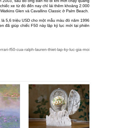
 2003, sau đó ông bán nó đi khi mới chạy quãng
hiếc xe từ đó đến nay chỉ lái thêm khoảng 2.000
 Watkins Glen và Cavallino Classic ở Palm Beach.
giá là 5,6 triệu USD cho một mẫu màu đỏ năm 1996
n đã giúp chiếc F50 này lập kỷ lục mới tại phiên
errari-f50-cua-ralph-lauren-thiet-lap-ky-luc-gia-moi