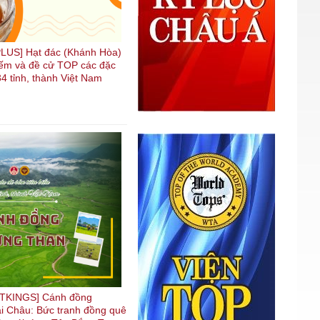
US] Hạt đác (Khánh Hòa)
kiếm và đề cử TOP các đặc
4 tỉnh, thành Việt Nam
TKINGS] Cánh đồng
i Châu: Bức tranh đồng quê