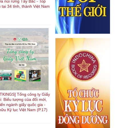
ữa núi rừng Tây Bắc - Top
u tại 34 tỉnh, thành Việt Nam
KINGS] Tổng công ty Giấy
i: Biểu tượng của đổi mới,
riển ngành giấy quốc gia -
hữu Kỷ lục Việt Nam (P.17)