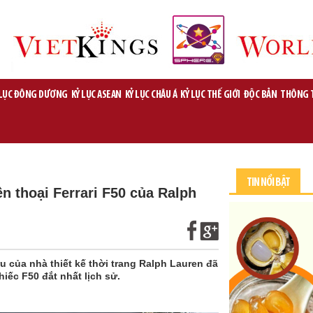
 LỤC ĐÔNG DƯƠNG
KỶ LỤC ASEAN
KỶ LỤC CHÂU Á
KỶ LỤC THẾ GIỚI
ĐỘC BẢN
THÔNG 
TIN NỔI BẬT
ền thoại Ferrari F50 của Ralph
 của nhà thiết kế thời trang Ralph Lauren đã
iếc F50 đắt nhất lịch sử.