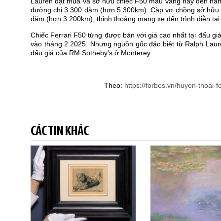
Lauren đặt mua và sở hữu chiếc F50 màu vàng này đến năm
đường chỉ 3.300 dặm (hơn 5.300km). Cặp vợ chồng sở hữu c
dặm (hơn 3.200km), thỉnh thoảng mang xe đến trình diễn tại
Chiếc Ferrari F50 từng được bán với giá cao nhất tại đấu 
vào tháng 2.2025. Nhưng nguồn gốc đặc biệt từ Ralph Laure
đấu giá của RM Sotheby’s ở Monterey.
Theo:
https://forbes.vn/huyen-thoai-f
CÁC TIN KHÁC