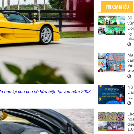
TIN XEM NHIỀU
30 
vữ
Đôn
Kỷ 
nhậ
Màn
cán
Vi
Giờ
Nữ 
 bán lại cho chủ sở hữu hiện tại vào năm 2003
Đặn
lục
Lào
hó
diễ
1.0