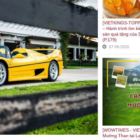
[VIETKINGS-TOPPL
– Hành trình tìm 
sản quà tặng của 3
(P.179)
07-08-2026
[WOWTIMES - VIE
Mường Than tại La