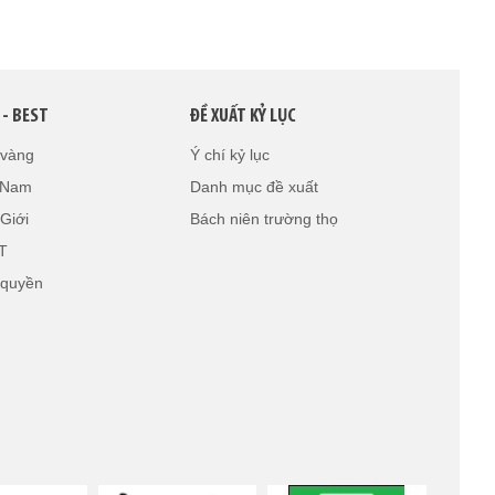
 - BEST
ĐỀ XUẤT KỶ LỤC
 vàng
Ý chí kỷ lục
t Nam
Danh mục đề xuất
Giới
Bách niên trường thọ
T
 quyền