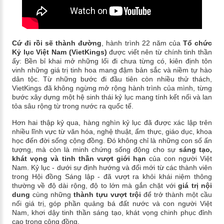
Cứ đi rồi sẽ thành đường
, hành trình 22 năm của
Tổ chức
Kỷ lục Việt Nam (VietKings)
được viết nên từ chính tinh thần
ấy: Bền bỉ khai mở những lối đi chưa từng có, kiên định tôn
vinh những giá trị tinh hoa mang đậm bản sắc và niềm tự hào
dân tộc. Từ những bước đi đầu tiên còn nhiều thử thách,
VietKings đã không ngừng mở rộng hành trình của mình, từng
bước xây dựng một hệ sinh thái kỷ lục mang tính kết nối và lan
tỏa sâu rộng từ trong nước ra quốc tế.
Hơn hai thập kỷ qua, hàng nghìn kỷ lục đã được xác lập trên
nhiều lĩnh vực từ văn hóa, nghệ thuật, ẩm thực, giáo dục, khoa
học đến đời sống cộng đồng. Đó không chỉ là những con số ấn
tượng, mà còn là minh chứng sống động cho sự
sáng tạo,
khát vọng và tinh thần vượt giới hạn
của con người Việt
Nam. Kỷ lục - dưới sự định hướng và đổi mới từ các thành viên
trong Hội đồng Sáng lập - đã vượt ra khỏi khái niệm thông
thường về độ dài rộng, độ to lớn mà gắn chặt với
giá trị nội
dung
cùng những
thành tựu vượt trội
để trở thành một cầu
nối giá trị, góp phần quảng bá đất nước và con người Việt
Nam, khơi dậy tinh thần sáng tạo, khát vọng chinh phục đỉnh
cao trong cộng đồng.