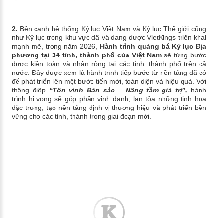
2.
Bên cạnh hệ thống Kỷ lục Việt Nam và Kỷ lục Thế giới cũng
như Kỷ lục trong khu vực đã và đang được VietKings triển khai
mạnh mẽ, trong năm 2026,
Hành trình quảng bá Kỷ lục Địa
phương tại 34 tỉnh, thành phố của Việt Nam
sẽ từng bước
được kiện toàn và nhân rộng tại các tỉnh, thành phố trên cả
nước. Đây được xem là hành trình tiếp bước từ nền tảng đã có
để phát triển lên một bước tiến mới, toàn diện và hiệu quả. Với
thông điệp
“Tôn vinh Bản sắc – Nâng tầm giá trị”,
hành
trình hi vọng sẽ góp phần vinh danh, lan tỏa những tinh hoa
đặc trưng, tạo nền tảng định vị thương hiệu và phát triển bền
vững cho các tỉnh, thành trong giai đoạn mới.