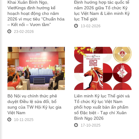
Khai Xuân Bính Ngọ,
Định hướng hợp tác quốc tế
VietKings định hướng kế
năm 2026 giữa Tổ chức Kỷ
hoạch hoạt động cho năm
lục Việt Nam & Liên minh Kỷ
2026 vì mục tiêu “Chuẩn hóa
lục Thế giới
– Kết nối – Vươn tầm”
13-02-2026
23-02-2026
Bộ Nội vụ chính thức phê
Liên minh Kỷ lục Thế giới và
duyệt Điều lệ sửa đổi, bổ
Tổ chức Kỷ lục Việt Nam
sung của TW Hội Kỷ lục gia
phối hợp xuất bản ấn phẩm
Việt Nam
số Đặc biệt - Tạp chí Xuân
Bính Ngọ 2026
10-11-2025
17-10-2025