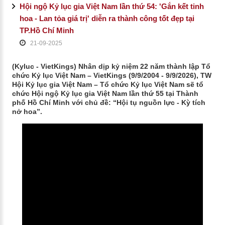
Hội ngộ Kỷ lục gia Việt Nam lần thứ 54: 'Gắn kết tinh
hoa - Lan tỏa giá trị' diễn ra thành công tốt đẹp tại
TP.Hồ Chí Minh
21-09-2025
(Kyluc - VietKings) Nhân dịp kỷ niệm 22 năm thành lập Tổ
chức Kỷ lục Việt Nam – VietKings (9/9/2004 - 9/9/2026), TW
Hội Kỷ lục gia Việt Nam – Tổ chức Kỷ lục Việt Nam sẽ tổ
chức Hội ngộ Kỷ lục gia Việt Nam lần thứ 55 tại Thành
phố Hồ Chí Minh với chủ đề: “Hội tụ nguồn lực - Kỳ tích
nở hoa”.