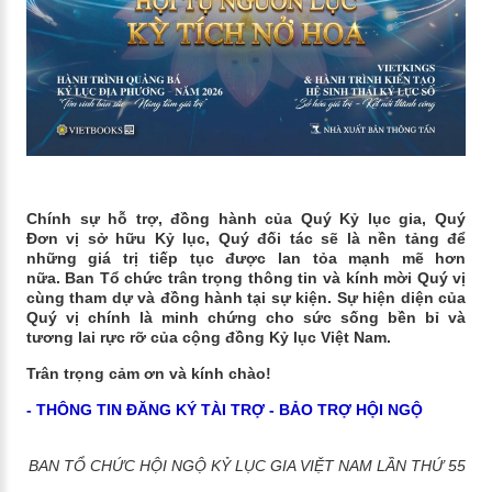
Chính sự hỗ trợ, đồng hành của Quý Kỷ lục gia, Quý
Đơn vị sở hữu Kỷ lục, Quý đối tác sẽ là nền tảng để
những giá trị tiếp tục được lan tỏa mạnh mẽ hơn
nữa. Ban Tổ chức trân trọng thông tin và kính mời Quý vị
cùng tham dự và đồng hành tại sự kiện. Sự hiện diện của
Quý vị chính là minh chứng cho sức sống bền bỉ và
tương lai rực rỡ của cộng đồng Kỷ lục Việt Nam.
Trân trọng cảm ơn và kính chào!
- THÔNG TIN ĐĂNG KÝ TÀI TRỢ - BẢO TRỢ HỘI NGỘ
BAN TỔ CHỨC HỘI NGỘ KỶ LỤC GIA VIỆT NAM LẦN THỨ 55