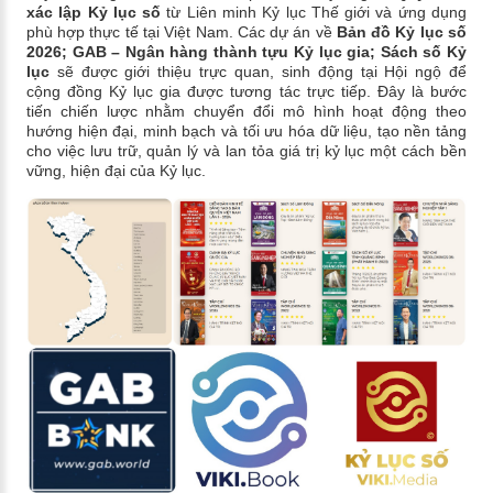
xác lập Kỷ lục số
từ Liên minh Kỷ lục Thế giới và ứng dụng
phù hợp thực tế tại Việt Nam. Các dự án về
Bản đồ Kỷ lục số
2026; GAB – Ngân hàng thành tựu Kỷ lục gia; Sách số Kỷ
lục
sẽ được giới thiệu trực quan, sinh động tại Hội ngộ để
cộng đồng Kỷ lục gia được tương tác trực tiếp. Đây là bước
tiến chiến lược nhằm chuyển đổi mô hình hoạt động theo
hướng hiện đại, minh bạch và tối ưu hóa dữ liệu, tạo nền tảng
cho việc lưu trữ, quản lý và lan tỏa giá trị kỷ lục một cách bền
vững, hiện đại của Kỷ lục.