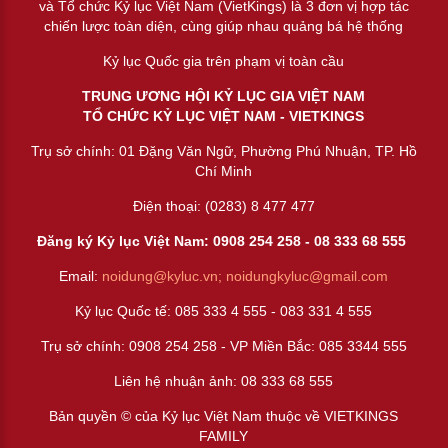
và Tổ chức Kỷ lục Việt Nam (VietKings) là 3 đơn vị hợp tác
chiến lược toàn diện, cùng giúp nhau quảng bá hệ thống
Kỷ lục Quốc gia trên phạm vị toàn cầu
TRUNG ƯƠNG HỘI KỶ LỤC GIA VIỆT NAM
TỔ CHỨC KỶ LỤC VIỆT NAM - VIETKINGS
Trụ sở chính: 01 Đặng Văn Ngữ, Phường Phú Nhuận, TP. Hồ
Chí Minh
Điện thoại: (0283) 8 477 477
Đăng ký Kỷ lục Việt Nam: 0908 254 258 -
08 333 68 55
5
Email:
noidung@kyluc.vn;
noidungkyluc@gmail.com
Kỷ lục Quốc tế: 085 333 4 555 - 083 331 4 555
Trụ sở chính: 0908 254 258 - VP Miền Bắc: 085 3344 555
Liên hệ nhuận ảnh:
08 333 68 555
Bản quyền © của Kỷ lục Việt Nam thuộc về VIETKINGS
FAMILY