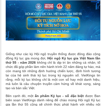
Giống như các kỳ Hội ngộ truyền thống được đông đảo cộng
đồng Kỷ lục gia mong đợi,
Hội ngộ Kỷ lục gia Việt Nam lần
thứ 55 - năm 2026
không chỉ là dịp tri ân những cá nhân, tổ
chức đã góp phần làm nên hành trình 22 năm đáng tự hào, mà
còn mang tới những định hướng chiến lược, định hình tương
lai của hệ sinh thái kỷ lục trong kỷ nguyên số. VietKings tin
rằng, mỗi kỷ lục không chỉ là một con số hay một danh hiệu,
mà luôn là câu chuyện truyền cảm hứng về khát vọng, sáng
tạo và bản sắc Việt.
Bên cạnh đó, một
ấn phẩm Kỷ lục - số đặc biệt
được Ban
biên soạn VietKings dành riêng để chào mừng Hội ngộ Kỷ lục
gia lần thứ 55 cũng sẽ chính thức phát hành với nhiều nội