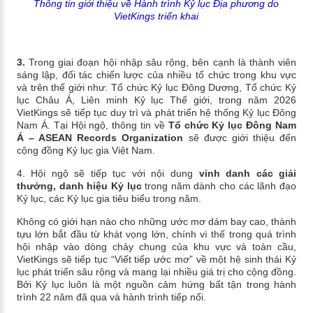
Thông tin giới thiệu về Hành trình Kỷ lục Địa phương do
VietKings triển khai
3.
Trong giai đoạn hội nhập sâu rộng, bên cạnh là thành viên
sáng lập, đối tác chiến lược của nhiều tổ chức trong khu vực
và trên thế giới như: Tổ chức Kỷ lục Đông Dương, Tổ chức Kỷ
lục Châu Á, Liên minh Kỷ lục Thế giới, trong năm 2026
VietKings sẽ tiếp tục duy trì và phát triển hệ thống Kỷ lục Đông
Nam Á. Tại Hội ngộ, thông tin về
Tổ chức Kỷ lục Đông Nam
Á – ASEAN Records Organization
sẽ được giới thiệu đến
cộng đồng Kỷ lục gia Việt Nam.
4. Hội ngộ sẽ tiếp tục với nội dung
vinh danh các giải
thưởng, danh hiệu Kỷ lục
trong năm dành cho các lãnh đạo
Kỷ lục, các Kỷ lục gia tiêu biểu trong năm.
Không có giới hạn nào cho những ước mơ dám bay cao, thành
tựu lớn bắt đầu từ khát vọng lớn, chính vì thế trong quá trình
hội nhập vào dòng chảy chung của khu vực và toàn cầu,
VietKings sẽ tiếp tục “Viết tiếp ước mơ” về một hệ sinh thái Kỷ
lục phát triển sâu rộng và mang lại nhiều giá trị cho cộng đồng.
Bởi Kỷ lục luôn là một nguồn cảm hứng bất tận trong hành
trình 22 năm đã qua và hành trình tiếp nối.