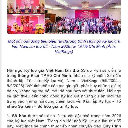
Một số hoạt động tiêu biểu tại chương trình Hội ngộ Kỷ lục gia
Việt Nam lần thứ 54 - Năm 2025 tại TP.Hồ Chí Minh (Ảnh:
VietKings)
Hội ngộ Kỷ lục gia Việt Nam lần thứ 55
dự kiến
sẽ diễn ra
trong
tháng 9 tại TP.Hồ Chí Minh
, nhân dịp kỷ niệm 22 năm
thành lập Tổ chức Kỷ lục Việt Nam – VietKings (9/9/2004 -
9/9/2026). Với tinh thần tiếp tục gìn giữ, phát huy những giá trị
đã có, không ngừng đổi mới để phù hợp với thực tiễn, Hội ngộ
sẽ giới thiệu đến cộng đồng Kỷ lục gia những dự án mới tập
trung vào những nội dung chiến lược về:
Xác lập Kỷ lục – Tổ
chức Sự kiện – Số hóa giá trị Kỷ lục.
1. Số hóa
được xác định là trụ cột đột phá trong năm 2026
của Kỷ lục Việt Nam. Trong dịp Hội ngộ Kỷ lục gia lần thứ 55
này, VietKings sẽ chính thức tiếp nhận chuyển giao
Quy trình