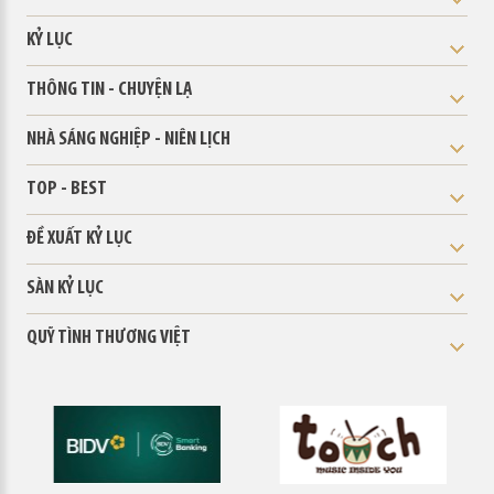
KỶ LỤC
THÔNG TIN - CHUYỆN LẠ
NHÀ SÁNG NGHIỆP - NIÊN LỊCH
TOP - BEST
ĐỀ XUẤT KỶ LỤC
SÀN KỶ LỤC
QUỸ TÌNH THƯƠNG VIỆT