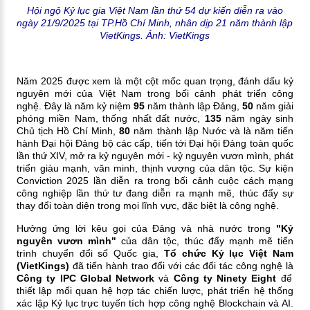
Hội ngộ Kỷ lục gia Việt Nam lần thứ 54 dự kiến diễn ra vào
ngày 21/9/2025 tại TP.Hồ Chí Minh, nhân dịp 21 năm thành lập
VietKings. Ảnh: VietKings
Năm 2025 được xem là một cột mốc quan trọng, đánh dấu kỷ
nguyên mới của Việt Nam trong bối cảnh phát triển công
nghệ. Đây là năm kỷ niệm
95
năm thành lập Đảng,
50
năm giải
phóng miền Nam, thống nhất đất nước,
135
năm ngày sinh
Chủ tịch Hồ Chí Minh,
80
năm thành lập Nước và là năm tiến
hành Đại hội Đảng bộ các cấp, tiến tới Đại hội Đảng toàn quốc
lần thứ XIV, mở ra kỷ nguyên mới - kỷ nguyên vươn mình, phát
triển giàu mạnh, văn minh, thịnh vượng của dân tộc. Sự kiện
Conviction 2025 lần diễn ra trong bối cảnh cuộc cách mạng
công nghiệp lần thứ tư đang diễn ra mạnh mẽ, thúc đẩy sự
thay đổi toàn diện trong mọi lĩnh vực, đặc biệt là công nghệ.
Hưởng ứng lời kêu gọi của Đảng và nhà nước trong
"Kỷ
nguyên vươn mình"
của dân tộc, thúc đẩy mạnh mẽ tiến
trình chuyển đổi số Quốc gia,
Tổ chức Kỷ lục Việt Nam
(VietKings)
đã tiến hành trao đổi với các đối tác công nghệ là
Công ty IPC Global Network
và
Công ty Ninety Eight
để
thiết lập mối quan hệ hợp tác chiến lược, phát triển hệ thống
xác lập Kỷ lục trực tuyến tích hợp công nghệ Blockchain và AI.