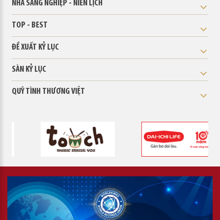
NHÀ SÁNG NGHIỆP - NIÊN LỊCH
TOP - BEST
ĐỀ XUẤT KỶ LỤC
SÀN KỶ LỤC
QUỸ TÌNH THƯƠNG VIỆT