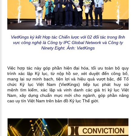
VietKings ký kết Hợp tác Chiến lược với 02 đối tác trong lĩnh
vực công nghệ là Công ty IPC Global Network và Công ty
Ninety Eight.
Ảnh: VietKings
Việc hợp tác này góp phần hiện đại hóa, tối ưu toàn bộ quy
trình xác lập Kỷ lục, từ nộp hồ sơ, xét duyệt đến công bố,
mang lại sự minh bạch, tiện lợi và hiệu quả vượt bậc, để Tổ
chức Kỷ lục Việt Nam (VietKings) tiếp tục phát huy sứ
mệnh
tìm kiếm, xác lập và vinh danh các giá trị kỷ lục Việt
Nam, xây dựng chuẩn mực mới cho ngành, góp phần nâng
cao uy tín Việt Nam trên bản đồ Kỷ lục Thế giới.