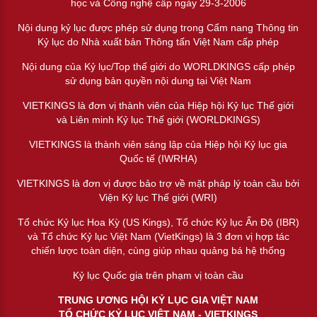
học và Công nghệ cấp ngày 29-3-2006
Nội dung kỷ lục được phép sử dụng trong Cẩm nang Thông tin
Kỷ lục do Nhà xuất bản Thông tấn Việt Nam cấp phép
Nội dung của Kỷ lục/Top thế giới do WORLDKINGS cấp phép
sử dụng bản quyền nội dung tại Việt Nam
VIETKINGS là đơn vị thành viên của Hiệp hội Kỷ lục Thế giới
và Liên minh Kỷ lục Thế giới (WORLDKINGS)
VIETKINGS là thành viên sáng lập của Hiệp hội Kỷ lục gia
Quốc tế (IWRHA)
VIETKINGS là đơn vị được bảo trợ về mặt pháp lý toàn cầu bởi
Viện Kỷ lục Thế giới (WRI)
Tổ chức Kỷ lục Hoa Kỳ (US Kings), Tổ chức Kỷ lục Ấn Độ (IBR)
và Tổ chức Kỷ lục Việt Nam (VietKings) là 3 đơn vị hợp tác
chiến lược toàn diện, cùng giúp nhau quảng bá hệ thống
Kỷ lục Quốc gia trên phạm vị toàn cầu
TRUNG ƯƠNG HỘI KỶ LỤC GIA VIỆT NAM
TỔ CHỨC KỶ LỤC VIỆT NAM - VIETKINGS