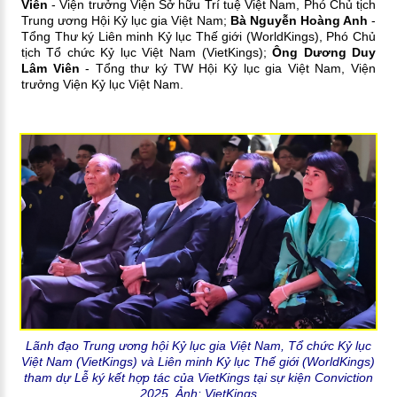
Viễn
- Viện trưởng Viện Sở hữu Trí tuệ Việt Nam, Phó Chủ tịch
Trung ương Hội Kỷ lục gia Việt Nam;
Bà Nguyễn Hoàng Anh
-
Tổng Thư ký Liên minh Kỷ lục Thế giới (WorldKings), Phó Chủ
tịch Tổ chức Kỷ lục Việt Nam (VietKings);
Ông Dương Duy
Lâm Viên
- Tổng thư ký TW Hội Kỷ lục gia Việt Nam, Viện
trưởng Viện Kỷ lục Việt Nam.
Lãnh đạo Trung ương hội Kỷ lục gia Việt Nam, Tổ chức Kỷ lục
Việt Nam (VietKings) và Liên minh Kỷ lục Thế giới (WorldKings)
tham dự Lễ ký kết hợp tác của VietKings tại sự kiện Conviction
2025. Ảnh: VietKings