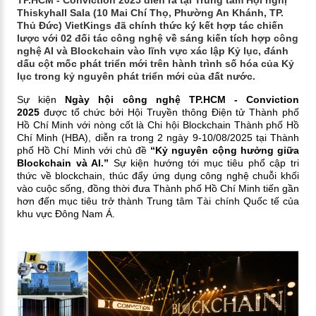
TP.HCM - Conviction 2025 diễn ra tại Trung tâm Hội nghị
Thiskyhall Sala (10 Mai Chí Thọ, Phường An Khánh, TP.
Thủ Đức) VietKings đã chính thức ký kết hợp tác chiến
lược với 02 đối tác công nghệ về sáng kiến tích hợp công
nghệ AI và Blockchain vào lĩnh vực xác lập Kỷ lục, đánh
dấu cột mốc phát triển mới trên hành trình số hóa của Kỷ
lục trong kỷ nguyên phát triển mới của đất nước.
Sự kiện
Ngày hội công nghệ TP.HCM - Conviction
2025
được tổ chức bởi Hội Truyền thông Điện tử Thành phố
Hồ Chí Minh với nòng cốt là Chi hội Blockchain Thành phố Hồ
Chí Minh (HBA), diễn ra trong 2 ngày 9-10/08/2025 tại Thành
phố Hồ Chí Minh với chủ đề
“Kỷ nguyên cộng hưởng giữa
Blockchain và AI.”
Sự kiện hướng tới mục tiêu phổ cập tri
thức về blockchain, thúc đẩy ứng dụng công nghệ chuỗi khối
vào cuộc sống, đồng thời đưa Thành phố Hồ Chí Minh tiến gần
hơn đến mục tiêu trở thành Trung tâm Tài chính Quốc tế của
khu vực Đông Nam Á.