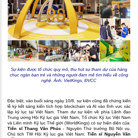
Sự kiện được tổ chức quy mô, thu hút sự tham dự của hàng
chục ngàn bạn trẻ và những người đam mê tìm hiểu về công
nghệ.
Ảnh: VietKings, ĐVCC
Đặc biệt, vào buổi sáng ngày 10/8, sự kiện cũng đã chứng kiến
lễ ký kết sáng kiến tích hợp blockchain và AI vào lĩnh vực xác
lập kỷ lục tại Việt Nam. Tham dự sự kiện về phía Lãnh đạo
Trung ương Hội Kỷ lục gia Việt Nam, Tổ chức Kỷ lục Việt Nam
và Liên minh Kỷ lục Thế giới (WorldKings) có sự hiện diện của:
Tiến sĩ Thang Văn Phúc
- Nguyên Thứ trưởng Bộ Nội vụ,
Chủ tịch TW Hội Kỷ lục gia Việt Nam;
Tiến sĩ Nguyễn Văn