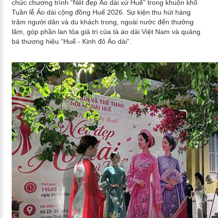
chức chương trình “Nét đẹp Áo dài xứ Huế” trong khuôn khổ
Tuần lễ Áo dài cộng đồng Huế 2026. Sự kiện thu hút hàng
trăm người dân và du khách trong, ngoài nước đến thưởng
lãm, góp phần lan tỏa giá trị của tà áo dài Việt Nam và quảng
bá thương hiệu “Huế - Kinh đô Áo dài”.