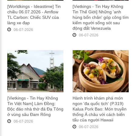
[Worldkings - Ideastime] Tin
[Vietkings - Tin Hay Không
chiều 06.07.2026 - Amflow
Tin Thế Giới] Những 'anh
TL Carbon: Chiếc SUV của
hùng bốn chân' góp công tìm
làng xe đạp
kiếm người sống sót sau
động đất Venezuela
06-07-2026
06-07-2026
[Vietkings - Tin Hay Không
Hành trình khám phá món
Tin Việt Nam] Lâm Đồng:
ngon 'đa quốc tịch' (P.319)
Độc đáo nhà thờ đá Đạ Tông
Kalua Pork Bao: Món truyền
ở vùng sâu Đam Rông
thống Á châu với cách biến
tấu của người Hawaii
06-07-2026
06-07-2026