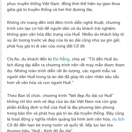
phục truyền thống Việt Nam, đồng thời thể hiện sự giao thoa
giữa giá trị truyền thống và hơi thở đương đại.
Không chỉ mang đến một đêm trình diễn nghệ thuật, chương
trình còn tạo cơ hội để người dân và du khách trải nghiệm
không gian văn hóa đặc trưng của Huế. Nhiều du khách bày tỏ
sự ấn tượng trước vẻ đẹp của tà áo dài cũng như sự gìn giữ,
phát huy giá trị di sản của vùng đất Cố đô.
Chị An, du khách đến từ
Đà Nẵng
, chia sẻ: “Tôi đến Huế du
lịch đúng dịp diễn ra chương trình nên rất may mắn được tham
dự. Những màn trình diễn rất ấn tượng, các người mẫu và
người dân Huế trong tà áo dài đã giúp tôi cảm nhận sâu sắc
hơn về văn hóa và con người Huế.”
Theo Ban tổ chức, chương trình “Nét đẹp Áo dài xứ Huế”
không chỉ tôn vinh vẻ đẹp của áo dài Việt Nam mà còn góp
phần khẳng định vị thế của Huế là địa phương tiên phong
trong bảo tồn và phát huy giá trị áo dài truyền thống. Đây cũng
là hoạt động ý nghĩa nhằm quảng bá hình ảnh văn hóa,
du lịch
Cố đô đến bạn bè trong nước và quốc tế, tiếp tục lan tỏa
thương hiệu “Huế - Kinh đô Áo dài”.