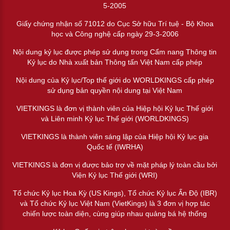
5-2005
Giấy chứng nhận số 71012 do Cục Sở hữu Trí tuệ - Bộ Khoa
học và Công nghệ cấp ngày 29-3-2006
Nội dung kỷ lục được phép sử dụng trong Cẩm nang Thông tin
Kỷ lục do Nhà xuất bản Thông tấn Việt Nam cấp phép
Nội dung của Kỷ lục/Top thế giới do WORLDKINGS cấp phép
sử dụng bản quyền nội dung tại Việt Nam
VIETKINGS là đơn vị thành viên của Hiệp hội Kỷ lục Thế giới
và Liên minh Kỷ lục Thế giới (WORLDKINGS)
VIETKINGS là thành viên sáng lập của Hiệp hội Kỷ lục gia
Quốc tế (IWRHA)
VIETKINGS là đơn vị được bảo trợ về mặt pháp lý toàn cầu bởi
Viện Kỷ lục Thế giới (WRI)
Tổ chức Kỷ lục Hoa Kỳ (US Kings), Tổ chức Kỷ lục Ấn Độ (IBR)
và Tổ chức Kỷ lục Việt Nam (VietKings) là 3 đơn vị hợp tác
chiến lược toàn diện, cùng giúp nhau quảng bá hệ thống