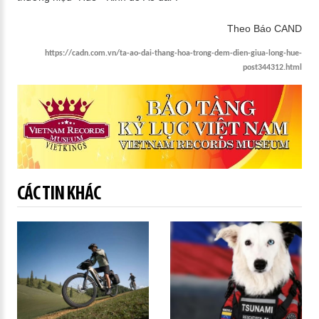
Theo Báo CAND
https://cadn.com.vn/ta-ao-dai-thang-hoa-trong-dem-dien-giua-long-hue-
post344312.html
CÁC TIN KHÁC