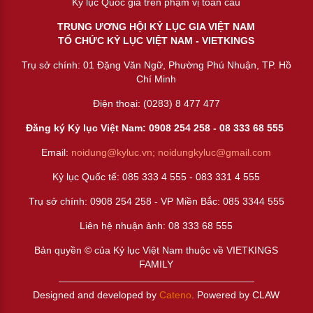
Kỷ lục Quốc gia trên phạm vị toàn cầu
TRUNG ƯƠNG HỘI KỶ LỤC GIA VIỆT NAM
TỔ CHỨC KỶ LỤC VIỆT NAM - VIETKINGS
Trụ sở chính: 01 Đặng Văn Ngữ, Phường Phú Nhuận, TP. Hồ
Chí Minh
Điện thoại: (0283) 8 477 477
Đăng ký Kỷ lục Việt Nam: 0908 254 258 -
08 333 68 55
5
Email:
noidung@kyluc.vn;
noidungkyluc@gmail.com
Kỷ lục Quốc tế: 085 333 4 555 - 083 331 4 555
Trụ sở chính: 0908 254 258 - VP Miền Bắc: 085 3344 555
Liên hệ nhuận ảnh:
08 333 68 555
Bản quyền © của Kỷ lục Việt Nam thuộc về VIETKINGS
FAMILY
Designed and developed by
Cateno
. Powered by CLAW