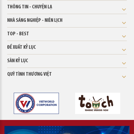
THÔNG TIN - CHUYỆN LẠ
NHÀ SÁNG NGHIỆP - NIÊN LỊCH
TOP - BEST
ĐỀ XUẤT KỶ LỤC
SÀN KỶ LỤC
QUỸ TÌNH THƯƠNG VIỆT