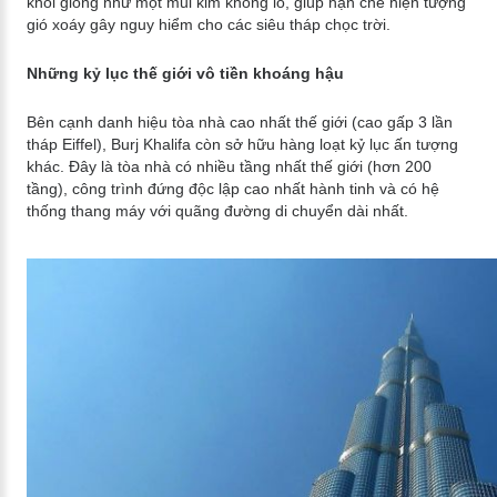
khối giống như một mũi kim khổng lồ, giúp hạn chế hiện tượng
gió xoáy gây nguy hiểm cho các siêu tháp chọc trời.
Những kỷ lục thế giới vô tiền khoáng hậu
Bên cạnh danh hiệu tòa nhà cao nhất thế giới (cao gấp 3 lần
tháp Eiffel), Burj Khalifa còn sở hữu hàng loạt kỷ lục ấn tượng
khác. Đây là tòa nhà có nhiều tầng nhất thế giới (hơn 200
tầng), công trình đứng độc lập cao nhất hành tinh và có hệ
thống thang máy với quãng đường di chuyển dài nhất.