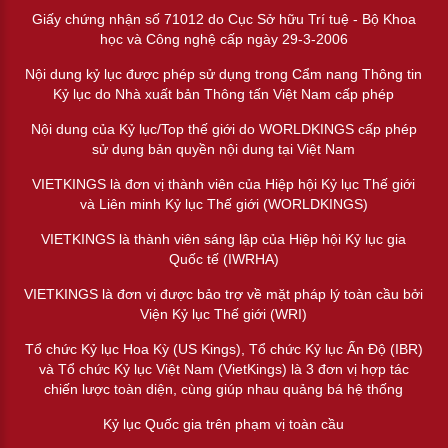
Giấy chứng nhận số 71012 do Cục Sở hữu Trí tuệ - Bộ Khoa
học và Công nghệ cấp ngày 29-3-2006
Nội dung kỷ lục được phép sử dụng trong Cẩm nang Thông tin
Kỷ lục do Nhà xuất bản Thông tấn Việt Nam cấp phép
Nội dung của Kỷ lục/Top thế giới do WORLDKINGS cấp phép
sử dụng bản quyền nội dung tại Việt Nam
VIETKINGS là đơn vị thành viên của Hiệp hội Kỷ lục Thế giới
và Liên minh Kỷ lục Thế giới (WORLDKINGS)
VIETKINGS là thành viên sáng lập của Hiệp hội Kỷ lục gia
Quốc tế (IWRHA)
VIETKINGS là đơn vị được bảo trợ về mặt pháp lý toàn cầu bởi
Viện Kỷ lục Thế giới (WRI)
Tổ chức Kỷ lục Hoa Kỳ (US Kings), Tổ chức Kỷ lục Ấn Độ (IBR)
và Tổ chức Kỷ lục Việt Nam (VietKings) là 3 đơn vị hợp tác
chiến lược toàn diện, cùng giúp nhau quảng bá hệ thống
Kỷ lục Quốc gia trên phạm vị toàn cầu