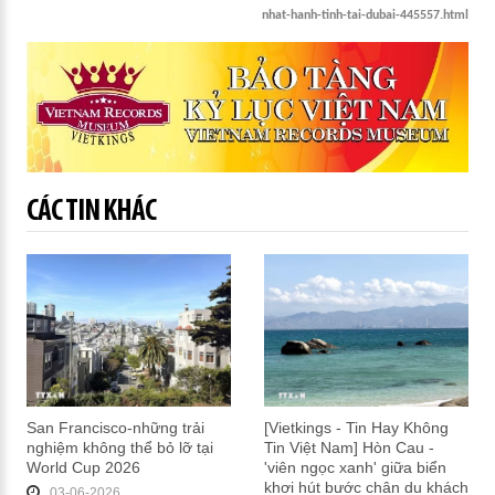
nhat-hanh-tinh-tai-dubai-445557.html
CÁC TIN KHÁC
San Francisco-những trải
[Vietkings - Tin Hay Không
nghiệm không thể bỏ lỡ tại
Tin Việt Nam] Hòn Cau -
World Cup 2026
'viên ngọc xanh' giữa biển
khơi hút bước chân du khách
03-06-2026