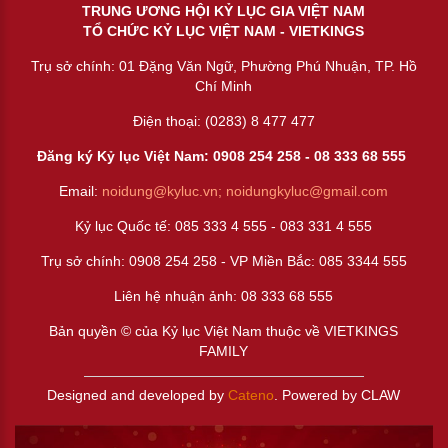
TRUNG ƯƠNG HỘI KỶ LỤC GIA VIỆT NAM
TỔ CHỨC KỶ LỤC VIỆT NAM - VIETKINGS
Trụ sở chính: 01 Đặng Văn Ngữ, Phường Phú Nhuận, TP. Hồ
Chí Minh
Điện thoại: (0283) 8 477 477
Đăng ký Kỷ lục Việt Nam: 0908 254 258 -
08 333 68 55
5
Email:
noidung@kyluc.vn;
noidungkyluc@gmail.com
Kỷ lục Quốc tế: 085 333 4 555 - 083 331 4 555
Trụ sở chính: 0908 254 258 - VP Miền Bắc: 085 3344 555
Liên hệ nhuận ảnh:
08 333 68 555
Bản quyền © của Kỷ lục Việt Nam thuộc về VIETKINGS
FAMILY
Designed and developed by
Cateno
. Powered by CLAW