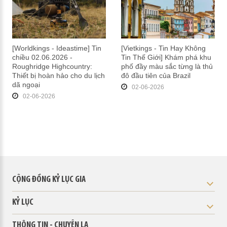
[Worldkings - Ideastime] Tin
[Vietkings - Tin Hay Không
chiều 02.06.2026 -
Tin Thế Giới] Khám phá khu
Roughridge Highcountry:
phố đầy màu sắc từng là thủ
Thiết bị hoàn hảo cho du lịch
đô đầu tiên của Brazil
dã ngoại
02-06-2026
02-06-2026
CỘNG ĐỒNG KỶ LỤC GIA
KỶ LỤC
THÔNG TIN - CHUYỆN LẠ