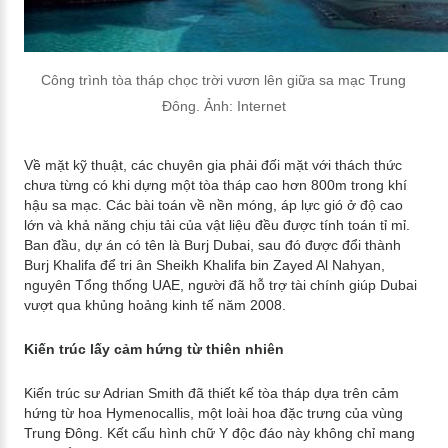
Công trình tòa tháp chọc trời vươn lên giữa sa mạc Trung
Đông. Ảnh: Internet
Về mặt kỹ thuật, các chuyên gia phải đối mặt với thách thức
chưa từng có khi dựng một tòa tháp cao hơn 800m trong khí
hậu sa mạc. Các bài toán về nền móng, áp lực gió ở độ cao
lớn và khả năng chịu tải của vật liệu đều được tính toán tỉ mỉ.
Ban đầu, dự án có tên là Burj Dubai, sau đó được đổi thành
Burj Khalifa để tri ân Sheikh Khalifa bin Zayed Al Nahyan,
nguyên Tổng thống UAE, người đã hỗ trợ tài chính giúp Dubai
vượt qua khủng hoảng kinh tế năm 2008.
Kiến trúc lấy cảm hứng từ thiên nhiên
Kiến trúc sư Adrian Smith đã thiết kế tòa tháp dựa trên cảm
hứng từ hoa Hymenocallis, một loài hoa đặc trưng của vùng
Trung Đông. Kết cấu hình chữ Y độc đáo này không chỉ mang