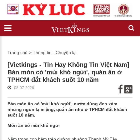
Trang chủ
>
Thông tin - Chuyện lạ
[Vietkings - Tin Hay Không Tin Việt Nam]
Bán món có 'mùi khó ngửi', quán ăn ở
TPHCM đắt khách suốt 10 năm
08-07-2026
Bán món ăn có 'mùi khó ngửi', nước dùng đen xám
nhưng ngon lạ miệng, quán ăn nhỏ ở TPHCM đắt khách
suốt 10 năm.
Món ăn có mùi khó ngửi
Nằm trong con hẻm trên đường phường Thạnh Mỹ Tây