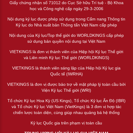
Giấy chứng nhận số 71012 do Cục Sở hữu Trí tuệ - Bộ Khoa
học và Công nghệ cấp ngày 29-3-2006
Nội dung kỷ lục được phép sử dụng trong Cẩm nang Thông tin
Kỷ lục do Nhà xuất bản Thông tấn Việt Nam cấp phép
Nội dung của Kỷ lục/Top thế giới do WORLDKINGS cấp phép
sử dụng bản quyền nội dung tại Việt Nam
VIETKINGS là đơn vị thành viên của Hiệp hội Kỷ lục Thế giới
và Liên minh Kỷ lục Thế giới (WORLDKINGS)
VIETKINGS là thành viên sáng lập của Hiệp hội Kỷ lục gia
Quốc tế (IWRHA)
VIETKINGS là đơn vị được bảo trợ về mặt pháp lý toàn cầu bởi
Viện Kỷ lục Thế giới (WRI)
Tổ chức Kỷ lục Hoa Kỳ (US Kings), Tổ chức Kỷ lục Ấn Độ (IBR)
và Tổ chức Kỷ lục Việt Nam (VietKings) là 3 đơn vị hợp tác
chiến lược toàn diện, cùng giúp nhau quảng bá hệ thống
Kỷ lục Quốc gia trên phạm vị toàn cầu