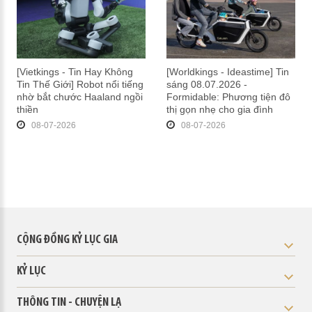
[Vietkings - Tin Hay Không
[Worldkings - Ideastime] Tin
Tin Thế Giới] Robot nổi tiếng
sáng 08.07.2026 -
nhờ bắt chước Haaland ngồi
Formidable: Phương tiện đô
thiền
thị gọn nhẹ cho gia đình
08-07-2026
08-07-2026
CỘNG ĐỒNG KỶ LỤC GIA
KỶ LỤC
THÔNG TIN - CHUYỆN LẠ