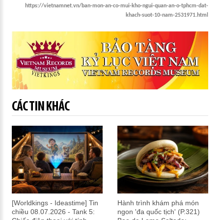
https://vietnamnet.vn/ban-mon-an-co-mui-kho-ngui-quan-an-o-tphcm-dat-
khach-suot-10-nam-2531971.html
CÁC TIN KHÁC
[Worldkings - Ideastime] Tin
Hành trình khám phá món
chiều 08.07.2026 - Tank 5:
ngon 'đa quốc tịch' (P.321)