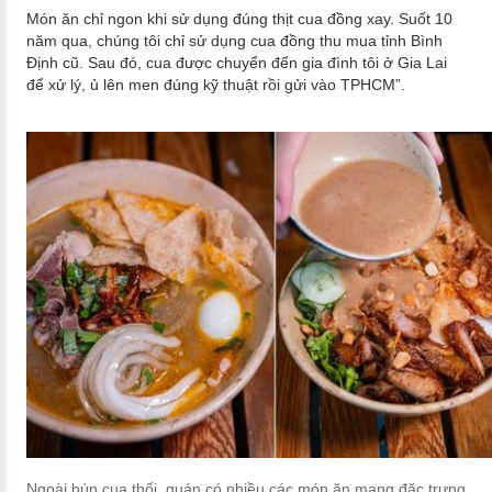
Món ăn chỉ ngon khi sử dụng đúng thịt cua đồng xay. Suốt 10
năm qua, chúng tôi chỉ sử dụng cua đồng thu mua tỉnh Bình
Định cũ. Sau đó, cua được chuyển đến gia đình tôi ở Gia Lai
để xử lý, ủ lên men đúng kỹ thuật rồi gửi vào TPHCM”.
Ngoài bún cua thối, quán có nhiều các món ăn mang đặc trưng