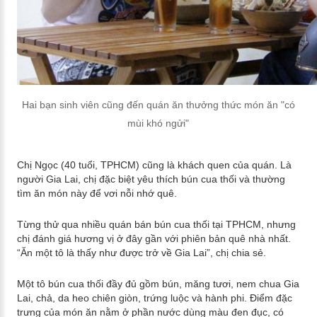
Hai bạn sinh viên cũng đến quán ăn thưởng thức món ăn "có
mùi khó ngửi"
Chị Ngọc (40 tuổi, TPHCM) cũng là khách quen của quán. Là
người Gia Lai, chị đặc biệt yêu thích bún cua thối và thường
tìm ăn món này để vơi nỗi nhớ quê.
Từng thử qua nhiều quán bán bún cua thối tại TPHCM, nhưng
chị đánh giá hương vị ở đây gần với phiên bản quê nhà nhất.
“Ăn một tô là thấy như được trở về Gia Lai”, chị chia sẻ.
Một tô bún cua thối đầy đủ gồm bún, măng tươi, nem chua Gia
Lai, chả, da heo chiên giòn, trứng luộc và hành phi. Điểm đặc
trưng của món ăn nằm ở phần nước dùng màu đen đục, có