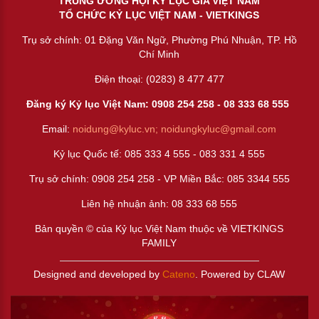
TRUNG ƯƠNG HỘI KỶ LỤC GIA VIỆT NAM
TỔ CHỨC KỶ LỤC VIỆT NAM - VIETKINGS
Trụ sở chính: 01 Đặng Văn Ngữ, Phường Phú Nhuận, TP. Hồ
Chí Minh
Điện thoại: (0283) 8 477 477
Đăng ký Kỷ lục Việt Nam: 0908 254 258 -
08 333 68 55
5
Email:
noidung@kyluc.vn;
noidungkyluc@gmail.com
Kỷ lục Quốc tế: 085 333 4 555 - 083 331 4 555
Trụ sở chính: 0908 254 258 - VP Miền Bắc: 085 3344 555
Liên hệ nhuận ảnh:
08 333 68 555
Bản quyền © của Kỷ lục Việt Nam thuộc về VIETKINGS
FAMILY
Designed and developed by
Cateno
. Powered by CLAW