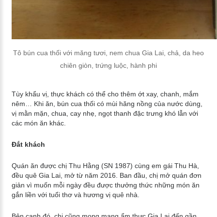
Tô bún cua thối với măng tươi, nem chua Gia Lai, chả, da heo
chiên giòn, trứng luộc, hành phi
Tùy khẩu vị, thực khách có thể cho thêm ớt xay, chanh, mắm
nêm… Khi ăn, bún cua thối có mùi hăng nồng của nước dùng,
vị mằn mặn, chua, cay nhẹ, ngọt thanh đặc trưng khó lẫn với
các món ăn khác.
Đắt khách
Quán ăn được chị Thu Hằng (SN 1987) cùng em gái Thu Hà,
đều quê Gia Lai, mở từ năm 2016. Ban đầu, chị mở quán đơn
giản vì muốn mỗi ngày đều được thưởng thức những món ăn
gắn liền với tuổi thơ và hương vị quê nhà.
Bên cạnh đó, chị cũng mong mang ẩm thực Gia Lai đến gần