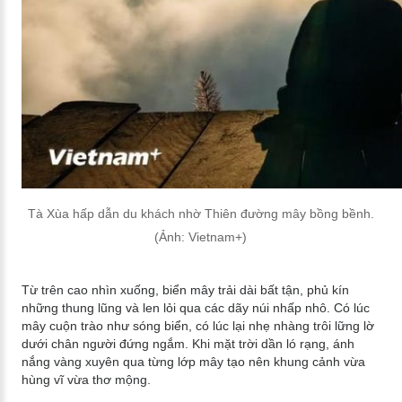
Tà Xùa hấp dẫn du khách nhờ Thiên đường mây bồng bềnh.
(Ảnh: Vietnam+)
Từ trên cao nhìn xuống, biển mây trải dài bất tận, phủ kín
những thung lũng và len lỏi qua các dãy núi nhấp nhô. Có lúc
mây cuộn trào như sóng biển, có lúc lại nhẹ nhàng trôi lững lờ
dưới chân người đứng ngắm. Khi mặt trời dần ló rạng, ánh
nắng vàng xuyên qua từng lớp mây tạo nên khung cảnh vừa
hùng vĩ vừa thơ mộng.