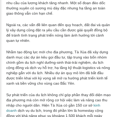
nhu cầu của lượng khách tăng nhanh. Một số đoạn đèo dốc
thường xuyên có sương mù dày đặc nhưng hạ tầng an toàn
giao thông vẫn còn hạn chế.
Ngoài ra, các vấn đề liên quan đến quy hoạch, đất đai và quản
lý xây dựng cũng đặt ra yêu cầu cần được giải quyết đồng bộ
để tránh tình trạng phát triển nóng làm ảnh hưởng tới cảnh
quan tự nhiên.
Nhằm tạo động lực mới cho địa phương, Tà Xùa đã xây dựng
danh mục các dự án kêu gọi đầu tư, tập trung vào bốn nhóm
chính gồm du lịch nghỉ dưỡng-sinh thái-trải nghiệm, du lịch
cộng đồng và dịch vụ hỗ trợ, hạ tầng kỹ thuật-logistics và nông
nghiệp gắn với du lịch. Nhiều dự án quy mô lớn đã bắt đầu
được triển khai với kỳ vọng sẽ mở ra hướng phát triển kinh tế
xanh và bền vững cho vùng cao Bắc Yên.
Sự phát triển của du lịch không chỉ góp phần thay đổi diện mạo
địa phương mà còn mở rộng cơ hội việc làm và nâng cao thu
nhập cho người dân. Hiện Tà Xùa có gần 150 cơ sở
kinh
doanh
dịch vụ du lịch, trong đó phần lớn là homestay cộng
đồng với khả năng phục vụ khoảng 1.500 khách mỗi ngày