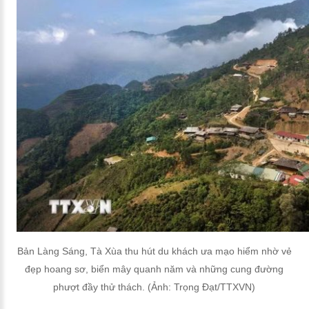
Bản Làng Sáng, Tà Xùa thu hút du khách ưa mạo hiểm nhờ vẻ
đẹp hoang sơ, biển mây quanh năm và những cung đường
phượt đầy thử thách. (Ảnh: Trọng Đạt/TTXVN)