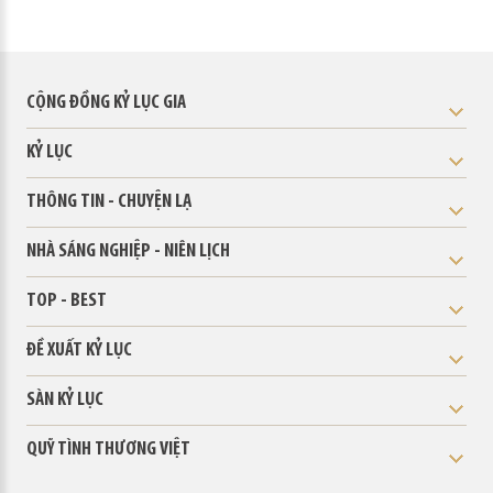
CỘNG ĐỒNG KỶ LỤC GIA
KỶ LỤC
THÔNG TIN - CHUYỆN LẠ
NHÀ SÁNG NGHIỆP - NIÊN LỊCH
TOP - BEST
ĐỀ XUẤT KỶ LỤC
SÀN KỶ LỤC
QUỸ TÌNH THƯƠNG VIỆT