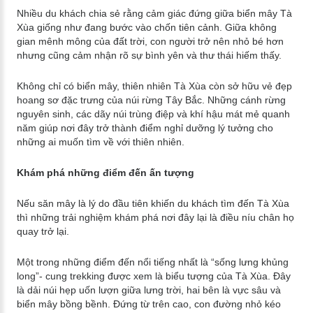
Nhiều du khách chia sẻ rằng cảm giác đứng giữa biển mây Tà
Xùa giống như đang bước vào chốn tiên cảnh. Giữa không
gian mênh mông của đất trời, con người trở nên nhỏ bé hơn
nhưng cũng cảm nhận rõ sự bình yên và thư thái hiếm thấy.
Không chỉ có biển mây, thiên nhiên Tà Xùa còn sở hữu vẻ đẹp
hoang sơ đặc trưng của núi rừng Tây Bắc. Những cánh rừng
nguyên sinh, các dãy núi trùng điệp và khí hậu mát mẻ quanh
năm giúp nơi đây trở thành điểm nghỉ dưỡng lý tưởng cho
những ai muốn tìm về với thiên nhiên.
Khám phá những điểm đến ấn tượng
Nếu săn mây là lý do đầu tiên khiến du khách tìm đến Tà Xùa
thì những trải nghiệm khám phá nơi đây lại là điều níu chân họ
quay trở lại.
Một trong những điểm đến nổi tiếng nhất là “sống lưng khủng
long”- cung trekking được xem là biểu tượng của Tà Xùa. Đây
là dải núi hẹp uốn lượn giữa lưng trời, hai bên là vực sâu và
biển mây bồng bềnh. Đứng từ trên cao, con đường nhỏ kéo