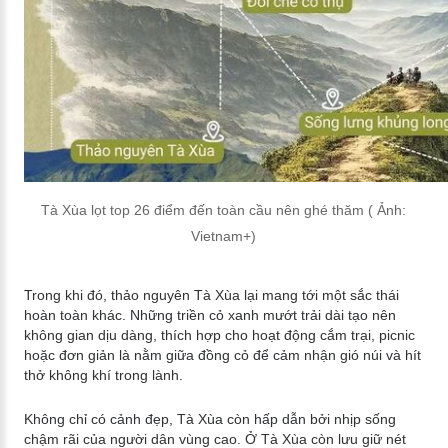
Tà Xùa lọt top 26 điểm đến toàn cầu nên ghé thăm ( Ảnh:
Vietnam+)
Trong khi đó, thảo nguyên Tà Xùa lại mang tới một sắc thái
hoàn toàn khác. Những triền cỏ xanh mướt trải dài tạo nên
không gian dịu dàng, thích hợp cho hoạt động cắm trại, picnic
hoặc đơn giản là nằm giữa đồng cỏ để cảm nhận gió núi và hít
thở không khí trong lành.
Không chỉ có cảnh đẹp, Tà Xùa còn hấp dẫn bởi nhịp sống
chậm rãi của người dân vùng cao. Ở Tà Xùa còn lưu giữ nét