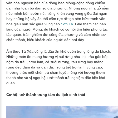
văn hóa nguyên bản của đồng bào Mông-cộng đồng chiếm
gần như toàn bộ dân số địa phương. Những ngôi nhà gỗ nằm
nép mình bên sườn núi, tiếng khèn vang vọng giữa đại ngàn
hay những bộ váy áo thổ cẩm rực rỡ tạo nên bức tranh văn
hóa giàu bản sắc giữa vùng cao
Sơn La
. Ghé thăm các bản
làng của người Mông, du khách có cơ hội tìm hiểu phong tục
tập quán, trải nghiệm đời sống địa phương và cảm nhận sự
chân thành, hiếu khách của người dân nơi đây.
Ẩm thực Tà Xùa cũng là dấu ấn khó quên trong lòng du khách.
Những món ăn mang hương vị núi rừng như thịt trâu gác bếp,
nộm da trâu, cơm lam, cá suối nướng, rau rừng hay măng
rừng đều đậm đà và dân dã. Trong tiết trời lạnh vùng cao,
thưởng thức một chén trà shan tuyết nóng với hương thơm
thanh nhẹ và vị ngọt hậu trở thành trải nghiệm đặc biệt khó
quên.
Cơ hội trở thành trung tâm du lịch sinh thái