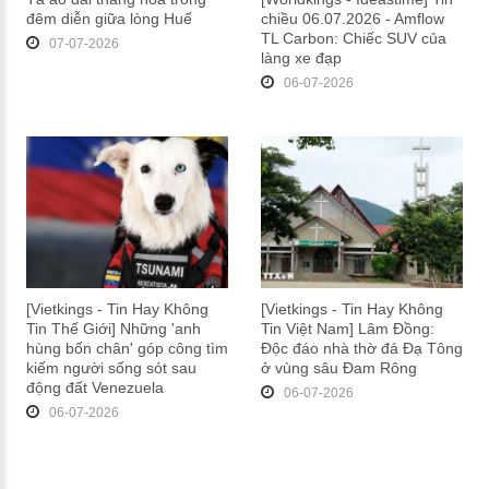
đêm diễn giữa lòng Huế
chiều 06.07.2026 - Amflow
TL Carbon: Chiếc SUV của
07-07-2026
làng xe đạp
06-07-2026
[Vietkings - Tin Hay Không
[Vietkings - Tin Hay Không
Tin Thế Giới] Những 'anh
Tin Việt Nam] Lâm Đồng:
hùng bốn chân' góp công tìm
Độc đáo nhà thờ đá Đạ Tông
kiếm người sống sót sau
ở vùng sâu Đam Rông
động đất Venezuela
06-07-2026
06-07-2026