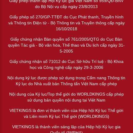
Giấy phép thành lập Hội Kỷ lục gia Việt Nam số 959/QĐ-BNV
do Bộ Nội vụ cấp ngày 23/8/2013
Giấy phép số 270/GP-TTĐT do Cục Phát thanh, Truyền hình
và Thông tin Điện tử - Bộ Thông tin và Truyền thông cấp ngày
16/10/2018
Giấy chứng nhận Bản quyền số 761/2005/QTG do Cục Bản
quyền Tác giả - Bộ văn hóa, Thể thao và Du lịch cấp ngày 31-
5-2005
Giấy chứng nhận số 71012 do Cục Sở hữu Trí tuệ - Bộ Khoa
học và Công nghệ cấp ngày 29-3-2006
Nội dung kỷ lục được phép sử dụng trong Cẩm nang Thông tin
Kỷ lục do Nhà xuất bản Thông tấn Việt Nam cấp phép
Nội dung của Kỷ lục/Top thế giới do WORLDKINGS cấp phép
sử dụng bản quyền nội dung tại Việt Nam
VIETKINGS là đơn vị thành viên của Hiệp hội Kỷ lục Thế giới
và Liên minh Kỷ lục Thế giới (WORLDKINGS)
VIETKINGS là thành viên sáng lập của Hiệp hội Kỷ lục gia
Quốc tế (IWRHA)