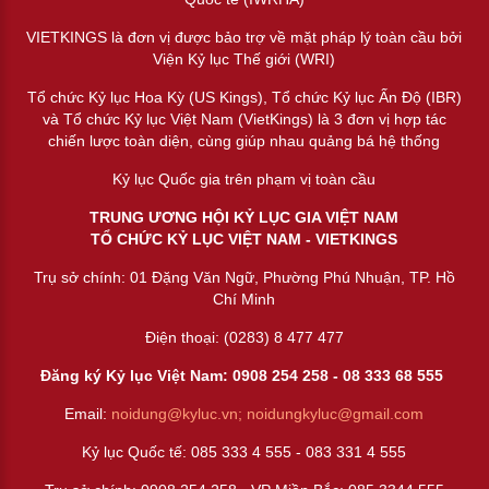
VIETKINGS là đơn vị được bảo trợ về mặt pháp lý toàn cầu bởi
Viện Kỷ lục Thế giới (WRI)
Tổ chức Kỷ lục Hoa Kỳ (US Kings), Tổ chức Kỷ lục Ấn Độ (IBR)
và Tổ chức Kỷ lục Việt Nam (VietKings) là 3 đơn vị hợp tác
chiến lược toàn diện, cùng giúp nhau quảng bá hệ thống
Kỷ lục Quốc gia trên phạm vị toàn cầu
TRUNG ƯƠNG HỘI KỶ LỤC GIA VIỆT NAM
TỔ CHỨC KỶ LỤC VIỆT NAM - VIETKINGS
Trụ sở chính: 01 Đặng Văn Ngữ, Phường Phú Nhuận, TP. Hồ
Chí Minh
Điện thoại: (0283) 8 477 477
Đăng ký Kỷ lục Việt Nam: 0908 254 258 -
08 333 68 55
5
Email:
noidung@kyluc.vn;
noidungkyluc@gmail.com
Kỷ lục Quốc tế: 085 333 4 555 - 083 331 4 555