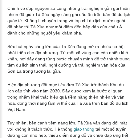
Chính vẻ đẹp nguyên sơ cùng những trải nghiệm gần gũi thiên
nhiên đã giúp Tà Xùa ngày càng ghi dấu ấn trên bản đồ du lịch
quốc tế. Không ít chuyên trang và tạp chí du lịch nước ngoài
đã nhắc tới Tà Xùa như một điểm đến hấp dẫn của châu Á
dành cho những người yêu khám phá.
Sức hút ngày càng lớn của Tà Xùa đang mở ra nhiều cơ hội
phát triển cho địa phương. Từ một xã vùng cao còn nhiều khó
khăn, nơi đây đang từng bước chuyển mình để trở thành trung
tâm du lịch sinh thái, nghỉ dưỡng và trải nghiệm văn hóa của
Sơn La trong tương lai gần.
Hiện địa phương đặt mục tiêu đưa Tà Xùa trở thành Khu du
lịch cấp tỉnh vào năm 2030. Đây được xem là bước đi quan
trọng nhằm khai thác hiệu quả tiềm năng thiên nhiên và văn
hóa, đồng thời nâng tầm vị thế của Tà Xùa trên bản đồ du lịch
Việt Nam.
Tuy nhiên, bên cạnh tiềm năng lớn, Tà Xùa vẫn đang đối mặt
với không ít thách thức. Hệ thống
giao thông
tại một số tuyến
đường còn nhỏ hẹp, thiếu điểm dừng đỗ và chưa đáp ứng hết