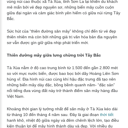
vùng núi cao thuộc xã Tà Xùa, tỉnh Sơn La lại khiến du khách
mê mẩn bởi vẻ đẹp nguyên sơ, những biển mây cuồn cuộn
giữa đại ngàn và cảm giác bình yên hiếm có giữa núi rừng Tây
Bắc.
Sức hút của “thiên đường săn mây” không chỉ đến từ vẻ đẹp
thiên nhiên mà còn bởi những giá trị văn hóa bản địa nguyên
sơ vẫn được gìn giữ giữa nhịp phát triển mới.
Thiên đường mây giữa lưng chừng trời Tây Bắc
Tà Xùa nằm ở độ cao trung bình từ 1.500 đến gần 2.800 mét
so với mực nước biển, được bao bọc bởi dãy Hoàng Liên Sơn
hùng vĩ. Địa hình núi cao cùng khí hậu đặc trưng đã tạo nên
những biển mây dày đặc, bồng bềnh quanh năm- “đặc sản”
nổi tiếng đưa vùng đất này trở thành điểm săn mây hàng đầu
Việt Nam.
Khoảng thời gian lý tưởng nhất để săn mây ở Tà Xùa kéo dài
từ tháng 10 đến tháng 4 năm sau. Đây là giai đoạn
thời tiết
hanh khô, nhiệt độ giữa ngày và đêm chênh lệch lớn, tạo điều
kiện thuận lợi để mây hình thành dày và đẹp. Với nhiều du