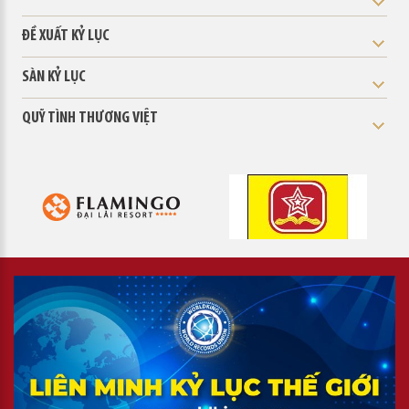
ĐỀ XUẤT KỶ LỤC
SÀN KỶ LỤC
QUỸ TÌNH THƯƠNG VIỆT