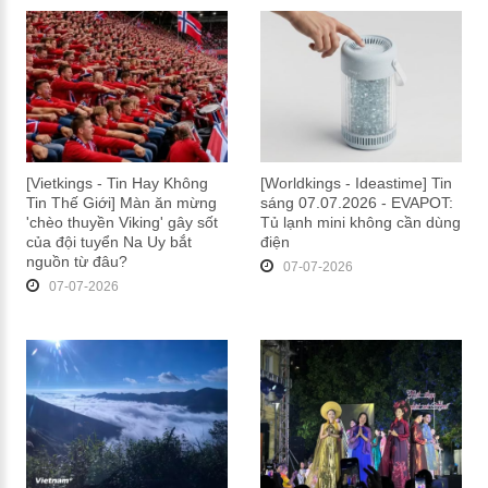
[Vietkings - Tin Hay Không
[Worldkings - Ideastime] Tin
Tin Thế Giới] Màn ăn mừng
sáng 07.07.2026 - EVAPOT:
'chèo thuyền Viking' gây sốt
Tủ lạnh mini không cần dùng
của đội tuyển Na Uy bắt
điện
nguồn từ đâu?
07-07-2026
07-07-2026