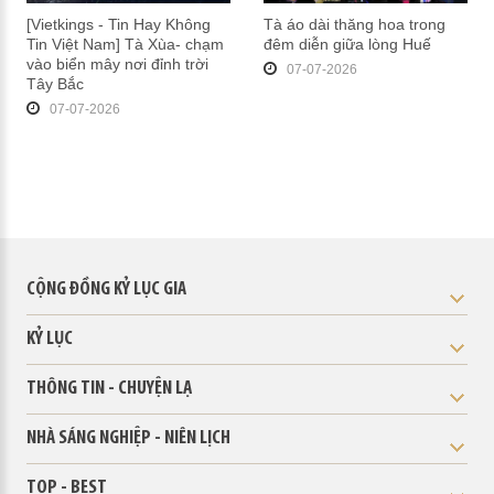
[Vietkings - Tin Hay Không
Tà áo dài thăng hoa trong
Tin Việt Nam] Tà Xùa- chạm
đêm diễn giữa lòng Huế
vào biển mây nơi đỉnh trời
07-07-2026
Tây Bắc
07-07-2026
CỘNG ĐỒNG KỶ LỤC GIA
KỶ LỤC
THÔNG TIN - CHUYỆN LẠ
NHÀ SÁNG NGHIỆP - NIÊN LỊCH
TOP - BEST