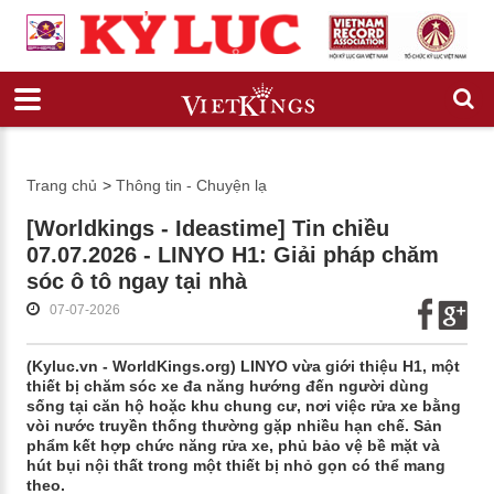
Trang chủ
>
Thông tin - Chuyện lạ
[Worldkings - Ideastime] Tin chiều
07.07.2026 - LINYO H1: Giải pháp chăm
sóc ô tô ngay tại nhà
07-07-2026
(Kyluc.vn - WorldKings.org) LINYO vừa giới thiệu H1, một
thiết bị chăm sóc xe đa năng hướng đến người dùng
sống tại căn hộ hoặc khu chung cư, nơi việc rửa xe bằng
vòi nước truyền thống thường gặp nhiều hạn chế. Sản
phẩm kết hợp chức năng rửa xe, phủ bảo vệ bề mặt và
hút bụi nội thất trong một thiết bị nhỏ gọn có thể mang
theo.