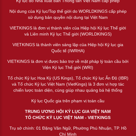
Kỷ lục do Nhà xuất bản Thông tấn Việt Nam cấp phép
Nội dung của Kỷ lục/Top thế giới do WORLDKINGS cấp phép
sử dụng bản quyền nội dung tại Việt Nam
VIETKINGS là đơn vị thành viên của Hiệp hội Kỷ lục Thế giới
và Liên minh Kỷ lục Thế giới (WORLDKINGS)
VIETKINGS là thành viên sáng lập của Hiệp hội Kỷ lục gia
Quốc tế (IWRHA)
VIETKINGS là đơn vị được bảo trợ về mặt pháp lý toàn cầu bởi
Viện Kỷ lục Thế giới (WRI)
Tổ chức Kỷ lục Hoa Kỳ (US Kings), Tổ chức Kỷ lục Ấn Độ (IBR)
và Tổ chức Kỷ lục Việt Nam (VietKings) là 3 đơn vị hợp tác
chiến lược toàn diện, cùng giúp nhau quảng bá hệ thống
Kỷ lục Quốc gia trên phạm vị toàn cầu
TRUNG ƯƠNG HỘI KỶ LỤC GIA VIỆT NAM
TỔ CHỨC KỶ LỤC VIỆT NAM - VIETKINGS
Trụ sở chính: 01 Đặng Văn Ngữ, Phường Phú Nhuận, TP. Hồ
Chí Minh