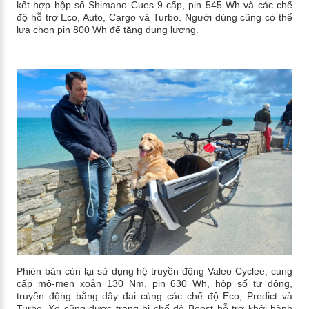
kết hợp hộp số Shimano Cues 9 cấp, pin 545 Wh và các chế
độ hỗ trợ Eco, Auto, Cargo và Turbo. Người dùng cũng có thể
lựa chọn pin 800 Wh để tăng dung lượng.
Phiên bản còn lại sử dụng hệ truyền động Valeo Cyclee, cung
cấp mô-men xoắn 130 Nm, pin 630 Wh, hộp số tự động,
truyền động bằng dây đai cùng các chế độ Eco, Predict và
Turbo. Xe cũng được trang bị chế độ Boost hỗ trợ khởi hành