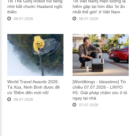
Tin Thế Giới] Robot nổi tiếng
Tin Việt Nam] Hiện tượng lạ
nhờ bắt chước Haaland ngồi
hiếm gặp tại hòn đảo 'bí ẩn
thiền
nhất thế giới' ở Việt Nam
08-07-2026
08-07-2026
World Travel Awards 2026:
[Worldkings - Ideastime] Tin
Tà Xùa, Ninh Bình được đề
chiều 07.07.2026 - LINYO
cử 'Điểm đến mới nổi'
H1: Giải pháp chăm sóc ô tô
ngay tại nhà
08-07-2026
07-07-2026