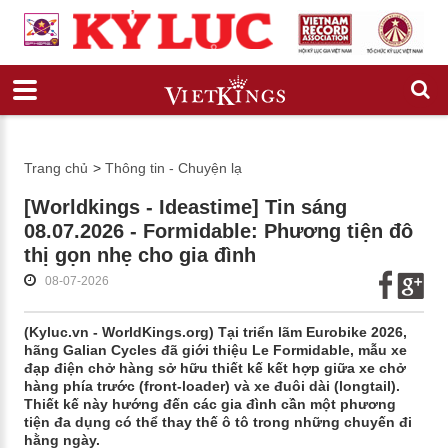
Trang chủ
>
Thông tin - Chuyện lạ
[Worldkings - Ideastime] Tin sáng
08.07.2026 - Formidable: Phương tiện đô
thị gọn nhẹ cho gia đình
08-07-2026
(Kyluc.vn - WorldKings.org) Tại triển lãm Eurobike 2026,
hãng Galian Cycles đã giới thiệu Le Formidable, mẫu xe
đạp điện chở hàng sở hữu thiết kế kết hợp giữa xe chở
hàng phía trước (front-loader) và xe đuôi dài (longtail).
Thiết kế này hướng đến các gia đình cần một phương
tiện đa dụng có thể thay thế ô tô trong những chuyến đi
hằng ngày.