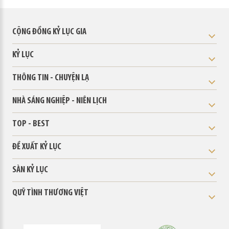
CỘNG ĐỒNG KỶ LỤC GIA
KỶ LỤC
THÔNG TIN - CHUYỆN LẠ
NHÀ SÁNG NGHIỆP - NIÊN LỊCH
TOP - BEST
ĐỀ XUẤT KỶ LỤC
SÀN KỶ LỤC
QUỸ TÌNH THƯƠNG VIỆT