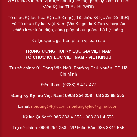
VIETKINGS là đơn vị được bảo trợ về mặt pháp lý toàn cầu bởi
Viện Kỷ lục Thế giới (WRI)
Tổ chức Kỷ lục Hoa Kỳ (US Kings), Tổ chức Kỷ lục Ấn Độ (IBR)
và Tổ chức Kỷ lục Việt Nam (VietKings) là 3 đơn vị hợp tác
chiến lược toàn diện, cùng giúp nhau quảng bá hệ thống
Kỷ lục Quốc gia trên phạm vị toàn cầu
TRUNG ƯƠNG HỘI KỶ LỤC GIA VIỆT NAM
TỔ CHỨC KỶ LỤC VIỆT NAM - VIETKINGS
Trụ sở chính: 01 Đặng Văn Ngữ, Phường Phú Nhuận, TP. Hồ
Chí Minh
Điện thoại: (0283) 8 477 477
Đăng ký Kỷ lục Việt Nam: 0908 254 258 -
08 333 68 55
5
Email:
noidung@kyluc.vn;
noidungkyluc@gmail.com
Kỷ lục Quốc tế: 085 333 4 555 - 083 331 4 555
Trụ sở chính: 0908 254 258 - VP Miền Bắc: 085 3344 555