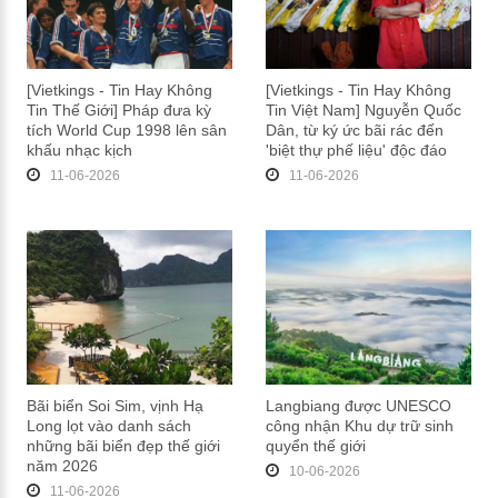
[Vietkings - Tin Hay Không
[Vietkings - Tin Hay Không
Tin Thế Giới] Pháp đưa kỳ
Tin Việt Nam] Nguyễn Quốc
tích World Cup 1998 lên sân
Dân, từ ký ức bãi rác đến
khấu nhạc kịch
'biệt thự phế liệu' độc đáo
11-06-2026
11-06-2026
Bãi biển Soi Sim, vịnh Hạ
Langbiang được UNESCO
Long lọt vào danh sách
công nhận Khu dự trữ sinh
những bãi biển đẹp thế giới
quyển thế giới
năm 2026
10-06-2026
11-06-2026