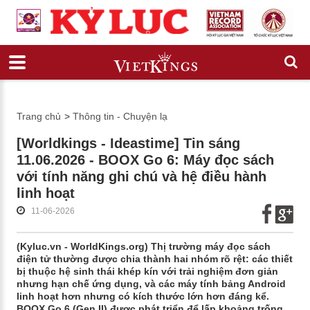
Trang chủ
>
Thông tin - Chuyện lạ
[Worldkings - Ideastime] Tin sáng
11.06.2026 - BOOX Go 6: Máy đọc sách
với tính năng ghi chú và hệ điều hành
linh hoạt
11-06-2026
(Kyluc.vn - WorldKings.org) Thị trường máy đọc sách
điện tử thường được chia thành hai nhóm rõ rệt: các thiết
bị thuộc hệ sinh thái khép kín với trải nghiệm đơn giản
nhưng hạn chế ứng dụng, và các máy tính bảng Android
linh hoạt hơn nhưng có kích thước lớn hơn đáng kể.
BOOX Go 6 (Gen II) được phát triển để lấp khoảng trống