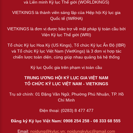
và Liên minh Kỷ lục Thế giới (WORLDKINGS)
VIETKINGS là thành viên sáng lập của Hiệp hội Kỷ lục gia
Quốc tế (IWRHA)
VIETKINGS là đơn vị được bảo trợ về mặt pháp lý toàn cầu bởi
Viện Kỷ lục Thế giới (WRI)
Tổ chức Kỷ lục Hoa Kỳ (US Kings), Tổ chức Kỷ lục Ấn Độ (IBR)
và Tổ chức Kỷ lục Việt Nam (VietKings) là 3 đơn vị hợp tác
chiến lược toàn diện, cùng giúp nhau quảng bá hệ thống
Kỷ lục Quốc gia trên phạm vị toàn cầu
TRUNG ƯƠNG HỘI KỶ LỤC GIA VIỆT NAM
TỔ CHỨC KỶ LỤC VIỆT NAM - VIETKINGS
Trụ sở chính: 01 Đặng Văn Ngữ, Phường Phú Nhuận, TP. Hồ
Chí Minh
Điện thoại: (0283) 8 477 477
Đăng ký Kỷ lục Việt Nam: 0908 254 258 -
08 333 68 55
5
Email:
noidung@kyluc.vn;
noidungkyluc@gmail.com