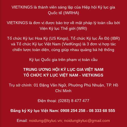
VIETKINGS là thành viên sáng lập của Hiệp hội Kỷ lục gia
Quốc tế (IWRHA)
VIETKINGS là đơn vị được bảo trợ về mặt pháp lý toàn cầu bởi
Viện Kỷ lục Thế giới (WRI)
Tổ chức Kỷ lục Hoa Kỳ (US Kings), Tổ chức Kỷ lục Ấn Độ (IBR)
và Tổ chức Kỷ lục Việt Nam (VietKings) là 3 đơn vị hợp tác
chiến lược toàn diện, cùng giúp nhau quảng bá hệ thống
Kỷ lục Quốc gia trên phạm vị toàn cầu
TRUNG ƯƠNG HỘI KỶ LỤC GIA VIỆT NAM
TỔ CHỨC KỶ LỤC VIỆT NAM - VIETKINGS
Trụ sở chính: 01 Đặng Văn Ngữ, Phường Phú Nhuận, TP. Hồ
Chí Minh
Điện thoại: (0283) 8 477 477
Đăng ký Kỷ lục Việt Nam: 0908 254 258 -
08 333 68 55
5
Email:
noidung@kyluc.vn;
noidungkyluc@gmail.com