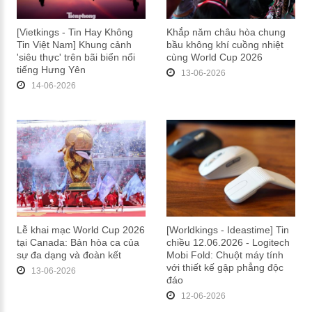
[Vietkings - Tin Hay Không
Khắp năm châu hòa chung
Tin Việt Nam] Khung cảnh
bầu không khí cuồng nhiệt
'siêu thực' trên bãi biển nổi
cùng World Cup 2026
tiếng Hưng Yên
13-06-2026
14-06-2026
Lễ khai mạc World Cup 2026
[Worldkings - Ideastime] Tin
tại Canada: Bản hòa ca của
chiều 12.06.2026 - Logitech
sự đa dạng và đoàn kết
Mobi Fold: Chuột máy tính
với thiết kế gập phẳng độc
13-06-2026
đáo
12-06-2026