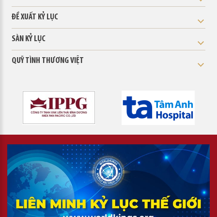
ĐỀ XUẤT KỶ LỤC
SÀN KỶ LỤC
QUỸ TÌNH THƯƠNG VIỆT