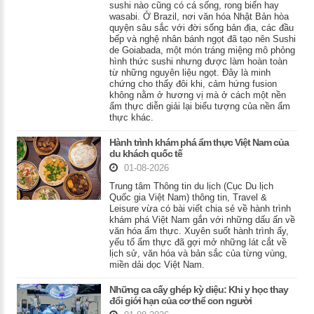
sushi nào cũng có cá sống, rong biển hay
wasabi. Ở Brazil, nơi văn hóa Nhật Bản hòa
quyện sâu sắc với đời sống bản địa, các đầu
bếp và nghệ nhân bánh ngọt đã tạo nên Sushi
de Goiabada, một món tráng miệng mô phỏng
hình thức sushi nhưng được làm hoàn toàn
từ những nguyên liệu ngọt. Đây là minh
chứng cho thấy đôi khi, cảm hứng fusion
không nằm ở hương vị mà ở cách một nền
ẩm thực diễn giải lại biểu tượng của nền ẩm
thực khác.
Hành trình khám phá ẩm thực Việt Nam của
du khách quốc tế
01-08-2026
Trung tâm Thông tin du lịch (Cục Du lịch
Quốc gia Việt Nam) thông tin, Travel &
Leisure vừa có bài viết chia sẻ về hành trình
khám phá Việt Nam gắn với những dấu ấn về
văn hóa ẩm thực. Xuyên suốt hành trình ấy,
yếu tố ẩm thực đã gợi mở những lát cắt về
lịch sử, văn hóa và bản sắc của từng vùng,
miền dải dọc Việt Nam.
Những ca cấy ghép kỳ diệu: Khi y học thay
đổi giới hạn của cơ thể con người