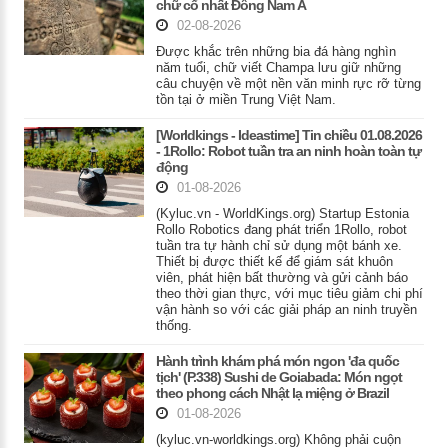
chữ cổ nhất Đông Nam Á
02-08-2026
Được khắc trên những bia đá hàng nghìn
năm tuổi, chữ viết Champa lưu giữ những
câu chuyện về một nền văn minh rực rỡ từng
tồn tại ở miền Trung Việt Nam.
[Worldkings - Ideastime] Tin chiều 01.08.2026
- 1Rollo: Robot tuần tra an ninh hoàn toàn tự
động
01-08-2026
(Kyluc.vn - WorldKings.org) Startup Estonia
Rollo Robotics đang phát triển 1Rollo, robot
tuần tra tự hành chỉ sử dụng một bánh xe.
Thiết bị được thiết kế để giám sát khuôn
viên, phát hiện bất thường và gửi cảnh báo
theo thời gian thực, với mục tiêu giảm chi phí
vận hành so với các giải pháp an ninh truyền
thống.
Hành trình khám phá món ngon 'đa quốc
tịch' (P.338) Sushi de Goiabada: Món ngọt
theo phong cách Nhật lạ miệng ở Brazil
01-08-2026
(kyluc.vn-worldkings.org) Không phải cuộn