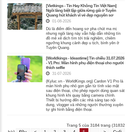
[Vietkings - Tin Hay Không Tin Việt Nam]
Ngôi làng biệt lập giữa rừng già ở Tuyên
Quang hút khách vì vẻ đẹp nguyên sơ
01-08-2026
Dù là điểm đến hoang sơ pha chút ma mị
nhưng ngôi làng này vẫn hấp dẫn những tín
đồ mê xê dịch tìm tới trải nghiệm, chiêm
ngưỡng khung cảnh đẹp u tịch, bình yên ở
Tuyên Quang.
[Worldkings - Ideastime] Tin chiều 31.07.2026
- V1 Pro: Màn hình phụ điện thoại cho người
thích selfie
31-07-2026
(Kyluc.vn - WorldKings.org) Cardon V1 Pro là
màn hình phụ nhỏ gọn gắn từ tính vào mặt
sau điện thoại, cho phép người dùng quan sát
khung hình khi quay bằng camera chính.
Thiết bị hướng đến các nhà sáng tạo nội
dung, vlogger và những người thường xuyên
tự ghi hình bằng điện thoại.
Trang 5 của 3184 trang (31832
bài)
Đầu
<
1
2
3
4
5
...
>
Cuối