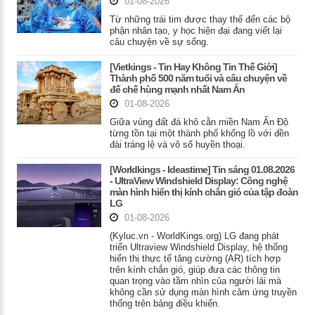
01-08-2026
Từ những trái tim được thay thế đến các bộ
phận nhân tạo, y học hiện đại đang viết lại
câu chuyện về sự sống.
[Vietkings - Tin Hay Không Tin Thế Giới]
Thành phố 500 năm tuổi và câu chuyện về
đế chế hùng mạnh nhất Nam Ấn
01-08-2026
Giữa vùng đất đá khô cằn miền Nam Ấn Độ
từng tồn tại một thành phố khổng lồ với đền
đài tráng lệ và vô số huyền thoại.
[Worldkings - Ideastime] Tin sáng 01.08.2026
- UltraView Windshield Display: Công nghệ
màn hình hiển thị kính chắn gió của tập đoàn
LG
01-08-2026
(Kyluc.vn - WorldKings.org) LG đang phát
triển Ultraview Windshield Display, hệ thống
hiển thị thực tế tăng cường (AR) tích hợp
trên kính chắn gió, giúp đưa các thông tin
quan trọng vào tầm nhìn của người lái mà
không cần sử dụng màn hình cảm ứng truyền
thống trên bảng điều khiển.