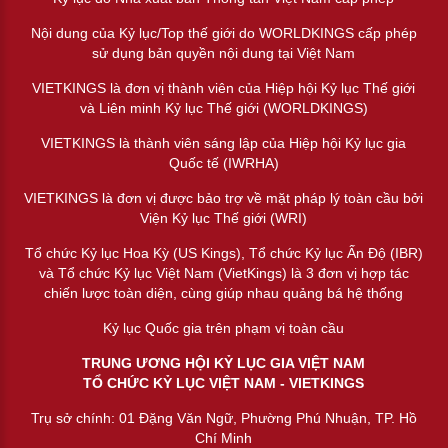
Nội dung của Kỷ lục/Top thế giới do WORLDKINGS cấp phép
sử dụng bản quyền nội dung tại Việt Nam
VIETKINGS là đơn vị thành viên của Hiệp hội Kỷ lục Thế giới
và Liên minh Kỷ lục Thế giới (WORLDKINGS)
VIETKINGS là thành viên sáng lập của Hiệp hội Kỷ lục gia
Quốc tế (IWRHA)
VIETKINGS là đơn vị được bảo trợ về mặt pháp lý toàn cầu bởi
Viện Kỷ lục Thế giới (WRI)
Tổ chức Kỷ lục Hoa Kỳ (US Kings), Tổ chức Kỷ lục Ấn Độ (IBR)
và Tổ chức Kỷ lục Việt Nam (VietKings) là 3 đơn vị hợp tác
chiến lược toàn diện, cùng giúp nhau quảng bá hệ thống
Kỷ lục Quốc gia trên phạm vị toàn cầu
TRUNG ƯƠNG HỘI KỶ LỤC GIA VIỆT NAM
TỔ CHỨC KỶ LỤC VIỆT NAM - VIETKINGS
Trụ sở chính: 01 Đặng Văn Ngữ, Phường Phú Nhuận, TP. Hồ
Chí Minh