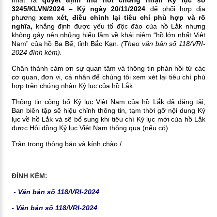
nhất ra
quyết định thu hồi chứng nhận Kỷ lục số
3245/KLVN/2024 – Ký ngày 20/11/2024
để phối hợp địa
phương
xem xét, điều chỉnh lại tiêu chí phù hợp và rõ
nghĩa,
khẳng định được yếu tố độc đáo của hồ Lắk nhưng
không gây nên những hiểu lầm về khái niệm “hồ lớn nhất Việt
Nam” của hồ Ba Bể, tỉnh Bắc Kạn.
(Theo văn bản số 118/VRI-
2024 đính kèm).
Chân thành cảm ơn sự quan tâm và thông tin phản hồi từ các
cơ quan, đơn vị, cá nhân để chúng tôi xem xét lại tiêu chí phù
hợp trên chứng nhận Kỷ lục của hồ Lắk.
Thông tin công bố Kỷ lục Việt Nam của hồ Lắk đã đăng tải,
Ban biên tập sẽ hiệu chỉnh thông tin, tạm thời gỡ nội dung Kỷ
lục về hồ Lắk và sẽ bổ sung khi tiêu chí Kỷ lục mới của hồ Lắk
được Hội đồng Kỷ lục Việt Nam thông qua (nếu có).
Trân trọng thông báo và kính chào./.
ĐÍNH KÈM:
-
Văn bản số 118/VRI-2024
-
Văn bản số 118/VRI-2024