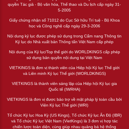
quyền Tác giả - Bộ văn hóa, Thể thao và Du lịch cấp ngày 31-
5-2005
Giấy chứng nhận số 71012 do Cục Sở hữu Trí tuệ - Bộ Khoa
học và Công nghệ cấp ngày 29-3-2006
Nội dung kỷ lục được phép sử dụng trong Cẩm nang Thông tin
Kỷ lục do Nhà xuất bản Thông tấn Việt Nam cấp phép
Nội dung của Kỷ lục/Top thế giới do WORLDKINGS cấp phép
sử dụng bản quyền nội dung tại Việt Nam
VIETKINGS là đơn vị thành viên của Hiệp hội Kỷ lục Thế giới
và Liên minh Kỷ lục Thế giới (WORLDKINGS)
VIETKINGS là thành viên sáng lập của Hiệp hội Kỷ lục gia
Quốc tế (IWRHA)
VIETKINGS là đơn vị được bảo trợ về mặt pháp lý toàn cầu bởi
Viện Kỷ lục Thế giới (WRI)
Tổ chức Kỷ lục Hoa Kỳ (US Kings), Tổ chức Kỷ lục Ấn Độ (IBR)
và Tổ chức Kỷ lục Việt Nam (VietKings) là 3 đơn vị hợp tác
chiến lược toàn diện, cùng giúp nhau quảng bá hệ thống