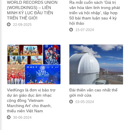
WORLD RECORDS UNION
Ra mắt cuốn sách 'Giá trị
(WORLDKINGS) – LIÊN
văn hóa tâm linh trong phát
MINH KỶ LỤC ĐẦU TIÊN
triển và hội nhập', tập hợp
TRÊN THẾ GIỚI
50 bài tham luận sau 4 kỳ
hội thảo
22-09-2025
15-07-2024
VietKings là đơn vị bảo trợ
Đài thiên văn cao nhất thế
dự án giáo dục âm nhạc
giới mở cửa
cộng đồng 'Vietnam
03-05-2024
Marching Art' cho thanh,
thiếu niên Việt Nam
30-06-2024