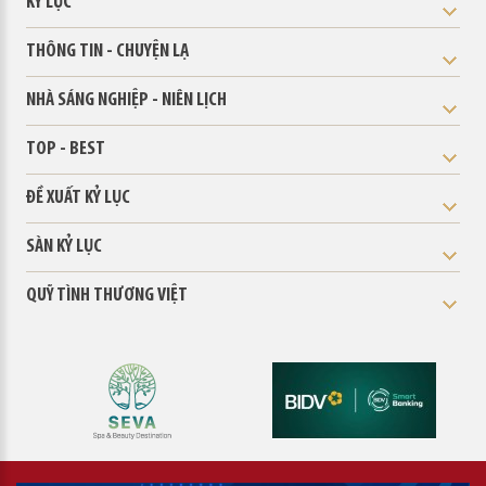
KỶ LỤC
THÔNG TIN - CHUYỆN LẠ
NHÀ SÁNG NGHIỆP - NIÊN LỊCH
TOP - BEST
ĐỀ XUẤT KỶ LỤC
SÀN KỶ LỤC
QUỸ TÌNH THƯƠNG VIỆT