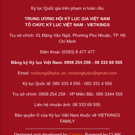
Kỷ lục Quốc gia trên phạm vị toàn cầu
TRUNG ƯƠNG HỘI KỶ LỤC GIA VIỆT NAM
TỔ CHỨC KỶ LỤC VIỆT NAM - VIETKINGS
Trụ sở chính: 01 Đặng Văn Ngữ, Phường Phú Nhuận, TP. Hồ
Chí Minh
Điện thoại: (0283) 8 477 477
Đăng ký Kỷ lục Việt Nam: 0908 254 258 -
08 333 68 55
5
Email:
noidung@kyluc.vn;
noidungkyluc@gmail.com
Kỷ lục Quốc tế: 085 333 4 555 - 083 331 4 555
Trụ sở chính: 0908 254 258 - VP Miền Bắc: 085 3344 555
Liên hệ nhuận ảnh:
08 333 68 555
Bản quyền © của Kỷ lục Việt Nam thuộc về VIETKINGS
FAMILY
Designed and developed by
Cateno
. Powered by CLAW