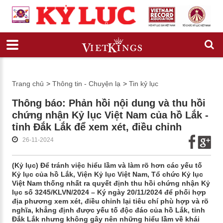
Trang chủ
>
Thông tin - Chuyện lạ
>
Tin kỷ lục
Thông báo: Phản hồi nội dung và thu hồi
chứng nhận Kỷ lục Việt Nam của hồ Lắk -
tỉnh Đắk Lắk để xem xét, điều chỉnh
26-11-2024
(Kỷ lục) Để tránh việc hiểu lầm và làm rõ hơn các yếu tố
Kỷ lục của hồ Lắk, Viện Kỷ lục Việt Nam, Tổ chức Kỷ lục
Việt Nam thống nhất ra quyết định thu hồi chứng nhận Kỷ
lục số 3245/KLVN/2024 – Ký ngày 20/11/2024 để phối hợp
địa phương xem xét, điều chỉnh lại tiêu chí phù hợp và rõ
nghĩa, khẳng định được yếu tố độc đáo của hồ Lắk, tỉnh
Đắk Lắk nhưng không gây nên những hiểu lầm về khái