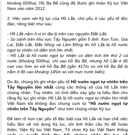
khoảng 650ha). Hồ Ba Bể cũng đã được ghi nhận Kỷ lục Việt
Nam vào năm 2012.
2. Việc xem xét Kỷ lục của Hồ Lắk, chủ yếu ở các yếu tố độc
đáo, riêng biệt như sau:
- Hồ Lắk nằm ở vị trí địa lý trên cao nguyên Đắk Lắk;
- So sánh trên khu vực Tây Nguyên gồm 5 tỉnh: Kon Tum, Gia
Lai, Đắk Lắk, Đắk Nông và Lâm Đồng thì hồ Lắk là hồ nước
ngọt tự nhiên có diện tích lớn nhất;
- Hồ Lắk là hồ nước ngọt tự nhiện có diện tích lớn thứ 2 cả
nước (khoảng 500ha), chỉ sau hồ Ba Bể, nhưng hồ Lắk ở độ
cao cao hơn so với hồ Ba Bể (gần 417m so với hồ Ba Bể là
nằm ở độ cao khoảng 145m so với mực nước biển).
Do đó, chúng tôi ghi nhận yếu tố
Hồ nước ngọt tự nhiên trên
Tây Nguyên lớn nhất
cùng các thông số của hồ Lắk trên
chứng nhận.
Tuy nhiên, vô tình điều này gây ra hiểu lầm cho
rằng Kỷ lục ghi nhận Hồ Lắk là hồ nước ngọt tự nhiên lớn nhất
Việt Nam khi không đọc chung cụm từ
“Hồ nước ngọt tự
nhiên trên Tây Nguyên”
như trên chứng nhận Kỷ lục.
Để làm rõ hơn các yếu tố đặc biệt của hồ Lắk và hạn chế
việc
hiểu lầm về nội dung Kỷ lục
, với tinh thần cầu thị để hoàn
thiện, Viện Kỷ lục Việt Nam, Tổ chức Kỷ lục Việt Nam thống