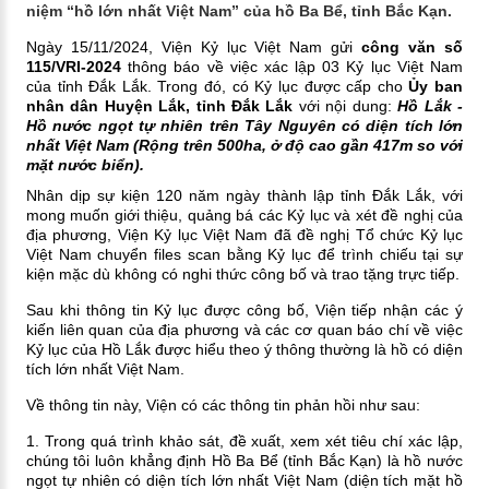
niệm “hồ lớn nhất Việt Nam” của hồ Ba Bể, tỉnh Bắc Kạn.
Ngày 15/11/2024, Viện Kỷ lục Việt Nam gửi
công văn số
115/VRI-2024
thông báo về việc xác lập 03 Kỷ lục Việt Nam
của tỉnh Đắk Lắk. Trong đó, có Kỷ lục được cấp cho
Ủy ban
nhân dân Huyện Lắk, tỉnh Đắk Lắk
với nội dung:
Hồ Lắk -
Hồ nước ngọt tự nhiên trên Tây Nguyên có diện tích lớn
nhất Việt Nam (Rộng trên 500ha, ở độ cao gần 417m so với
mặt nước biển).
Nhân dịp sự kiện 120 năm ngày thành lập tỉnh Đắk Lắk, với
mong muốn giới thiệu, quảng bá các Kỷ lục và xét đề nghị của
địa phương, Viện Kỷ lục Việt Nam đã đề nghị Tổ chức Kỷ lục
Việt Nam chuyển files scan bằng Kỷ lục để trình chiếu tại sự
kiện mặc dù không có nghi thức công bố và trao tặng trực tiếp.
Sau khi thông tin Kỷ lục được công bố, Viện tiếp nhận các ý
kiến liên quan của địa phương và các cơ quan báo chí về việc
Kỷ lục của Hồ Lắk được hiểu theo ý thông thường là hồ có diện
tích lớn nhất Việt Nam.
Về thông tin này, Viện có các thông tin phản hồi như sau:
1. Trong quá trình khảo sát, đề xuất, xem xét tiêu chí xác lập,
chúng tôi luôn khẳng định Hồ Ba Bể (tỉnh Bắc Kạn) là hồ nước
ngọt tự nhiên có diện tích lớn nhất Việt Nam (diện tích mặt hồ